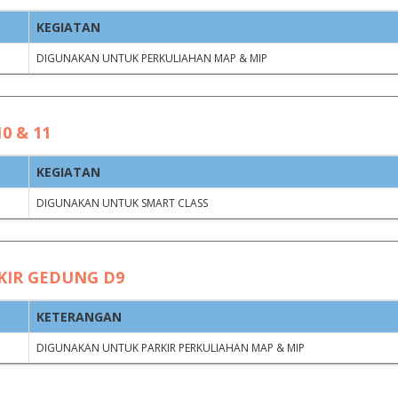
KEGIATAN
Clear filters
DIGUNAKAN UNTUK PERKULIAHAN MAP & MIP
JAM
JAM
TAN
MULAI
SELESAI
0 & 11
KEGIATAN
07.00 WITA
17.00 WITA
DIGUNAKAN UNTUK SMART CLASS
07.00 WITA
17.00 WITA
09.30 WITA
17.00 WITA
KIR GEDUNG D9
KETERANGAN
06.00 WITA
17.00 WITA
DIGUNAKAN UNTUK PARKIR PERKULIAHAN MAP & MIP