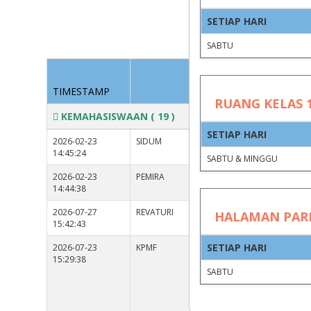
SETIAP HARI
Group by
SABTU
KEGIA
TIMESTAMP
RUANG KELAS 1
KEMAHASISWAAN
( 19 )
SETIAP HARI
2026-02-23
SIDUM
14:45:24
SABTU & MINGGU
2026-02-23
PEMIRA
14:44:38
2026-07-27
REVATURI
HALAMAN PAR
15:42:43
SETIAP HARI
2026-07-23
KPMF
15:29:38
SABTU