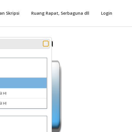
an Skripsi
Ruang Rapat, Serbaguna dll
Login
 Serbaguna
I HI
I HI