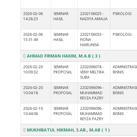
2026-02-06
SEMINAR
2202106025 -
PSIKOLOGI
14:28:23
HASIL
NADIYA AMALIA
2026-02-06
SEMINAR
2202106033 -
PSIKOLOGI
15:31:49
HASIL
FIONA
HAIRUNISA
AHMAD FIRMAN HAKIM, M.A.B
( 3 )
2026-02-20
SEMINAR
2202096078 -
ADMINISTRAS
10:09:32
PROPOSAL
VENY MELTIKA
BISNIS
SUBA
2026-02-20
SEMINAR
2202096096 -
ADMINISTRAS
10:04:18
PROPOSAL
MUHAMMAD
BISNIS
REYZA PAZRY
2026-02-10
SEMINAR
2202096096 -
ADMINISTRAS
10:44:06
PROPOSAL
MUHAMMAD
BISNIS
REYZA PAZRY
MUKHIBATUL HIKMAH, S.AB., M.AB
( 1 )