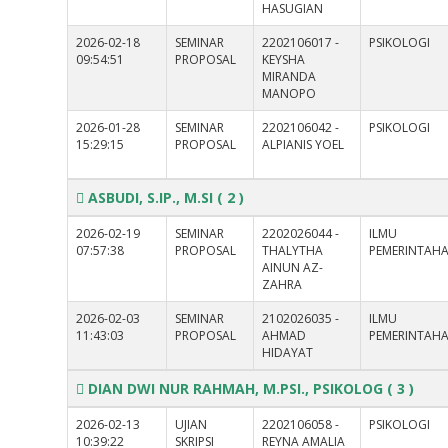
HASUGIAN
2026-02-18
SEMINAR
2202106017 -
PSIKOLOGI
09:54:51
PROPOSAL
KEYSHA
MIRANDA
MANOPO
2026-01-28
SEMINAR
2202106042 -
PSIKOLOGI
15:29:15
PROPOSAL
ALPIANIS YOEL
ASBUDI, S.IP., M.SI
( 2 )
2026-02-19
SEMINAR
2202026044 -
ILMU
07:57:38
PROPOSAL
THALYTHA
PEMERINTAH
AINUN AZ-
ZAHRA
2026-02-03
SEMINAR
2102026035 -
ILMU
11:43:03
PROPOSAL
AHMAD
PEMERINTAH
HIDAYAT
DIAN DWI NUR RAHMAH, M.PSI., PSIKOLOG
( 3 )
2026-02-13
UJIAN
2202106058 -
PSIKOLOGI
10:39:22
SKRIPSI
REYNA AMALIA