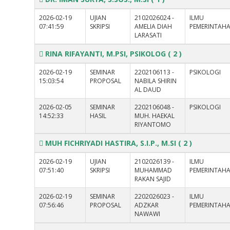
2026-02-19
UJIAN
2102026024 -
ILMU
07:41:59
SKRIPSI
AMELIA DIAH
PEMERINTAH
LARASATI
RINA RIFAYANTI, M.PSI, PSIKOLOG
( 2 )
2026-02-19
SEMINAR
2202106113 -
PSIKOLOGI
15:03:54
PROPOSAL
NABILA SHIRIN
AL DAUD
2026-02-05
SEMINAR
2202106048 -
PSIKOLOGI
14:52:33
HASIL
MUH. HAEKAL
RIYANTOMO
MUH FICHRIYADI HASTIRA, S.I.P., M.SI
( 2 )
2026-02-19
UJIAN
2102026139 -
ILMU
07:51:40
SKRIPSI
MUHAMMAD
PEMERINTAH
RAKAN SAJID
2026-02-19
SEMINAR
2202026023 -
ILMU
07:56:46
PROPOSAL
ADZKAR
PEMERINTAH
NAWAWI