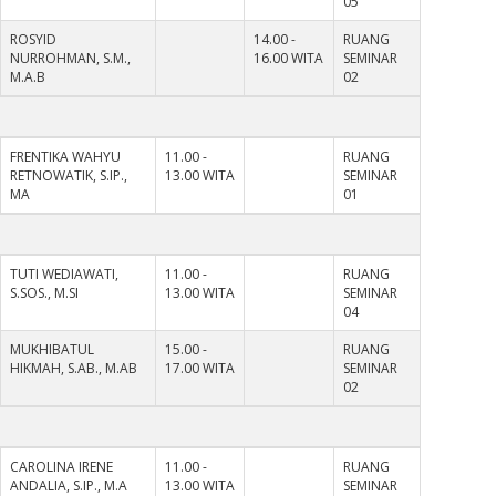
05
ROSYID
14.00 -
RUANG
NURROHMAN, S.M.,
16.00 WITA
SEMINAR
M.A.B
02
FRENTIKA WAHYU
11.00 -
RUANG
RETNOWATIK, S.IP.,
13.00 WITA
SEMINAR
MA
01
TUTI WEDIAWATI,
11.00 -
RUANG
S.SOS., M.SI
13.00 WITA
SEMINAR
04
MUKHIBATUL
15.00 -
RUANG
HIKMAH, S.AB., M.AB
17.00 WITA
SEMINAR
02
CAROLINA IRENE
11.00 -
RUANG
ANDALIA, S.IP., M.A
13.00 WITA
SEMINAR