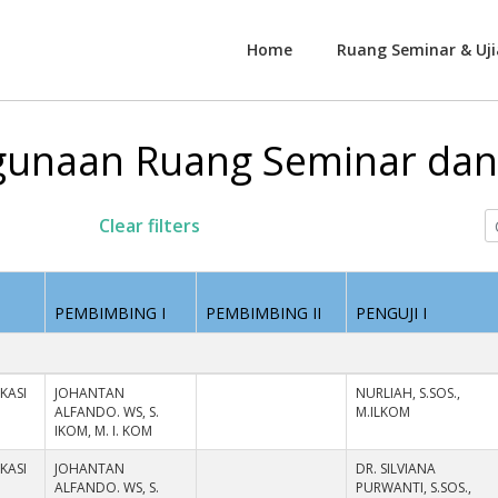
Home
Ruang Seminar & Uji
unaan Ruang Seminar dan 
Clear filters
PEMBIMBING I
PEMBIMBING II
PENGUJI I
KASI
JOHANTAN
NURLIAH, S.SOS.,
ALFANDO. WS, S.
M.ILKOM
IKOM, M. I. KOM
KASI
JOHANTAN
DR. SILVIANA
ALFANDO. WS, S.
PURWANTI, S.SOS.,