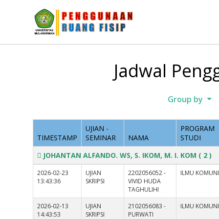
Jadwal Pengg
Group by
UJIAN -
PROGRAM
TIMESTAMP
SEMINAR
NAMA
STUDI
JOHANTAN ALFANDO. WS, S. IKOM, M. I. KOM
( 2 )
2026-02-23
UJIAN
2202056052 -
ILMU KOMUNI
13:43:36
SKRIPSI
VIVID HUDA
TAGHULIHI
2026-02-13
UJIAN
2102056083 -
ILMU KOMUNI
14:43:53
SKRIPSI
PURWATI