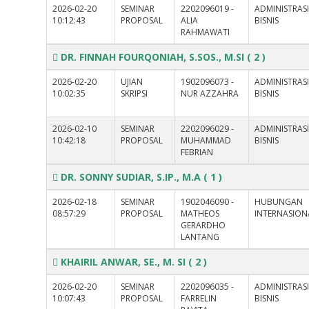
2026-02-20
SEMINAR
2202096019 -
ADMINISTRAS
10:12:43
PROPOSAL
ALIA
BISNIS
RAHMAWATI
DR. FINNAH FOURQONIAH, S.SOS., M.SI
( 2 )
2026-02-20
UJIAN
1902096073 -
ADMINISTRAS
10:02:35
SKRIPSI
NUR AZZAHRA
BISNIS
2026-02-10
SEMINAR
2202096029 -
ADMINISTRAS
10:42:18
PROPOSAL
MUHAMMAD
BISNIS
FEBRIAN
DR. SONNY SUDIAR, S.IP., M.A
( 1 )
2026-02-18
SEMINAR
1902046090 -
HUBUNGAN
08:57:29
PROPOSAL
MATHEOS
INTERNASION
GERARDHO
LANTANG
KHAIRIL ANWAR, SE., M. SI
( 2 )
2026-02-20
SEMINAR
2202096035 -
ADMINISTRAS
10:07:43
PROPOSAL
FARRELIN
BISNIS