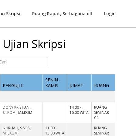
an Skripsi
Ruang Rapat, Serbaguna dll
Login
Ujian Skripsi
SENIN -
PENGUJI II
KAMIS
JUMAT
RUANG
DONY KRISTIAN,
14.00 -
RUANG
S.I.KOM., M.I.KOM
16.00 WITA
SEMINAR
04
NURLIAH, S.SOS.,
11.00 -
RUANG
M.ILKOM
13.00 WITA
SEMINAR