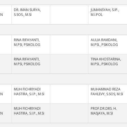
DR. IMAN SURYA,
JUMANSYAH, S.IP.,
AN
S.SOS., M.SI
M.I.POL
RINA RIFAYANTI,
AULIA RAMDANI,
M.PSI, PSIKOLOG
M.PSI., PSIKOLOG
RINA RIFAYANTI,
TINA KHOSTARINA,
M.PSI, PSIKOLOG
M.PSI., PSIKOLOG
MUH FICHRIYADI
MUHAMMAD REZA
AN
HASTIRA, S.I.P., M.SI
FAHLEVY, S.SOS, M.SI
MUH FICHRIYADI
PROF.DR.DRS. H.
AN
HASTIRA, S.I.P., M.SI
MASJAYA, M.SI