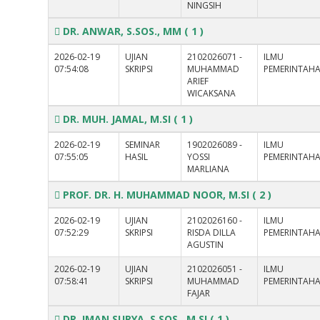
NINGSIH
DR. ANWAR, S.SOS., MM
( 1 )
2026-02-19
UJIAN
2102026071 -
ILMU
07:54:08
SKRIPSI
MUHAMMAD
PEMERINTAH
ARIEF
WICAKSANA
DR. MUH. JAMAL, M.SI
( 1 )
2026-02-19
SEMINAR
1902026089 -
ILMU
07:55:05
HASIL
YOSSI
PEMERINTAH
MARLIANA
PROF. DR. H. MUHAMMAD NOOR, M.SI
( 2 )
2026-02-19
UJIAN
2102026160 -
ILMU
07:52:29
SKRIPSI
RISDA DILLA
PEMERINTAH
AGUSTIN
2026-02-19
UJIAN
2102026051 -
ILMU
07:58:41
SKRIPSI
MUHAMMAD
PEMERINTAH
FAJAR
DR. IMAN SURYA, S.SOS., M.SI
( 1 )