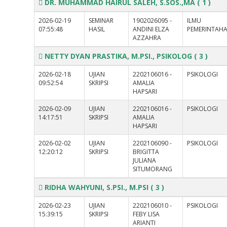
DR. MUHAMMAD HAIRUL SALEH, S.SOS.,MA
( 1 )
2026-02-19
SEMINAR
1902026095 -
ILMU
07:55:48
HASIL
ANDINI ELZA
PEMERINTAH
AZZAHRA
NETTY DYAN PRASTIKA, M.PSI., PSIKOLOG
( 3 )
2026-02-18
UJIAN
2202106016 -
PSIKOLOGI
09:52:54
SKRIPSI
AMALIA
HAPSARI
2026-02-09
UJIAN
2202106016 -
PSIKOLOGI
14:17:51
SKRIPSI
AMALIA
HAPSARI
2026-02-02
UJIAN
2202106090 -
PSIKOLOGI
12:20:12
SKRIPSI
BRIGITTA
JULIANA
SITUMORANG
RIDHA WAHYUNI, S.PSI., M.PSI
( 3 )
2026-02-23
UJIAN
2202106010 -
PSIKOLOGI
15:39:15
SKRIPSI
FEBY LISA
ARIANTI