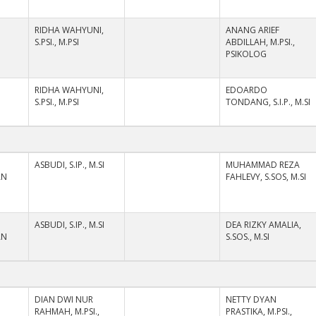
RIDHA WAHYUNI,
ANANG ARIEF
S.PSI., M.PSI
ABDILLAH, M.PSI.,
PSIKOLOG
RIDHA WAHYUNI,
EDOARDO
S.PSI., M.PSI
TONDANG, S.I.P., M.SI
ASBUDI, S.IP., M.SI
MUHAMMAD REZA
AN
FAHLEVY, S.SOS, M.SI
ASBUDI, S.IP., M.SI
DEA RIZKY AMALIA,
AN
S.SOS., M.SI
DIAN DWI NUR
NETTY DYAN
RAHMAH, M.PSI.,
PRASTIKA, M.PSI.,