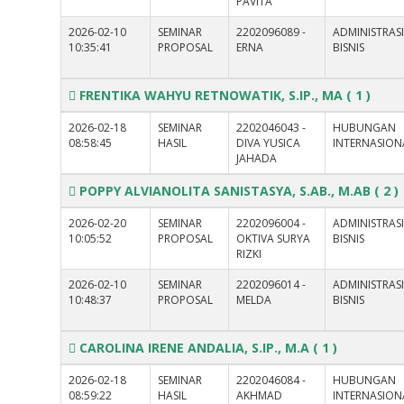
PAVITA
2026-02-10
SEMINAR
2202096089 -
ADMINISTRAS
10:35:41
PROPOSAL
ERNA
BISNIS
FRENTIKA WAHYU RETNOWATIK, S.IP., MA
( 1 )
2026-02-18
SEMINAR
2202046043 -
HUBUNGAN
08:58:45
HASIL
DIVA YUSICA
INTERNASION
JAHADA
POPPY ALVIANOLITA SANISTASYA, S.AB., M.AB
( 2 )
2026-02-20
SEMINAR
2202096004 -
ADMINISTRAS
10:05:52
PROPOSAL
OKTIVA SURYA
BISNIS
RIZKI
2026-02-10
SEMINAR
2202096014 -
ADMINISTRAS
10:48:37
PROPOSAL
MELDA
BISNIS
CAROLINA IRENE ANDALIA, S.IP., M.A
( 1 )
2026-02-18
SEMINAR
2202046084 -
HUBUNGAN
08:59:22
HASIL
AKHMAD
INTERNASION