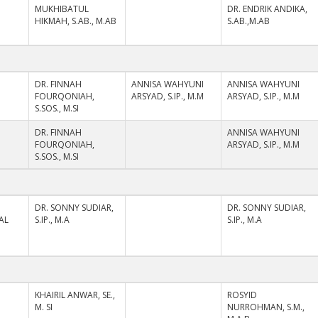
I
MUKHIBATUL
DR. ENDRIK ANDIKA,
HIKMAH, S.AB., M.AB
S.AB.,M.AB
I
DR. FINNAH
ANNISA WAHYUNI
ANNISA WAHYUNI
FOURQONIAH,
ARSYAD, S.IP., M.M
ARSYAD, S.IP., M.M
S.SOS., M.SI
I
DR. FINNAH
ANNISA WAHYUNI
FOURQONIAH,
ARSYAD, S.IP., M.M
S.SOS., M.SI
DR. SONNY SUDIAR,
DR. SONNY SUDIAR,
AL
S.IP., M.A
S.IP., M.A
I
KHAIRIL ANWAR, SE.,
ROSYID
M. SI
NURROHMAN, S.M.,