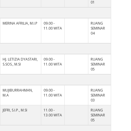
01
MERINA AFRILIA, M.I.P
09.00 -
RUANG
11.00 WITA
SEMINAR
04
HJ. LETIZIA DYASTARI,
09.00 -
RUANG
S.SOS., M.SI
11.00 WITA
SEMINAR
05
MUJIBURRAHMAN,
09.00 -
RUANG
M.A
11.00 WITA
SEMINAR
03
JEFRI, S.I.P., M.SI
11.00 -
RUANG
13.00 WITA
SEMINAR
05