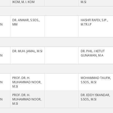
IKOM, M. I. KOM
M.SI
DR. ANWAR, S.SOS.,
HASHFI RAFDI, S.IP.,
AN
MM
M.TR.I.P
DR. MUH. JAMAL, M.SI
DR. PHIL. I KETUT
AN
GUNAWAN, M.A
PROF. DR. H.
MOHAMMAD TAUFIK,
AN
MUHAMMAD NOOR,
S.SOS., M.SI
M.SI
PROF. DR. H.
DR. EDDY ISKANDAR,
AN
MUHAMMAD NOOR,
S.SOS., M.SI
M.SI