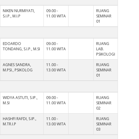
NIKEN NURMIYATI,
09.00 -
RUANG
S.I.P., M.I.P
11.00 WITA
SEMINAR
01
EDOARDO
09.00 -
RUANG
TONDANG, S.I.P., M.SI
11.00 WITA
LAB.
PSIKOLOGI
AGNES SANDRA,
11.00 -
RUANG
M.PSI., PSIKOLOG
13.00 WITA
SEMINAR
01
WIDYA ASTUTI, S.IP.,
09.00 -
RUANG
M.SI
11.00 WITA
SEMINAR
02
HASHFI RAFDI, S.IP.,
11.00 -
RUANG
M.TR.I.P
13.00 WITA
SEMINAR
03