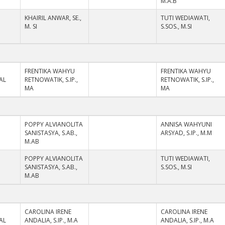
M.A.B
I
KHAIRIL ANWAR, SE.,
TUTI WEDIAWATI,
M. SI
S.SOS., M.SI
FRENTIKA WAHYU
FRENTIKA WAHYU
AL
RETNOWATIK, S.IP.,
RETNOWATIK, S.IP.,
MA
MA
I
POPPY ALVIANOLITA
ANNISA WAHYUNI
SANISTASYA, S.AB.,
ARSYAD, S.IP., M.M
M.AB
I
POPPY ALVIANOLITA
TUTI WEDIAWATI,
SANISTASYA, S.AB.,
S.SOS., M.SI
M.AB
CAROLINA IRENE
CAROLINA IRENE
AL
ANDALIA, S.IP., M.A
ANDALIA, S.IP., M.A