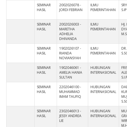
SEMINAR
2002026078 -
ILMU
SRY
HASIL
JORDI FEBRIAN
PEMERINTAHAN
S.I
SEMINAR
2002026003 -
ILMU
HJ.
HASIL
MARETHA
PEMERINTAHAN
DYA
ADHELIA
M.S
DHIVANDA
SEMINAR
1902026107 -
ILMU
DR
HASIL
RIANDA
PEMERINTAHAN
S.S
NOVIANSYAH
SEMINAR
1902046061 -
HUBUNGAN
FRI
HASIL
AMELIA HANIA
INTERNASIONAL
AL
SULTAN
S.I
SEMINAR
2202046100 -
HUBUNGAN
DA
HASIL
MUHAMMAD
INTERNASIONAL
KU
IMAM TAUFIQ
MU
S.S
SEMINAR
2302046013 -
HUBUNGAN
MU
HASIL
JESSY ANDREA
INTERNASIONAL
GR
LIE
WIR
M.H