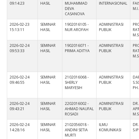
09:14:23
HASIL
MUHAMMAD
INTERNASIONAL
FAI
DEVA
M.I
CASANOVA
2026-02-23
SEMINAR
1902016105 -
ADMINISTRASI
PRO
15:13:11
HASIL
NUR AROFAH
PUBLIK
RA
M.S
2026-02-24
SEMINAR
1902016071 -
ADMINISTRASI
PRO
09:53:33
HASIL
PRIMA ADITYA
PUBLIK
RA
M.S
2026-02-24
SEMINAR
2102016068 -
ADMINISTRASI
DA
09:46:55
HASIL
SHERLY
PUBLIK
S.SO
MARYESIH
PH
2026-02-24
SEMINAR
2202016002 -
ADMINISTRASI
DR.
09:43:21
HASIL
AHMAD NAUFAL
PUBLIK
APR
ROSADI
M.S
2026-02-24
SEMINAR
2102056018 -
ILMU
DR.
14:28:16
HASIL
ANDINI SETIA
KOMUNIKASI
S.I
MURTI