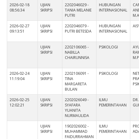
2026-02-18
UJIAN
2202046029 -
HUBUNGAN
CA
08:56:34
SKRIPSI
TANIA MELANIE
INTERNASIONAL
AND
PUTRI
M.
2026-02-27
UJIAN
2202046079 -
HUBUNGAN
AIS
09:13:51
SKRIPSI
PUTRI BETESDA
INTERNASIONAL
UJIAN
2202106065 -
PSIKOLOGI
AY
SKRIPSI
NABILLA
RA
CHAIRUNNISA
M.P
2026-02-24
UJIAN
2202106091 -
PSIKOLOGI
NE
11:19:04
SKRIPSI
TINA
PRA
MARGARETA
PS
BULAN
2026-02-25
UJIAN
2202026049 -
ILMU
DR.
12:02:21
SKRIPSI
SYAFARA
PEMERINTAHAN
GU
YUANITA
NURMAULIDA
UJIAN
1902026002 -
ILMU
PRO
SKRIPSI
MUHAMMAD
PEMERINTAHAN
ADA
FAIDURRAHMAN