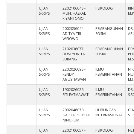
UJIAN
2202106048 -
PSIKOLOGI
RIN
SKRIPSI
MUH. HAEKAL
M.P
RIYANTOMO
UJIAN
2002036044 -
PEMBANGUNAN
DR
SKRIPSI
ADITYA TRI
SOSIAL
ARI
WIBOWO
UJIAN
2102036077 -
PEMBANGUNAN
DR
SKRIPSI
DEWI YUNITA
SOSIAL
PU
SURANG
M.S
UJIAN
2202026098 -
ILMU
NI
SKRIPSI
RENDY
PEMERINTAHAN
NUR
AGUSTIAWAN
M.I
UJIAN
1902026026 -
ILMU
DR.
SKRIPSI
SITI FATMAWATI
PEMERINTAHAN
S.S
UJIAN
2002046070 -
HUBUNGAN
CH
SKRIPSI
GARDA PUSPITA
INTERNASIONAL
S.I
NINGRUM
UJIAN
2202106057 -
PSIKOLOGI
NE