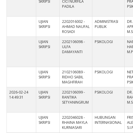
SKRIPSI
CICI NURFILA
PRA
PADILA
PS
UJIAN
2202016002 -
ADMINISTRASI
DR.
SKRIPSI
AHMAD NAUFAL
PUBLIK
APR
ROSADI
M.S
UJIAN
2202106098 -
PSIKOLOGI
NA
SKRIPSI
ULFA
HA
DAMAYANTI
M.P
UJIAN
2102106089 -
PSIKOLOGI
NE
SKRIPSI
RIDHO SABIL
PRA
MAGHFIRAH
PS
2026-02-24
UJIAN
2202106099 -
PSIKOLOGI
DR.
14:49:31
SKRIPSI
RANTIKA
RAH
SETYANINGRUM
M.S
UJIAN
2202046028 -
HUBUNGAN
FRI
SKRIPSI
RHAINA MAYLA
INTERNASIONAL
AL
KURNIASARI
S.I