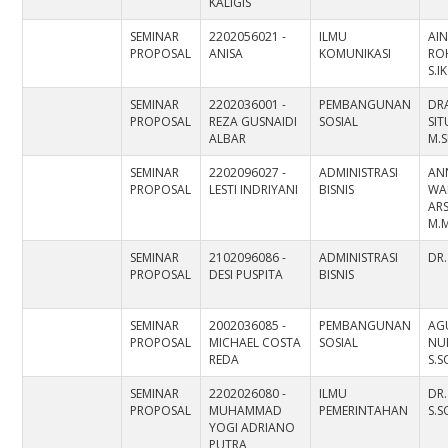
KALIGIS
SEMINAR
2202056021 -
ILMU
AI
PROPOSAL
ANISA
KOMUNIKASI
RO
S.I
SEMINAR
2202036001 -
PEMBANGUNAN
DRA
PROPOSAL
REZA GUSNAIDI
SOSIAL
SI
ALBAR
M.S
SEMINAR
2202096027 -
ADMINISTRASI
AN
PROPOSAL
LESTI INDRIYANI
BISNIS
WA
ARS
M.
SEMINAR
2102096086 -
ADMINISTRASI
DR.
PROPOSAL
DESI PUSPITA
BISNIS
SEMINAR
2002036085 -
PEMBANGUNAN
AG
PROPOSAL
MICHAEL COSTA
SOSIAL
NU
REDA
S.S
SEMINAR
2202026080 -
ILMU
DR.
PROPOSAL
MUHAMMAD
PEMERINTAHAN
S.S
YOGI ADRIANO
PUTRA