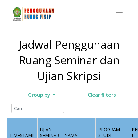
Jadwal Penggunaan
Ruang Seminar dan
Ujian Skripsi
Group by
Clear filters
UJIAN -
PROGRAM
PE
TIMESTAMP
SEMINAR
NAMA
STUDI
I