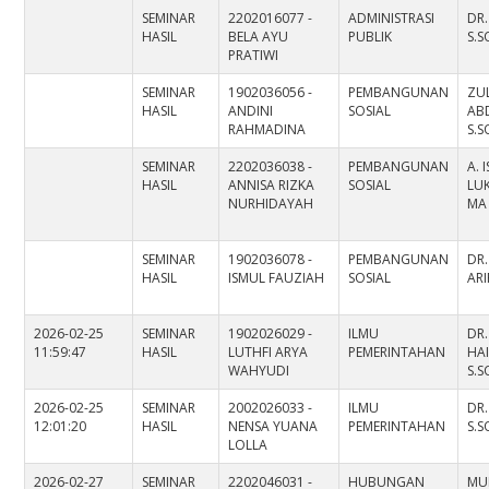
SEMINAR
2202016077 -
ADMINISTRASI
DR.
HASIL
BELA AYU
PUBLIK
S.S
PRATIWI
SEMINAR
1902036056 -
PEMBANGUNAN
ZUL
HASIL
ANDINI
SOSIAL
AB
RAHMADINA
S.S
SEMINAR
2202036038 -
PEMBANGUNAN
A. 
HASIL
ANNISA RIZKA
SOSIAL
LUK
NURHIDAYAH
MA
SEMINAR
1902036078 -
PEMBANGUNAN
DR
HASIL
ISMUL FAUZIAH
SOSIAL
ARI
2026-02-25
SEMINAR
1902026029 -
ILMU
DR
11:59:47
HASIL
LUTHFI ARYA
PEMERINTAHAN
HAI
WAHYUDI
S.S
2026-02-25
SEMINAR
2002026033 -
ILMU
DR.
12:01:20
HASIL
NENSA YUANA
PEMERINTAHAN
S.S
LOLLA
2026-02-27
SEMINAR
2202046031 -
HUBUNGAN
MU