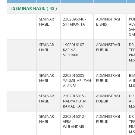
SEMINAR HASIL
( 42 )
SEMINAR
2202096046 -
ADMINISTRASI
PO
HASIL
SITI ARUNITA
BISNIS
AL
SAN
S.A
SEMINAR
1902016107 -
ADMINISTRASI
DR
HASIL
KARINA
PUBLIK
TE
SEPTIANI
PRA
M.S
SEMINAR
2202016005 -
ADMINISTRASI
BI
HASIL
YAUMIL AZIIZAH
PUBLIK
ALI
ALANSA
M.K
SEMINAR
2202016015 -
ADMINISTRASI
DR.
HASIL
NADYA PUTRI
PUBLIK
APR
RAMADHANI
M.S
SEMINAR
2202016012 -
ADMINISTRASI
DR
HASIL
VERA
PUBLIK
TE
WULANDARI
PRA
M.S