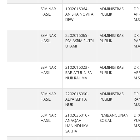
SEMINAR
1902016064 -
ADMINISTRASI
DR.
HASIL
ANISHA NOVITA
PUBLIK
APR
DEWI
M.S
SEMINAR
2202016065 -
ADMINISTRASI
DR
HASIL
ESA ASRIA PUTRI
PUBLIK
PAS
UTAMI
M.
SEMINAR
2102016023 -
ADMINISTRASI
DR.
HASIL
RABIATUL NISA
PUBLIK
APR
NUR RAHMA
M.S
SEMINAR
2202016090 -
ADMINISTRASI
DR.
HASIL
ALYA SEPTIA
PUBLIK
RAN
NUR
M.S
SEMINAR
2102036016 -
PEMBANGUNAN
DR
HASIL
ANAQAH
SOSIAL
PU
HANINDHIYA
M.S
SAKHA