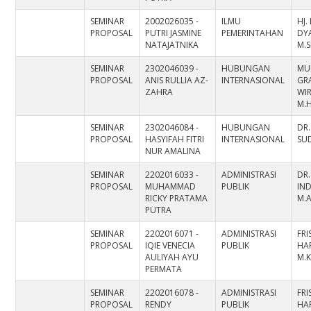
SEMINAR
2002026035 -
ILMU
HJ.
PROPOSAL
PUTRI JASMINE
PEMERINTAHAN
DYA
NATAJATNIKA
M.S
SEMINAR
2302046039 -
HUBUNGAN
MU
PROPOSAL
ANIS RULLIA AZ-
INTERNASIONAL
GR
ZAHRA
WIR
M.H
SEMINAR
2302046084 -
HUBUNGAN
DR
PROPOSAL
HASYIFAH FITRI
INTERNASIONAL
SUD
NUR AMALINA
SEMINAR
2202016033 -
ADMINISTRASI
DR.
PROPOSAL
MUHAMMAD
PUBLIK
IND
RICKY PRATAMA
M.
PUTRA
SEMINAR
2202016071 -
ADMINISTRASI
FRI
PROPOSAL
IQIE VENECIA
PUBLIK
HAR
AULIYAH AYU
M.K
PERMATA
SEMINAR
2202016078 -
ADMINISTRASI
FRI
PROPOSAL
RENDY
PUBLIK
HAR