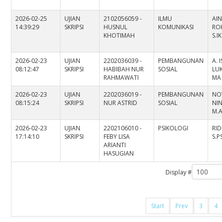
2026-02-25
UJIAN
2102056059 -
ILMU
AI
14:39:29
SKRIPSI
HUSNUL
KOMUNIKASI
RO
KHOTIMAH
S.I
2026-02-23
UJIAN
2202036039 -
PEMBANGUNAN
A. 
08:12:47
SKRIPSI
HABIBAH NUR
SOSIAL
LUK
RAHMAWATI
MA
2026-02-23
UJIAN
2202036019 -
PEMBANGUNAN
NO
08:15:24
SKRIPSI
NUR ASTRID
SOSIAL
NIN
M.
2026-02-23
UJIAN
2202106010 -
PSIKOLOGI
RI
17:14:10
SKRIPSI
FEBY LISA
S.PS
ARIANTI
HASUGIAN
Display #
Start
Prev
3
4