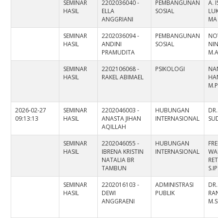
SEMINAR
2202036040 -
PEMBANGUNAN
A. 
HASIL
ELLA
SOSIAL
LUK
ANGGRIANI
MA
SEMINAR
2202036094 -
PEMBANGUNAN
NO
HASIL
ANDINI
SOSIAL
NIN
PRAMUDITA
M.
SEMINAR
2202106068 -
PSIKOLOGI
NA
HASIL
RAKEL ABIMAEL
HA
M.P
2026-02-27
SEMINAR
2202046003 -
HUBUNGAN
DR
09:13:13
HASIL
ANASTA JIHAN
INTERNASIONAL
SUD
AQILLAH
SEMINAR
2202046055 -
HUBUNGAN
FR
HASIL
IBRENA KRISTIN
INTERNASIONAL
WA
NATALIA BR
RE
TAMBUN
S.I
SEMINAR
2202016103 -
ADMINISTRASI
DR.
HASIL
DEWI
PUBLIK
RAN
ANGGRAENI
M.S