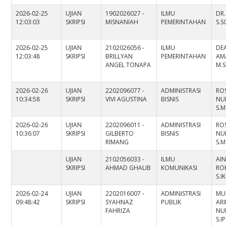
2026-02-25
UJIAN
1902026027 -
ILMU
DR.
12:03:03
SKRIPSI
MISNANIAH
PEMERINTAHAN
S.S
2026-02-25
UJIAN
2102026056 -
ILMU
DEA
12:03:48
SKRIPSI
BRILLYAN
PEMERINTAHAN
AMA
ANGEL TONAPA
M.S
2026-02-26
UJIAN
2202096077 -
ADMINISTRASI
RO
10:34:58
SKRIPSI
VIVI AGUSTINA
BISNIS
NU
S.M
2026-02-26
UJIAN
2202096011 -
ADMINISTRASI
RO
10:36:07
SKRIPSI
GILBERTO
BISNIS
NU
RIMANG
S.M
UJIAN
2102056033 -
ILMU
AI
SKRIPSI
AHMAD GHALIB
KOMUNIKASI
RO
S.I
2026-02-24
UJIAN
2202016007 -
ADMINISTRASI
MU
09:48:42
SKRIPSI
SYAHNAZ
PUBLIK
ARI
FAHRIZA
NU
S.IP