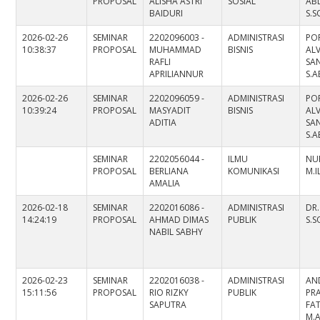
PROPOSAL
ALISHA ASTRI
SOSIAL
AB
BAIDURI
S.S
2026-02-26
SEMINAR
2202096003 -
ADMINISTRASI
PO
10:38:37
PROPOSAL
MUHAMMAD
BISNIS
AL
RAFLI
SAN
APRILIANNUR
S.A
2026-02-26
SEMINAR
2202096059 -
ADMINISTRASI
PO
10:39:24
PROPOSAL
MASYADIT
BISNIS
AL
ADITIA
SAN
S.A
SEMINAR
2202056044 -
ILMU
NUR
PROPOSAL
BERLIANA
KOMUNIKASI
M.
AMALIA
2026-02-18
SEMINAR
2202016086 -
ADMINISTRASI
DR.
14:24:19
PROPOSAL
AHMAD DIMAS
PUBLIK
S.S
NABIL SABHY
2026-02-23
SEMINAR
2202016038 -
ADMINISTRASI
AN
15:11:56
PROPOSAL
RIO RIZKY
PUBLIK
PR
SAPUTRA
FAT
M.A