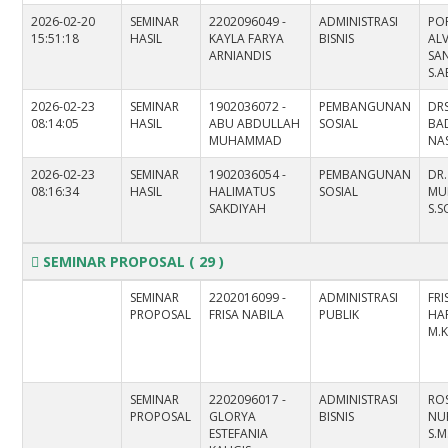
2026-02-20
SEMINAR
2202096049 -
ADMINISTRASI
PO
15:51:18
HASIL
KAYLA FARYA
BISNIS
AL
ARNIANDIS
SAN
S.A
2026-02-23
SEMINAR
1902036072 -
PEMBANGUNAN
DRS
08:14:05
HASIL
ABU ABDULLAH
SOSIAL
BA
MUHAMMAD
NAS
2026-02-23
SEMINAR
1902036054 -
PEMBANGUNAN
DR.
08:16:34
HASIL
HALIMATUS
SOSIAL
MUR
SAKDIYAH
S.S
SEMINAR PROPOSAL
( 29 )
SEMINAR
2202016099 -
ADMINISTRASI
FRI
PROPOSAL
FRISA NABILA
PUBLIK
HAR
M.K
SEMINAR
2202096017 -
ADMINISTRASI
RO
PROPOSAL
GLORYA
BISNIS
NU
ESTEFANIA
S.M