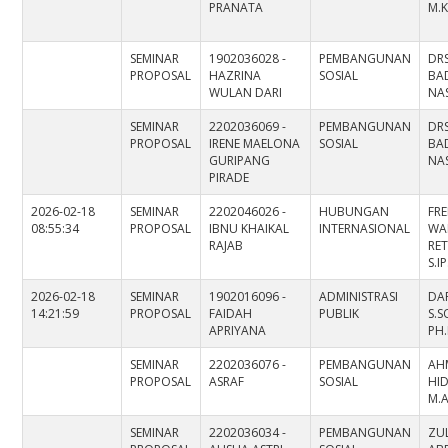
PRANATA
M.K
SEMINAR
1902036028 -
PEMBANGUNAN
DRS
PROPOSAL
HAZRINA
SOSIAL
BA
WULAN DARI
NAS
SEMINAR
2202036069 -
PEMBANGUNAN
DRS
PROPOSAL
IRENE MAELONA
SOSIAL
BA
GURIPANG
NAS
PIRADE
2026-02-18
SEMINAR
2202046026 -
HUBUNGAN
FR
08:55:34
PROPOSAL
IBNU KHAIKAL
INTERNASIONAL
WA
RAJAB
RE
S.I
2026-02-18
SEMINAR
1902016096 -
ADMINISTRASI
DA
14:21:59
PROPOSAL
FAIDAH
PUBLIK
S.SO
APRIYANA
PH
SEMINAR
2202036076 -
PEMBANGUNAN
AH
PROPOSAL
ASRAF
SOSIAL
HID
M.
SEMINAR
2202036034 -
PEMBANGUNAN
ZUL