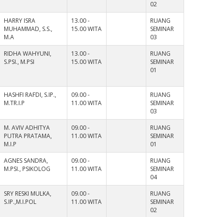
02
HARRY ISRA
13.00 -
RUANG
MUHAMMAD, S.S.,
15.00 WITA
SEMINAR
M.A
03
RIDHA WAHYUNI,
13.00 -
RUANG
S.PSI., M.PSI
15.00 WITA
SEMINAR
01
HASHFI RAFDI, S.IP.,
09.00 -
RUANG
M.TR.I.P
11.00 WITA
SEMINAR
03
M. AVIV ADHITYA
09.00 -
RUANG
PUTRA PRATAMA,
11.00 WITA
SEMINAR
M.I.P
01
AGNES SANDRA,
09.00 -
RUANG
M.PSI., PSIKOLOG
11.00 WITA
SEMINAR
04
SRY RESKI MULKA,
09.00 -
RUANG
S.IP.,M.I.POL
11.00 WITA
SEMINAR
02