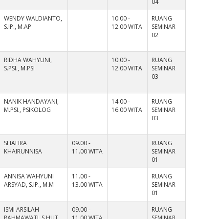
04
WENDY WALDIANTO,
10.00 -
RUANG
S.IP., M.AP
12.00 WITA
SEMINAR
02
RIDHA WAHYUNI,
10.00 -
RUANG
S.PSI., M.PSI
12.00 WITA
SEMINAR
03
NANIK HANDAYANI,
14.00 -
RUANG
M.PSI., PSIKOLOG
16.00 WITA
SEMINAR
03
SHAFIRA
09.00 -
RUANG
KHAIRUNNISA
11.00 WITA
SEMINAR
01
ANNISA WAHYUNI
11.00 -
RUANG
ARSYAD, S.IP., M.M
13.00 WITA
SEMINAR
01
ISMI ARSILAH
09.00 -
RUANG
RAHMAWATI, S.HUT.,
11.00 WITA
SEMINAR