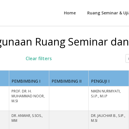
Home
Ruang Seminar & Uji
unaan Ruang Seminar dan 
Clear filters
PEMBIMBING I
PEMBIMBING II
PENGUJI I
PROF. DR. H.
NIKEN NURMIYATI,
N
MUHAMMAD NOOR,
S.I.P., M.I.P
M.SI
DR. ANWAR, S.SOS.,
DR. JAUCHAR B., S.IP.,
N
MM
M.SI