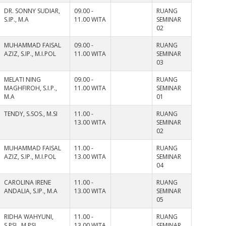
DR. SONNY SUDIAR,
09.00 -
RUANG
S.IP., M.A
11.00 WITA
SEMINAR
02
MUHAMMAD FAISAL
09.00 -
RUANG
AZIZ, S.IP., M.I.POL
11.00 WITA
SEMINAR
03
MELATI NING
09.00 -
RUANG
MAGHFIROH, S.I.P.,
11.00 WITA
SEMINAR
M.A
01
TENDY, S.SOS., M.SI
11.00 -
RUANG
13.00 WITA
SEMINAR
02
MUHAMMAD FAISAL
11.00 -
RUANG
AZIZ, S.IP., M.I.POL
13.00 WITA
SEMINAR
04
CAROLINA IRENE
11.00 -
RUANG
ANDALIA, S.IP., M.A
13.00 WITA
SEMINAR
05
RIDHA WAHYUNI,
11.00 -
RUANG
S.PSI., M.PSI
13.00 WITA
SEMINAR