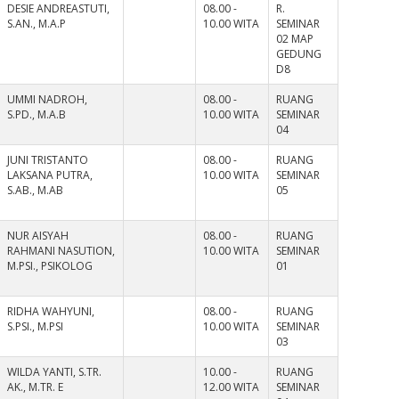
DESIE ANDREASTUTI,
08.00 -
R.
S.AN., M.A.P
10.00 WITA
SEMINAR
02 MAP
GEDUNG
D8
UMMI NADROH,
08.00 -
RUANG
S.PD., M.A.B
10.00 WITA
SEMINAR
04
JUNI TRISTANTO
08.00 -
RUANG
LAKSANA PUTRA,
10.00 WITA
SEMINAR
S.AB., M.AB
05
NUR AISYAH
08.00 -
RUANG
RAHMANI NASUTION,
10.00 WITA
SEMINAR
M.PSI., PSIKOLOG
01
RIDHA WAHYUNI,
08.00 -
RUANG
S.PSI., M.PSI
10.00 WITA
SEMINAR
03
WILDA YANTI, S.TR.
10.00 -
RUANG
AK., M.TR. E
12.00 WITA
SEMINAR