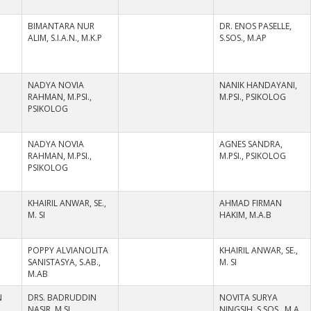
BIMANTARA NUR
DR. ENOS PASELLE,
ALIM, S.I.A.N., M.K.P
S.SOS., M.AP
NADYA NOVIA
NANIK HANDAYANI,
RAHMAN, M.PSI.,
M.PSI., PSIKOLOG
PSIKOLOG
NADYA NOVIA
AGNES SANDRA,
RAHMAN, M.PSI.,
M.PSI., PSIKOLOG
PSIKOLOG
KHAIRIL ANWAR, SE.,
AHMAD FIRMAN
M. SI
HAKIM, M.A.B
POPPY ALVIANOLITA
KHAIRIL ANWAR, SE.,
SANISTASYA, S.AB.,
M. SI
M.AB
N
DRS. BADRUDDIN
NOVITA SURYA
NASIR, M.SI
NINGSIH, S.SOS., M.A