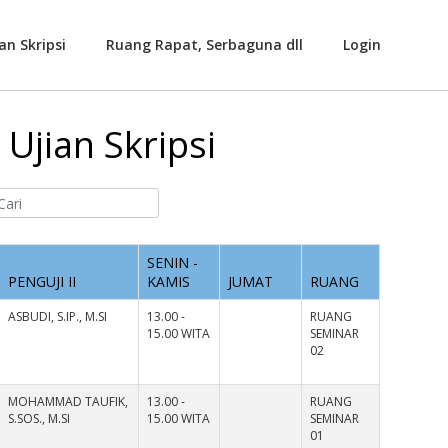
an Skripsi
Ruang Rapat, Serbaguna dll
Login
Ujian Skripsi
SENIN -
PENGUJI II
KAMIS
JUMAT
RUANG
ASBUDI, S.IP., M.SI
13.00 -
RUANG
15.00 WITA
SEMINAR
02
MOHAMMAD TAUFIK,
13.00 -
RUANG
S.SOS., M.SI
15.00 WITA
SEMINAR
01