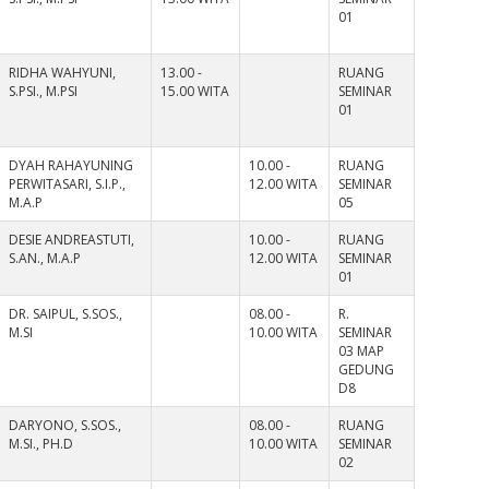
01
RIDHA WAHYUNI,
13.00 -
RUANG
S.PSI., M.PSI
15.00 WITA
SEMINAR
01
DYAH RAHAYUNING
10.00 -
RUANG
PERWITASARI, S.I.P.,
12.00 WITA
SEMINAR
M.A.P
05
DESIE ANDREASTUTI,
10.00 -
RUANG
S.AN., M.A.P
12.00 WITA
SEMINAR
01
DR. SAIPUL, S.SOS.,
08.00 -
R.
M.SI
10.00 WITA
SEMINAR
03 MAP
GEDUNG
D8
DARYONO, S.SOS.,
08.00 -
RUANG
M.SI., PH.D
10.00 WITA
SEMINAR
02