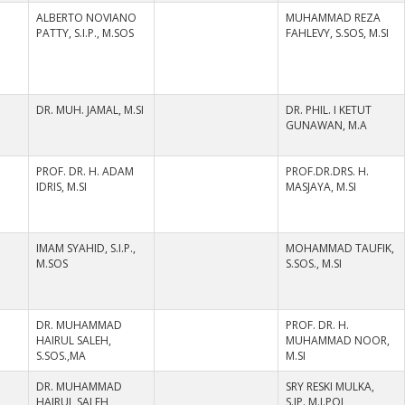
ALBERTO NOVIANO
MUHAMMAD REZA
N
PATTY, S.I.P., M.SOS
FAHLEVY, S.SOS, M.SI
DR. MUH. JAMAL, M.SI
DR. PHIL. I KETUT
N
GUNAWAN, M.A
PROF. DR. H. ADAM
PROF.DR.DRS. H.
N
IDRIS, M.SI
MASJAYA, M.SI
IMAM SYAHID, S.I.P.,
MOHAMMAD TAUFIK,
N
M.SOS
S.SOS., M.SI
DR. MUHAMMAD
PROF. DR. H.
N
HAIRUL SALEH,
MUHAMMAD NOOR,
S.SOS.,MA
M.SI
DR. MUHAMMAD
SRY RESKI MULKA,
N
HAIRUL SALEH,
S.IP.,M.I.POL