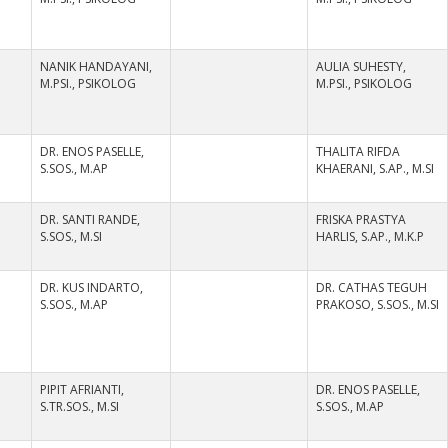
NANIK HANDAYANI,
AULIA SUHESTY,
M.PSI., PSIKOLOG
M.PSI., PSIKOLOG
DR. ENOS PASELLE,
THALITA RIFDA
S.SOS., M.AP
KHAERANI, S.AP., M.SI
DR. SANTI RANDE,
FRISKA PRASTYA
S.SOS., M.SI
HARLIS, S.AP., M.K.P
DR. KUS INDARTO,
DR. CATHAS TEGUH
S.SOS., M.AP
PRAKOSO, S.SOS., M.SI
PIPIT AFRIANTI,
DR. ENOS PASELLE,
S.TR.SOS., M.SI
S.SOS., M.AP