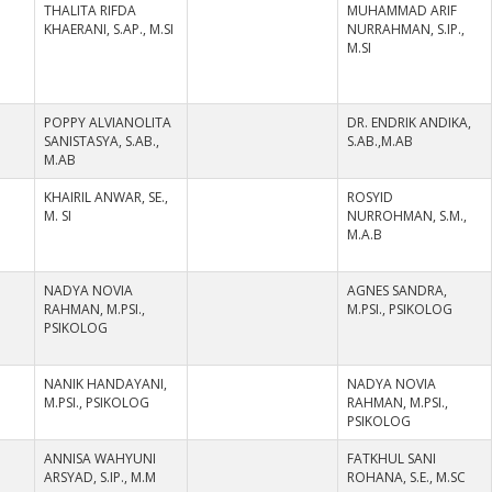
THALITA RIFDA
MUHAMMAD ARIF
KHAERANI, S.AP., M.SI
NURRAHMAN, S.IP.,
M.SI
POPPY ALVIANOLITA
DR. ENDRIK ANDIKA,
SANISTASYA, S.AB.,
S.AB.,M.AB
M.AB
KHAIRIL ANWAR, SE.,
ROSYID
M. SI
NURROHMAN, S.M.,
M.A.B
NADYA NOVIA
AGNES SANDRA,
RAHMAN, M.PSI.,
M.PSI., PSIKOLOG
PSIKOLOG
NANIK HANDAYANI,
NADYA NOVIA
M.PSI., PSIKOLOG
RAHMAN, M.PSI.,
PSIKOLOG
ANNISA WAHYUNI
FATKHUL SANI
ARSYAD, S.IP., M.M
ROHANA, S.E., M.SC