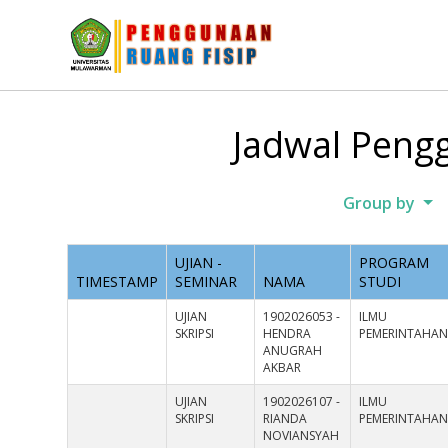
Jadwal Pengg
Group by
UJIAN -
PROGRAM
TIMESTAMP
SEMINAR
NAMA
STUDI
UJIAN
1902026053 -
ILMU
SKRIPSI
HENDRA
PEMERINTAHA
ANUGRAH
AKBAR
UJIAN
1902026107 -
ILMU
SKRIPSI
RIANDA
PEMERINTAHA
NOVIANSYAH