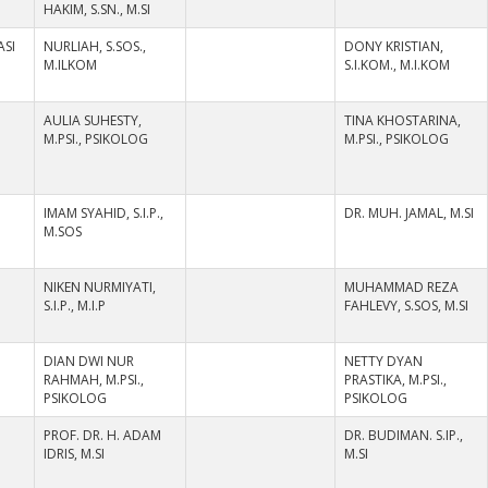
HAKIM, S.SN., M.SI
ASI
NURLIAH, S.SOS.,
DONY KRISTIAN,
M.ILKOM
S.I.KOM., M.I.KOM
AULIA SUHESTY,
TINA KHOSTARINA,
M.PSI., PSIKOLOG
M.PSI., PSIKOLOG
IMAM SYAHID, S.I.P.,
DR. MUH. JAMAL, M.SI
N
M.SOS
NIKEN NURMIYATI,
MUHAMMAD REZA
N
S.I.P., M.I.P
FAHLEVY, S.SOS, M.SI
DIAN DWI NUR
NETTY DYAN
RAHMAH, M.PSI.,
PRASTIKA, M.PSI.,
PSIKOLOG
PSIKOLOG
PROF. DR. H. ADAM
DR. BUDIMAN. S.IP.,
N
IDRIS, M.SI
M.SI