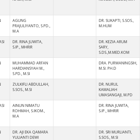
N
AGUNG
DR. SUKAPTI, S.SOS.,
PRAJULIYANTO, S.PD.,
M.HUM
M.A
ASI
DR. RINA JUWITA,
DR. KEZIA ARUM
S.IP., MHRIR
SARY,
S.DS.,M.MED.KOM
N
MUHAMMAD ARFAN
DRA. PURWANINGSIH,
HARDIANSYAH M.,
M.SI. PH.D
S.PD., M.SI
N
ZULKIFLI ABDULLAH,
DR. NURUL
S.SOS., M.SI
KAMALIAH
UMASANGAJI, M.PD
ASI
AINUN NIMATU
DR. RINA JUWITA,
ROHMAH, S.IKOM.,
S.IP., MHRIR
M.A
N
DR. AJI EKA QAMARA
DR. SRI MURLIANTI,
YULIANTI DEWI
S.SOS., M.SI