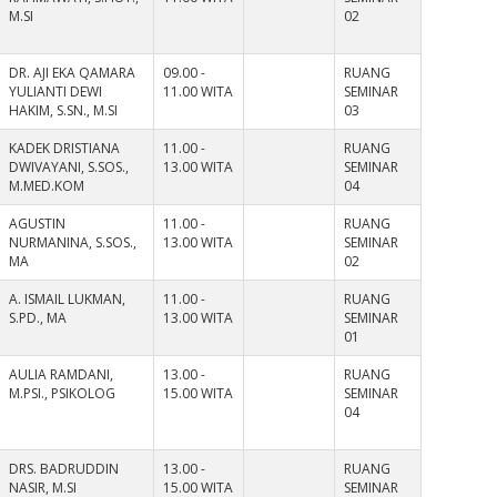
M.SI
02
DR. AJI EKA QAMARA
09.00 -
RUANG
YULIANTI DEWI
11.00 WITA
SEMINAR
HAKIM, S.SN., M.SI
03
KADEK DRISTIANA
11.00 -
RUANG
DWIVAYANI, S.SOS.,
13.00 WITA
SEMINAR
M.MED.KOM
04
AGUSTIN
11.00 -
RUANG
NURMANINA, S.SOS.,
13.00 WITA
SEMINAR
MA
02
A. ISMAIL LUKMAN,
11.00 -
RUANG
S.PD., MA
13.00 WITA
SEMINAR
01
AULIA RAMDANI,
13.00 -
RUANG
M.PSI., PSIKOLOG
15.00 WITA
SEMINAR
04
DRS. BADRUDDIN
13.00 -
RUANG
NASIR, M.SI
15.00 WITA
SEMINAR