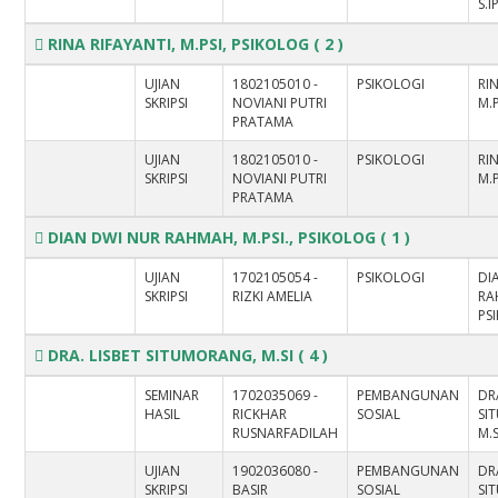
S.I
RINA RIFAYANTI, M.PSI, PSIKOLOG
( 2 )
UJIAN
1802105010 -
PSIKOLOGI
RI
SKRIPSI
NOVIANI PUTRI
M.
PRATAMA
UJIAN
1802105010 -
PSIKOLOGI
RI
SKRIPSI
NOVIANI PUTRI
M.
PRATAMA
DIAN DWI NUR RAHMAH, M.PSI., PSIKOLOG
( 1 )
UJIAN
1702105054 -
PSIKOLOGI
DI
SKRIPSI
RIZKI AMELIA
RA
PS
DRA. LISBET SITUMORANG, M.SI
( 4 )
SEMINAR
1702035069 -
PEMBANGUNAN
DR
HASIL
RICKHAR
SOSIAL
SI
RUSNARFADILAH
M.S
UJIAN
1902036080 -
PEMBANGUNAN
DR
SKRIPSI
BASIR
SOSIAL
SI