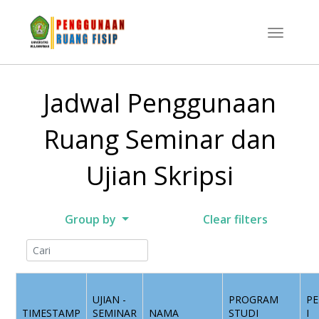
Jadwal Penggunaan
Ruang Seminar dan
Ujian Skripsi
Group by
Clear filters
UJIAN -
PROGRAM
P
TIMESTAMP
SEMINAR
NAMA
STUDI
I