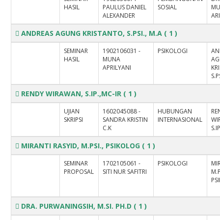
HASIL
PAULUS DANIEL
SOSIAL
M
ALEXANDER
AR
ANDREAS AGUNG KRISTANTO, S.PSI., M.A
( 1 )
SEMINAR
1902106031 -
PSIKOLOGI
AN
HASIL
MUNA
A
APRILYANI
KR
S.P
RENDY WIRAWAN, S.IP.,MC-IR
( 1 )
UJIAN
1602045088 -
HUBUNGAN
RE
SKRIPSI
SANDRA KRISTIN
INTERNASIONAL
WI
C.K
S.I
MIRANTI RASYID, M.PSI., PSIKOLOG
( 1 )
SEMINAR
1702105061 -
PSIKOLOGI
MI
PROPOSAL
SITI NUR SAFITRI
M.P
PS
DRA. PURWANINGSIH, M.SI. PH.D
( 1 )