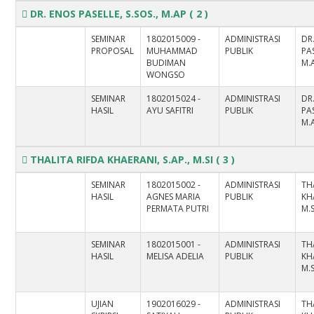
DR. ENOS PASELLE, S.SOS., M.AP
( 2 )
SEMINAR
1802015009 -
ADMINISTRASI
DR
PROPOSAL
MUHAMMAD
PUBLIK
PAS
BUDIMAN
M.
WONGSO
SEMINAR
1802015024 -
ADMINISTRASI
DR
HASIL
AYU SAFITRI
PUBLIK
PAS
M.
THALITA RIFDA KHAERANI, S.AP., M.SI
( 3 )
SEMINAR
1802015002 -
ADMINISTRASI
TH
HASIL
AGNES MARIA
PUBLIK
KHA
PERMATA PUTRI
M.S
SEMINAR
1802015001 -
ADMINISTRASI
TH
HASIL
MELISA ADELIA
PUBLIK
KHA
M.S
UJIAN
1902016029 -
ADMINISTRASI
TH