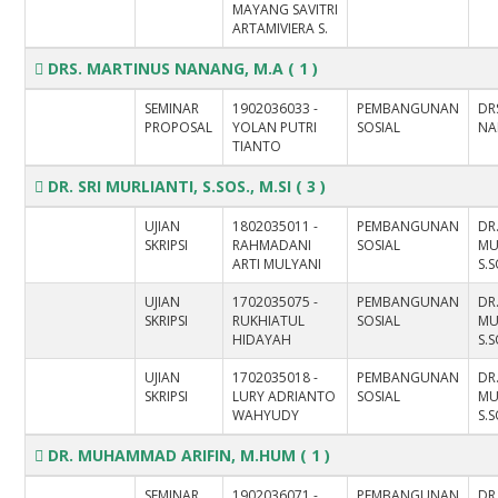
MAYANG SAVITRI
ARTAMIVIERA S.
DRS. MARTINUS NANANG, M.A
( 1 )
SEMINAR
1902036033 -
PEMBANGUNAN
DR
PROPOSAL
YOLAN PUTRI
SOSIAL
NA
TIANTO
DR. SRI MURLIANTI, S.SOS., M.SI
( 3 )
UJIAN
1802035011 -
PEMBANGUNAN
DR.
SKRIPSI
RAHMADANI
SOSIAL
MU
ARTI MULYANI
S.S
UJIAN
1702035075 -
PEMBANGUNAN
DR.
SKRIPSI
RUKHIATUL
SOSIAL
MU
HIDAYAH
S.S
UJIAN
1702035018 -
PEMBANGUNAN
DR.
SKRIPSI
LURY ADRIANTO
SOSIAL
MU
WAHYUDY
S.S
DR. MUHAMMAD ARIFIN, M.HUM
( 1 )
SEMINAR
1902036071 -
PEMBANGUNAN
DR