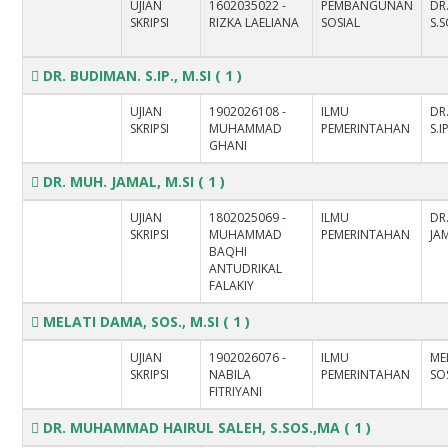
UJIAN
1602035022 -
PEMBANGUNAN
DR
SKRIPSI
RIZKA LAELIANA
SOSIAL
S.
DR. BUDIMAN. S.IP., M.SI
( 1 )
UJIAN
1902026108 -
ILMU
DR
SKRIPSI
MUHAMMAD
PEMERINTAHAN
S.I
GHANI
DR. MUH. JAMAL, M.SI
( 1 )
UJIAN
1802025069 -
ILMU
DR
SKRIPSI
MUHAMMAD
PEMERINTAHAN
JAM
BAQHI
ANTUDRIKAL
FALAKIY
MELATI DAMA, SOS., M.SI
( 1 )
UJIAN
1902026076 -
ILMU
ME
SKRIPSI
NABILA
PEMERINTAHAN
SOS
FITRIYANI
DR. MUHAMMAD HAIRUL SALEH, S.SOS.,MA
( 1 )