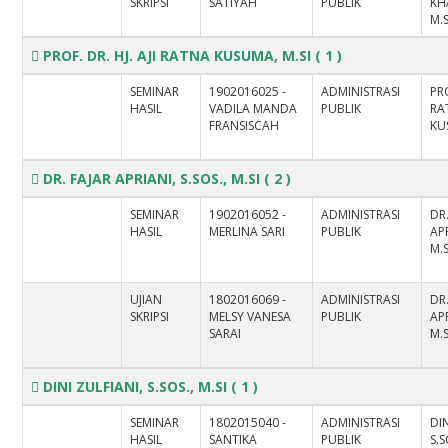
SKRIPSI
SATIYAH
PUBLIK
KHA
M.S
PROF. DR. HJ. AJI RATNA KUSUMA, M.SI
( 1 )
SEMINAR
1902016025 -
ADMINISTRASI
PRO
HASIL
VADILA MANDA
PUBLIK
RA
FRANSISCAH
KU
DR. FAJAR APRIANI, S.SOS., M.SI
( 2 )
SEMINAR
1902016052 -
ADMINISTRASI
DR
HASIL
MERLINA SARI
PUBLIK
APR
M.S
UJIAN
1802016069 -
ADMINISTRASI
DR
SKRIPSI
MELSY VANESA
PUBLIK
APR
SARAI
M.S
DINI ZULFIANI, S.SOS., M.SI
( 1 )
SEMINAR
1802015040 -
ADMINISTRASI
DIN
HASIL
SANTIKA
PUBLIK
S.S