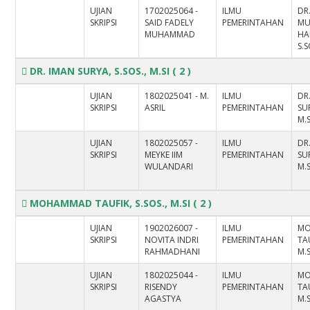
UJIAN
1702025064 -
ILMU
DR
SKRIPSI
SAID FADELY
PEMERINTAHAN
M
MUHAMMAD
HA
S.
DR. IMAN SURYA, S.SOS., M.SI
( 2 )
UJIAN
1802025041 - M.
ILMU
DR
SKRIPSI
ASRIL
PEMERINTAHAN
SUR
M.S
UJIAN
1802025057 -
ILMU
DR
SKRIPSI
MEYKE IIM
PEMERINTAHAN
SUR
WULANDARI
M.S
MOHAMMAD TAUFIK, S.SOS., M.SI
( 2 )
UJIAN
1902026007 -
ILMU
M
SKRIPSI
NOVITA INDRI
PEMERINTAHAN
TAU
RAHMADHANI
M.S
UJIAN
1802025044 -
ILMU
M
SKRIPSI
RISENDY
PEMERINTAHAN
TAU
AGASTYA
M.S