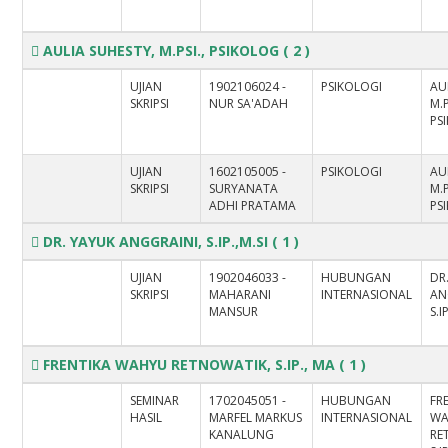
AULIA SUHESTY, M.PSI., PSIKOLOG
( 2 )
UJIAN
1902106024 -
PSIKOLOGI
AU
SKRIPSI
NUR SA'ADAH
M.P
PS
UJIAN
1602105005 -
PSIKOLOGI
AU
SKRIPSI
SURYANATA
M.P
ADHI PRATAMA
PS
DR. YAYUK ANGGRAINI, S.IP.,M.SI
( 1 )
UJIAN
1902046033 -
HUBUNGAN
DR
SKRIPSI
MAHARANI
INTERNASIONAL
AN
MANSUR
S.I
FRENTIKA WAHYU RETNOWATIK, S.IP., MA
( 1 )
SEMINAR
1702045051 -
HUBUNGAN
FR
HASIL
MARFEL MARKUS
INTERNASIONAL
W
KANALUNG
RE