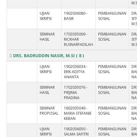
M.S
UJIAN
1902036080 -
PEMBANGUNAN
DR
SKRIPSI
BASIR
SOSIAL
SI
M.S
SEMINAR
1702035069 -
PEMBANGUNAN
DR
HASIL
RICKHAR
SOSIAL
SI
RUSNARFADILAH
M.S
DRS. BADRUDDIN NASIR, M.SI
( 8 )
UJIAN
1902036034 -
PEMBANGUNAN
DR
SKRIPSI
ERIK ADITYA
SOSIAL
BA
ANANTA
NAS
SEMINAR
1702035076 -
PEMBANGUNAN
DR
HASIL
PIRJINIA
SOSIAL
BA
PRADINA
NAS
SEMINAR
1802035049 -
PEMBANGUNAN
DR
PROPOSAL
MARIA STEFANIE
SOSIAL
BA
KEBAN
NAS
UJIAN
1902036050 -
PEMBANGUNAN
DR
SKRIPSI
SALMA SAFITRI
SOSIAL
BA