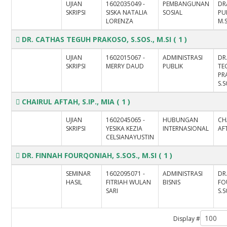
UJIAN
1602035049 -
PEMBANGUNAN
DR
SKRIPSI
SISKA NATALIA
SOSIAL
PU
LORENZA
M.S
DR. CATHAS TEGUH PRAKOSO, S.SOS., M.SI
( 1 )
UJIAN
1602015067 -
ADMINISTRASI
DR
SKRIPSI
MERRY DAUD
PUBLIK
TE
PR
S.S
CHAIRUL AFTAH, S.IP., MIA
( 1 )
UJIAN
1602045065 -
HUBUNGAN
CH
SKRIPSI
YESIKA KEZIA
INTERNASIONAL
AFT
CELSIANAYUSTIN
DR. FINNAH FOURQONIAH, S.SOS., M.SI
( 1 )
SEMINAR
1602095071 -
ADMINISTRASI
DR
HASIL
FITRIAH WULAN
BISNIS
FO
SARI
S.S
Display #