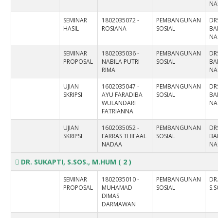
NAS
SEMINAR
1802035072 -
PEMBANGUNAN
DR
HASIL
ROSIANA
SOSIAL
BA
NAS
SEMINAR
1802035036 -
PEMBANGUNAN
DR
PROPOSAL
NABILA PUTRI
SOSIAL
BA
RIMA
NAS
UJIAN
1602035047 -
PEMBANGUNAN
DR
SKRIPSI
AYU FARADIBA
SOSIAL
BA
WULANDARI
NAS
FATRIANNA
UJIAN
1602035052 -
PEMBANGUNAN
DR
SKRIPSI
FARRAS THIFAAL
SOSIAL
BA
NADAA
NAS
DR. SUKAPTI, S.SOS., M.HUM
( 2 )
SEMINAR
1802035010 -
PEMBANGUNAN
DR
PROPOSAL
MUHAMAD
SOSIAL
S.
DIMAS
DARMAWAN