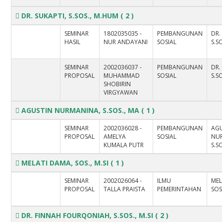
DR. SUKAPTI, S.SOS., M.HUM
( 2 )
SEMINAR
1802035035 -
PEMBANGUNAN
DR.
HASIL
NUR ANDAYANI
SOSIAL
S.S
SEMINAR
2002036037 -
PEMBANGUNAN
DR.
PROPOSAL
MUHAMMAD
SOSIAL
S.S
SHOBIRIN
VIRGYAWAN
AGUSTIN NURMANINA, S.SOS., MA
( 1 )
SEMINAR
2002036028 -
PEMBANGUNAN
AG
PROPOSAL
AMELYA
SOSIAL
NU
KUMALA PUTR
S.S
MELATI DAMA, SOS., M.SI
( 1 )
SEMINAR
2002026064 -
ILMU
MEL
PROPOSAL
TALLA PRAISTA
PEMERINTAHAN
SOS.
DR. FINNAH FOURQONIAH, S.SOS., M.SI
( 2 )