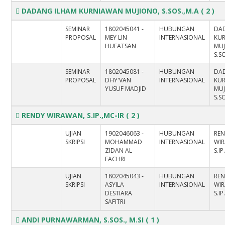
DADANG ILHAM KURNIAWAN MUJIONO, S.SOS.,M.A
( 2 )
SEMINAR
1802045041 -
HUBUNGAN
DA
PROPOSAL
MEY LIN
INTERNASIONAL
KU
HUFATSAN
MUJ
S.S
SEMINAR
1802045081 -
HUBUNGAN
DA
PROPOSAL
DHY'VAN
INTERNASIONAL
KU
YUSUF MADJID
MUJ
S.S
RENDY WIRAWAN, S.IP.,MC-IR
( 2 )
UJIAN
1902046063 -
HUBUNGAN
RE
SKRIPSI
MOHAMMAD
INTERNASIONAL
WI
ZIDAN AL
S.IP
FACHRI
UJIAN
1802045043 -
HUBUNGAN
RE
SKRIPSI
ASYILA
INTERNASIONAL
WI
DESTIARA
S.IP
SAFITRI
ANDI PURNAWARMAN, S.SOS., M.SI
( 1 )