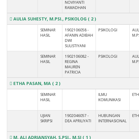
NOVIYANTI
RAMADHAN
AULIA SUHESTY, M.PSI., PSIKOLOG
( 2 )
SEMINAR
1902106058 -
PSIKOLOGI
AUL
HASIL
AFANIN ADIBAH
M.P
DWI
SULISTIYANI
SEMINAR
1902106082 -
PSIKOLOGI
AUL
HASIL
REGINA
M.P
MAUREN
PATRICIA
ETHA PASAN, MA
( 2 )
SEMINAR
ILMU
ETH
HASIL
KOMUNIKASI
UJIAN
1902046057 -
HUBUNGAN
ETH
SKRIPSI
DEA APRILIYATI
INTERNASIONAL
M. ALI ADRIANSYAH, S.PSI., M.SI
( 1 )