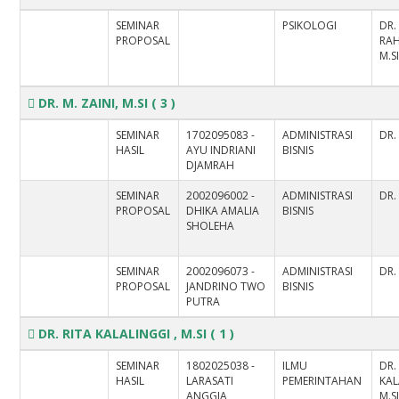
SEMINAR
PSIKOLOGI
DR.
PROPOSAL
RAH
M.S
DR. M. ZAINI, M.SI
( 3 )
SEMINAR
1702095083 -
ADMINISTRASI
DR. 
HASIL
AYU INDRIANI
BISNIS
DJAMRAH
SEMINAR
2002096002 -
ADMINISTRASI
DR. 
PROPOSAL
DHIKA AMALIA
BISNIS
SHOLEHA
SEMINAR
2002096073 -
ADMINISTRASI
DR. 
PROPOSAL
JANDRINO TWO
BISNIS
PUTRA
DR. RITA KALALINGGI , M.SI
( 1 )
SEMINAR
1802025038 -
ILMU
DR.
HASIL
LARASATI
PEMERINTAHAN
KAL
ANGGIA
M.S