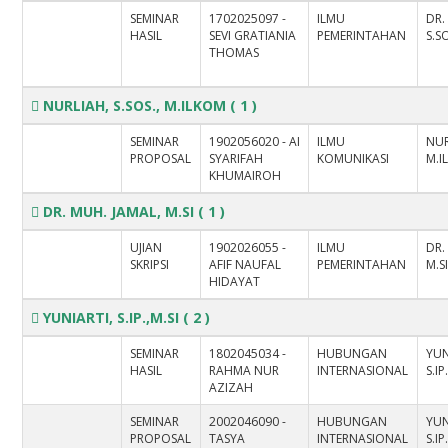
SEMINAR
1702025097 -
ILMU
DR.
HASIL
SEVI GRATIANIA
PEMERINTAHAN
S.SO
THOMAS
NURLIAH, S.SOS., M.ILKOM
( 1 )
SEMINAR
1902056020 - AI
ILMU
NUR
PROPOSAL
SYARIFAH
KOMUNIKASI
M.I
KHUMAIROH
DR. MUH. JAMAL, M.SI
( 1 )
UJIAN
1902026055 -
ILMU
DR.
SKRIPSI
AFIF NAUFAL
PEMERINTAHAN
M.S
HIDAYAT
YUNIARTI, S.IP.,M.SI
( 2 )
SEMINAR
1802045034 -
HUBUNGAN
YUN
HASIL
RAHMA NUR
INTERNASIONAL
S.IP
AZIZAH
SEMINAR
2002046090 -
HUBUNGAN
YUN
PROPOSAL
TASYA
INTERNASIONAL
S.IP