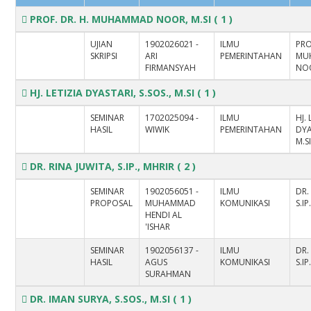
PROF. DR. H. MUHAMMAD NOOR, M.SI
( 1 )
UJIAN
1902026021 -
ILMU
PRO
SKRIPSI
ARI
PEMERINTAHAN
MU
FIRMANSYAH
NOO
HJ. LETIZIA DYASTARI, S.SOS., M.SI
( 1 )
SEMINAR
1702025094 -
ILMU
HJ. 
HASIL
WIWIK
PEMERINTAHAN
DYA
M.S
DR. RINA JUWITA, S.IP., MHRIR
( 2 )
SEMINAR
1902056051 -
ILMU
DR.
PROPOSAL
MUHAMMAD
KOMUNIKASI
S.IP
HENDI AL
'ISHAR
SEMINAR
1902056137 -
ILMU
DR.
HASIL
AGUS
KOMUNIKASI
S.IP
SURAHMAN
DR. IMAN SURYA, S.SOS., M.SI
( 1 )