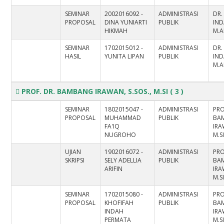
SEMINAR
2002016092 -
ADMINISTRASI
DR.
PROPOSAL
DINA YUNIARTI
PUBLIK
IND
HIKMAH
M.A
SEMINAR
1702015012 -
ADMINISTRASI
DR.
HASIL
YUNITA LIPAN
PUBLIK
IND
M.A
PROF. DR. BAMBANG IRAWAN, S.SOS., M.SI
( 3 )
SEMINAR
1802015047 -
ADMINISTRASI
PRO
PROPOSAL
MUHAMMAD
PUBLIK
BA
FA'IQ
IRA
NUGROHO
M.S
UJIAN
1902016072 -
ADMINISTRASI
PRO
SKRIPSI
SELY ADELLIA
PUBLIK
BA
ARIFIN
IRA
M.S
SEMINAR
1702015080 -
ADMINISTRASI
PRO
PROPOSAL
KHOFIFAH
PUBLIK
BA
INDAH
IRA
PERMATA
M.S