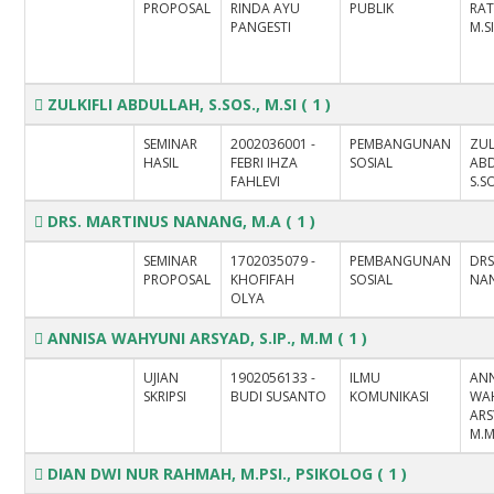
PROPOSAL
RINDA AYU
PUBLIK
RA
PANGESTI
M.S
ZULKIFLI ABDULLAH, S.SOS., M.SI
( 1 )
SEMINAR
2002036001 -
PEMBANGUNAN
ZUL
HASIL
FEBRI IHZA
SOSIAL
AB
FAHLEVI
S.SO
DRS. MARTINUS NANANG, M.A
( 1 )
SEMINAR
1702035079 -
PEMBANGUNAN
DRS
PROPOSAL
KHOFIFAH
SOSIAL
NAN
OLYA
ANNISA WAHYUNI ARSYAD, S.IP., M.M
( 1 )
UJIAN
1902056133 -
ILMU
ANN
SKRIPSI
BUDI SUSANTO
KOMUNIKASI
WA
ARS
M.
DIAN DWI NUR RAHMAH, M.PSI., PSIKOLOG
( 1 )