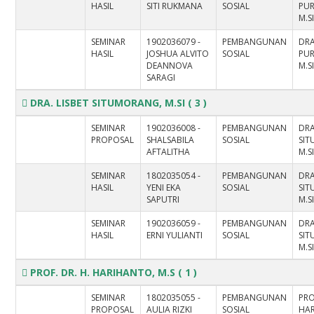
HASIL
SITI RUKMANA
SOSIAL
PUR
M.S
SEMINAR
1902036079 -
PEMBANGUNAN
DRA
HASIL
JOSHUA ALVITO
SOSIAL
PUR
DEANNOVA
M.S
SARAGI
DRA. LISBET SITUMORANG, M.SI
( 3 )
SEMINAR
1902036008 -
PEMBANGUNAN
DRA
PROPOSAL
SHALSABILA
SOSIAL
SI
AFTALITHA
M.S
SEMINAR
1802035054 -
PEMBANGUNAN
DRA
HASIL
YENI EKA
SOSIAL
SI
SAPUTRI
M.S
SEMINAR
1902036059 -
PEMBANGUNAN
DRA
HASIL
ERNI YULIANTI
SOSIAL
SI
M.S
PROF. DR. H. HARIHANTO, M.S
( 1 )
SEMINAR
1802035055 -
PEMBANGUNAN
PRO
PROPOSAL
AULIA RIZKI
SOSIAL
HAR