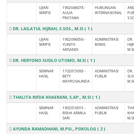
UJIAN
1902046078 -
HUBUNGAN
AN
SKRIPSI
AULIA
INTERNASIONAL
PU
PRATAMA
S.SO
DR. LAILATUL HIJRAH, S.SOS., M.SI
( 1 )
UJIAN
1902096056 -
ADMINISTRASI
DR.
SKRIPSI
YUNITA
BISNIS
HIJ
ARISANDI
M.S
DR. HERYONO SUSILO UTOMO, M.SI
( 1 )
SEMINAR
1702015093 -
ADMINISTRASI
DR
HASIL
BETY
PUBLIK
SUS
MAYROSALINDA
M.S
THALITA RIFDA KHAERANI, S.AP., M.SI
( 1 )
SEMINAR
1902016015 -
ADMINISTRASI
THA
HASIL
RISHA ARMILA
PUBLIK
KHA
SARI
M.S
AYUNDA RAMADHANI, M.PSI., PSIKOLOG
( 2 )