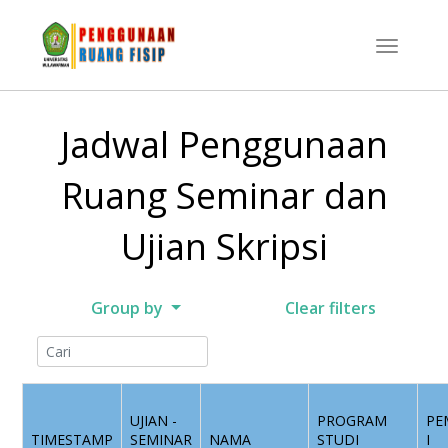
Jadwal Penggunaan
Ruang Seminar dan
Ujian Skripsi
Group by
Clear filters
UJIAN -
PROGRAM
PE
TIMESTAMP
SEMINAR
NAMA
STUDI
I