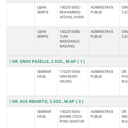
UJIAN
1902016002 -
ADMINISTRASI
DIN
SKRIPSI
MUHAMMAD
PUBLIK
S.SO
AFDHAL IHSAN
UJIAN
1802015088 -
ADMINISTRASI
DIN
SKRIPSI
TUNI
PUBLIK
S.SO
MARGIANUS
MADANG
DR. ENOS PASELLE, S.SOS., M.AP
( 1 )
SEMINAR
1702015094 -
ADMINISTRASI
DR.
HASIL
IVEN REZKY
PUBLIK
PAS
ARUNG
M.A
DR. KUS INDARTO, S.SOS., M.AP
( 3 )
SEMINAR
1902016036 -
ADMINISTRASI
DR.
HASIL
JEANNE STEZA
PUBLIK
IND
RYNA SIANTURI
M.A