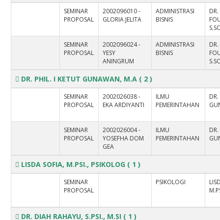
SEMINAR
2002096010 -
ADMINISTRASI
DR.
PROPOSAL
GLORIA JELITA
BISNIS
FO
S.SO
SEMINAR
2002096024 -
ADMINISTRASI
DR.
PROPOSAL
YESY
BISNIS
FO
ANINGRUM
S.SO
DR. PHIL. I KETUT GUNAWAN, M.A
( 2 )
SEMINAR
2002026038 -
ILMU
DR.
PROPOSAL
EKA ARDIYANTI
PEMERINTAHAN
GU
SEMINAR
2002026004 -
ILMU
DR.
PROPOSAL
YOSEFHA DOM
PEMERINTAHAN
GU
GEA
LISDA SOFIA, M.PSI., PSIKOLOG
( 1 )
SEMINAR
PSIKOLOGI
LIS
PROPOSAL
M.P
DR. DIAH RAHAYU, S.PSI., M.SI
( 1 )