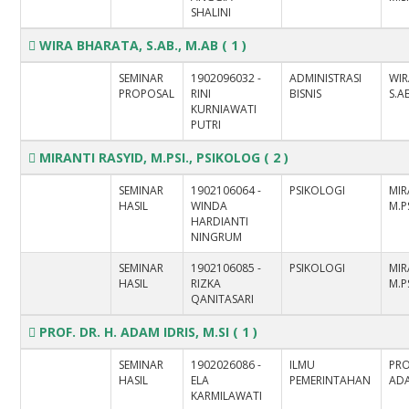
SHALINI
WIRA BHARATA, S.AB., M.AB
( 1 )
SEMINAR
1902096032 -
ADMINISTRASI
WIR
PROPOSAL
RINI
BISNIS
S.A
KURNIAWATI
PUTRI
MIRANTI RASYID, M.PSI., PSIKOLOG
( 2 )
SEMINAR
1902106064 -
PSIKOLOGI
MIR
HASIL
WINDA
M.P
HARDIANTI
NINGRUM
SEMINAR
1902106085 -
PSIKOLOGI
MIR
HASIL
RIZKA
M.P
QANITASARI
PROF. DR. H. ADAM IDRIS, M.SI
( 1 )
SEMINAR
1902026086 -
ILMU
PRO
HASIL
ELA
PEMERINTAHAN
ADA
KARMILAWATI