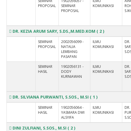
SEMINAR
1902056057 -
ILMU
AI
PROPOSAL
SEMINAR
KOMUNIKASI
RO
PROPOSAL
S.I
DR. KEZIA ARUM SARY, S.DS.,M.MED.KOM
( 2 )
SEMINAR
2002056099 -
ILMU
DR.
PROPOSAL
NATALIA
KOMUNIKASI
SAR
LEMBANG
S.D
PASAPAN
SEMINAR
1902056131 -
ILMU
DR.
HASIL
DODY
KOMUNIKASI
SAR
KURNIAWAN
S.D
DR. SILVIANA PURWANTI, S.SOS., M.SI
( 1 )
SEMINAR
1902056064 -
ILMU
DR.
HASIL
YASMARA DWI
KOMUNIKASI
PUR
ALSYIFA
S.SO
DINI ZULFIANI, S.SOS., M.SI
( 2 )