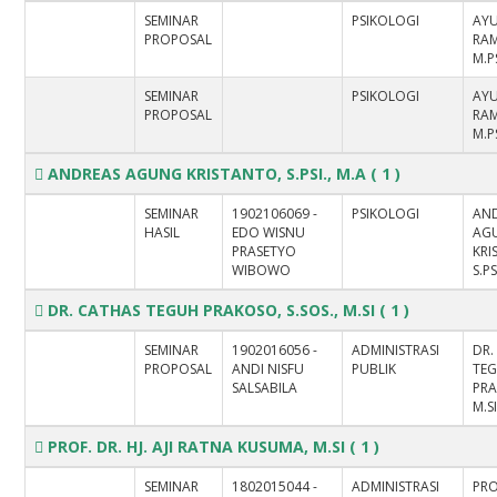
SEMINAR
PSIKOLOGI
AY
PROPOSAL
RA
M.P
SEMINAR
PSIKOLOGI
AY
PROPOSAL
RA
M.P
ANDREAS AGUNG KRISTANTO, S.PSI., M.A
( 1 )
SEMINAR
1902106069 -
PSIKOLOGI
AN
HASIL
EDO WISNU
AG
PRASETYO
KRI
WIBOWO
S.PS
DR. CATHAS TEGUH PRAKOSO, S.SOS., M.SI
( 1 )
SEMINAR
1902016056 -
ADMINISTRASI
DR.
PROPOSAL
ANDI NISFU
PUBLIK
TE
SALSABILA
PRA
M.S
PROF. DR. HJ. AJI RATNA KUSUMA, M.SI
( 1 )
SEMINAR
1802015044 -
ADMINISTRASI
PROF