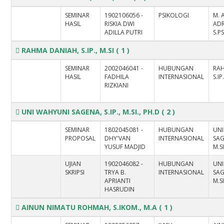
SEMINAR
1902106056 -
PSIKOLOGI
M. 
HASIL
RISKIA DWI
ADR
ADILLA PUTRI
S.PS
RAHMA DANIAH, S.IP., M.SI
( 1 )
SEMINAR
2002046041 -
HUBUNGAN
RA
HASIL
FADHILA
INTERNASIONAL
S.IP
RIZKIANI
UNI WAHYUNI SAGENA, S.IP., M.SI., PH.D
( 2 )
SEMINAR
1802045081 -
HUBUNGAN
UN
PROPOSAL
DHY'VAN
INTERNASIONAL
SAG
YUSUF MADJID
M.SI
UJIAN
1902046082 -
HUBUNGAN
UN
SKRIPSI
TRYA B.
INTERNASIONAL
SAG
APRIANTI
M.SI
HASRUDIN
AINUN NIMATU ROHMAH, S.IKOM., M.A
( 1 )