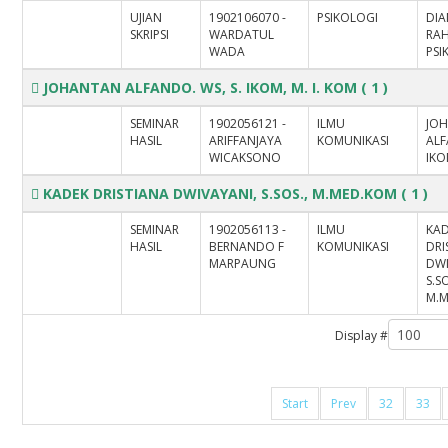
UJIAN
1902106070 -
PSIKOLOGI
DIA
SKRIPSI
WARDATUL
RAH
WADA
PS
JOHANTAN ALFANDO. WS, S. IKOM, M. I. KOM
( 1 )
SEMINAR
1902056121 -
ILMU
JO
HASIL
ARIFFANJAYA
KOMUNIKASI
ALF
WICAKSONO
IKO
KADEK DRISTIANA DWIVAYANI, S.SOS., M.MED.KOM
( 1 )
SEMINAR
1902056113 -
ILMU
KA
HASIL
BERNANDO F
KOMUNIKASI
DRI
MARPAUNG
DWI
S.SO
M.
Display #
Start
Prev
32
33