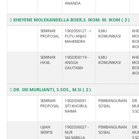
ANANDA
KHEYENE MOLEKANDELLA BOER,S. IKOM. M. IKOM
( 2 )
SEMINAR
1902056127 - I
ILMU
KHE
PROPOSAL
PUTU ANJAS
KOMUNIKASI
MO
MAHENDRA
BOE
IK
SEMINAR
1902056119 -
ILMU
KHE
HASIL
ANGGA
KOMUNIKASI
MO
GAUTAMA
BOE
IK
DR. SRI MURLIANTI, S.SOS., M.SI
( 2 )
SEMINAR
1902036031 -
PEMBANGUNAN
DR.
PROPOSAL
SITI KHOIRUL
SOSIAL
MUR
NAIMA
S.SO
UJIAN
1902036027 -
PEMBANGUNAN
DR.
SKRIPSI
NUR
SOSIAL
MUR
SALSABILLA
S.SO