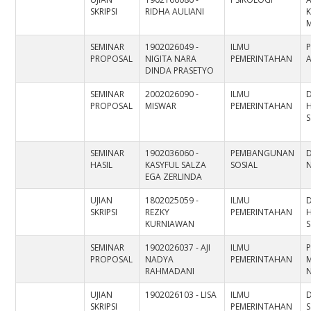
SKRIPSI
RIDHA AULIANI
K
SEMINAR
1902026049 -
ILMU
P
PROPOSAL
NIGITA NARA
PEMERINTAHAN
A
DINDA PRASETYO
SEMINAR
2002026090 -
ILMU
PROPOSAL
MISWAR
PEMERINTAHAN
H
S
SEMINAR
1902036060 -
PEMBANGUNAN
HASIL
KASYFUL SALZA
SOSIAL
EGA ZERLINDA
UJIAN
1802025059 -
ILMU
SKRIPSI
REZKY
PEMERINTAHAN
H
KURNIAWAN
S
SEMINAR
1902026037 - AJI
ILMU
P
PROPOSAL
NADYA
PEMERINTAHAN
RAHMADANI
N
UJIAN
1902026103 - LISA
ILMU
SKRIPSI
PEMERINTAHAN
S