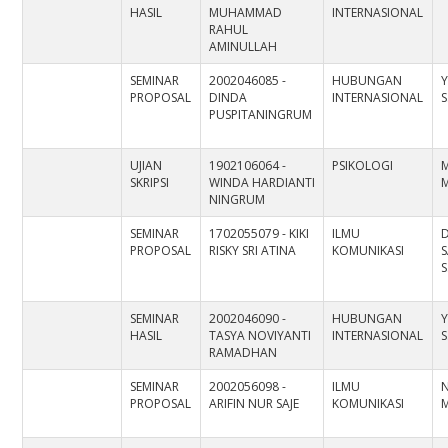
HASIL
MUHAMMAD
INTERNASIONAL
RAHUL
AMINULLAH
SEMINAR
2002046085 -
HUBUNGAN
Y
PROPOSAL
DINDA
INTERNASIONAL
S
PUSPITANINGRUM
UJIAN
1902106064 -
PSIKOLOGI
M
SKRIPSI
WINDA HARDIANTI
M
NINGRUM
SEMINAR
1702055079 - KIKI
ILMU
D
PROPOSAL
RISKY SRI ATINA
KOMUNIKASI
S
S
SEMINAR
2002046090 -
HUBUNGAN
Y
HASIL
TASYA NOVIYANTI
INTERNASIONAL
S
RAMADHAN
SEMINAR
2002056098 -
ILMU
N
PROPOSAL
ARIFIN NUR SAJE
KOMUNIKASI