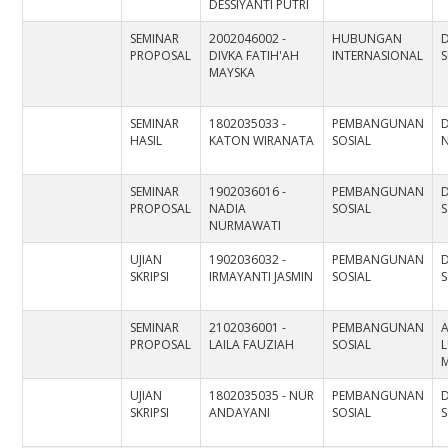
DESSIYANTI PUTRI
SEMINAR
2002046002 -
HUBUNGAN
PROPOSAL
DIVKA FATIH'AH
INTERNASIONAL
S
MAYSKA
SEMINAR
1802035033 -
PEMBANGUNAN
HASIL
KATON WIRANATA
SOSIAL
N
SEMINAR
1902036016 -
PEMBANGUNAN
D
PROPOSAL
NADIA
SOSIAL
S
NURMAWATI
UJIAN
1902036032 -
PEMBANGUNAN
D
SKRIPSI
IRMAYANTI JASMIN
SOSIAL
S
SEMINAR
2102036001 -
PEMBANGUNAN
A
PROPOSAL
LAILA FAUZIAH
SOSIAL
L
UJIAN
1802035035 - NUR
PEMBANGUNAN
D
SKRIPSI
ANDAYANI
SOSIAL
S