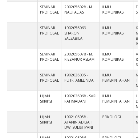
SEMINAR
2002056028 - M.
ILMU
D
PROPOSAL
NAUFAL AS
KOMUNIKASI
S
SEMINAR
1902056069 -
ILMU
PROPOSAL
SHARON
KOMUNIKASI
SALSABILA
B
SEMINAR
2002056078 - M.
ILMU
PROPOSAL
RIEZANUR ASLAMI
KOMUNIKASI
S
SEMINAR
1902026035 -
ILMU
PROPOSAL
PUTRI AMELINDA
PEMERINTAHAN
T
M
UJIAN
1902026068 - SARI
ILMU
H
SKRIPSI
RAHMADANI
PEMERINTAHAN
D
M
UJIAN
1902106058 -
PSIKOLOGI
A
SKRIPSI
AFANIN ADIBAH
M
DWI SULISTIYANI
UJIAN
1902106086 -
PSIKOLOGI