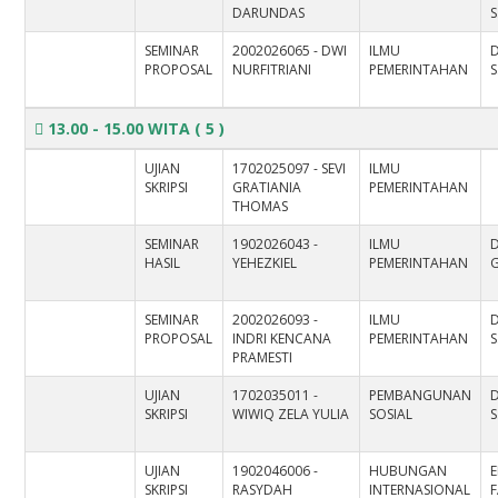
DARUNDAS
S
SEMINAR
2002026065 - DWI
ILMU
PROPOSAL
NURFITRIANI
PEMERINTAHAN
S
13.00 - 15.00 WITA
( 5 )
UJIAN
1702025097 - SEVI
ILMU
SKRIPSI
GRATIANIA
PEMERINTAHAN
THOMAS
SEMINAR
1902026043 -
ILMU
D
HASIL
YEHEZKIEL
PEMERINTAHAN
SEMINAR
2002026093 -
ILMU
D
PROPOSAL
INDRI KENCANA
PEMERINTAHAN
S
PRAMESTI
UJIAN
1702035011 -
PEMBANGUNAN
D
SKRIPSI
WIWIQ ZELA YULIA
SOSIAL
S
UJIAN
1902046006 -
HUBUNGAN
SKRIPSI
RASYDAH
INTERNASIONAL