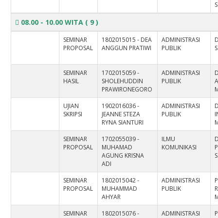
S
08.00 - 10.00 WITA
( 9 )
SEMINAR
1802015015 - DEA
ADMINISTRASI
D
PROPOSAL
ANGGUN PRATIWI
PUBLIK
S
SEMINAR
1702015059 -
ADMINISTRASI
D
HASIL
SHOLEHUDDIN
PUBLIK
A
PRAWIRONEGORO
M
UJIAN
1902016036 -
ADMINISTRASI
D
SKRIPSI
JEANNE STEZA
PUBLIK
I
RYNA SIANTURI
SEMINAR
1702055039 -
ILMU
D
PROPOSAL
MUHAMAD
KOMUNIKASI
AGUNG KRISNA
S
ADI
SEMINAR
1802015042 -
ADMINISTRASI
P
PROPOSAL
MUHAMMAD
PUBLIK
AHYAR
M
SEMINAR
1802015076 -
ADMINISTRASI
P