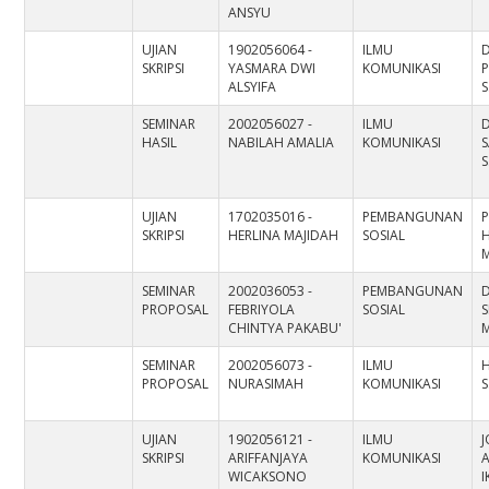
ANSYU
UJIAN
1902056064 -
ILMU
D
SKRIPSI
YASMARA DWI
KOMUNIKASI
ALSYIFA
S
SEMINAR
2002056027 -
ILMU
D
HASIL
NABILAH AMALIA
KOMUNIKASI
S
S
UJIAN
1702035016 -
PEMBANGUNAN
P
SKRIPSI
HERLINA MAJIDAH
SOSIAL
M
SEMINAR
2002036053 -
PEMBANGUNAN
D
PROPOSAL
FEBRIYOLA
SOSIAL
CHINTYA PAKABU'
M
SEMINAR
2002056073 -
ILMU
H
PROPOSAL
NURASIMAH
KOMUNIKASI
S
UJIAN
1902056121 -
ILMU
SKRIPSI
ARIFFANJAYA
KOMUNIKASI
A
WICAKSONO
I