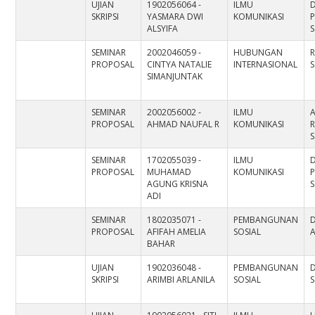
UJIAN
1902056064 -
ILMU
D
SKRIPSI
YASMARA DWI
KOMUNIKASI
ALSYIFA
S
SEMINAR
2002046059 -
HUBUNGAN
PROPOSAL
CINTYA NATALIE
INTERNASIONAL
S
SIMANJUNTAK
SEMINAR
2002056002 -
ILMU
PROPOSAL
AHMAD NAUFAL R
KOMUNIKASI
S
SEMINAR
1702055039 -
ILMU
D
PROPOSAL
MUHAMAD
KOMUNIKASI
AGUNG KRISNA
S
ADI
SEMINAR
1802035071 -
PEMBANGUNAN
PROPOSAL
AFIFAH AMELIA
SOSIAL
A
BAHAR
UJIAN
1902036048 -
PEMBANGUNAN
D
SKRIPSI
ARIMBI ARLANILA
SOSIAL
S