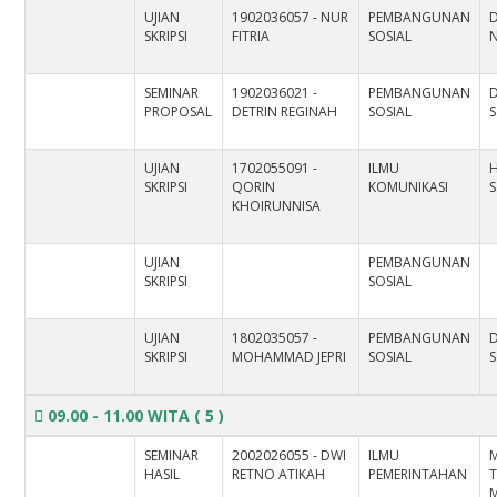
UJIAN
1902036057 - NUR
PEMBANGUNAN
SKRIPSI
FITRIA
SOSIAL
N
SEMINAR
1902036021 -
PEMBANGUNAN
D
PROPOSAL
DETRIN REGINAH
SOSIAL
S
UJIAN
1702055091 -
ILMU
H
SKRIPSI
QORIN
KOMUNIKASI
S
KHOIRUNNISA
UJIAN
PEMBANGUNAN
SKRIPSI
SOSIAL
UJIAN
1802035057 -
PEMBANGUNAN
D
SKRIPSI
MOHAMMAD JEPRI
SOSIAL
S
09.00 - 11.00 WITA
( 5 )
SEMINAR
2002026055 - DWI
ILMU
HASIL
RETNO ATIKAH
PEMERINTAHAN
T
M