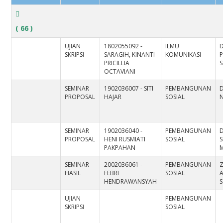
( 66 )
UJIAN
1802055092 -
ILMU
D
SKRIPSI
SARAGIH, KINANTI
KOMUNIKASI
PRICILLIA
S
OCTAVIANI
SEMINAR
1902036007 - SITI
PEMBANGUNAN
PROPOSAL
HAJAR
SOSIAL
N
SEMINAR
1902036040 -
PEMBANGUNAN
D
PROPOSAL
HENI RUSMIATI
SOSIAL
PAKPAHAN
M
SEMINAR
2002036061 -
PEMBANGUNAN
Z
HASIL
FEBRI
SOSIAL
HENDRAWANSYAH
S
UJIAN
PEMBANGUNAN
SKRIPSI
SOSIAL