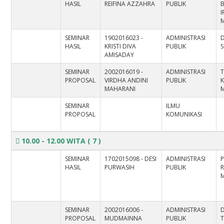
HASIL
REIFINA AZZAHRA
PUBLIK
I
M
SEMINAR
1902016023 -
ADMINISTRASI
HASIL
KRISTI DIVA
PUBLIK
S
AMISADAY
SEMINAR
2002016019 -
ADMINISTRASI
T
PROPOSAL
VIRDHA ANDINI
PUBLIK
K
MAHARANI
M
SEMINAR
ILMU
PROPOSAL
KOMUNIKASI
10.00 - 12.00 WITA
( 7 )
SEMINAR
1702015098 - DESI
ADMINISTRASI
P
HASIL
PURWASIH
PUBLIK
M
SEMINAR
2002016006 -
ADMINISTRASI
PROPOSAL
MUDMAINNA
PUBLIK