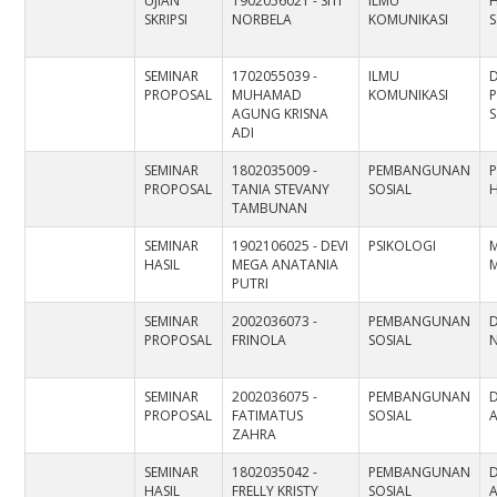
UJIAN
1902056021 - SITI
ILMU
H
SKRIPSI
NORBELA
KOMUNIKASI
S
SEMINAR
1702055039 -
ILMU
D
PROPOSAL
MUHAMAD
KOMUNIKASI
AGUNG KRISNA
S
ADI
SEMINAR
1802035009 -
PEMBANGUNAN
P
PROPOSAL
TANIA STEVANY
SOSIAL
TAMBUNAN
SEMINAR
1902106025 - DEVI
PSIKOLOGI
M
HASIL
MEGA ANATANIA
M
PUTRI
SEMINAR
2002036073 -
PEMBANGUNAN
PROPOSAL
FRINOLA
SOSIAL
SEMINAR
2002036075 -
PEMBANGUNAN
PROPOSAL
FATIMATUS
SOSIAL
A
ZAHRA
SEMINAR
1802035042 -
PEMBANGUNAN
HASIL
FRELLY KRISTY
SOSIAL
A