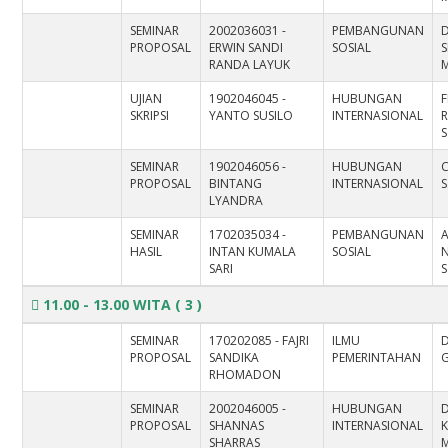
SEMINAR
2002036031 -
PEMBANGUNAN
D
PROPOSAL
ERWIN SANDI
SOSIAL
RANDA LAYUK
M
UJIAN
1902046045 -
HUBUNGAN
SKRIPSI
YANTO SUSILO
INTERNASIONAL
S
SEMINAR
1902046056 -
HUBUNGAN
PROPOSAL
BINTANG
INTERNASIONAL
S
LYANDRA
SEMINAR
1702035034 -
PEMBANGUNAN
HASIL
INTAN KUMALA
SOSIAL
SARI
S
11.00 - 13.00 WITA
( 3 )
SEMINAR
170202085 - FAJRI
ILMU
D
PROPOSAL
SANDIKA
PEMERINTAHAN
RHOMADON
SEMINAR
2002046005 -
HUBUNGAN
PROPOSAL
SHANNAS
INTERNASIONAL
SHARRAS