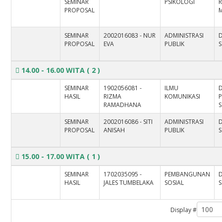
SEMINAR
PSIKOLOGI
R
PROPOSAL
M
SEMINAR
2002016083 - NUR
ADMINISTRASI
D
PROPOSAL
EVA
PUBLIK
S
14.00 - 16.00 WITA
( 2 )
SEMINAR
1902056081 -
ILMU
D
HASIL
RIZMA
KOMUNIKASI
RAMADHANA
S
SEMINAR
2002016086 - SITI
ADMINISTRASI
PROPOSAL
ANISAH
PUBLIK
S
15.00 - 17.00 WITA
( 1 )
SEMINAR
1702035095 -
PEMBANGUNAN
D
HASIL
JALES TUMBELAKA
SOSIAL
S
Display #