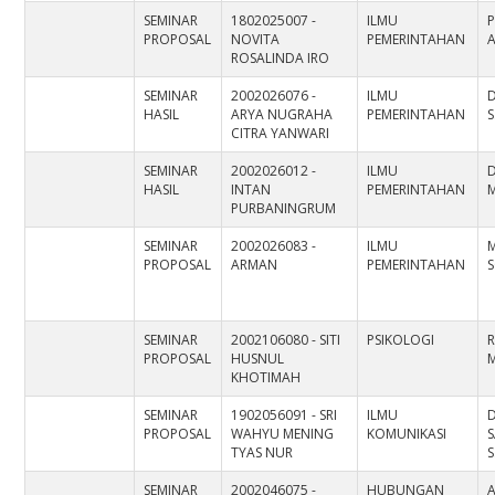
SEMINAR
1802025007 -
ILMU
P
PROPOSAL
NOVITA
PEMERINTAHAN
A
ROSALINDA IRO
SEMINAR
2002026076 -
ILMU
HASIL
ARYA NUGRAHA
PEMERINTAHAN
S
CITRA YANWARI
SEMINAR
2002026012 -
ILMU
D
HASIL
INTAN
PEMERINTAHAN
M
PURBANINGRUM
SEMINAR
2002026083 -
ILMU
PROPOSAL
ARMAN
PEMERINTAHAN
S
SEMINAR
2002106080 - SITI
PSIKOLOGI
R
PROPOSAL
HUSNUL
M
KHOTIMAH
SEMINAR
1902056091 - SRI
ILMU
D
PROPOSAL
WAHYU MENING
KOMUNIKASI
S
TYAS NUR
S
SEMINAR
2002046075 -
HUBUNGAN
A