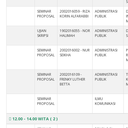
S
SEMINAR
2002016059 - RIZA
ADMINISTRASI
D
PROPOSAL
KORIN ALFARABBI
PUBLIK
I
UJIAN
1902016055 - NOR
ADMINISTRASI
D
SKRIPSI
HALIMAH
PUBLIK
S
SEMINAR
2002016002 - NUR
ADMINISTRASI
P
PROPOSAL
SEIKHA
PUBLIK
M
SEMINAR
2002016109 -
ADMINISTRASI
T
PROPOSAL
FRENKY LUTHER
PUBLIK
K
BETTA
M
SEMINAR
ILMU
PROPOSAL
KOMUNIKASI
12.00 - 14.00 WITA
( 2 )