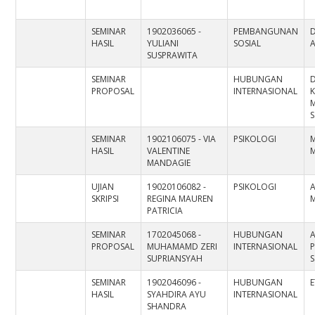
SEMINAR
1902036065 -
PEMBANGUNAN
HASIL
YULIANI
SOSIAL
A
SUSPRAWITA
SEMINAR
HUBUNGAN
PROPOSAL
INTERNASIONAL
S
SEMINAR
1902106075 - VIA
PSIKOLOGI
M
HASIL
VALENTINE
M
MANDAGIE
UJIAN
19020106082 -
PSIKOLOGI
A
SKRIPSI
REGINA MAUREN
M
PATRICIA
SEMINAR
1702045068 -
HUBUNGAN
PROPOSAL
MUHAMAMD ZERI
INTERNASIONAL
SUPRIANSYAH
S
SEMINAR
1902046096 -
HUBUNGAN
HASIL
SYAHDIRA AYU
INTERNASIONAL
SHANDRA