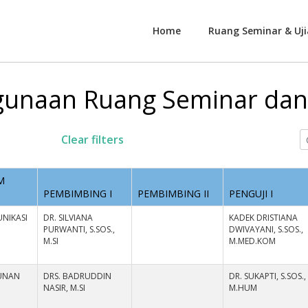
Home
Ruang Seminar & Uji
unaan Ruang Seminar dan 
Clear filters
M
PEMBIMBING I
PEMBIMBING II
PENGUJI I
NIKASI
DR. SILVIANA
KADEK DRISTIANA
PURWANTI, S.SOS.,
DWIVAYANI, S.SOS.,
M.SI
M.MED.KOM
UNAN
DRS. BADRUDDIN
DR. SUKAPTI, S.SOS.,
NASIR, M.SI
M.HUM