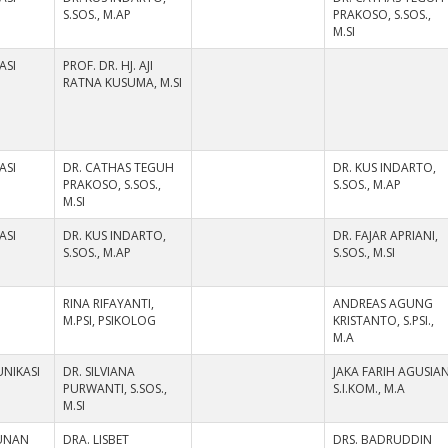
S.SOS., M.AP
PRAKOSO, S.SOS.,
M.SI
ASI
PROF. DR. HJ. AJI
RATNA KUSUMA, M.SI
ASI
DR. CATHAS TEGUH
DR. KUS INDARTO,
PRAKOSO, S.SOS.,
S.SOS., M.AP
M.SI
ASI
DR. KUS INDARTO,
DR. FAJAR APRIANI,
S.SOS., M.AP
S.SOS., M.SI
RINA RIFAYANTI,
ANDREAS AGUNG
M.PSI, PSIKOLOG
KRISTANTO, S.PSI.,
M.A
NIKASI
DR. SILVIANA
JAKA FARIH AGUSIAN
PURWANTI, S.SOS.,
S.I.KOM., M.A
M.SI
UNAN
DRA. LISBET
DRS. BADRUDDIN