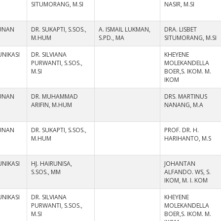
SITUMORANG, M.SI
NASIR, M.SI
UNAN
DR. SUKAPTI, S.SOS.,
A. ISMAIL LUKMAN,
DRA. LISBET
M.HUM
S.PD., MA
SITUMORANG, M.SI
NIKASI
DR. SILVIANA
KHEYENE
PURWANTI, S.SOS.,
MOLEKANDELLA
M.SI
BOER,S. IKOM. M.
IKOM
UNAN
DR. MUHAMMAD
DRS. MARTINUS
ARIFIN, M.HUM
NANANG, M.A
UNAN
DR. SUKAPTI, S.SOS.,
PROF. DR. H.
M.HUM
HARIHANTO, M.S
NIKASI
HJ. HAIRUNISA,
JOHANTAN
S.SOS., MM
ALFANDO. WS, S.
IKOM, M. I. KOM
NIKASI
DR. SILVIANA
KHEYENE
PURWANTI, S.SOS.,
MOLEKANDELLA
M.SI
BOER,S. IKOM. M.