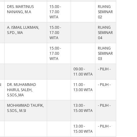
DRS. MARTINUS
15.00 -
RUANG
NANANG, M.A
17.00
SEMINAR
WITA
02
A. ISMAIL LUKMAN,
15.00 -
RUANG
S.PD., MA
17.00
SEMINAR
WITA
04
15.00 -
RUANG
17.00
SEMINAR
WITA
03
09.00 -
- PILIH -
11.00 WITA
I
DR. MUHAMMAD
11.00 -
- PILIH -
HAIRUL SALEH,
13.00 WITA
S.SOS.,MA
MOHAMMAD TAUFIK,
13.00 -
- PILIH -
S.SOS., M.SI
15.00 WITA
13.00 -
- PILIH -
15.00 WITA