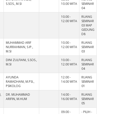
S.SOS., M.SI
10.00 WITA
SEMINAR
04
10.00 -
RUANG
12.00 WITA
SEMINAR
03 MAP
GEDUNG
D8
MUHAMMAD ARIF
10.00 -
RUANG
NURRAHMAN, S.IP.,
12.00 WITA
SEMINAR
M.SI
03
DINI ZULFIANI, S.SOS.,
10.00 -
RUANG
M.SI
12.00 WITA
SEMINAR
04
AYUNDA
12.00 -
RUANG
RAMADHANI, M.PSI.,
14.00 WITA
SEMINAR
PSIKOLOG
01
,
DR. MUHAMMAD
14.00 -
RUANG
ARIFIN, M.HUM
16.00 WITA
SEMINAR
05
09.00 -
- PILIH -