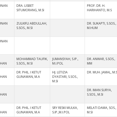
UNAN
DRA. LISBET
PROF. DR. H.
SITUMORANG, M.SI
HARIHANTO, M.S
UNAN
ZULKIFLI ABDULLAH,
DR. SUKAPTI, S.SOS.,
S.SOS., M.SI
M.HUM
UNAN
MOHAMMAD TAUFIK,
JUMANSYAH, S.IP.,
DR. ANWAR, S.SOS.,
AHAN
S.SOS., M.SI
M.I.POL
MM
DR. PHIL. I KETUT
HJ. LETIZIA
DR. MUH. JAMAL, M.S
AHAN
GUNAWAN, M.A
DYASTARI, S.SOS.,
M.SI
DR. IMAN SURYA,
AHAN
S.SOS., M.SI
DR. PHIL. I KETUT
SRY RESKI MULKA,
MELATI DAMA, SOS.,
AHAN
GUNAWAN, M.A
S.IP.,M.I.POL
M.SI