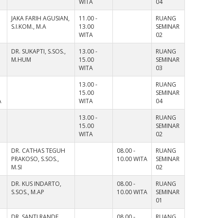
WITA
04
JAKA FARIH AGUSIAN,
11.00 -
RUANG
S.I.KOM., M.A
13.00
SEMINAR
WITA
02
DR. SUKAPTI, S.SOS.,
13.00 -
RUANG
M.HUM
15.00
SEMINAR
WITA
03
13.00 -
RUANG
15.00
SEMINAR
A
WITA
04
13.00 -
RUANG
15.00
SEMINAR
WITA
02
DR. CATHAS TEGUH
08.00 -
RUANG
PRAKOSO, S.SOS.,
10.00 WITA
SEMINAR
M.SI
02
DR. KUS INDARTO,
08.00 -
RUANG
S.SOS., M.AP
10.00 WITA
SEMINAR
01
DR. SANTI RANDE,
08.00 -
RUANG