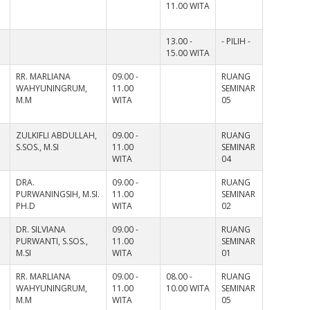
11.00 WITA
13.00 -
- PILIH -
15.00 WITA
RR. MARLIANA
09.00 -
RUANG
WAHYUNINGRUM,
11.00
SEMINAR
M.M
WITA
05
ZULKIFLI ABDULLAH,
09.00 -
RUANG
S.SOS., M.SI
11.00
SEMINAR
WITA
04
DRA.
09.00 -
RUANG
PURWANINGSIH, M.SI.
11.00
SEMINAR
PH.D
WITA
02
DR. SILVIANA
09.00 -
RUANG
PURWANTI, S.SOS.,
11.00
SEMINAR
M.SI
WITA
01
RR. MARLIANA
09.00 -
08.00 -
RUANG
WAHYUNINGRUM,
11.00
10.00 WITA
SEMINAR
M.M
WITA
05