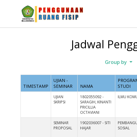
Jadwal Pengg
Group by
UJIAN -
PROGRA
TIMESTAMP
SEMINAR
NAMA
STUDI
UJIAN
1802055092 -
ILMU KOMU
SKRIPSI
SARAGIH, KINANTI
PRICILLIA
OCTAVIANI
SEMINAR
1902036007 - SITI
PEMBANG
PROPOSAL
HAJAR
SOSIAL