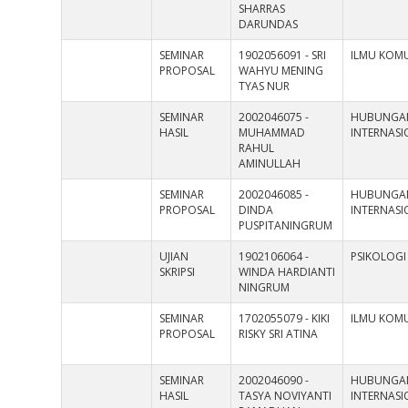
SHARRAS
DARUNDAS
SEMINAR
1902056091 - SRI
ILMU KOMU
PROPOSAL
WAHYU MENING
TYAS NUR
SEMINAR
2002046075 -
HUBUNGA
HASIL
MUHAMMAD
INTERNAS
RAHUL
AMINULLAH
SEMINAR
2002046085 -
HUBUNGA
PROPOSAL
DINDA
INTERNAS
PUSPITANINGRUM
UJIAN
1902106064 -
PSIKOLOGI
SKRIPSI
WINDA HARDIANTI
NINGRUM
SEMINAR
1702055079 - KIKI
ILMU KOMU
PROPOSAL
RISKY SRI ATINA
SEMINAR
2002046090 -
HUBUNGA
HASIL
TASYA NOVIYANTI
INTERNAS