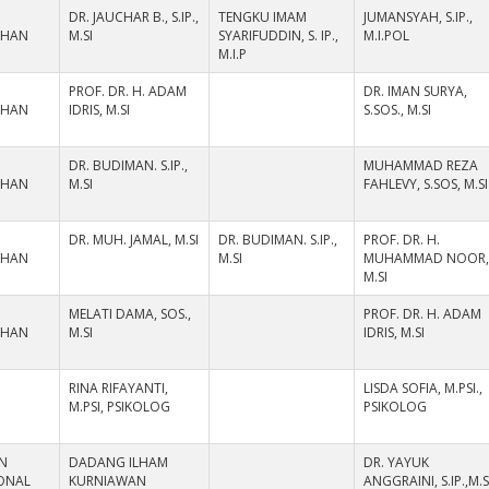
DR. JAUCHAR B., S.IP.,
TENGKU IMAM
JUMANSYAH, S.IP.,
AHAN
M.SI
SYARIFUDDIN, S. IP.,
M.I.POL
M.I.P
PROF. DR. H. ADAM
DR. IMAN SURYA,
AHAN
IDRIS, M.SI
S.SOS., M.SI
DR. BUDIMAN. S.IP.,
MUHAMMAD REZA
AHAN
M.SI
FAHLEVY, S.SOS, M.SI
DR. MUH. JAMAL, M.SI
DR. BUDIMAN. S.IP.,
PROF. DR. H.
AHAN
M.SI
MUHAMMAD NOOR
M.SI
MELATI DAMA, SOS.,
PROF. DR. H. ADAM
AHAN
M.SI
IDRIS, M.SI
RINA RIFAYANTI,
LISDA SOFIA, M.PSI.,
M.PSI, PSIKOLOG
PSIKOLOG
N
DADANG ILHAM
DR. YAYUK
IONAL
KURNIAWAN
ANGGRAINI, S.IP.,M.S