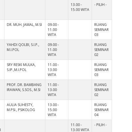
13.00 -
- PILIH -
15.00 WITA
DR. MUH. JAMAL, M.SI
09.00 -
RUANG
11.00
SEMINAR
WITA
03
YAHDI QOLBI, S.I.P.,
09.00 -
RUANG
M.I.POL
11.00
SEMINAR
WITA
02
SRY RESKI MULKA,
11.00 -
RUANG
,
S.IP.,M.I.POL
13.00
SEMINAR
WITA
03
PROF. DR. BAMBANG
11.00 -
RUANG
IRAWAN, S.SOS., M.SI
13.00
SEMINAR
WITA
02
AULIA SUHESTY,
13.00 -
RUANG
M.PSI., PSIKOLOG
15.00
SEMINAR
WITA
04
11.00 -
- PILIH -
I
13.00 WITA