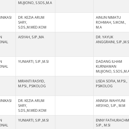
MUJIONO, S.SOS.,M.A
NIKASI
DR. KEZIA ARUM
AINUN NIMATU
SARY,
ROHMAH, S.IKOM.,
S.DS.,M.MED.KOM
M.A
N
AISYAH, S.IP.,MA
DR. YAYUK
IONAL
ANGGRAINI, S.IP.,M.S
N
YUNIARTI, S.IP.,M.SI
DADANG ILHAM
IONAL
KURNIAWAN
MUJIONO, S.SOS.,M.
MIRANTI RASYID,
LISDA SOFIA, M.PSI.,
M.PSI., PSIKOLOG
PSIKOLOG
NIKASI
DR. KEZIA ARUM
ANNISA WAHYUNI
SARY,
ARSYAD, S.IP., M.M
S.DS.,M.MED.KOM
N
YUNIARTI, S.IP.,M.SI
ENNY FATHURACHMI
IONAL
S.IP., M.SI