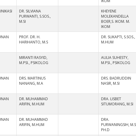
IKOM
NIKASI
DR. SILVIANA
KHEYENE
PURWANTI, S.SOS.,
MOLEKANDELLA
M.SI
BOER,S. IKOM. M.
IKOM
UNAN
PROF. DR. H.
DR. SUKAPTI, S.SOS.,
HARIHANTO, M.S
M.HUM
MIRANTI RASYID,
AULIA SUHESTY,
M.PSI., PSIKOLOG
M.PSI., PSIKOLOG
UNAN
DRS. MARTINUS
DRS. BADRUDDIN
NANANG, M.A
NASIR, M.SI
UNAN
DR. MUHAMMAD
DRA. LISBET
ARIFIN, M.HUM
SITUMORANG, M.SI
UNAN
DR. MUHAMMAD
DRA.
ARIFIN, M.HUM
PURWANINGSIH, M.SI
PH.D