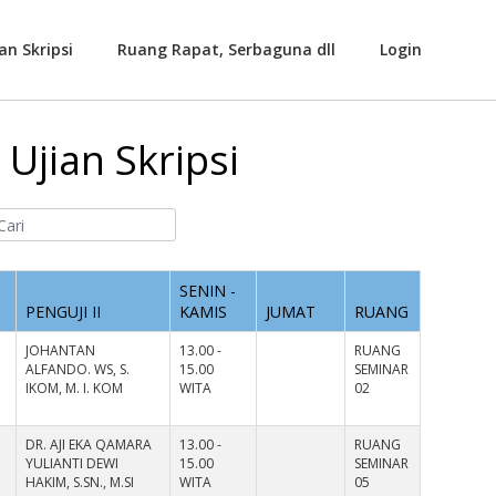
an Skripsi
Ruang Rapat, Serbaguna dll
Login
Ujian Skripsi
SENIN -
PENGUJI II
KAMIS
JUMAT
RUANG
JOHANTAN
13.00 -
RUANG
ALFANDO. WS, S.
15.00
SEMINAR
IKOM, M. I. KOM
WITA
02
DR. AJI EKA QAMARA
13.00 -
RUANG
YULIANTI DEWI
15.00
SEMINAR
HAKIM, S.SN., M.SI
WITA
05