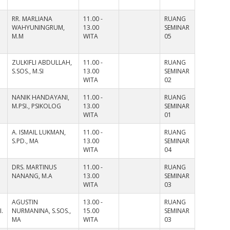
RR. MARLIANA
11.00 -
RUANG
WAHYUNINGRUM,
13.00
SEMINAR
M.M
WITA
05
ZULKIFLI ABDULLAH,
11.00 -
RUANG
S.SOS., M.SI
13.00
SEMINAR
WITA
02
NANIK HANDAYANI,
11.00 -
RUANG
M.PSI., PSIKOLOG
13.00
SEMINAR
WITA
01
A. ISMAIL LUKMAN,
11.00 -
RUANG
S.PD., MA
13.00
SEMINAR
WITA
04
DRS. MARTINUS
11.00 -
RUANG
NANANG, M.A
13.00
SEMINAR
WITA
03
AGUSTIN
13.00 -
RUANG
.
NURMANINA, S.SOS.,
15.00
SEMINAR
MA
WITA
03