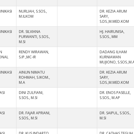
NIKASI
NURLIAH, S.SOS.,
DR. KEZIA ARUM
M.ILKOM
SARY,
S.DS.,M.MED.KOM
NIKASI
DR. SILVIANA
HJ. HAIRUNISA,
PURWANTI, S.SOS.,
S.SOS., MM
M.SI
N
RENDY WIRAWAN,
DADANG ILHAM
IONAL
S.IP.,MC-IR
KURNIAWAN
MUJIONO, S.SOS.,M.
NIKASI
AINUN NIMATU
DR. KEZIA ARUM
ROHMAH, S.IKOM.,
SARY,
M.A
S.DS.,M.MED.KOM
ASI
DINI ZULFIANI,
DR. ENOS PASELLE,
S.SOS., M.SI
S.SOS., M.AP
ASI
DR. FAJAR APRIANI,
DR. SAIPUL, S.SOS.,
S.SOS., M.SI
M.SI
ASI
DR. KUS INDARTO,
DR. CATHAS TEGUH