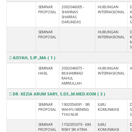
SEMINAR
2002046005 -
HUBUNGAN
PROPOSAL
SHANNAS
INTERNASIONAL
SHARRAS
DARUNDAS
S
SEMINAR
HUBUNGAN
PROPOSAL
INTERNASIONAL
S
AISYAH, S.IP.,MA
( 1 )
SEMINAR
2002046075 -
HUBUNGAN
A
HASIL
MUHAMMAD
INTERNASIONAL
RAHUL
AMINULLAH
DR. KEZIA ARUM SARY, S.DS.,M.MED.KOM
( 3 )
SEMINAR
1902056091 - SRI
ILMU
D
PROPOSAL
WAHYU MENING
KOMUNIKASI
S
TYAS NUR
S
SEMINAR
1702055079 - KIKI
ILMU
D
PROPOSAL
RISKY SRI ATINA
KOMUNIKASI
S