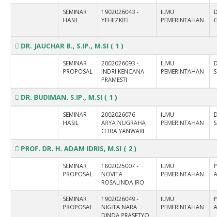
SEMINAR
1902026043 -
ILMU
D
HASIL
YEHEZKIEL
PEMERINTAHAN
DR. JAUCHAR B., S.IP., M.SI
( 1 )
SEMINAR
2002026093 -
ILMU
D
PROPOSAL
INDRI KENCANA
PEMERINTAHAN
S
PRAMESTI
DR. BUDIMAN. S.IP., M.SI
( 1 )
SEMINAR
2002026076 -
ILMU
HASIL
ARYA NUGRAHA
PEMERINTAHAN
S
CITRA YANWARI
PROF. DR. H. ADAM IDRIS, M.SI
( 2 )
SEMINAR
1802025007 -
ILMU
P
PROPOSAL
NOVITA
PEMERINTAHAN
A
ROSALINDA IRO
SEMINAR
1902026049 -
ILMU
P
PROPOSAL
NIGITA NARA
PEMERINTAHAN
A
DINDA PRASETYO