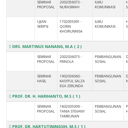
SEMINAR
2002056073 -
ILMU
H
PROPOSAL
NURASIMAH
KOMUNIKASI
S
UJIAN
1702055091 -
ILMU
H
SKRIPSI
QORIN
KOMUNIKASI
S
KHOIRUNNISA
DRS. MARTINUS NANANG, M.A
( 2 )
SEMINAR
2002036073 -
PEMBANGUNAN
PROPOSAL
FRINOLA
SOSIAL
SEMINAR
1902036060 -
PEMBANGUNAN
HASIL
KASYFUL SALZA
SOSIAL
EGA ZERLINDA
PROF. DR. H. HARIHANTO, M.S
( 1 )
SEMINAR
1802035009 -
PEMBANGUNAN
P
PROPOSAL
TANIA STEVANY
SOSIAL
TAMBUNAN
PROF. DR. HARTUTININGSIH, M.S
( 1 )