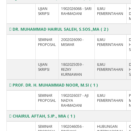
UJIAN
1902026068 - SARI
ILMU
H
SKRIPSI
RAHMADANI
PEMERINTAHAN
D
M
DR. MUHAMMAD HAIRUL SALEH, S.SOS.,MA
( 2 )
SEMINAR
2002026090 -
ILMU
PROPOSAL
MISWAR
PEMERINTAHAN
H
S
UJIAN
1802025059 -
ILMU
SKRIPSI
REZKY
PEMERINTAHAN
H
KURNIAWAN
S
PROF. DR. H. MUHAMMAD NOOR, M.SI
( 1 )
SEMINAR
1902026037 - AJI
ILMU
P
PROPOSAL
NADYA
PEMERINTAHAN
RAHMADANI
N
CHAIRUL AFTAH, S.IP., MIA
( 1 )
SEMINAR
1902046056 -
HUBUNGAN