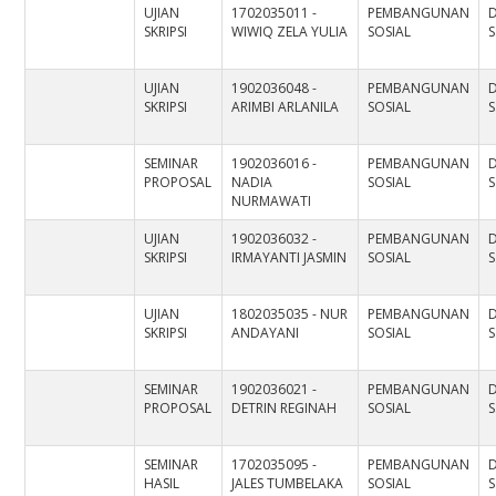
UJIAN
1702035011 -
PEMBANGUNAN
D
SKRIPSI
WIWIQ ZELA YULIA
SOSIAL
S
UJIAN
1902036048 -
PEMBANGUNAN
D
SKRIPSI
ARIMBI ARLANILA
SOSIAL
S
SEMINAR
1902036016 -
PEMBANGUNAN
D
PROPOSAL
NADIA
SOSIAL
S
NURMAWATI
UJIAN
1902036032 -
PEMBANGUNAN
D
SKRIPSI
IRMAYANTI JASMIN
SOSIAL
S
UJIAN
1802035035 - NUR
PEMBANGUNAN
D
SKRIPSI
ANDAYANI
SOSIAL
S
SEMINAR
1902036021 -
PEMBANGUNAN
D
PROPOSAL
DETRIN REGINAH
SOSIAL
S
SEMINAR
1702035095 -
PEMBANGUNAN
D
HASIL
JALES TUMBELAKA
SOSIAL
S