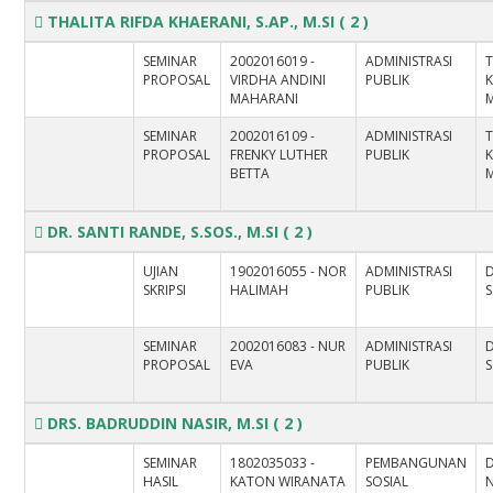
THALITA RIFDA KHAERANI, S.AP., M.SI
( 2 )
SEMINAR
2002016019 -
ADMINISTRASI
T
PROPOSAL
VIRDHA ANDINI
PUBLIK
K
MAHARANI
M
SEMINAR
2002016109 -
ADMINISTRASI
T
PROPOSAL
FRENKY LUTHER
PUBLIK
K
BETTA
M
DR. SANTI RANDE, S.SOS., M.SI
( 2 )
UJIAN
1902016055 - NOR
ADMINISTRASI
D
SKRIPSI
HALIMAH
PUBLIK
S
SEMINAR
2002016083 - NUR
ADMINISTRASI
D
PROPOSAL
EVA
PUBLIK
S
DRS. BADRUDDIN NASIR, M.SI
( 2 )
SEMINAR
1802035033 -
PEMBANGUNAN
HASIL
KATON WIRANATA
SOSIAL
N