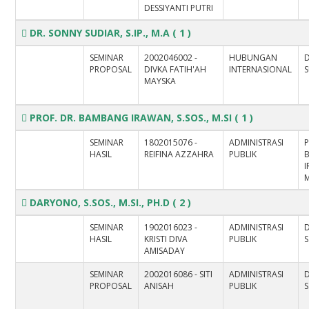
DESSIYANTI PUTRI
DR. SONNY SUDIAR, S.IP., M.A
( 1 )
SEMINAR
2002046002 -
HUBUNGAN
PROPOSAL
DIVKA FATIH'AH
INTERNASIONAL
S
MAYSKA
PROF. DR. BAMBANG IRAWAN, S.SOS., M.SI
( 1 )
SEMINAR
1802015076 -
ADMINISTRASI
P
HASIL
REIFINA AZZAHRA
PUBLIK
I
M
DARYONO, S.SOS., M.SI., PH.D
( 2 )
SEMINAR
1902016023 -
ADMINISTRASI
HASIL
KRISTI DIVA
PUBLIK
S
AMISADAY
SEMINAR
2002016086 - SITI
ADMINISTRASI
PROPOSAL
ANISAH
PUBLIK
S