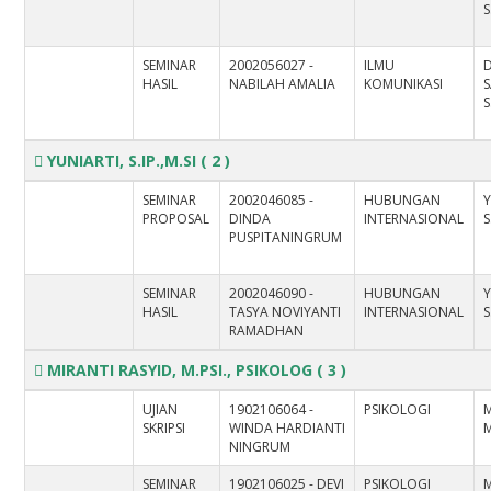
S
SEMINAR
2002056027 -
ILMU
D
HASIL
NABILAH AMALIA
KOMUNIKASI
S
S
YUNIARTI, S.IP.,M.SI
( 2 )
SEMINAR
2002046085 -
HUBUNGAN
Y
PROPOSAL
DINDA
INTERNASIONAL
S
PUSPITANINGRUM
SEMINAR
2002046090 -
HUBUNGAN
Y
HASIL
TASYA NOVIYANTI
INTERNASIONAL
S
RAMADHAN
MIRANTI RASYID, M.PSI., PSIKOLOG
( 3 )
UJIAN
1902106064 -
PSIKOLOGI
M
SKRIPSI
WINDA HARDIANTI
M
NINGRUM
SEMINAR
1902106025 - DEVI
PSIKOLOGI
M