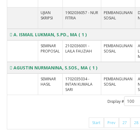
UJIAN
1902036057 - NUR
PEMBANGUNAN
SKRIPSI
FITRIA
SOSIAL
N
A. ISMAIL LUKMAN, S.PD., MA
( 1 )
SEMINAR
2102036001 -
PEMBANGUNAN
A
PROPOSAL
LAILA FAUZIAH
SOSIAL
L
AGUSTIN NURMANINA, S.SOS., MA
( 1 )
SEMINAR
1702035034 -
PEMBANGUNAN
HASIL
INTAN KUMALA
SOSIAL
SARI
S
Display #
Start
Prev
27
28