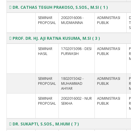
DR. CATHAS TEGUH PRAKOSO, S.SOS., M.SI
( 1 )
SEMINAR
2002016006 -
ADMINISTRASI
PROPOSAL
MUDMAINNA
PUBLIK
S
PROF. DR. HJ. AJI RATNA KUSUMA, M.SI
( 3 )
SEMINAR
1702015098 - DESI
ADMINISTRASI
P
HASIL
PURWASIH
PUBLIK
M
SEMINAR
1802015042 -
ADMINISTRASI
P
PROPOSAL
MUHAMMAD
PUBLIK
AHYAR
M
SEMINAR
2002016002 - NUR
ADMINISTRASI
P
PROPOSAL
SEIKHA
PUBLIK
M
DR. SUKAPTI, S.SOS., M.HUM
( 7 )