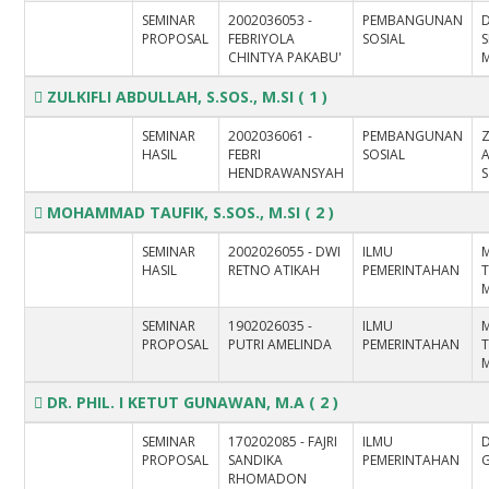
SEMINAR
2002036053 -
PEMBANGUNAN
D
PROPOSAL
FEBRIYOLA
SOSIAL
CHINTYA PAKABU'
M
ZULKIFLI ABDULLAH, S.SOS., M.SI
( 1 )
SEMINAR
2002036061 -
PEMBANGUNAN
Z
HASIL
FEBRI
SOSIAL
HENDRAWANSYAH
S
MOHAMMAD TAUFIK, S.SOS., M.SI
( 2 )
SEMINAR
2002026055 - DWI
ILMU
HASIL
RETNO ATIKAH
PEMERINTAHAN
T
M
SEMINAR
1902026035 -
ILMU
PROPOSAL
PUTRI AMELINDA
PEMERINTAHAN
T
M
DR. PHIL. I KETUT GUNAWAN, M.A
( 2 )
SEMINAR
170202085 - FAJRI
ILMU
D
PROPOSAL
SANDIKA
PEMERINTAHAN
RHOMADON