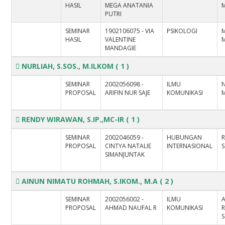
HASIL
MEGA ANATANIA
M
PUTRI
SEMINAR
1902106075 - VIA
PSIKOLOGI
M
HASIL
VALENTINE
M
MANDAGIE
NURLIAH, S.SOS., M.ILKOM
( 1 )
SEMINAR
2002056098 -
ILMU
N
PROPOSAL
ARIFIN NUR SAJE
KOMUNIKASI
RENDY WIRAWAN, S.IP.,MC-IR
( 1 )
SEMINAR
2002046059 -
HUBUNGAN
PROPOSAL
CINTYA NATALIE
INTERNASIONAL
S
SIMANJUNTAK
AINUN NIMATU ROHMAH, S.IKOM., M.A
( 2 )
SEMINAR
2002056002 -
ILMU
PROPOSAL
AHMAD NAUFAL R
KOMUNIKASI
S