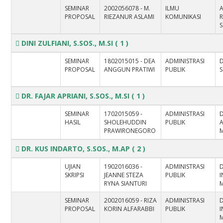
SEMINAR
2002056078 - M.
ILMU
PROPOSAL
RIEZANUR ASLAMI
KOMUNIKASI
S
DINI ZULFIANI, S.SOS., M.SI
( 1 )
SEMINAR
1802015015 - DEA
ADMINISTRASI
D
PROPOSAL
ANGGUN PRATIWI
PUBLIK
S
DR. FAJAR APRIANI, S.SOS., M.SI
( 1 )
SEMINAR
1702015059 -
ADMINISTRASI
D
HASIL
SHOLEHUDDIN
PUBLIK
A
PRAWIRONEGORO
M
DR. KUS INDARTO, S.SOS., M.AP
( 2 )
UJIAN
1902016036 -
ADMINISTRASI
D
SKRIPSI
JEANNE STEZA
PUBLIK
I
RYNA SIANTURI
SEMINAR
2002016059 - RIZA
ADMINISTRASI
D
PROPOSAL
KORIN ALFARABBI
PUBLIK
I