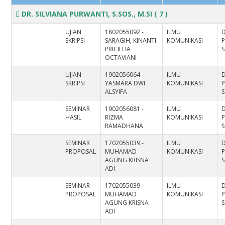
DR. SILVIANA PURWANTI, S.SOS., M.SI
( 7 )
UJIAN
1802055092 -
ILMU
D
SKRIPSI
SARAGIH, KINANTI
KOMUNIKASI
PRICILLIA
S
OCTAVIANI
UJIAN
1902056064 -
ILMU
D
SKRIPSI
YASMARA DWI
KOMUNIKASI
ALSYIFA
S
SEMINAR
1902056081 -
ILMU
D
HASIL
RIZMA
KOMUNIKASI
RAMADHANA
S
SEMINAR
1702055039 -
ILMU
D
PROPOSAL
MUHAMAD
KOMUNIKASI
AGUNG KRISNA
S
ADI
SEMINAR
1702055039 -
ILMU
D
PROPOSAL
MUHAMAD
KOMUNIKASI
AGUNG KRISNA
S
ADI