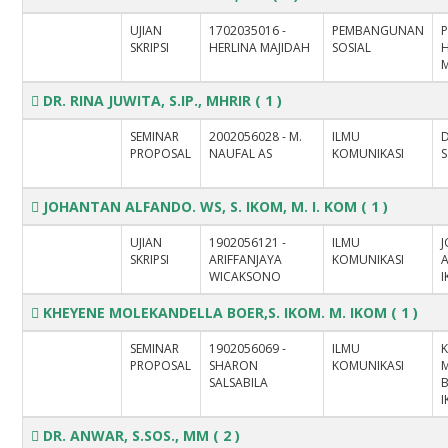
UJIAN
1702035016 -
PEMBANGUNAN
P
SKRIPSI
HERLINA MAJIDAH
SOSIAL
M
DR. RINA JUWITA, S.IP., MHRIR
( 1 )
SEMINAR
2002056028 - M.
ILMU
D
PROPOSAL
NAUFAL AS
KOMUNIKASI
S
JOHANTAN ALFANDO. WS, S. IKOM, M. I. KOM
( 1 )
UJIAN
1902056121 -
ILMU
SKRIPSI
ARIFFANJAYA
KOMUNIKASI
A
WICAKSONO
I
KHEYENE MOLEKANDELLA BOER,S. IKOM. M. IKOM
( 1 )
SEMINAR
1902056069 -
ILMU
PROPOSAL
SHARON
KOMUNIKASI
SALSABILA
B
DR. ANWAR, S.SOS., MM
( 2 )