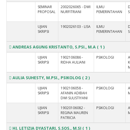
SEMINAR
2002026065 - DWI
ILMU
PROPOSAL
NURFITRIANI
PEMERINTAHAN
S
UJIAN
1902026103 - LISA
ILMU
SKRIPSI
PEMERINTAHAN
S
ANDREAS AGUNG KRISTANTO, S.PSI., M.A
( 1 )
UJIAN
1902106086 -
PSIKOLOGI
SKRIPSI
RIDHA AULIANI
K
AULIA SUHESTY, M.PSI., PSIKOLOG
( 2 )
UJIAN
1902106058 -
PSIKOLOGI
A
SKRIPSI
AFANIN ADIBAH
M
DWI SULISTIYANI
UJIAN
19020106082 -
PSIKOLOGI
A
SKRIPSI
REGINA MAUREN
M
PATRICIA
HJ. LETIZIA DYASTARI, S.SOS., M.SI
( 1 )