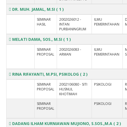
DR. MUH. JAMAL, M.SI
( 1 )
SEMINAR
2002026012 -
ILMU
D
HASIL
INTAN
PEMERINTAHAN
M
PURBANINGRUM
MELATI DAMA, SOS., M.SI
( 1 )
SEMINAR
2002026083 -
ILMU
PROPOSAL
ARMAN
PEMERINTAHAN
S
RINA RIFAYANTI, M.PSI, PSIKOLOG
( 2 )
SEMINAR
2002106080 - SITI
PSIKOLOGI
R
PROPOSAL
HUSNUL
M
KHOTIMAH
SEMINAR
PSIKOLOGI
R
PROPOSAL
M
DADANG ILHAM KURNIAWAN MUJIONO, S.SOS.,M.A
( 2 )