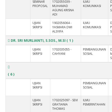
SEMINAR
1702055039 -
ILMU
D
PROPOSAL
MUHAMAD
KOMUNIKASI
AGUNG KRISNA
S
ADI
UJIAN
1902056064 -
ILMU
D
SKRIPSI
YASMARA DWI
KOMUNIKASI
ALSYIFA
S
DR. SRI MURLIANTI, S.SOS., M.SI
( 1 )
UJIAN
1702035055 -
PEMBANGUNAN
D
SKRIPSI
CAHYANI
SOSIAL
M
S
( 6 )
UJIAN
PEMBANGUNAN
SKRIPSI
SOSIAL
UJIAN
1702025097 - SEVI
ILMU
SKRIPSI
GRATIANIA
PEMERINTAHAN
THOMAS