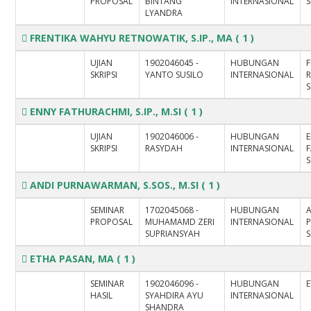
PROPOSAL
BINTANG
INTERNASIONAL
S
LYANDRA
FRENTIKA WAHYU RETNOWATIK, S.IP., MA
( 1 )
UJIAN
1902046045 -
HUBUNGAN
SKRIPSI
YANTO SUSILO
INTERNASIONAL
S
ENNY FATHURACHMI, S.IP., M.SI
( 1 )
UJIAN
1902046006 -
HUBUNGAN
SKRIPSI
RASYDAH
INTERNASIONAL
S
ANDI PURNAWARMAN, S.SOS., M.SI
( 1 )
SEMINAR
1702045068 -
HUBUNGAN
PROPOSAL
MUHAMAMD ZERI
INTERNASIONAL
SUPRIANSYAH
S
ETHA PASAN, MA
( 1 )
SEMINAR
1902046096 -
HUBUNGAN
HASIL
SYAHDIRA AYU
INTERNASIONAL
SHANDRA