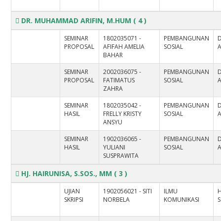
DR. MUHAMMAD ARIFIN, M.HUM
( 4 )
SEMINAR
1802035071 -
PEMBANGUNAN
PROPOSAL
AFIFAH AMELIA
SOSIAL
A
BAHAR
SEMINAR
2002036075 -
PEMBANGUNAN
PROPOSAL
FATIMATUS
SOSIAL
A
ZAHRA
SEMINAR
1802035042 -
PEMBANGUNAN
HASIL
FRELLY KRISTY
SOSIAL
A
ANSYU
SEMINAR
1902036065 -
PEMBANGUNAN
HASIL
YULIANI
SOSIAL
A
SUSPRAWITA
HJ. HAIRUNISA, S.SOS., MM
( 3 )
UJIAN
1902056021 - SITI
ILMU
H
SKRIPSI
NORBELA
KOMUNIKASI
S