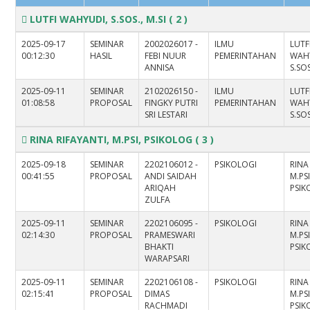
LUTFI WAHYUDI, S.SOS., M.SI
( 2 )
2025-09-17
SEMINAR
2002026017 -
ILMU
LUTF
00:12:30
HASIL
FEBI NUUR
PEMERINTAHAN
WAH
ANNISA
S.SOS
2025-09-11
SEMINAR
2102026150 -
ILMU
LUTF
01:08:58
PROPOSAL
FINGKY PUTRI
PEMERINTAHAN
WAH
SRI LESTARI
S.SOS
RINA RIFAYANTI, M.PSI, PSIKOLOG
( 3 )
2025-09-18
SEMINAR
2202106012 -
PSIKOLOGI
RINA
00:41:55
PROPOSAL
ANDI SAIDAH
M.PSI
ARIQAH
PSI
ZULFA
2025-09-11
SEMINAR
2202106095 -
PSIKOLOGI
RINA
02:14:30
PROPOSAL
PRAMESWARI
M.PSI
BHAKTI
PSI
WARAPSARI
2025-09-11
SEMINAR
2202106108 -
PSIKOLOGI
RINA
02:15:41
PROPOSAL
DIMAS
M.PSI
RACHMADI
PSI