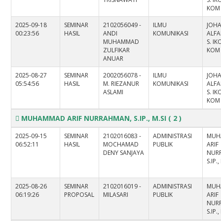
KOM
2025-09-18
SEMINAR
2102056049 -
ILMU
JOH
00:23:56
HASIL
ANDI
KOMUNIKASI
ALFA
MUHAMMAD
S. IK
ZULFIKAR
KOM
ANUAR
2025-08-27
SEMINAR
2002056078 -
ILMU
JOH
05:54:56
HASIL
M. RIEZANUR
KOMUNIKASI
ALFA
ASLAMI
S. IK
KOM
MUHAMMAD ARIF NURRAHMAN, S.IP., M.SI
( 2 )
2025-09-15
SEMINAR
2102016083 -
ADMINISTRASI
MUH
06:52:11
HASIL
MOCHAMAD
PUBLIK
ARIF
DENY SANJAYA
NUR
S.IP.,
2025-08-26
SEMINAR
2102016019 -
ADMINISTRASI
MUH
06:19:26
PROPOSAL
MILASARI
PUBLIK
ARIF
NUR
S.IP.,