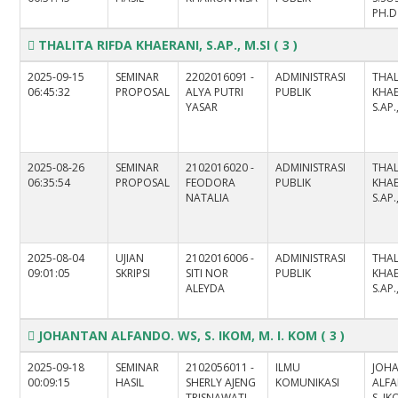
PH.D
THALITA RIFDA KHAERANI, S.AP., M.SI
( 3 )
2025-09-15
SEMINAR
2202016091 -
ADMINISTRASI
THAL
06:45:32
PROPOSAL
ALYA PUTRI
PUBLIK
KHAE
YASAR
S.AP.
2025-08-26
SEMINAR
2102016020 -
ADMINISTRASI
THAL
06:35:54
PROPOSAL
FEODORA
PUBLIK
KHAE
NATALIA
S.AP.
2025-08-04
UJIAN
2102016006 -
ADMINISTRASI
THAL
09:01:05
SKRIPSI
SITI NOR
PUBLIK
KHAE
ALEYDA
S.AP.
JOHANTAN ALFANDO. WS, S. IKOM, M. I. KOM
( 3 )
2025-09-18
SEMINAR
2102056011 -
ILMU
JOH
00:09:15
HASIL
SHERLY AJENG
KOMUNIKASI
ALFA
TRISNAWATI
S. IK