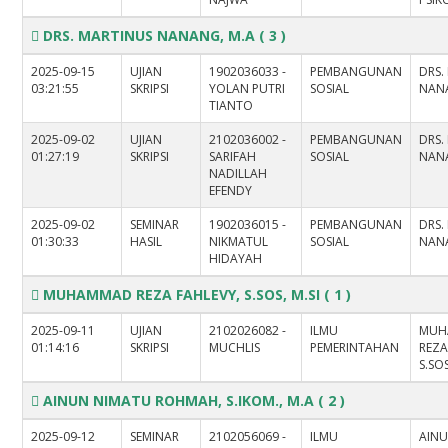
DRS. MARTINUS NANANG, M.A
( 3 )
2025-09-15
UJIAN
1902036033 -
PEMBANGUNAN
DRS.
03:21:55
SKRIPSI
YOLAN PUTRI
SOSIAL
NAN
TIANTO
2025-09-02
UJIAN
2102036002 -
PEMBANGUNAN
DRS.
01:27:19
SKRIPSI
SARIFAH
SOSIAL
NAN
NADILLAH
EFENDY
2025-09-02
SEMINAR
1902036015 -
PEMBANGUNAN
DRS.
01:30:33
HASIL
NIKMATUL
SOSIAL
NAN
HIDAYAH
MUHAMMAD REZA FAHLEVY, S.SOS, M.SI
( 1 )
2025-09-11
UJIAN
2102026082 -
ILMU
MUH
01:14:16
SKRIPSI
MUCHLIS
PEMERINTAHAN
REZA
S.SOS
AINUN NIMATU ROHMAH, S.IKOM., M.A
( 2 )
2025-09-12
SEMINAR
2102056069 -
ILMU
AIN