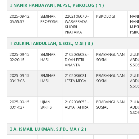
NANIK HANDAYANI, M.PSI., PSIKOLOG
( 1 )
2025-09-12
SEMINAR
2202106070 -
PSIKOLOGI
NAN
05:55:57
PROPOSAL
WARAPRADA
HAN
KHOIRI
M.PSI
PRATAMA
PSI
ZULKIFLI ABDULLAH, S.SOS., M.SI
( 3 )
2025-09-15
SEMINAR
2102036088 -
PEMBANGUNAN
ZULK
02:20:15
HASIL
DYAH FITRI
SOSIAL
ABD
ANANTA
S.SOS
2025-09-15
SEMINAR
2102036081 -
PEMBANGUNAN
ZULK
03:13:08
HASIL
LESTA MEGA
SOSIAL
ABD
S.SOS
2025-09-15
UJIAN
2102036053 -
PEMBANGUNAN
ZULK
03:14:27
SKRIPSI
ALIYA FAHIRA
SOSIAL
ABD
S.SOS
A. ISMAIL LUKMAN, S.PD., MA
( 2 )