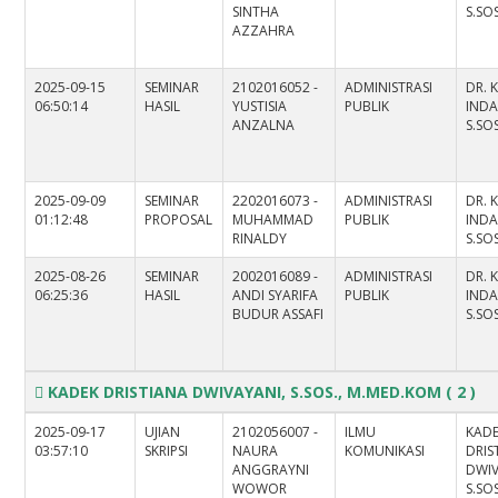
SINTHA
S.SOS
AZZAHRA
2025-09-15
SEMINAR
2102016052 -
ADMINISTRASI
DR. 
06:50:14
HASIL
YUSTISIA
PUBLIK
INDA
ANZALNA
S.SOS
2025-09-09
SEMINAR
2202016073 -
ADMINISTRASI
DR. 
01:12:48
PROPOSAL
MUHAMMAD
PUBLIK
INDA
RINALDY
S.SOS
2025-08-26
SEMINAR
2002016089 -
ADMINISTRASI
DR. 
06:25:36
HASIL
ANDI SYARIFA
PUBLIK
INDA
BUDUR ASSAFI
S.SOS
KADEK DRISTIANA DWIVAYANI, S.SOS., M.MED.KOM
( 2 )
2025-09-17
UJIAN
2102056007 -
ILMU
KAD
03:57:10
SKRIPSI
NAURA
KOMUNIKASI
DRIS
ANGGRAYNI
DWIV
WOWOR
S.SOS