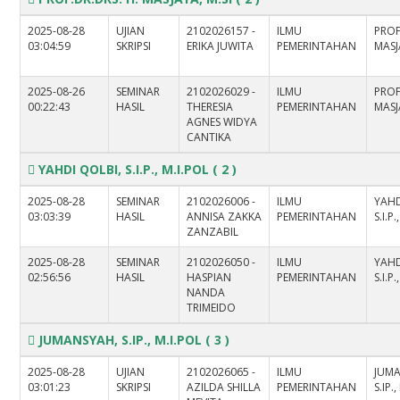
2025-08-28
UJIAN
2102026157 -
ILMU
PROF
03:04:59
SKRIPSI
ERIKA JUWITA
PEMERINTAHAN
MASJ
2025-08-26
SEMINAR
2102026029 -
ILMU
PROF
00:22:43
HASIL
THERESIA
PEMERINTAHAN
MASJ
AGNES WIDYA
CANTIKA
YAHDI QOLBI, S.I.P., M.I.POL
( 2 )
2025-08-28
SEMINAR
2102026006 -
ILMU
YAHD
03:03:39
HASIL
ANNISA ZAKKA
PEMERINTAHAN
S.I.P
ZANZABIL
2025-08-28
SEMINAR
2102026050 -
ILMU
YAHD
02:56:56
HASIL
HASPIAN
PEMERINTAHAN
S.I.P
NANDA
TRIMEIDO
JUMANSYAH, S.IP., M.I.POL
( 3 )
2025-08-28
UJIAN
2102026065 -
ILMU
JUM
03:01:23
SKRIPSI
AZILDA SHILLA
PEMERINTAHAN
S.IP.