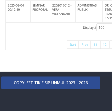
2025-08-04
SEMINAR
2202016012 -
ADMINISTRASI
DR. 
09:12:49
PROPOSAL
VERA
PUBLIK
TEG
WULANDARI
PRA
S.SOS
Display #
Start
Prev
11
12
COPYLEFT TIK FISIP UNMUL 2023 - 2026