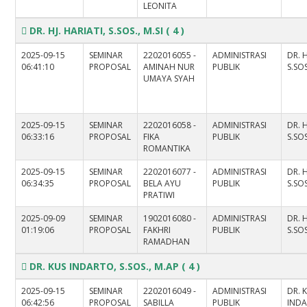
LEONITA
DR. HJ. HARIATI, S.SOS., M.SI
( 4 )
2025-09-15
SEMINAR
2202016055 -
ADMINISTRASI
DR. H
06:41:10
PROPOSAL
AMINAH NUR
PUBLIK
S.SOS
UMAYA SYAH
2025-09-15
SEMINAR
2202016058 -
ADMINISTRASI
DR. H
06:33:16
PROPOSAL
FIKA
PUBLIK
S.SOS
ROMANTIKA
2025-09-15
SEMINAR
2202016077 -
ADMINISTRASI
DR. H
06:34:35
PROPOSAL
BELA AYU
PUBLIK
S.SOS
PRATIWI
2025-09-09
SEMINAR
1902016080 -
ADMINISTRASI
DR. H
01:19:06
PROPOSAL
FAKHRI
PUBLIK
S.SOS
RAMADHAN
DR. KUS INDARTO, S.SOS., M.AP
( 4 )
2025-09-15
SEMINAR
2202016049 -
ADMINISTRASI
DR. 
06:42:56
PROPOSAL
SABILLA
PUBLIK
INDA