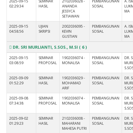
2025-09-15
SEMINAR
2102036028 -
PEMBANGUNAN
A. IS
02:29:34
HASIL
ANANDA
SOSIAL
LUKM
JESSYCA
MA
SETIAWAN
2025-09-15
UJIAN
2002036095 -
PEMBANGUNAN
A. IS
04:58:56
SKRIPSI
KEVIN
SOSIAL
LUKM
GUSTIAN
MA
DR. SRI MURLIANTI, S.SOS., M.SI
( 6 )
2025-09-15
SEMINAR
1902036074 -
PEMBANGUNAN
DR. S
03:08:59
PROPOSAL
MONALISA
SOSIAL
MURL
S.SOS
2025-09-09
SEMINAR
1902036029 -
PEMBANGUNAN
DR. S
01:52:29
HASIL
MOHAMAD
SOSIAL
MURL
ARIF
S.SOS
2025-09-08
SEMINAR
1902036074 -
PEMBANGUNAN
DR. S
07:34:38
PROPOSAL
MONALISA
SOSIAL
MURL
S.SOS
2025-09-02
SEMINAR
2102036008 -
PEMBANGUNAN
DR. S
01:29:23
HASIL
MAHARANI
SOSIAL
MURL
MAHESA PUTRI
S.SOS