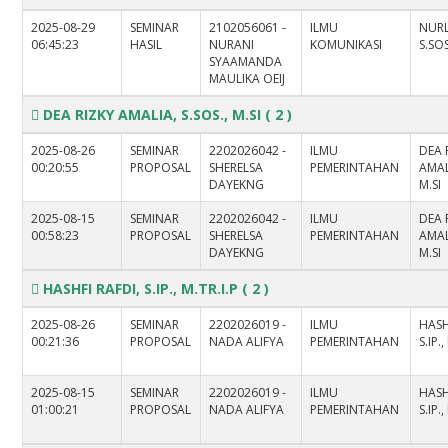
2025-08-29
SEMINAR
2102056061 -
ILMU
NURL
06:45:23
HASIL
NURANI
KOMUNIKASI
S.SO
SYAAMANDA
MAULIKA OEIJ
DEA RIZKY AMALIA, S.SOS., M.SI
( 2 )
2025-08-26
SEMINAR
2202026042 -
ILMU
DEA 
00:20:55
PROPOSAL
SHERELSA
PEMERINTAHAN
AMAL
DAYEKNG
M.SI
2025-08-15
SEMINAR
2202026042 -
ILMU
DEA 
00:58:23
PROPOSAL
SHERELSA
PEMERINTAHAN
AMAL
DAYEKNG
M.SI
HASHFI RAFDI, S.IP., M.TR.I.P
( 2 )
2025-08-26
SEMINAR
2202026019 -
ILMU
HASH
00:21:36
PROPOSAL
NADA ALIFYA
PEMERINTAHAN
S.IP.,
2025-08-15
SEMINAR
2202026019 -
ILMU
HASH
01:00:21
PROPOSAL
NADA ALIFYA
PEMERINTAHAN
S.IP.,