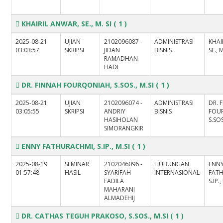
KHAIRIL ANWAR, SE., M. SI
( 1 )
2025-08-21
UJIAN
2102096087 -
ADMINISTRASI
KHAI
03:03:57
SKRIPSI
JIDAN
BISNIS
SE., M
RAMADHAN
HADI
DR. FINNAH FOURQONIAH, S.SOS., M.SI
( 1 )
2025-08-21
UJIAN
2102096074 -
ADMINISTRASI
DR. 
03:05:55
SKRIPSI
ANDRIY
BISNIS
FOU
HASIHOLAN
S.SOS
SIMORANGKIR
ENNY FATHURACHMI, S.IP., M.SI
( 1 )
2025-08-19
SEMINAR
2102046096 -
HUBUNGAN
ENN
01:57:48
HASIL
SYARIFAH
INTERNASIONAL
FAT
FADILA
S.IP.,
MAHARANI
ALMADEHIJ
DR. CATHAS TEGUH PRAKOSO, S.SOS., M.SI
( 1 )