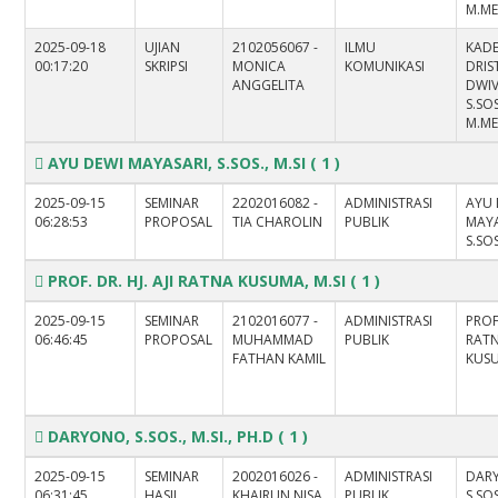
M.M
2025-09-18
UJIAN
2102056067 -
ILMU
KAD
00:17:20
SKRIPSI
MONICA
KOMUNIKASI
DRIS
ANGGELITA
DWIV
S.SOS
M.M
AYU DEWI MAYASARI, S.SOS., M.SI
( 1 )
2025-09-15
SEMINAR
2202016082 -
ADMINISTRASI
AYU 
06:28:53
PROPOSAL
TIA CHAROLIN
PUBLIK
MAYA
S.SOS
PROF. DR. HJ. AJI RATNA KUSUMA, M.SI
( 1 )
2025-09-15
SEMINAR
2102016077 -
ADMINISTRASI
PROF.
06:46:45
PROPOSAL
MUHAMMAD
PUBLIK
RAT
FATHAN KAMIL
KUSU
DARYONO, S.SOS., M.SI., PH.D
( 1 )
2025-09-15
SEMINAR
2002016026 -
ADMINISTRASI
DAR
06:31:45
HASIL
KHAIRUN NISA
PUBLIK
S.SOS