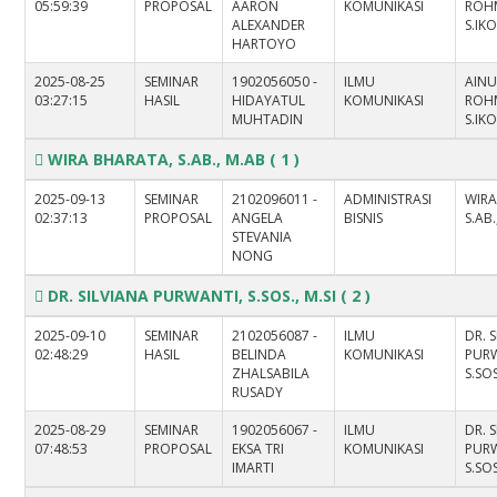
05:59:39
PROPOSAL
AARON
KOMUNIKASI
ROH
ALEXANDER
S.IK
HARTOYO
2025-08-25
SEMINAR
1902056050 -
ILMU
AIN
03:27:15
HASIL
HIDAYATUL
KOMUNIKASI
ROH
MUHTADIN
S.IK
WIRA BHARATA, S.AB., M.AB
( 1 )
2025-09-13
SEMINAR
2102096011 -
ADMINISTRASI
WIRA
02:37:13
PROPOSAL
ANGELA
BISNIS
S.AB
STEVANIA
NONG
DR. SILVIANA PURWANTI, S.SOS., M.SI
( 2 )
2025-09-10
SEMINAR
2102056087 -
ILMU
DR. 
02:48:29
HASIL
BELINDA
KOMUNIKASI
PURW
ZHALSABILA
S.SOS
RUSADY
2025-08-29
SEMINAR
1902056067 -
ILMU
DR. 
07:48:53
PROPOSAL
EKSA TRI
KOMUNIKASI
PURW
IMARTI
S.SOS