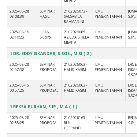
MEVITA
2025-08-28
SEMINAR
2102026073 -
ILMU
JUM
03:08:39
HASIL
SALSABILA
PEMERINTAHAN
S.IP.
RAHMADINI
2025-08-19
UJIAN
2102026065 -
ILMU
JUM
02:10:23
SKRIPSI
AZILDA SHILLA
PEMERINTAHAN
S.IP.
MEVITA
DR. EDDY ISKANDAR, S.SOS., M.SI
( 2 )
2025-08-28
SEMINAR
2102026063 -
ILMU
DR. 
02:57:58
PROPOSAL
HALID KASIM
PEMERINTAHAN
ISKA
S.SOS
2025-08-15
SEMINAR
2102026063 -
ILMU
DR. 
00:57:25
PROPOSAL
HALID KASIM
PEMERINTAHAN
ISKA
S.SOS
REKSA BURHAN, S.IP., M.A
( 1 )
2025-08-28
SEMINAR
2102026165 -
ILMU
REKS
02:55:25
PROPOSAL
RULI
PEMERINTAHAN
S.IP.
HERPANDI