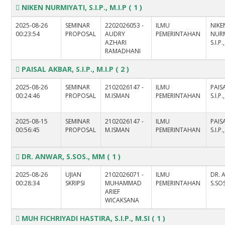
NIKEN NURMIYATI, S.I.P., M.I.P
( 1 )
2025-08-26
SEMINAR
2202026053 -
ILMU
NIKE
00:23:54
PROPOSAL
AUDRY
PEMERINTAHAN
NURM
AZHARI
S.I.P.
RAMADHANI
PAISAL AKBAR, S.I.P., M.I.P
( 2 )
2025-08-26
SEMINAR
2102026147 -
ILMU
PAIS
00:24:46
PROPOSAL
M.ISMAN
PEMERINTAHAN
S.I.P.
2025-08-15
SEMINAR
2102026147 -
ILMU
PAIS
00:56:45
PROPOSAL
M.ISMAN
PEMERINTAHAN
S.I.P.
DR. ANWAR, S.SOS., MM
( 1 )
2025-08-26
UJIAN
2102026071 -
ILMU
DR. 
00:28:34
SKRIPSI
MUHAMMAD
PEMERINTAHAN
S.SO
ARIEF
WICAKSANA
MUH FICHRIYADI HASTIRA, S.I.P., M.SI
( 1 )