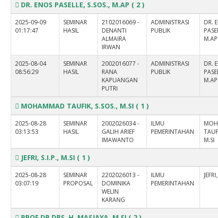
DR. ENOS PASELLE, S.SOS., M.AP
( 2 )
2025-09-09
SEMINAR
2102016069 -
ADMINISTRASI
DR. 
01:17:47
HASIL
DENANTI
PUBLIK
PASEL
ALMAIRA
M.AP
IRWAN
2025-08-04
SEMINAR
2002016077 -
ADMINISTRASI
DR. 
08:56:29
HASIL
RANA
PUBLIK
PASEL
KAPUANGAN
M.AP
PUTRI
MOHAMMAD TAUFIK, S.SOS., M.SI
( 1 )
2025-08-28
SEMINAR
2002026034 -
ILMU
MOH
03:13:53
HASIL
GALIH ARIEF
PEMERINTAHAN
TAUFI
IMAWANTO
M.SI
JEFRI, S.I.P., M.SI
( 1 )
2025-08-28
SEMINAR
2202026013 -
ILMU
JEFRI,
03:07:19
PROPOSAL
DOMINIKA
PEMERINTAHAN
WELIN
KARANG
PROF.DR.DRS. H. MASJAYA, M.SI
( 2 )