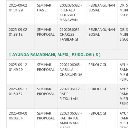
2025-09-02
SEMINAR
2002036082 -
PEMBANGUNAN
DR. S
01:31:29
HASIL
RHENALD
SOSIAL
MURL
GHOZALI
S.SOS
MANAWAN
2025-09-02
SEMINAR
2102036031 -
PEMBANGUNAN
DR. S
01:33:18
PROPOSAL
CHARLES
SOSIAL
MURL
TA'BILANGI
S.SOS
AYUNDA RAMADHANI, M.PSI., PSIKOLOG
( 3 )
2025-09-12
SEMINAR
2202106065 -
PSIKOLOGI
AYU
01:49:29
PROPOSAL
NABILLA
RAM
CHAIRUNNISA
M.PSI
PSI
2025-09-12
SEMINAR
2202106112 -
PSIKOLOGI
AYU
01:50:57
PROPOSAL
RAFIF
RAM
RIZKULLAH
M.PSI
PSI
2025-09-08
SEMINAR
2202106037 -
PSIKOLOGI
AYU
06:08:54
PROPOSAL
RADHIATUL
RAM
AMALIA AN-
M.PSI
NAJWA
PSI