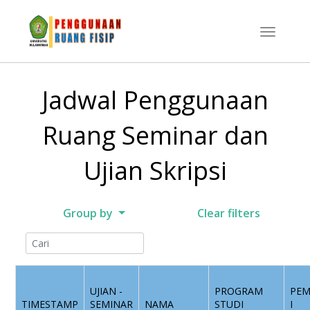
Jadwal Penggunaan
Ruang Seminar dan
Ujian Skripsi
Group by
Clear filters
UJIAN -
PROGRAM
PEM
TIMESTAMP
SEMINAR
NAMA
STUDI
I