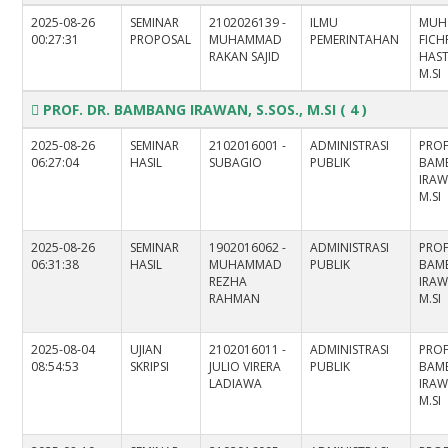
2025-08-26
SEMINAR
2102026139 -
ILMU
MUH
00:27:31
PROPOSAL
MUHAMMAD
PEMERINTAHAN
FICH
RAKAN SAJID
HASTI
M.SI
PROF. DR. BAMBANG IRAWAN, S.SOS., M.SI
( 4 )
2025-08-26
SEMINAR
2102016001 -
ADMINISTRASI
PROF
06:27:04
HASIL
SUBAGIO
PUBLIK
BAM
IRAW
M.SI
2025-08-26
SEMINAR
1902016062 -
ADMINISTRASI
PROF
06:31:38
HASIL
MUHAMMAD
PUBLIK
BAM
REZHA
IRAW
RAHMAN
M.SI
2025-08-04
UJIAN
2102016011 -
ADMINISTRASI
PROF
08:54:53
SKRIPSI
JULIO VIRERA
PUBLIK
BAM
LADIAWA
IRAW
M.SI