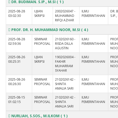
DR. BUDIMAN. S.IP., M.SI
( 1 )
2025-08-28
UJIAN
2002026047 -
ILMU
DR. 
03:02:30
SKRIPSI
MUHAMMAD
PEMERINTAHAN
S.IP.,
RIFQI AZHAR
PROF. DR. H. MUHAMMAD NOOR, M.SI
( 4 )
2025-08-28
SEMINAR
2102026160 -
ILMU
PROF
02:59:36
PROPOSAL
RISDA DILLA
PEMERINTAHAN
MUH
AGUSTIN
NOOR
2025-08-26
UJIAN
1902026004 -
ILMU
PROF
00:25:31
SKRIPSI
FAKHIR
PEMERINTAHAN
MUH
MUHARRAM
NOOR
SYAHAR
2025-08-26
SEMINAR
2102026142 -
ILMU
PROF
00:26:30
PROPOSAL
SHINTA
PEMERINTAHAN
MUH
AMALIA SARI
NOOR
2025-08-15
SEMINAR
2102026142 -
ILMU
PROF
01:02:15
PROPOSAL
SHINTA
PEMERINTAHAN
MUH
AMALIA SARI
NOOR
NURLIAH, S.SOS., M.ILKOM
( 1 )