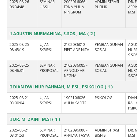
2025-08-26
SEMINAR
2002016066 -
ADMINISTRASI
DR. 
06:34:48
HASIL
ERNA YULIA
PUBLIK
APRIA
NINGRUM
M.SI
AGUSTIN NURMANINA, S.SOS., MA
( 2 )
2025-08-25
UJIAN
2102036018 -
PEMBANGUNAN
AGU
08:45:19
SKRIPSI
PIPIT ADE NITA
SOSIAL
NUR
S.SO
2025-08-25
SEMINAR
2102036085 -
PEMBANGUNAN
AGU
08:46:31
PROPOSAL
ARNOLD ARI
SOSIAL
NUR
NEGHA
S.SO
DIAN DWI NUR RAHMAH, M.PSI., PSIKOLOG
( 1 )
2025-08-21
UJIAN
1902106026 -
PSIKOLOGI
DIAN
03:00:04
SKRIPSI
AULIA SAFITRI
RAHM
PSI
DR. M. ZAINI, M.SI
( 1 )
2025-08-21
SEMINAR
2102096080 -
ADMINISTRASI
DR. M
03:01:53
PROPOSAL
AFRILYA TASYA
BISNIS
M.SI