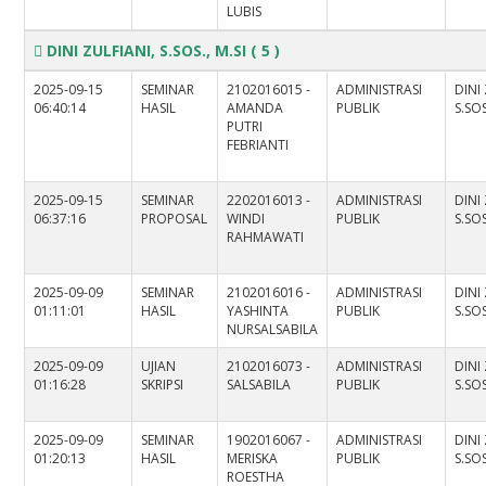
LUBIS
DINI ZULFIANI, S.SOS., M.SI
( 5 )
2025-09-15
SEMINAR
2102016015 -
ADMINISTRASI
DINI
06:40:14
HASIL
AMANDA
PUBLIK
S.SOS
PUTRI
FEBRIANTI
2025-09-15
SEMINAR
2202016013 -
ADMINISTRASI
DINI
06:37:16
PROPOSAL
WINDI
PUBLIK
S.SOS
RAHMAWATI
2025-09-09
SEMINAR
2102016016 -
ADMINISTRASI
DINI
01:11:01
HASIL
YASHINTA
PUBLIK
S.SOS
NURSALSABILA
2025-09-09
UJIAN
2102016073 -
ADMINISTRASI
DINI
01:16:28
SKRIPSI
SALSABILA
PUBLIK
S.SOS
2025-09-09
SEMINAR
1902016067 -
ADMINISTRASI
DINI
01:20:13
HASIL
MERISKA
PUBLIK
S.SOS
ROESTHA