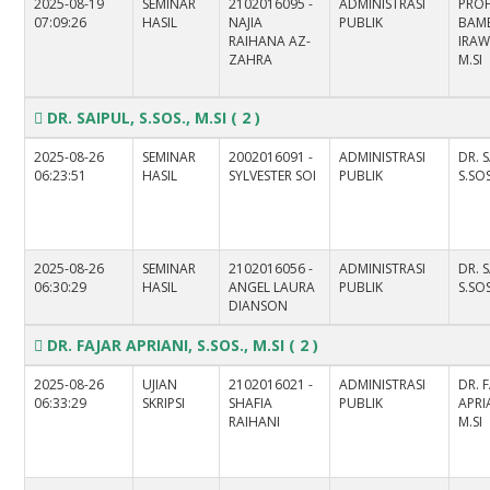
2025-08-19
SEMINAR
2102016095 -
ADMINISTRASI
PROF
07:09:26
HASIL
NAJIA
PUBLIK
BAM
RAIHANA AZ-
IRAW
ZAHRA
M.SI
DR. SAIPUL, S.SOS., M.SI
( 2 )
2025-08-26
SEMINAR
2002016091 -
ADMINISTRASI
DR. 
06:23:51
HASIL
SYLVESTER SOI
PUBLIK
S.SOS
2025-08-26
SEMINAR
2102016056 -
ADMINISTRASI
DR. 
06:30:29
HASIL
ANGEL LAURA
PUBLIK
S.SOS
DIANSON
DR. FAJAR APRIANI, S.SOS., M.SI
( 2 )
2025-08-26
UJIAN
2102016021 -
ADMINISTRASI
DR. 
06:33:29
SKRIPSI
SHAFIA
PUBLIK
APRIA
RAIHANI
M.SI