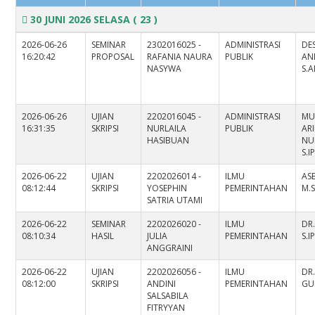
30 JUNI 2026 SELASA
( 23 )
2026-06-26
SEMINAR
2302016025 -
ADMINISTRASI
DES
16:20:42
PROPOSAL
RAFANIA NAURA
PUBLIK
AN
NASYWA
S.A
2026-06-26
UJIAN
2202016045 -
ADMINISTRASI
MU
16:31:35
SKRIPSI
NURLAILA
PUBLIK
ARI
HASIBUAN
NU
S.IP
2026-06-22
UJIAN
2202026014 -
ILMU
ASB
08:12:44
SKRIPSI
YOSEPHIN
PEMERINTAHAN
M.S
SATRIA UTAMI
2026-06-22
SEMINAR
2202026020 -
ILMU
DR
08:10:34
HASIL
JULIA
PEMERINTAHAN
S.IP
ANGGRAINI
2026-06-22
UJIAN
2202026056 -
ILMU
DR.
08:12:00
SKRIPSI
ANDINI
PEMERINTAHAN
GU
SALSABILA
FITRYYAN