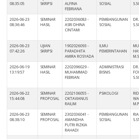
08:35:05
SKRIPSI
ALFINA
SOSIAL
S.
FEBRIANA
2026-06-23
SEMINAR
2202036083 -
PEMBANGUNAN
DR.
08:36:46
HASIL
ASRI DHINA
SOSIAL
S.
CINTAMI
2026-06-23
UJIAN
1902026093 -
ILMU
MU
07:42:26
SKRIPSI
PARADHITA
PEMERINTAHAN
HAS
AMIRA ROSYADA
M.S
2026-06-19
SEMINAR
2202096029 -
ADMINISTRASI
DR
13:19:57
HASIL
MUHAMMAD
BISNIS
FO
FEBRIAN
S.S
2026-06-22
SEMINAR
2202106055 -
PSIKOLOGI
RI
15:44:08
PROPOSAL
OKTAVIANUS
WAH
RAILIM
M.P
2026-06-23
SEMINAR
2302036041 -
PEMBANGUNAN
RI
08:38:10
PROPOSAL
AMANDHA
SOSIAL
S.S
PUTRI RIZKIA
RAHADI