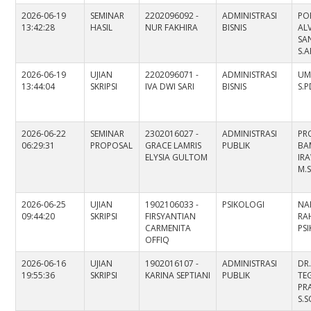
2026-06-19
SEMINAR
2202096092 -
ADMINISTRASI
PO
13:42:28
HASIL
NUR FAKHIRA
BISNIS
AL
SA
S.A
2026-06-19
UJIAN
2202096071 -
ADMINISTRASI
UM
13:44:04
SKRIPSI
IVA DWI SARI
BISNIS
S.P
2026-06-22
SEMINAR
2302016027 -
ADMINISTRASI
PRO
06:29:31
PROPOSAL
GRACE LAMRIS
PUBLIK
BA
ELYSIA GULTOM
IRA
M.S
2026-06-25
UJIAN
1902106033 -
PSIKOLOGI
NA
09:44:20
SKRIPSI
FIRSYANTIAN
RAH
CARMENITA
PS
OFFIQ
2026-06-16
UJIAN
1902016107 -
ADMINISTRASI
DR
19:55:36
SKRIPSI
KARINA SEPTIANI
PUBLIK
TE
PR
S.S