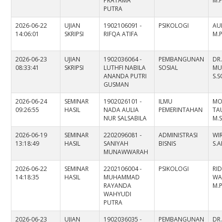
PRATAMA
M.P
PUTRA
2026-06-22
UJIAN
1902106091 -
PSIKOLOGI
AU
14:06:01
SKRIPSI
RIFQA ATIFA
M.P
2026-06-23
UJIAN
1902036064 -
PEMBANGUNAN
DR.
08:33:41
SKRIPSI
LUTHFI NABILA
SOSIAL
MU
ANANDA PUTRI
S.S
GUSMAN
2026-06-24
SEMINAR
1902026101 -
ILMU
MO
09:26:55
HASIL
NADA AULIA
PEMERINTAHAN
TAU
NUR SALSABILA
M.S
2026-06-19
SEMINAR
2202096081 -
ADMINISTRASI
WI
13:18:49
HASIL
SANIYAH
BISNIS
S.A
MUNAWWARAH
2026-06-22
SEMINAR
2202106004 -
PSIKOLOGI
RI
14:18:35
HASIL
MUHAMMAD
WAH
RAYANDA
M.P
WAHYUDI
PUTRA
2026-06-23
UJIAN
1902036035 -
PEMBANGUNAN
DR.