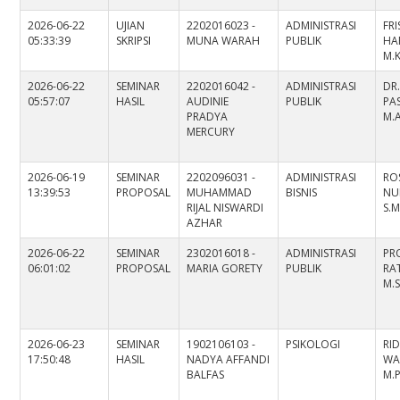
2026-06-22
UJIAN
2202016023 -
ADMINISTRASI
FR
05:33:39
SKRIPSI
MUNA WARAH
PUBLIK
HAR
M.K
2026-06-22
SEMINAR
2202016042 -
ADMINISTRASI
DR
05:57:07
HASIL
AUDINIE
PUBLIK
PAS
PRADYA
M.
MERCURY
2026-06-19
SEMINAR
2202096031 -
ADMINISTRASI
RO
13:39:53
PROPOSAL
MUHAMMAD
BISNIS
NU
RIJAL NISWARDI
S.M
AZHAR
2026-06-22
SEMINAR
2302016018 -
ADMINISTRASI
PRO
06:01:02
PROPOSAL
MARIA GORETY
PUBLIK
RA
M.S
2026-06-23
SEMINAR
1902106103 -
PSIKOLOGI
RI
17:50:48
HASIL
NADYA AFFANDI
WAH
BALFAS
M.P