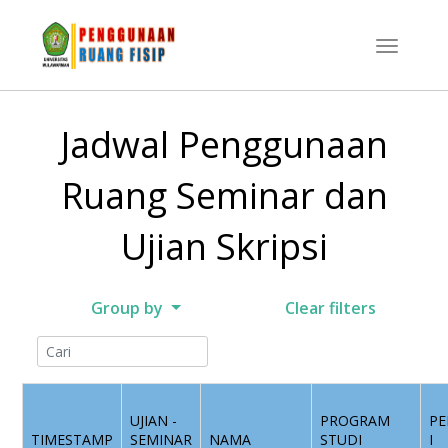
Jadwal Penggunaan
Ruang Seminar dan
Ujian Skripsi
Group by
Clear filters
UJIAN -
PROGRAM
PE
TIMESTAMP
SEMINAR
NAMA
STUDI
I