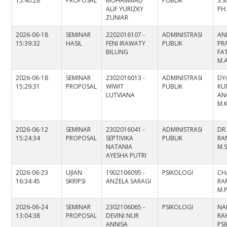
15:40:28
PROPOSAL
MUHAMMAD
PUBLIK
S.S
ALIF YURIZKY
PH
ZUNIAR
2026-06-18
SEMINAR
2202016107 -
ADMINISTRASI
AN
15:39:32
HASIL
FENI IRAWATY
PUBLIK
PR
BILUNG
FAT
M.
2026-06-18
SEMINAR
2302016013 -
ADMINISTRASI
DY
15:29:31
PROPOSAL
WIWIT
PUBLIK
KU
LUTVIANA
ANG
M.K
2026-06-12
SEMINAR
2302016041 -
ADMINISTRASI
DR.
15:24:34
PROPOSAL
SEPTIVIKA
PUBLIK
RAN
NATANIA
M.S
AYESHA PUTRI
2026-06-23
UJIAN
1902106095 -
PSIKOLOGI
CH
16:34:45
SKRIPSI
ANZELA SARAGI
RAM
M.P
2026-06-24
SEMINAR
2302106065 -
PSIKOLOGI
NA
13:04:38
PROPOSAL
DEVINI NUR
RAH
ANNISA
PS