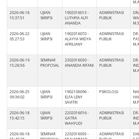
M.
2026-06-18
UJIAN
1902016013 -
ADMINISTRASI
DRA
15:37:51
SKRIPSI
LUTHFIA ALFI
PUBLIK
WA
ANANDA
M.S
2026-06-22
UJIAN
1902016070 -
ADMINISTRASI
DR
05:27:53
SKRIPSI
ALAYYA WIDYA
PUBLIK
PAS
AFRILIANY
M.
2026-06-19
SEMINAR
2302016030 -
ADMINISTRASI
DR
15:26:56
PROPOSAL
ANANDIA RIFANI
PUBLIK
IND
M.
2026-06-25
UJIAN
1902106096 -
PSIKOLOGI
NA
09:36:02
SKRIPSI
ELFA LENY
HA
SAVITRI
M.P
2026-06-18
UJIAN
2202016016 -
ADMINISTRASI
DR
15:42:15
SKRIPSI
GATRA
PUBLIK
IND
WAHYUDI
M.
2026-06-18
SEMINAR
2202016093 -
ADMINISTRASI
DA