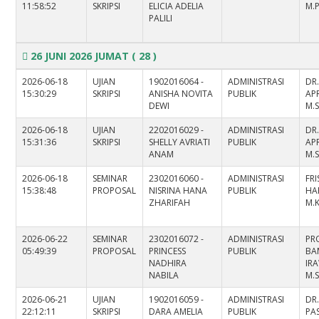
11:58:52
SKRIPSI
ELICIA ADELIA
M.P
PALILI
26 JUNI 2026 JUMAT
( 28 )
2026-06-18
UJIAN
1902016064 -
ADMINISTRASI
DR.
15:30:29
SKRIPSI
ANISHA NOVITA
PUBLIK
APR
DEWI
M.S
2026-06-18
UJIAN
2202016029 -
ADMINISTRASI
DR.
15:31:36
SKRIPSI
SHELLY AVRIATI
PUBLIK
APR
ANAM
M.S
2026-06-18
SEMINAR
2302016060 -
ADMINISTRASI
FR
15:38:48
PROPOSAL
NISRINA HANA
PUBLIK
HAR
ZHARIFAH
M.K
2026-06-22
SEMINAR
2302016072 -
ADMINISTRASI
PRO
05:49:39
PROPOSAL
PRINCESS
PUBLIK
BA
NADHIRA
IRA
NABILA
M.S
2026-06-21
UJIAN
1902016059 -
ADMINISTRASI
DR
22:12:11
SKRIPSI
DARA AMELIA
PUBLIK
PAS