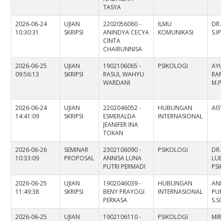
TASYA
2026-06-24
UJIAN
2202056060 -
ILMU
DR.
10:30:31
SKRIPSI
ANINDYA CECYA
KOMUNIKASI
S.I
CINTA
CHAIRUNNISA
2026-06-25
UJIAN
1902106065 -
PSIKOLOGI
AY
09:56:13
SKRIPSI
RASUL WAHYU
RA
WARDANI
M.P
2026-06-24
UJIAN
2202046052 -
HUBUNGAN
AIS
14:41:09
SKRIPSI
ESMERALDA
INTERNASIONAL
JEANIFER INA
TOKAN
2026-06-26
SEMINAR
2302106090 -
PSIKOLOGI
DR
10:33:09
PROPOSAL
ANNISA LUNA
LUB
PUTRI PERMADI
PS
2026-06-25
UJIAN
1902046039 -
HUBUNGAN
AN
11:49:38
SKRIPSI
BENY PRAYOGI
INTERNASIONAL
PU
PERKASA
S.S
2026-06-25
UJIAN
1902106110 -
PSIKOLOGI
MI