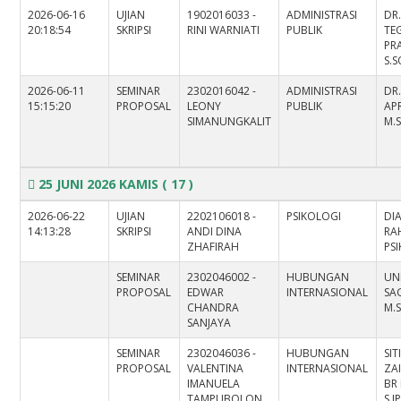
2026-06-16
UJIAN
1902016033 -
ADMINISTRASI
DR
20:18:54
SKRIPSI
RINI WARNIATI
PUBLIK
TE
PR
S.S
2026-06-11
SEMINAR
2302016042 -
ADMINISTRASI
DR.
15:15:20
PROPOSAL
LEONY
PUBLIK
APR
SIMANUNGKALIT
M.S
25 JUNI 2026 KAMIS
( 17 )
2026-06-22
UJIAN
2202106018 -
PSIKOLOGI
DI
14:13:28
SKRIPSI
ANDI DINA
RAH
ZHAFIRAH
PS
SEMINAR
2302046002 -
HUBUNGAN
UN
PROPOSAL
EDWAR
INTERNASIONAL
SAG
CHANDRA
M.S
SANJAYA
SEMINAR
2302046036 -
HUBUNGAN
SIT
PROPOSAL
VALENTINA
INTERNASIONAL
ZA
IMANUELA
BR
TAMPUBOLON
S.I