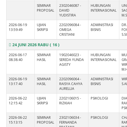
SEMINAR
2302046087 -
HUBUNGAN
UN
PROPOSAL
DAVID
INTERNASIONAL
SAG
YUDISTIRA
M.S
2026-06-19
UJIAN
2202096084 -
ADMINISTRASI
DR
13:59:49
SKRIPSI
OMEGA
BISNIS
FO
CRISTIANI
S.S
24 JUNI 2026 RABU
( 16 )
2026-06-17
SEMINAR
1902046023 -
HUBUNGAN
MU
08:38:40
HASIL
SEREDA YUNDA
INTERNASIONAL
GR
AGISTY
WIR
M.H
2026-06-19
SEMINAR
2202096064 -
ADMINISTRASI
WI
13:17:40
HASIL
RAISYA CAHYA
BISNIS
S.A
AURELLIA
2026-06-22
UJIAN
2202106015 -
PSIKOLOGI
DI
12:15:42
SKRIPSI
RIZKIAH
RAH
PS
2026-06-22
SEMINAR
2302106034 -
PSIKOLOGI
CH
15:13:15
PROPOSAL
FERNANDA
RAM