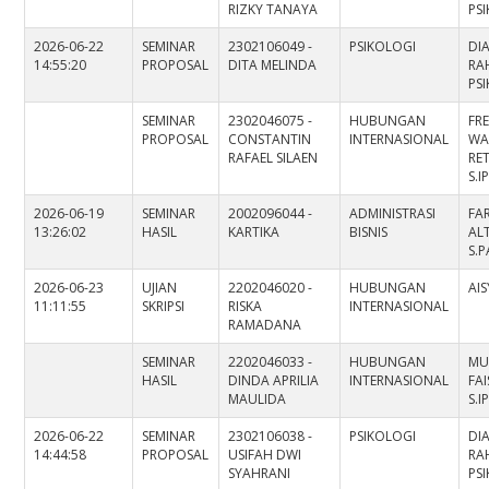
RIZKY TANAYA
PS
2026-06-22
SEMINAR
2302106049 -
PSIKOLOGI
DI
14:55:20
PROPOSAL
DITA MELINDA
RAH
PS
SEMINAR
2302046075 -
HUBUNGAN
FR
PROPOSAL
CONSTANTIN
INTERNASIONAL
WA
RAFAEL SILAEN
RE
S.I
2026-06-19
SEMINAR
2002096044 -
ADMINISTRASI
FAR
13:26:02
HASIL
KARTIKA
BISNIS
AL
S.P
2026-06-23
UJIAN
2202046020 -
HUBUNGAN
AIS
11:11:55
SKRIPSI
RISKA
INTERNASIONAL
RAMADANA
SEMINAR
2202046033 -
HUBUNGAN
MU
HASIL
DINDA APRILIA
INTERNASIONAL
FAI
MAULIDA
S.I
2026-06-22
SEMINAR
2302106038 -
PSIKOLOGI
DI
14:44:58
PROPOSAL
USIFAH DWI
RAH
SYAHRANI
PS