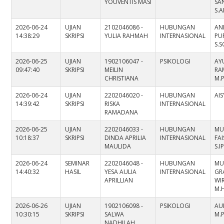
YOUVENTIS MASI
SA
S.A
2026-06-24
UJIAN
2102046086 -
HUBUNGAN
AN
14:38:29
SKRIPSI
YULIA RAHMAH
INTERNASIONAL
PU
S.S
2026-06-25
UJIAN
1902106047 -
PSIKOLOGI
AY
09:47:40
SKRIPSI
MEILIN
RA
CHRISTIANA
M.P
2026-06-24
UJIAN
2202046020 -
HUBUNGAN
AIS
14:39:42
SKRIPSI
RISKA
INTERNASIONAL
RAMADANA
2026-06-25
UJIAN
2202046033 -
HUBUNGAN
MU
10:18:37
SKRIPSI
DINDA APRILIA
INTERNASIONAL
FAI
MAULIDA
S.I
2026-06-24
SEMINAR
2202046048 -
HUBUNGAN
MU
14:40:32
HASIL
YESA AULIA
INTERNASIONAL
GR
APRILLIAN
WIR
M.H
2026-06-26
UJIAN
1902106098 -
PSIKOLOGI
AU
10:30:15
SKRIPSI
SALWA
M.P
NADHILAH