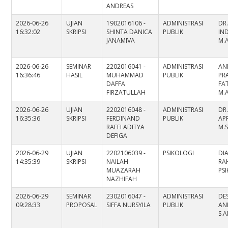
ANDREAS
2026-06-26
UJIAN
1902016106 -
ADMINISTRASI
DR
16:32:02
SKRIPSI
SHINTA DANICA
PUBLIK
IND
JANAMIVA
M.
2026-06-26
SEMINAR
2202016041 -
ADMINISTRASI
AN
16:36:46
HASIL
MUHAMMAD
PUBLIK
PR
DAFFA
FAT
FIRZATULLAH
M.
2026-06-26
UJIAN
2202016048 -
ADMINISTRASI
DR.
16:35:36
SKRIPSI
FERDINAND
PUBLIK
APR
RAFFI ADITYA
M.S
DEFIGA
2026-06-29
UJIAN
2202106039 -
PSIKOLOGI
DI
14:35:39
SKRIPSI
NAILAH
RAH
MUAZARAH
PS
NAZHIFAH
2026-06-29
SEMINAR
2302016047 -
ADMINISTRASI
DES
09:28:33
PROPOSAL
SIFFA NURSYILA
PUBLIK
AN
S.A