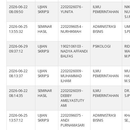
2026-06-22
UJIAN
2202026076 -
ILMU
NI
08:09:50
SKRIPSI
YUNITA
PEMERINTAHAN
NU
S.I.
2026-06-25
SEMINAR
2202096054 -
ADMINISTRASI
UM
13:55:32
HASIL
NURHIKMAH
BISNIS
S.P
2026-06-29
UJIAN
1902106103 -
PSIKOLOGI
RI
09:37:12
SKRIPSI
NADYA AFFANDI
WAH
BALFAS
M.P
2026-06-22
UJIAN
2202026009 -
ILMU
MU
08:13:37
SKRIPSI
MUHAMMAD
PEMERINTAHAN
HAS
ILHAM
M.S
2026-06-22
SEMINAR
2202026039 -
ILMU
DR
08:14:35
HASIL
DEBBY
PEMERINTAHAN
S.IP
AMELYASTUTY
AMI
2026-06-25
UJIAN
2202096075 -
ADMINISTRASI
KH
13:57:12
SKRIPSI
ANDI
BISNIS
SE.,
PURNAMASARI