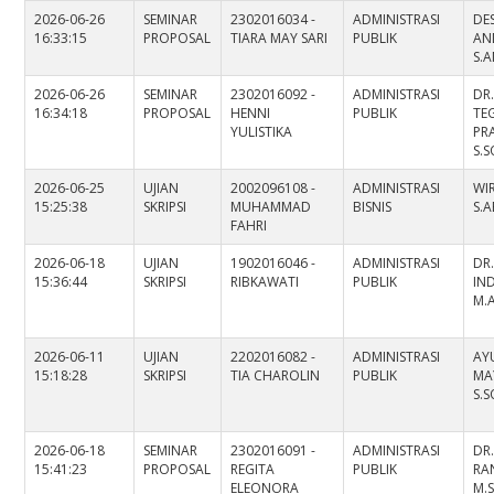
2026-06-26
SEMINAR
2302016034 -
ADMINISTRASI
DES
16:33:15
PROPOSAL
TIARA MAY SARI
PUBLIK
AN
S.A
2026-06-26
SEMINAR
2302016092 -
ADMINISTRASI
DR
16:34:18
PROPOSAL
HENNI
PUBLIK
TE
YULISTIKA
PR
S.S
2026-06-25
UJIAN
2002096108 -
ADMINISTRASI
WI
15:25:38
SKRIPSI
MUHAMMAD
BISNIS
S.A
FAHRI
2026-06-18
UJIAN
1902016046 -
ADMINISTRASI
DR
15:36:44
SKRIPSI
RIBKAWATI
PUBLIK
IND
M.
2026-06-11
UJIAN
2202016082 -
ADMINISTRASI
AY
15:18:28
SKRIPSI
TIA CHAROLIN
PUBLIK
MA
S.S
2026-06-18
SEMINAR
2302016091 -
ADMINISTRASI
DR.
15:41:23
PROPOSAL
REGITA
PUBLIK
RAN
ELEONORA
M.S