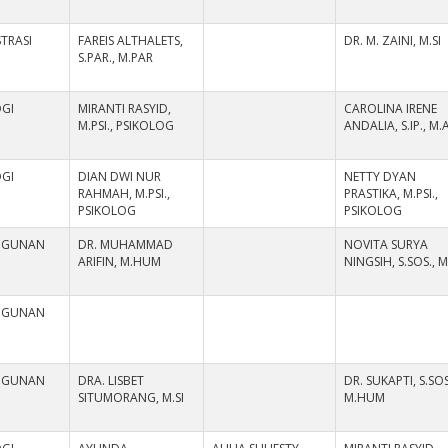
TRASI
FAREIS ALTHALETS,
DR. M. ZAINI, M.SI
S.PAR., M.PAR
OGI
MIRANTI RASYID,
CAROLINA IRENE
M.PSI., PSIKOLOG
ANDALIA, S.IP., M.
OGI
DIAN DWI NUR
NETTY DYAN
RAHMAH, M.PSI.,
PRASTIKA, M.PSI.,
PSIKOLOG
PSIKOLOG
NGUNAN
DR. MUHAMMAD
NOVITA SURYA
ARIFIN, M.HUM
NINGSIH, S.SOS., M
NGUNAN
NGUNAN
DRA. LISBET
DR. SUKAPTI, S.SOS
SITUMORANG, M.SI
M.HUM