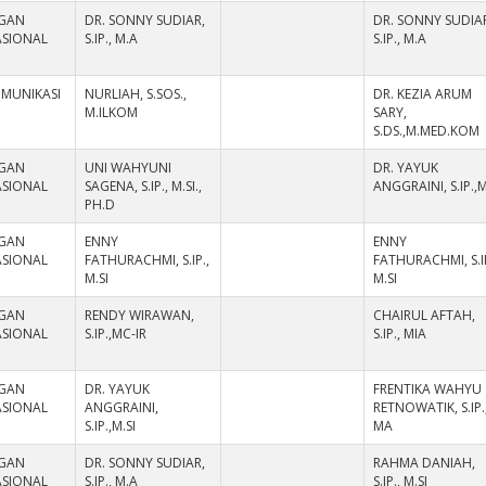
GAN
DR. SONNY SUDIAR,
DR. SONNY SUDIA
ASIONAL
S.IP., M.A
S.IP., M.A
OMUNIKASI
NURLIAH, S.SOS.,
DR. KEZIA ARUM
M.ILKOM
SARY,
S.DS.,M.MED.KOM
GAN
UNI WAHYUNI
DR. YAYUK
ASIONAL
SAGENA, S.IP., M.SI.,
ANGGRAINI, S.IP.,M
PH.D
GAN
ENNY
ENNY
ASIONAL
FATHURACHMI, S.IP.,
FATHURACHMI, S.IP
M.SI
M.SI
GAN
RENDY WIRAWAN,
CHAIRUL AFTAH,
ASIONAL
S.IP.,MC-IR
S.IP., MIA
GAN
DR. YAYUK
FRENTIKA WAHYU
ASIONAL
ANGGRAINI,
RETNOWATIK, S.IP.
S.IP.,M.SI
MA
GAN
DR. SONNY SUDIAR,
RAHMA DANIAH,
ASIONAL
S.IP., M.A
S.IP., M.SI