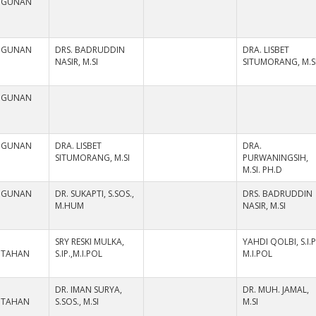
NGUNAN
NGUNAN
DRS. BADRUDDIN
DRA. LISBET
NASIR, M.SI
SITUMORANG, M.S
NGUNAN
NGUNAN
DRA. LISBET
DRA.
SITUMORANG, M.SI
PURWANINGSIH,
M.SI. PH.D
NGUNAN
DR. SUKAPTI, S.SOS.,
DRS. BADRUDDIN
M.HUM
NASIR, M.SI
SRY RESKI MULKA,
YAHDI QOLBI, S.I.P
NTAHAN
S.IP.,M.I.POL
M.I.POL
DR. IMAN SURYA,
DR. MUH. JAMAL,
NTAHAN
S.SOS., M.SI
M.SI