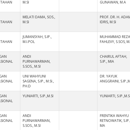
NTAHAN
M.SI
GUNAWAN, M.A
MELATI DAMA, SOS.,
PROF. DR. H. ADA
NTAHAN
M.SI
IDRIS, M.SI
JUMANSYAH, S.IP.,
MUHAMMAD REZ
NTAHAN
M.I.POL
FAHLEVY, S.SOS, M.
GAN
ANDI
CHAIRUL AFTAH,
ASIONAL
PURNAWARMAN,
S.IP., MIA
S.SOS., M.SI
GAN
UNI WAHYUNI
DR. YAYUK
ASIONAL
SAGENA, S.IP., M.SI.,
ANGGRAINI, S.IP.,M
PH.D
GAN
YUNIARTI, S.IP.,M.SI
YUNIARTI, S.IP.,M.S
ASIONAL
GAN
ANDI
FRENTIKA WAHYU
ASIONAL
PURNAWARMAN,
RETNOWATIK, S.IP.
S.SOS., M.SI
MA