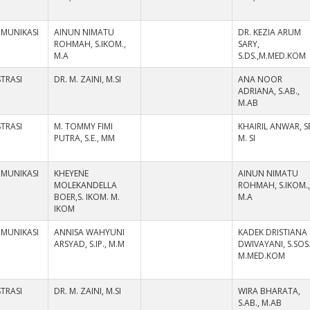
OMUNIKASI
AINUN NIMATU
DR. KEZIA ARUM
ROHMAH, S.IKOM.,
SARY,
M.A
S.DS.,M.MED.KOM
TRASI
DR. M. ZAINI, M.SI
ANA NOOR
ADRIANA, S.AB.,
M.AB
TRASI
M. TOMMY FIMI
KHAIRIL ANWAR, SE
PUTRA, S.E., MM
M. SI
OMUNIKASI
KHEYENE
AINUN NIMATU
MOLEKANDELLA
ROHMAH, S.IKOM.
BOER,S. IKOM. M.
M.A
IKOM
OMUNIKASI
ANNISA WAHYUNI
KADEK DRISTIANA
ARSYAD, S.IP., M.M
DWIVAYANI, S.SOS.
M.MED.KOM
TRASI
DR. M. ZAINI, M.SI
WIRA BHARATA,
S.AB., M.AB