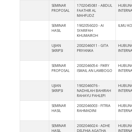
SEMINAR
1702045081 - ABDUL
HUBUN
PROPOSAL
FAATHIR AL
INTERN
MAHFUDZ
SEMINAR
1902056020 - AI
ILMU K
HASIL
SYARIFAH
KHUMAIROH
UJIAN
2002046011 - GITA
HUBUN
SKRIPSI
PRIYANKA
INTERN
SEMINAR
2002046054 - FIKRY
HUBUN
PROPOSAL
ISMAIL AN LAMBOGO
INTERN
UJIAN
1902046076 -
HUBUN
SKRIPSI
NADHILAH BAHIRAH
INTERN
RAHAYU PAHLEPI
SEMINAR
2002046003 - FITRIA
HUBUN
HASIL
RAHMADINI
INTERN
SEMINAR
2002046024 - ADHE
HUBUN
HASIL
DELFHIA AGATHA
INTERN