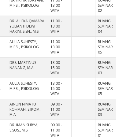
NANIK HANDAYANI,
11.00 -
RUANG
M.PSI., PSIKOLOG
13.00
SEMINAR
WITA
02
DR. AJI EKA QAMARA
11.00 -
RUANG
YULIANTI DEWI
13.00
SEMINAR
HAKIM, S.SN., M.SI
WITA
04
AULIA SUHESTY,
11.00 -
RUANG
A
M.PSI., PSIKOLOG
13.00
SEMINAR
WITA
05
DRS. MARTINUS
13.00 -
RUANG
I
NANANG, M.A
15.00
SEMINAR
WITA
03
AULIA SUHESTY,
13.00 -
RUANG
A
M.PSI., PSIKOLOG
15.00
SEMINAR
WITA
05
AINUN NIMATU
09.00 -
RUANG
ROHMAH, S.IKOM.,
11.00
SEMINAR
M.A
WITA
03
DR. IMAN SURYA,
09.00 -
RUANG
S.SOS., M.SI
11.00
SEMINAR
WITA
01