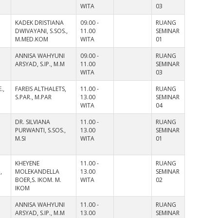
WITA
03
KADEK DRISTIANA
09.00 -
RUANG
DWIVAYANI, S.SOS.,
11.00
SEMINAR
M.MED.KOM
WITA
01
ANNISA WAHYUNI
09.00 -
RUANG
ARSYAD, S.IP., M.M
11.00
SEMINAR
WITA
03
.,
FAREIS ALTHALETS,
11.00 -
RUANG
S.PAR., M.PAR
13.00
SEMINAR
WITA
04
DR. SILVIANA
11.00 -
RUANG
,
PURWANTI, S.SOS.,
13.00
SEMINAR
M.SI
WITA
01
KHEYENE
11.00 -
RUANG
,
MOLEKANDELLA
13.00
SEMINAR
BOER,S. IKOM. M.
WITA
02
IKOM
ANNISA WAHYUNI
11.00 -
RUANG
ARSYAD, S.IP., M.M
13.00
SEMINAR