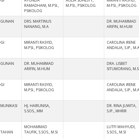
OGI
AYUNDA
AULIA SUHESTY,
MIRANTI RASYID,
RAMADHANI, M.PSI.,
M.PSI., PSIKOLOG
M.PSI., PSIKOLOG
PSIKOLOG
NGUNAN
DRS. MARTINUS
DR. MUHAMMAD
NANANG, M.A
ARIFIN, M.HUM
OGI
MIRANTI RASYID,
CAROLINA IRENE
M.PSI., PSIKOLOG
ANDALIA, S.IP., M.
NGUNAN
DR. MUHAMMAD
DRA. LISBET
ARIFIN, M.HUM
SITUMORANG, M.S
OGI
MIRANTI RASYID,
CAROLINA IRENE
M.PSI., PSIKOLOG
ANDALIA, S.IP., M.
OMUNIKASI
HJ. HAIRUNISA,
DR. RINA JUWITA,
S.SOS., MM
S.IP., MHRIR
MOHAMMAD
LUTFI WAHYUDI,
NTAHAN
TAUFIK, S.SOS., M.SI
S.SOS., M.SI