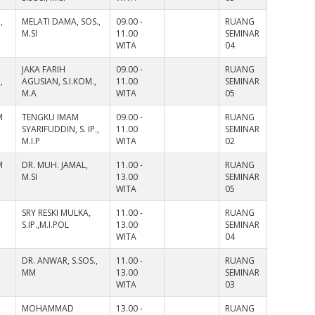
,
MELATI DAMA, SOS.,
09.00 -
RUANG
M.SI
11.00
SEMINAR
WITA
04
JAKA FARIH
09.00 -
RUANG
,
AGUSIAN, S.I.KOM.,
11.00
SEMINAR
M.A
WITA
05
M
TENGKU IMAM
09.00 -
RUANG
SYARIFUDDIN, S. IP.,
11.00
SEMINAR
M.I.P
WITA
02
M
DR. MUH. JAMAL,
11.00 -
RUANG
M.SI
13.00
SEMINAR
WITA
05
SRY RESKI MULKA,
11.00 -
RUANG
S.IP.,M.I.POL
13.00
SEMINAR
WITA
04
DR. ANWAR, S.SOS.,
11.00 -
RUANG
MM
13.00
SEMINAR
WITA
03
MOHAMMAD
13.00 -
RUANG