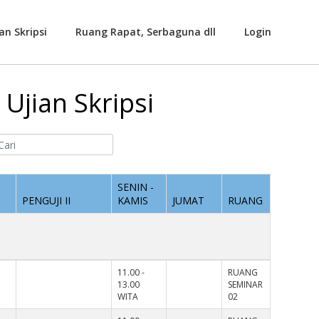
an Skripsi
Ruang Rapat, Serbaguna dll
Login
Ujian Skripsi
SENIN -
PENGUJI II
KAMIS
JUMAT
RUANG
11.00 -
RUANG
13.00
SEMINAR
WITA
02