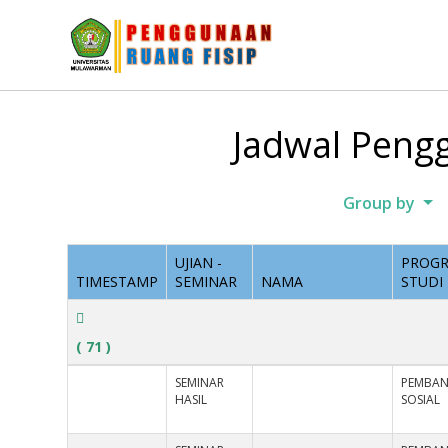
Jadwal Pengg
Group by
UJIAN -
PROG
TIMESTAMP
SEMINAR
NAMA
STUDI
( 71 )
SEMINAR
PEMBA
HASIL
SOSIAL