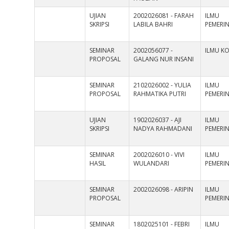
UJIAN
2002026081 - FARAH
ILMU
SKRIPSI
LABILA BAHRI
PEMERI
SEMINAR
2002056077 -
ILMU K
PROPOSAL
GALANG NUR INSANI
SEMINAR
2102026002 - YULIA
ILMU
PROPOSAL
RAHMATIKA PUTRI
PEMERI
UJIAN
1902026037 - AJI
ILMU
SKRIPSI
NADYA RAHMADANI
PEMERI
SEMINAR
2002026010 - VIVI
ILMU
HASIL
WULANDARI
PEMERI
SEMINAR
2002026098 - ARIPIN
ILMU
PROPOSAL
PEMERI
SEMINAR
1802025101 - FEBRI
ILMU