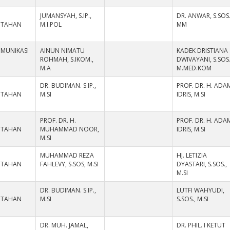
JUMANSYAH, S.IP.,
DR. ANWAR, S.SOS.
NTAHAN
M.I.POL
MM
OMUNIKASI
AINUN NIMATU
KADEK DRISTIANA
ROHMAH, S.IKOM.,
DWIVAYANI, S.SOS.
M.A
M.MED.KOM
DR. BUDIMAN. S.IP.,
PROF. DR. H. ADA
NTAHAN
M.SI
IDRIS, M.SI
PROF. DR. H.
PROF. DR. H. ADA
NTAHAN
MUHAMMAD NOOR,
IDRIS, M.SI
M.SI
MUHAMMAD REZA
HJ. LETIZIA
NTAHAN
FAHLEVY, S.SOS, M.SI
DYASTARI, S.SOS.,
M.SI
DR. BUDIMAN. S.IP.,
LUTFI WAHYUDI,
NTAHAN
M.SI
S.SOS., M.SI
DR. MUH. JAMAL,
DR. PHIL. I KETUT