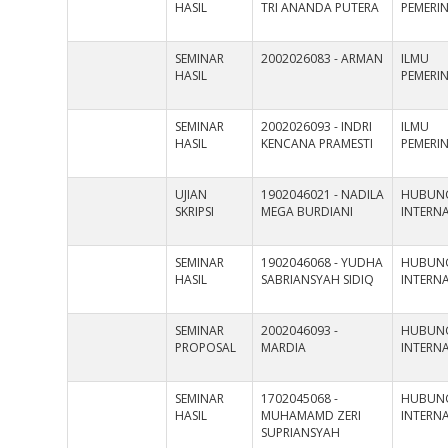
HASIL
TRI ANANDA PUTERA
PEMERI
SEMINAR
2002026083 - ARMAN
ILMU
HASIL
PEMERI
SEMINAR
2002026093 - INDRI
ILMU
HASIL
KENCANA PRAMESTI
PEMERI
UJIAN
1902046021 - NADILA
HUBUN
SKRIPSI
MEGA BURDIANI
INTERN
SEMINAR
1902046068 - YUDHA
HUBUN
HASIL
SABRIANSYAH SIDIQ
INTERN
SEMINAR
2002046093 -
HUBUN
PROPOSAL
MARDIA
INTERN
SEMINAR
1702045068 -
HUBUN
HASIL
MUHAMAMD ZERI
INTERN
SUPRIANSYAH