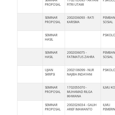
SEMINAR
1702105095 - ARYANI
PSIKOL
PROPOSAL
FITRI UTAMI
SEMINAR
2002036093 - RATI
PEMBA
PROPOSAL
KARISMA
SOSIAL
SEMINAR
PSIKOL
HASIL
SEMINAR
2002036075 -
PEMBA
HASIL
FATIMATUS ZAHRA
SOSIAL
UJIAN
2002106099 - NUR
PSIKOL
SKRIPSI
NAJIBA INDAYANI
SEMINAR
1702055070 -
ILMU K
PROPOSAL
MUHAMAD RILGA
IKHWANA
SEMINAR
2002026034 - GALIH
ILMU
PROPOSAL
ARIEF IMAWANTO
PEMERI