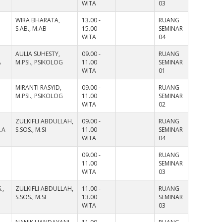
WITA
03
WIRA BHARATA,
13.00 -
RUANG
S.AB., M.AB
15.00
SEMINAR
WITA
04
AULIA SUHESTY,
09.00 -
RUANG
A
M.PSI., PSIKOLOG
11.00
SEMINAR
WITA
01
MIRANTI RASYID,
09.00 -
RUANG
M.PSI., PSIKOLOG
11.00
SEMINAR
WITA
02
ZULKIFLI ABDULLAH,
09.00 -
RUANG
.A
S.SOS., M.SI
11.00
SEMINAR
WITA
04
09.00 -
RUANG
11.00
SEMINAR
WITA
03
.,
ZULKIFLI ABDULLAH,
11.00 -
RUANG
S.SOS., M.SI
13.00
SEMINAR
WITA
03