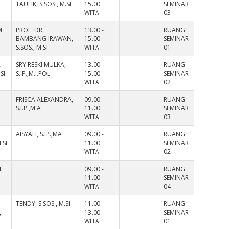
TAUFIK, S.SOS., M.SI
15.00
SEMINAR
WITA
03
M
PROF. DR.
13.00 -
RUANG
BAMBANG IRAWAN,
15.00
SEMINAR
S.SOS., M.SI
WITA
01
A
SRY RESKI MULKA,
13.00 -
RUANG
SI
S.IP.,M.I.POL
15.00
SEMINAR
WITA
02
FRISCA ALEXANDRA,
09.00 -
RUANG
S.I.P.,M.A
11.00
SEMINAR
WITA
03
AISYAH, S.IP.,MA
09.00 -
RUANG
.SI
11.00
SEMINAR
WITA
02
I
09.00 -
RUANG
11.00
SEMINAR
WITA
04
TENDY, S.SOS., M.SI
11.00 -
RUANG
,
13.00
SEMINAR
WITA
01