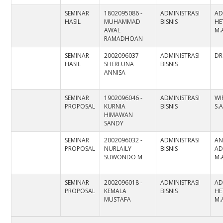
SEMINAR
1802095086 -
ADMINISTRASI
AD
HASIL
MUHAMMAD
BISNIS
HE
AWAL
M.
RAMADHOAN
SEMINAR
2002096037 -
ADMINISTRASI
DR.
HASIL
SHERLUNA
BISNIS
ANNISA
SEMINAR
1902096046 -
ADMINISTRASI
WI
PROPOSAL
KURNIA
BISNIS
S.
HIMAWAN
SANDY
SEMINAR
2002096032 -
ADMINISTRASI
AN
PROPOSAL
NURLAILY
BISNIS
AD
SUWONDO M
M.
SEMINAR
2002096018 -
ADMINISTRASI
AD
PROPOSAL
KEMALA
BISNIS
HE
MUSTAFA
M.