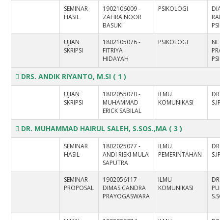
SEMINAR
1902106009 -
PSIKOLOGI
DI
HASIL
ZAFIRA NOOR
RA
BASUKI
PS
UJIAN
1802105076 -
PSIKOLOGI
NE
SKRIPSI
FITRIYA
PRA
HIDAYAH
PS
DRS. ANDIK RIYANTO, M.SI
( 1 )
UJIAN
1802055070 -
ILMU
DR
SKRIPSI
MUHAMMAD
KOMUNIKASI
S.I
ERICK SABILAL
DR. MUHAMMAD HAIRUL SALEH, S.SOS.,MA
( 3 )
SEMINAR
1802025077 -
ILMU
DR
HASIL
ANDI RISKI MULA
PEMERINTAHAN
S.I
SAPUTRA
SEMINAR
1902056117 -
ILMU
DR
PROPOSAL
DIMAS CANDRA
KOMUNIKASI
PU
PRAYOGASWARA
S.S