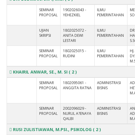
SEMINAR
1902026043 -
ILMU
ME
PROPOSAL
YEHEZKIEL
PEMERINTAHAN
SOS
UJIAN
1802025072 -
ILMU
DR
SKRIPSI
ANITA DEWI
PEMERINTAHAN
HA
LESTARI
S.
SEMINAR
1802025015 -
ILMU
HJ.
PROPOSAL
RUDINI
PEMERINTAHAN
DY
M.S
KHAIRIL ANWAR, SE., M. SI
( 2 )
SEMINAR
1802095061 -
ADMINISTRASI
AD
PROPOSAL
ANGGITA RATNA
BISNIS
HE
M.
SEMINAR
2002096029 -
ADMINISTRASI
AN
PROPOSAL
NURUL A?ENAYA
BISNIS
AD
QALBI
M.
RUSI ZULISTIAWAN, M.PSI., PSIKOLOG
( 2 )