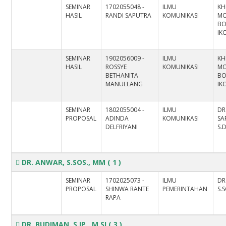
SEMINAR
1702055048 -
ILMU
KH
HASIL
RANDI SAPUTRA
KOMUNIKASI
MO
BO
IK
SEMINAR
1902056009 -
ILMU
KH
HASIL
ROSSYE
KOMUNIKASI
MO
BETHANITA
BO
MANULLANG
IK
SEMINAR
1802055004 -
ILMU
DR
PROPOSAL
ADINDA
KOMUNIKASI
SA
DELFRIYANI
S.
DR. ANWAR, S.SOS., MM
( 1 )
SEMINAR
1702025073 -
ILMU
DR
PROPOSAL
SHINWA RANTE
PEMERINTAHAN
S.S
RAPA
DR. BUDIMAN. S.IP., M.SI
( 3 )