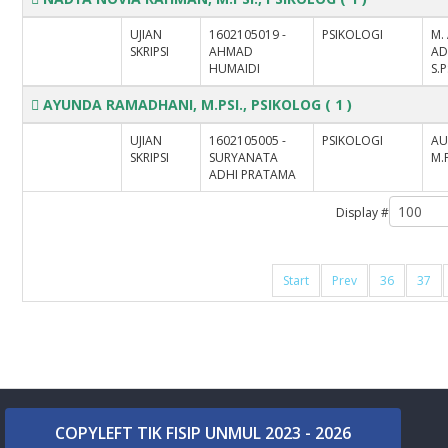
UJIAN
1602105019 -
PSIKOLOGI
M. 
SKRIPSI
AHMAD
AD
HUMAIDI
S.P
AYUNDA RAMADHANI, M.PSI., PSIKOLOG
( 1 )
UJIAN
1602105005 -
PSIKOLOGI
AU
SKRIPSI
SURYANATA
M.
ADHI PRATAMA
Display #
Start
Prev
36
37
COPYLEFT TIK FISIP UNMUL 2023 - 2026