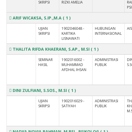
SKRIPSI
RIZKI AMELIA
RA
PS
ARIF WICAKSA, S.IP.,M.A
( 1 )
UJIAN
1902046048 -
HUBUNGAN
AI
SKRIPSI
KARTIKA
INTERNASIONAL
LISNAWATI
THALITA RIFDA KHAERANI, S.AP., M.SI
( 1 )
SEMINAR
1902016002 -
ADMINISTRASI
DI
HASIL
MUHAMMAD
PUBLIK
S.S
AFDHAL IHSAN
DINI ZULFIANI, S.SOS., M.SI
( 1 )
UJIAN
1902016029 -
ADMINISTRASI
TH
SKRIPSI
SATIYAH
PUBLIK
KH
M.S
NADYA NOVIA RAHMAN, M.PSI., PSIKOLOG
( 1 )