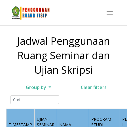
Jadwal Penggunaan
Ruang Seminar dan
Ujian Skripsi
Group by
Clear filters
UJIAN -
PROGRAM
P
TIMESTAMP
SEMINAR
NAMA
STUDI
I