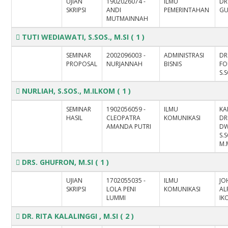
UJIAN
1902026074 -
ILMU
DR
SKRIPSI
ANDI
PEMERINTAHAN
GU
MUTMAINNAH
TUTI WEDIAWATI, S.SOS., M.SI
( 1 )
SEMINAR
2002096003 -
ADMINISTRASI
DR
PROPOSAL
NURJANNAH
BISNIS
FO
S.S
NURLIAH, S.SOS., M.ILKOM
( 1 )
SEMINAR
1902056059 -
ILMU
KA
HASIL
CLEOPATRA
KOMUNIKASI
DR
AMANDA PUTRI
DW
S.S
M.
DRS. GHUFRON, M.SI
( 1 )
UJIAN
1702055035 -
ILMU
JO
SKRIPSI
LOLA PENI
KOMUNIKASI
AL
LUMMI
IK
DR. RITA KALALINGGI , M.SI
( 2 )