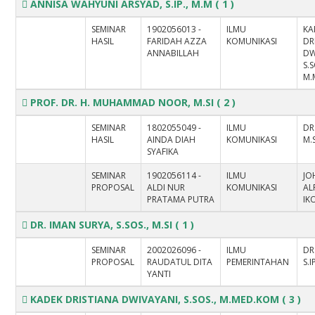
ANNISA WAHYUNI ARSYAD, S.IP., M.M
( 1 )
SEMINAR
1902056013 -
ILMU
KA
HASIL
FARIDAH AZZA
KOMUNIKASI
DR
ANNABILLAH
DW
S.S
M.
PROF. DR. H. MUHAMMAD NOOR, M.SI
( 2 )
SEMINAR
1802055049 -
ILMU
DR
HASIL
AINDA DIAH
KOMUNIKASI
M.S
SYAFIKA
SEMINAR
1902056114 -
ILMU
JO
PROPOSAL
ALDI NUR
KOMUNIKASI
AL
PRATAMA PUTRA
IK
DR. IMAN SURYA, S.SOS., M.SI
( 1 )
SEMINAR
2002026096 -
ILMU
DR
PROPOSAL
RAUDATUL DITA
PEMERINTAHAN
S.I
YANTI
KADEK DRISTIANA DWIVAYANI, S.SOS., M.MED.KOM
( 3 )