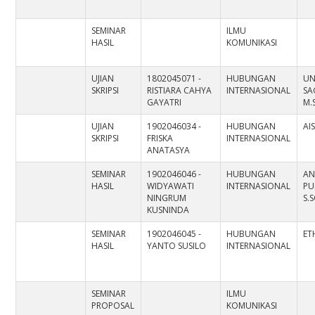
SEMINAR
ILMU
HASIL
KOMUNIKASI
UJIAN
1802045071 -
HUBUNGAN
UN
SKRIPSI
RISTIARA CAHYA
INTERNASIONAL
SAG
GAYATRI
M.S
UJIAN
1902046034 -
HUBUNGAN
AI
SKRIPSI
FRISKA
INTERNASIONAL
ANATASYA
SEMINAR
1902046046 -
HUBUNGAN
AN
HASIL
WIDYAWATI
INTERNASIONAL
PU
NINGRUM
S.S
KUSNINDA
SEMINAR
1902046045 -
HUBUNGAN
ET
HASIL
YANTO SUSILO
INTERNASIONAL
SEMINAR
ILMU
PROPOSAL
KOMUNIKASI