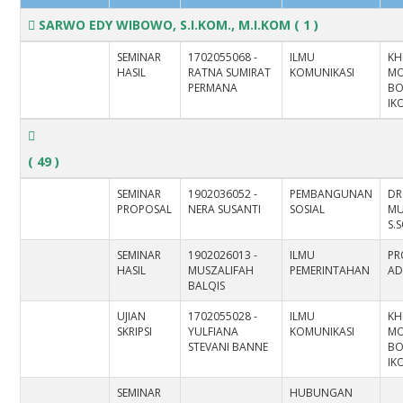
SARWO EDY WIBOWO, S.I.KOM., M.I.KOM
( 1 )
SEMINAR
1702055068 -
ILMU
KH
HASIL
RATNA SUMIRAT
KOMUNIKASI
MO
PERMANA
BO
IK
( 49 )
SEMINAR
1902036052 -
PEMBANGUNAN
DR.
PROPOSAL
NERA SUSANTI
SOSIAL
MU
S.S
SEMINAR
1902026013 -
ILMU
PR
HASIL
MUSZALIFAH
PEMERINTAHAN
AD
BALQIS
UJIAN
1702055028 -
ILMU
KH
SKRIPSI
YULFIANA
KOMUNIKASI
MO
STEVANI BANNE
BO
IK
SEMINAR
HUBUNGAN