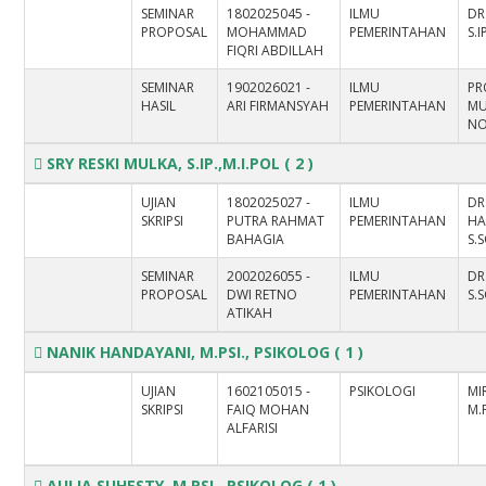
SEMINAR
1802025045 -
ILMU
DR
PROPOSAL
MOHAMMAD
PEMERINTAHAN
S.I
FIQRI ABDILLAH
SEMINAR
1902026021 -
ILMU
PR
HASIL
ARI FIRMANSYAH
PEMERINTAHAN
M
NO
SRY RESKI MULKA, S.IP.,M.I.POL
( 2 )
UJIAN
1802025027 -
ILMU
DR
SKRIPSI
PUTRA RAHMAT
PEMERINTAHAN
HA
BAHAGIA
S.
SEMINAR
2002026055 -
ILMU
DR
PROPOSAL
DWI RETNO
PEMERINTAHAN
S.
ATIKAH
NANIK HANDAYANI, M.PSI., PSIKOLOG
( 1 )
UJIAN
1602105015 -
PSIKOLOGI
MI
SKRIPSI
FAIQ MOHAN
M.
ALFARISI
AULIA SUHESTY, M.PSI., PSIKOLOG
( 1 )