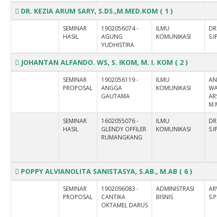
DR. KEZIA ARUM SARY, S.DS.,M.MED.KOM
( 1 )
SEMINAR
1902056074 -
ILMU
DR
HASIL
AGUNG
KOMUNIKASI
S.I
YUDHISTIRA
JOHANTAN ALFANDO. WS, S. IKOM, M. I. KOM
( 2 )
SEMINAR
1902056119 -
ILMU
AN
PROPOSAL
ANGGA
KOMUNIKASI
WA
GAUTAMA
ARS
M.
SEMINAR
1602055076 -
ILMU
DR
HASIL
GLENDY OFFILER
KOMUNIKASI
S.I
RUMANGKANG
POPPY ALVIANOLITA SANISTASYA, S.AB., M.AB
( 6 )
SEMINAR
1902096083 -
ADMINISTRASI
AR
PROPOSAL
CANTIKA
BISNIS
S.
OKTAMEL DARUS