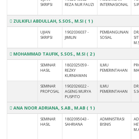
SKRIPSI
REZA NUR FAUZI
INTERNASIONAL
S.I
ZULKIFLI ABDULLAH, S.SOS., M.SI
( 1 )
UJIAN
1902036037 -
PEMBANGUNAN
DR
SKRIPSI
JIMILIN
SOSIAL
SI
M.S
MOHAMMAD TAUFIK, S.SOS., M.SI
( 2 )
SEMINAR
1802025059 -
ILMU
PR
HASIL
REZKY
PEMERINTAHAN
MA
KURNIAWAN
SEMINAR
1902026022 -
ILMU
DR
PROPOSAL
AGENG MURYA
PEMERINTAHAN
S.
PUSPITO
ANA NOOR ADRIANA, S.AB., M.AB
( 1 )
SEMINAR
1802095043 -
ADMINISTRASI
AD
HASIL
SAHRIANA
BISNIS
HE
M.