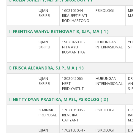
UJIAN
1602105044 -
PSIKOLOGI
MI
SKRIPSI
RIKA SEFTIPIATI
M.
RODI HARTONO
FRENTIKA WAHYU RETNOWATIK, S.IP., MA
( 1 )
UJIAN
1902046031 -
HUBUNGAN
YU
SKRIPSI
NITA AYU
INTERNASIONAL
S.I
RUSMAN TIKA
FRISCA ALEXANDRA, S.I.P.,M.A
( 1 )
UJIAN
1802045065 -
HUBUNGAN
DR
SKRIPSI
HERTI
INTERNASIONAL
AN
PRIDIYASTUTI
S.I
NETTY DYAN PRASTIKA, M.PSI., PSIKOLOG
( 2 )
SEMINAR
1702105005 -
PSIKOLOGI
DR
PROPOSAL
IRENE IKA
RA
CAHYANTI
M.S
UJIAN
1702105054 -
PSIKOLOGI
DI