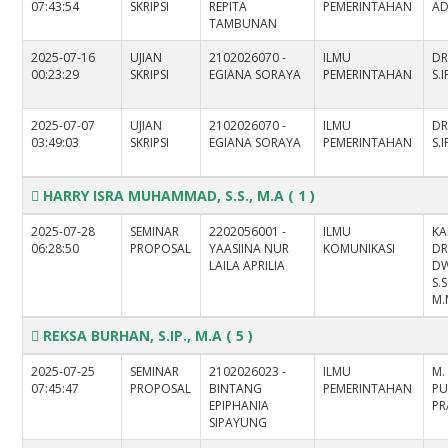
07:43:54
SKRIPSI
REPITA
PEMERINTAHAN
AD
TAMBUNAN
2025-07-16
UJIAN
2102026070 -
ILMU
DR
00:23:29
SKRIPSI
EGIANA SORAYA
PEMERINTAHAN
S.I
2025-07-07
UJIAN
2102026070 -
ILMU
DR
03:49:03
SKRIPSI
EGIANA SORAYA
PEMERINTAHAN
S.I
HARRY ISRA MUHAMMAD, S.S., M.A
( 1 )
2025-07-28
SEMINAR
2202056001 -
ILMU
KA
06:28:50
PROPOSAL
YAASIINA NUR
KOMUNIKASI
DR
LAILA APRILIA
DW
S.
M.
REKSA BURHAN, S.IP., M.A
( 5 )
2025-07-25
SEMINAR
2102026023 -
ILMU
M.
07:45:47
PROPOSAL
BINTANG
PEMERINTAHAN
PU
EPIPHANIA
PR
SIPAYUNG