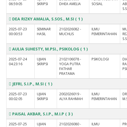
06:59:05
SKRIPSI
DHEA AMELIA
SOSIAL
AB
S.S
DEA RIZKY AMALIA, S.SOS., M.SI
( 1 )
2025-07-23
SEMINAR
2102026082 -
ILMU
M
00:00:53
HASIL
MUCHLIS
PEMERINTAHAN
RE
S.
AULIA SUHESTY, M.PSI., PSIKOLOG
( 1 )
2025-07-24
UJIAN
2102106078 -
PSIKOLOGI
DI
04:23:16
SKRIPSI
YOGA PUTRA
RA
FATHAR
PS
PRATAMA
JEFRI, S.I.P., M.SI
( 1 )
2025-07-23
UJIAN
2002026019 -
ILMU
DR
00:02:05
SKRIPSI
ALYA RAHMAH
PEMERINTAHAN
M.
PAISAL AKBAR, S.I.P., M.I.P
( 3 )
2025-07-25
UJIAN
2102026080 -
ILMU
PR