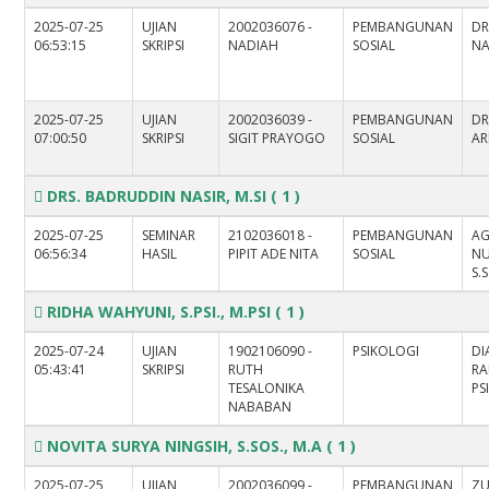
2025-07-25
UJIAN
2002036076 -
PEMBANGUNAN
DR
06:53:15
SKRIPSI
NADIAH
SOSIAL
NA
2025-07-25
UJIAN
2002036039 -
PEMBANGUNAN
D
07:00:50
SKRIPSI
SIGIT PRAYOGO
SOSIAL
AR
DRS. BADRUDDIN NASIR, M.SI
( 1 )
2025-07-25
SEMINAR
2102036018 -
PEMBANGUNAN
AG
06:56:34
HASIL
PIPIT ADE NITA
SOSIAL
NU
S.
RIDHA WAHYUNI, S.PSI., M.PSI
( 1 )
2025-07-24
UJIAN
1902106090 -
PSIKOLOGI
DI
05:43:41
SKRIPSI
RUTH
RA
TESALONIKA
PS
NABABAN
NOVITA SURYA NINGSIH, S.SOS., M.A
( 1 )
2025-07-25
UJIAN
2002036099 -
PEMBANGUNAN
ZU