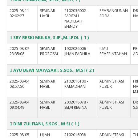
2025-08-11
SEMINAR
2102036002 -
PEMBANGUNAN
DR
02:02:27
HASIL
SARIFAH
SOSIAL
NA
NADILLAH
EFENDY
SRY RESKI MULKA, S.IP.,M.I.POL
( 1 )
2025-08-07
SEMINAR
1902026006 -
ILMU
PR
23:35:08
PROPOSAL
JIHAN FADHILA
PEMERINTAHAN
AD
AYU DEWI MAYASARI, S.SOS., M.SI
( 2 )
2025-08-04
SEMINAR
2102016100 -
ADMINISTRASI
FR
08:57:50
HASIL
RAMADHANI
PUBLIK
HA
M.
2025-08-04
SEMINAR
2002016078 -
ADMINISTRASI
DR
09:04:49
HASIL
SELVI REGINA
PUBLIK
S.S
DINI ZULFIANI, S.SOS., M.SI
( 1 )
2025-08-05
UJIAN
2102016038 -
ADMINISTRASI
TH