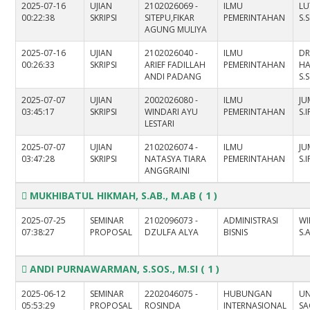
2025-07-16
UJIAN
2102026069 -
ILMU
LU
00:22:38
SKRIPSI
SITEPU,FIKAR
PEMERINTAHAN
S.S
AGUNG MULIYA
2025-07-16
UJIAN
2102026040 -
ILMU
D
00:26:33
SKRIPSI
ARIEF FADILLAH
PEMERINTAHAN
HA
ANDI PADANG
S.
2025-07-07
UJIAN
2002026080 -
ILMU
JU
03:45:17
SKRIPSI
WINDARI AYU
PEMERINTAHAN
S.I
LESTARI
2025-07-07
UJIAN
2102026074 -
ILMU
JU
03:47:28
SKRIPSI
NATASYA TIARA
PEMERINTAHAN
S.I
ANGGRAINI
MUKHIBATUL HIKMAH, S.AB., M.AB
( 1 )
2025-07-25
SEMINAR
2102096073 -
ADMINISTRASI
WI
07:38:27
PROPOSAL
DZULFA ALYA
BISNIS
S.
ANDI PURNAWARMAN, S.SOS., M.SI
( 1 )
2025-06-12
SEMINAR
2202046075 -
HUBUNGAN
UN
05:53:29
PROPOSAL
ROSINDA
INTERNASIONAL
SA