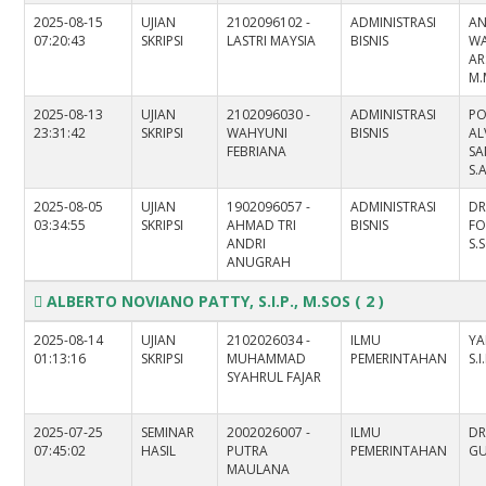
2025-08-15
UJIAN
2102096102 -
ADMINISTRASI
AN
07:20:43
SKRIPSI
LASTRI MAYSIA
BISNIS
W
AR
M.
2025-08-13
UJIAN
2102096030 -
ADMINISTRASI
PO
23:31:42
SKRIPSI
WAHYUNI
BISNIS
AL
FEBRIANA
SA
S.
2025-08-05
UJIAN
1902096057 -
ADMINISTRASI
DR
03:34:55
SKRIPSI
AHMAD TRI
BISNIS
FO
ANDRI
S.S
ANUGRAH
ALBERTO NOVIANO PATTY, S.I.P., M.SOS
( 2 )
2025-08-14
UJIAN
2102026034 -
ILMU
YA
01:13:16
SKRIPSI
MUHAMMAD
PEMERINTAHAN
S.I
SYAHRUL FAJAR
2025-07-25
SEMINAR
2002026007 -
ILMU
DR
07:45:02
HASIL
PUTRA
PEMERINTAHAN
GU
MAULANA