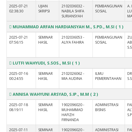
2025-07-21
UJIAN
2102036032 -
PEMBANGUNAN
A.
02:38:30
SKRIPSI
NABILA SHIFA
SOSIAL
LU
SURIANSYAH
M
MUHAMMAD ARFAN HARDIANSYAH M., S.PD., M.SI
( 1 )
2025-07-21
SEMINAR
2102036053 -
PEMBANGUNAN
ZU
07:56:15
HASIL
ALIYA FAHIRA
SOSIAL
AB
S.S
LUTFI WAHYUDI, S.SOS., M.SI
( 1 )
2025-07-16
SEMINAR
2102026062 -
ILMU
DR
00:24:55
HASIL
MIA AUDINA
PEMERINTAHAN
S.
ANNISA WAHYUNI ARSYAD, S.IP., M.M
( 2 )
2025-07-18
SEMINAR
1902096020 -
ADMINISTRASI
FA
08:19:11
HASIL
MUHAMMAD
BISNIS
AL
HAFIZH
S.
FIRNANDA
2025-07-11
SEMINAR
1902096020 -
ADMINISTRASI
FA