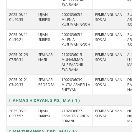
SYA'BANA
2025-08-11
UJIAN
2002036054 -
PEMBANGUNAN
ZU
01:49:35
SKRIPSI
MILENIA
SOSIAL
AB
KUSUMANINGSIH
S.S
2025-08-11
UJIAN
2002036054 -
PEMBANGUNAN
ZU
01:39:21
SKRIPSI
MILENIA
SOSIAL
AB
KUSUMANINGSIH
S.S
2025-07-29
SEMINAR
2102036015 -
PEMBANGUNAN
A.
07:50:34
HASIL
MUHAMMAD
SOSIAL
LU
ALIF FAADHIL
M
SYA'BANA
2025-07-21
SEMINAR
1902036039 -
PEMBANGUNAN
DR
03:49:33
PROPOSAL
MUTIA ARABELLA
SOSIAL
B
SHEFYANI
NA
AHMAD HIDAYAH, S.PD., M.A
( 1 )
2025-08-11
UJIAN
2102036027 -
PEMBANGUNAN
NO
01:37:57
SKRIPSI
SASMITA YUNDA
SOSIAL
NI
EFRIANI
M.
IAN TUBANGSA, S.PD., M.SI
( 1 )