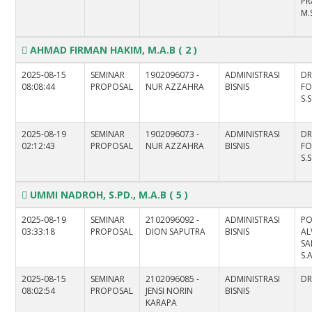
PR
M.
AHMAD FIRMAN HAKIM, M.A.B
( 2 )
2025-08-15
SEMINAR
1902096073 -
ADMINISTRASI
DR
08:08:44
PROPOSAL
NUR AZZAHRA
BISNIS
FO
S.S
2025-08-19
SEMINAR
1902096073 -
ADMINISTRASI
DR
02:12:43
PROPOSAL
NUR AZZAHRA
BISNIS
FO
S.S
UMMI NADROH, S.PD., M.A.B
( 5 )
2025-08-19
SEMINAR
2102096092 -
ADMINISTRASI
PO
03:33:18
PROPOSAL
DION SAPUTRA
BISNIS
AL
SA
S.
2025-08-15
SEMINAR
2102096085 -
ADMINISTRASI
DR
08:02:54
PROPOSAL
JENSI NORIN
BISNIS
KARAPA