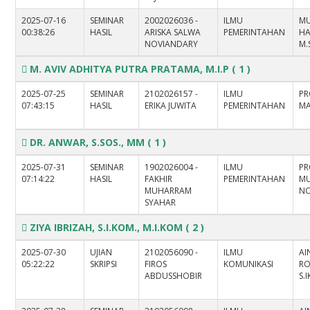
2025-07-16
SEMINAR
2002026036 -
ILMU
MU
00:38:26
HASIL
ARISKA SALWA
PEMERINTAHAN
HAS
NOVIANDARY
M.
M. AVIV ADHITYA PUTRA PRATAMA, M.I.P
( 1 )
2025-07-25
SEMINAR
2102026157 -
ILMU
PR
07:43:15
HASIL
ERIKA JUWITA
PEMERINTAHAN
MA
DR. ANWAR, S.SOS., MM
( 1 )
2025-07-31
SEMINAR
1902026004 -
ILMU
PR
07:14:22
HASIL
FAKHIR
PEMERINTAHAN
M
MUHARRAM
NO
SYAHAR
ZIYA IBRIZAH, S.I.KOM., M.I.KOM
( 2 )
2025-07-30
UJIAN
2102056090 -
ILMU
AI
05:22:22
SKRIPSI
FIROS
KOMUNIKASI
R
ABDUSSHOBIR
S.