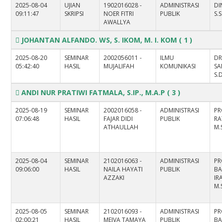
2025-08-04
UJIAN
1902016028 -
ADMINISTRASI
DI
09:11:47
SKRIPSI
NOER FITRI
PUBLIK
S.S
AWALLYA
JOHANTAN ALFANDO. WS, S. IKOM, M. I. KOM
( 1 )
2025-08-20
SEMINAR
2002056011 -
ILMU
DR
05:42:40
HASIL
MUJALIFAH
KOMUNIKASI
SA
S.
ANDI NUR PRATIWI FATMALA, S.IP., M.A.P
( 3 )
2025-08-19
SEMINAR
2002016058 -
ADMINISTRASI
PR
07:06:48
HASIL
FAJAR DIDI
PUBLIK
RA
ATHAULLAH
M.
2025-08-04
SEMINAR
2102016063 -
ADMINISTRASI
PR
09:06:00
HASIL
NAILA HAYATI
PUBLIK
B
AZZAKI
IR
M.
2025-08-05
SEMINAR
2102016093 -
ADMINISTRASI
PR
02:00:21
HASIL
MEIVA TAMAYA
PUBLIK
B