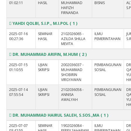
01:02:11
HASIL
MUHAMMAD
BISNIS
AL
HAFIZH
S.
FIRNANDA
YAHDI QOLBI, S.I.P., M.I.POL
( 1 )
2025-07-16
SEMINAR
2102026065 -
ILMU
JU
00:27:36
HASIL
AZILDA SHILLA
PEMERINTAHAN
S.I
MEVITA
DR. MUHAMMAD ARIFIN, M.HUM
( 2 )
2025-07-15
UJIAN
2002036037 -
PEMBANGUNAN
DR
01:10:55
SKRIPSI
MUHAMMAD
SOSIAL
Q
SHOBIRIN
YU
VIRGYAWAN
HA
2025-07-14
UJIAN
2102036058 -
PEMBANGUNAN
DR
07:55:54
SKRIPSI
ANNISA
SOSIAL
Q
AWALYAH
YU
HA
DR. MUHAMMAD HAIRUL SALEH, S.SOS.,MA
( 1 )
2025-07-07
SEMINAR
1902026084 -
ILMU
DR
03:42:55
HASIL
PEPPY SAHARANI
PEMERINTAHAN
GU