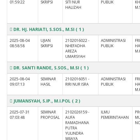
01:59:22
SKRIPSI
SITI NUR
PUBLIK
KH
HALIZAH
M.
DR. HJ. HARIATI, S.SOS., M.SI
( 1 )
2025-08-04
UJIAN
2102016022 -
ADMINISTRASI
FR
08:58:58
SKRIPSI
NHEFADHA
PUBLIK
HA
AREZA
M.
UMARSYAH
DR. SANTI RANDE, S.SOS., M.SI
( 1 )
2025-08-04
SEMINAR
2102016051 -
ADMINISTRASI
FR
09:07:13
HASIL
RIRI NUR ISRA
PUBLIK
HA
M.
JUMANSYAH, S.IP., M.I.POL
( 2 )
2025-07-31
SEMINAR
2102026159 -
ILMU
PR
07:03:48
PROPOSAL
AUFA
PEMERINTAHAN
M
RAMADHANA
NO
PUTRA
YULINDRA
WIJAYA