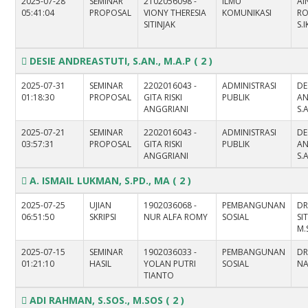
2025-07-28
SEMINAR
2102056098 -
ILMU
AI
05:41:04
PROPOSAL
VIONY THERESIA
KOMUNIKASI
R
SITINJAK
S.
DESIE ANDREASTUTI, S.AN., M.A.P
( 2 )
2025-07-31
SEMINAR
2202016043 -
ADMINISTRASI
DE
01:18:30
PROPOSAL
GITA RISKI
PUBLIK
AN
ANGGRIANI
S.
2025-07-21
SEMINAR
2202016043 -
ADMINISTRASI
DE
03:57:31
PROPOSAL
GITA RISKI
PUBLIK
AN
ANGGRIANI
S.
A. ISMAIL LUKMAN, S.PD., MA
( 2 )
2025-07-25
UJIAN
1902036068 -
PEMBANGUNAN
DR
06:51:50
SKRIPSI
NUR ALFA ROMY
SOSIAL
SI
M.
2025-07-15
SEMINAR
1902036033 -
PEMBANGUNAN
DR
01:21:10
HASIL
YOLAN PUTRI
SOSIAL
NA
TIANTO
ADI RAHMAN, S.SOS., M.SOS
( 2 )