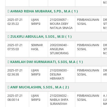
M.
AHMAD RIDHA MUBARAK, S.PD., M.A
( 1 )
2025-07-21
UJIAN
2102036057 -
PEMBANGUNAN
DR
02:35:22
SKRIPSI
MOURA DEBY
SOSIAL
SI
NATALIA SINAGA
M.
ZULKIFLI ABDULLAH, S.SOS., M.SI
( 1 )
2025-07-21
SEMINAR
2002036040 -
PEMBANGUNAN
DR
07:55:03
HASIL
ANGELINA
SOSIAL
SI
SITUMORANG
M.
KAMILAH DWI KURNIAWATI, S.SOS, M.A
( 1 )
2025-07-21
UJIAN
2102036030 -
PEMBANGUNAN
D
02:36:38
SKRIPSI
DESLINA
SOSIAL
AR
HERAWATI
ANIF MUCHLASHIN, S.SOS., M.A
( 2 )
2025-07-21
UJIAN
2102036032 -
PEMBANGUNAN
A.
08:00:14
SKRIPSI
NABILA SHIFA
SOSIAL
LU
SURIANSYAH
M