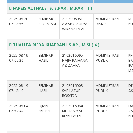
FAREIS ALTHALETS, S.PAR., M.PAR
( 1 )
2025-08-20
SEMINAR
2102096081 -
ADMINISTRASI
M.
07:18:55
PROPOSAL
AWANG AULYA
BISNIS
PU
WIRANATA AR
THALITA RIFDA KHAERANI, S.AP., M.SI
( 4 )
2025-08-19
SEMINAR
2102016095 -
ADMINISTRASI
PR
07:09:26
HASIL
NAJIA RAIHANA
PUBLIK
B
AZ-ZAHRA
IR
M.
2025-08-19
SEMINAR
2102016003 -
ADMINISTRASI
DI
07:13:10
HASIL
SABILATUR
PUBLIK
S.S
ROSYIDAH
2025-08-04
UJIAN
2102016064 -
ADMINISTRASI
D
08:52:42
SKRIPSI
MUHAMMAD
PUBLIK
S.S
RIZKI FAUZI
PH