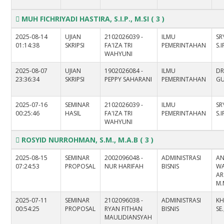
MUH FICHRIYADI HASTIRA, S.I.P., M.SI
( 3 )
2025-08-14
UJIAN
2102026039 -
ILMU
SR
01:14:38
SKRIPSI
FA'IZA TRI
PEMERINTAHAN
S.I
WAHYUNI
2025-08-07
UJIAN
1902026084 -
ILMU
DR
23:36:34
SKRIPSI
PEPPY SAHARANI
PEMERINTAHAN
GU
2025-07-16
SEMINAR
2102026039 -
ILMU
SR
00:25:46
HASIL
FA'IZA TRI
PEMERINTAHAN
S.I
WAHYUNI
ROSYID NURROHMAN, S.M., M.A.B
( 3 )
2025-08-15
SEMINAR
2002096048 -
ADMINISTRASI
AN
07:24:53
PROPOSAL
NUR HARIFAH
BISNIS
W
AR
M.
2025-07-11
SEMINAR
2102096038 -
ADMINISTRASI
KH
00:54:25
PROPOSAL
RYAN FITHAN
BISNIS
SE.
MAULIDIANSYAH