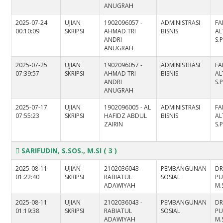
ANUGRAH
2025-07-24
UJIAN
1902096057 -
ADMINISTRASI
FA
00:10:09
SKRIPSI
AHMAD TRI
BISNIS
AL
ANDRI
S.
ANUGRAH
2025-07-25
UJIAN
1902096057 -
ADMINISTRASI
FA
07:39:57
SKRIPSI
AHMAD TRI
BISNIS
AL
ANDRI
S.
ANUGRAH
2025-07-17
UJIAN
1902096005 - AL
ADMINISTRASI
FA
07:55:23
SKRIPSI
HAFIDZ ABDUL
BISNIS
AL
ZAIRIN
S.
SARIFUDIN, S.SOS., M.SI
( 3 )
2025-08-11
UJIAN
2102036043 -
PEMBANGUNAN
DR
01:22:40
SKRIPSI
RABIATUL
SOSIAL
PU
ADAWIYAH
M.
2025-08-11
UJIAN
2102036043 -
PEMBANGUNAN
DR
01:19:38
SKRIPSI
RABIATUL
SOSIAL
PU
ADAWIYAH
M.