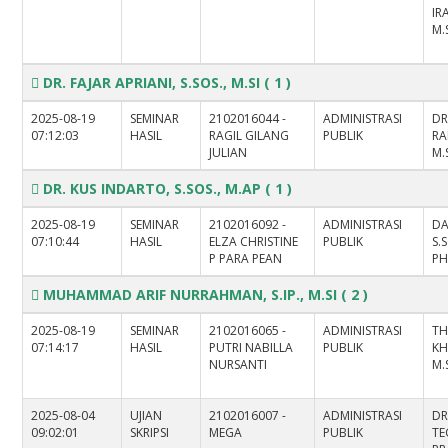
IR
M.
DR. FAJAR APRIANI, S.SOS., M.SI
( 1 )
2025-08-19
SEMINAR
2102016044 -
ADMINISTRASI
DR
07:12:03
HASIL
RAGIL GILANG
PUBLIK
RA
JULIAN
M.
DR. KUS INDARTO, S.SOS., M.AP
( 1 )
2025-08-19
SEMINAR
2102016092 -
ADMINISTRASI
D
07:10:44
HASIL
ELZA CHRISTINE
PUBLIK
S.S
P PARA PEAN
PH
MUHAMMAD ARIF NURRAHMAN, S.IP., M.SI
( 2 )
2025-08-19
SEMINAR
2102016065 -
ADMINISTRASI
TH
07:14:17
HASIL
PUTRI NABILLA
PUBLIK
KH
NURSANTI
M.
2025-08-04
UJIAN
2102016007 -
ADMINISTRASI
DR
09:02:01
SKRIPSI
MEGA
PUBLIK
T