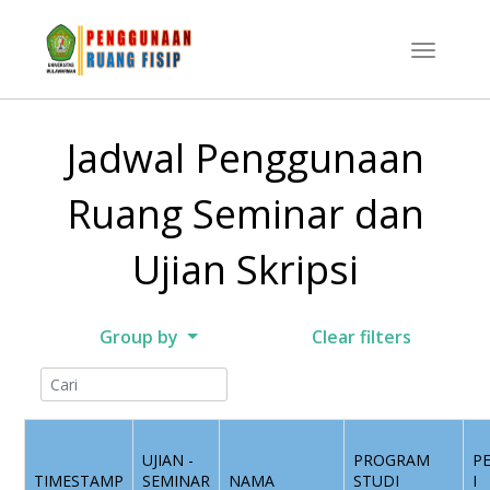
Jadwal Penggunaan
Ruang Seminar dan
Ujian Skripsi
Group by
Clear filters
UJIAN -
PROGRAM
P
TIMESTAMP
SEMINAR
NAMA
STUDI
I