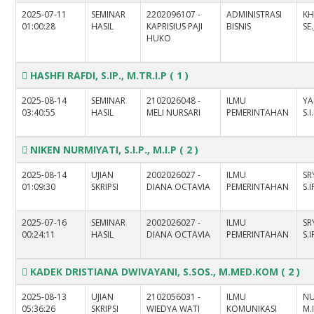
2025-07-11
SEMINAR
2202096107 -
ADMINISTRASI
KH
01:00:28
HASIL
KAPRISIUS PAJI
BISNIS
SE.
HUKO
HASHFI RAFDI, S.IP., M.TR.I.P
( 1 )
2025-08-14
SEMINAR
2102026048 -
ILMU
YA
03:40:55
HASIL
MELI NURSARI
PEMERINTAHAN
S.I
NIKEN NURMIYATI, S.I.P., M.I.P
( 2 )
2025-08-14
UJIAN
2002026027 -
ILMU
SR
01:09:30
SKRIPSI
DIANA OCTAVIA
PEMERINTAHAN
S.I
2025-07-16
SEMINAR
2002026027 -
ILMU
SR
00:24:11
HASIL
DIANA OCTAVIA
PEMERINTAHAN
S.I
KADEK DRISTIANA DWIVAYANI, S.SOS., M.MED.KOM
( 2 )
2025-08-13
UJIAN
2102056031 -
ILMU
NU
05:36:26
SKRIPSI
WIEDYA WATI
KOMUNIKASI
M.