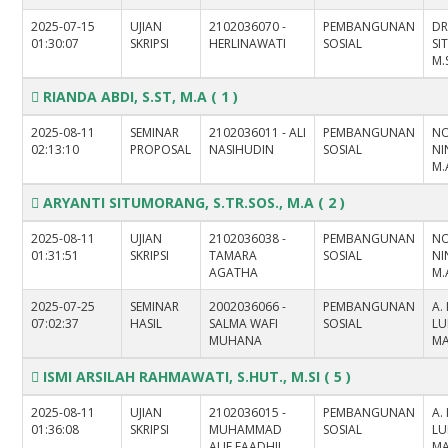
2025-07-15
UJIAN
2102036070 -
PEMBANGUNAN
DR
01:30:07
SKRIPSI
HERLINAWATI
SOSIAL
SI
M.
RIANDA ABDI, S.ST, M.A
( 1 )
2025-08-11
SEMINAR
2102036011 - ALI
PEMBANGUNAN
NO
02:13:10
PROPOSAL
NASIHUDIN
SOSIAL
NI
M.
ARYANTI SITUMORANG, S.TR.SOS., M.A
( 2 )
2025-08-11
UJIAN
2102036038 -
PEMBANGUNAN
NO
01:31:51
SKRIPSI
TAMARA
SOSIAL
NI
AGATHA
M.
2025-07-25
SEMINAR
2002036066 -
PEMBANGUNAN
A.
07:02:37
HASIL
SALMA WAFI
SOSIAL
LU
MUHANA
M
ISMI ARSILAH RAHMAWATI, S.HUT., M.SI
( 5 )
2025-08-11
UJIAN
2102036015 -
PEMBANGUNAN
A.
01:36:08
SKRIPSI
MUHAMMAD
SOSIAL
LU
ALIF FAADHIL
M