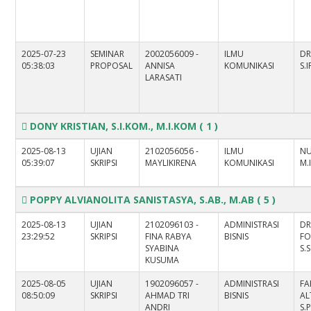
2025-07-23
SEMINAR
2002056009 -
ILMU
DR
05:38:03
PROPOSAL
ANNISA
KOMUNIKASI
S.
LARASATI
DONY KRISTIAN, S.I.KOM., M.I.KOM
( 1 )
2025-08-13
UJIAN
2102056056 -
ILMU
NU
05:39:07
SKRIPSI
MAYLIKIRENA
KOMUNIKASI
M.
POPPY ALVIANOLITA SANISTASYA, S.AB., M.AB
( 5 )
2025-08-13
UJIAN
2102096103 -
ADMINISTRASI
DR
23:29:52
SKRIPSI
FINA RABYA
BISNIS
FO
SYABINA
S.S
KUSUMA
2025-08-05
UJIAN
1902096057 -
ADMINISTRASI
FA
08:50:09
SKRIPSI
AHMAD TRI
BISNIS
AL
ANDRI
S.