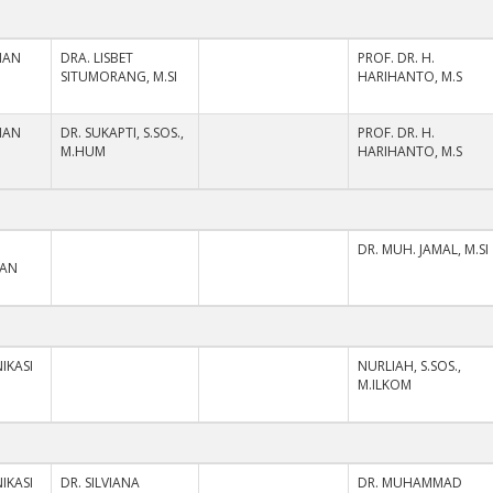
NAN
DRA. LISBET
PROF. DR. H.
SITUMORANG, M.SI
HARIHANTO, M.S
NAN
DR. SUKAPTI, S.SOS.,
PROF. DR. H.
M.HUM
HARIHANTO, M.S
DR. MUH. JAMAL, M.SI
HAN
IKASI
NURLIAH, S.SOS.,
M.ILKOM
IKASI
DR. SILVIANA
DR. MUHAMMAD