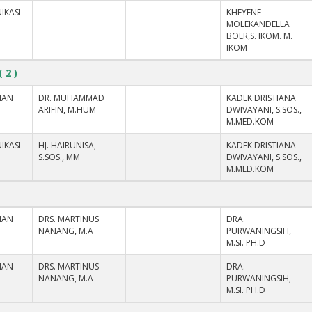
IKASI
KHEYENE
MOLEKANDELLA
BOER,S. IKOM. M.
IKOM
( 2 )
NAN
DR. MUHAMMAD
KADEK DRISTIANA
ARIFIN, M.HUM
DWIVAYANI, S.SOS.,
M.MED.KOM
IKASI
HJ. HAIRUNISA,
KADEK DRISTIANA
S.SOS., MM
DWIVAYANI, S.SOS.,
M.MED.KOM
NAN
DRS. MARTINUS
DRA.
NANANG, M.A
PURWANINGSIH,
M.SI. PH.D
NAN
DRS. MARTINUS
DRA.
NANANG, M.A
PURWANINGSIH,
M.SI. PH.D