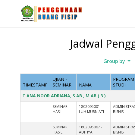
Jadwal Pengg
Group by
UJIAN -
PROGRAM
TIMESTAMP
SEMINAR
NAMA
STUDI
ANA NOOR ADRIANA, S.AB., M.AB
( 3 )
SEMINAR
1802095001 -
ADMINISTRAS
HASIL
LUH MURNIATI
BISNIS
SEMINAR
1802095067 -
ADMINISTRAS
HASIL
ADITIYA
BISNIS