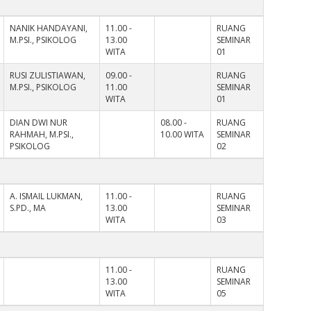
NANIK HANDAYANI,
11.00 -
RUANG
M.PSI., PSIKOLOG
13.00
SEMINAR
WITA
01
RUSI ZULISTIAWAN,
09.00 -
RUANG
M.PSI., PSIKOLOG
11.00
SEMINAR
WITA
01
DIAN DWI NUR
08.00 -
RUANG
RAHMAH, M.PSI.,
10.00 WITA
SEMINAR
PSIKOLOG
02
A. ISMAIL LUKMAN,
11.00 -
RUANG
S.PD., MA
13.00
SEMINAR
WITA
03
11.00 -
RUANG
13.00
SEMINAR
WITA
05