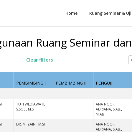
Home
Ruang Seminar & Uji
unaan Ruang Seminar dan 
Clear filters
PEMBIMBING I
PEMBIMBING II
PENGUJI I
I
TUTI WEDIAWATI,
ANA NOOR
S.SOS., M.SI
ADRIANA, S.AB.,
M.AB
I
DR. M. ZAINI, M.SI
ANA NOOR
ADRIANA, S.AB.,