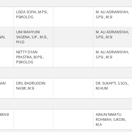
LISDA SOFIA, M.PSI.,
M. ALI ADRIANSYAH,
PSIKOLOG
S.PSI., M.SI
UNI WAHYUNI
M. ALI ADRIANSYAH,
NAL
SAGENA, S.IP., M.SI.,
S.PSI., M.SI
PH.D
NETTY DYAN
M. ALI ADRIANSYAH,
PRASTIKA, M.PSI.,
S.PSI., M.SI
PSIKOLOG
NAN
DRS. BADRUDDIN
DR. SUKAPTI, S.SOS.,
NASIR, M.SI
M.HUM
IKASI
AINUN NIMATU
ROHMAH, S.IKOM.,
M.A