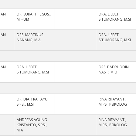
NAN
DR. SUKAPTI, S.SOS.,
DRA. LISBET
M.HUM
SITUMORANG, M.SI
NAN
DRS. MARTINUS
DRA. LISBET
NANANG, M.A
SITUMORANG, M.SI
NAN
DRA. LISBET
DRS. BADRUDDIN
SITUMORANG, M.SI
NASIR, M.SI
DR. DIAH RAHAYU,
RINA RIFAYANTI,
S.PSI., M.SI
M.PSI, PSIKOLOG
ANDREAS AGUNG
RINA RIFAYANTI,
KRISTANTO, S.PSI.,
M.PSI, PSIKOLOG
M.A