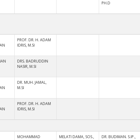
PH.D
PROF. DR. H. ADAM
HAN
IDRIS, M.SI
NAN
DRS. BADRUDDIN
NASIR, M.SI
DR. MUH. JAMAL,
HAN
M.SI
PROF. DR. H. ADAM
HAN
IDRIS, M.SI
MOHAMMAD
MELATI DAMA, SOS.,
DR. BUDIMAN. S.IP.,