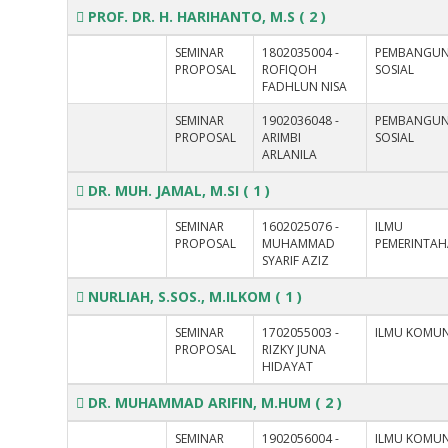
PROF. DR. H. HARIHANTO, M.S
( 2 )
SEMINAR
1802035004 -
PEMBANGU
PROPOSAL
ROFIQOH
SOSIAL
FADHLUN NISA
SEMINAR
1902036048 -
PEMBANGU
PROPOSAL
ARIMBI
SOSIAL
ARLANILA
DR. MUH. JAMAL, M.SI
( 1 )
SEMINAR
1602025076 -
ILMU
PROPOSAL
MUHAMMAD
PEMERINTA
SYARIF AZIZ
NURLIAH, S.SOS., M.ILKOM
( 1 )
SEMINAR
1702055003 -
ILMU KOMUN
PROPOSAL
RIZKY JUNA
HIDAYAT
DR. MUHAMMAD ARIFIN, M.HUM
( 2 )
SEMINAR
1902056004 -
ILMU KOMUN