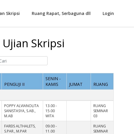
an Skripsi
Ruang Rapat, Serbaguna dll
Login
Ujian Skripsi
SENIN -
PENGUJI II
KAMIS
JUMAT
RUANG
POPPY ALVIANOLITA
13.00 -
RUANG
SANISTASYA, S.AB.,
15.00
SEMINAR
M.AB
WITA
03
FAREIS ALTHALETS,
09.00 -
RUANG
S.PAR., M.PAR
11.00
SEMINAR