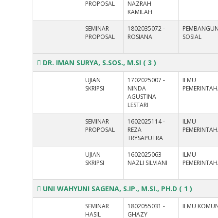
PROPOSAL
NAZRAH
KAMILAH
SEMINAR
1802035072 -
PEMBANGU
PROPOSAL
ROSIANA
SOSIAL
DR. IMAN SURYA, S.SOS., M.SI
( 3 )
UJIAN
1702025007 -
ILMU
SKRIPSI
NINDA
PEMERINTA
AGUSTINA
LESTARI
SEMINAR
1602025114 -
ILMU
PROPOSAL
REZA
PEMERINTA
TRYSAPUTRA
UJIAN
1602025063 -
ILMU
SKRIPSI
NAZLI SILVIANI
PEMERINTA
UNI WAHYUNI SAGENA, S.IP., M.SI., PH.D
( 1 )
SEMINAR
1802055031 -
ILMU KOMUN
HASIL
GHAZY