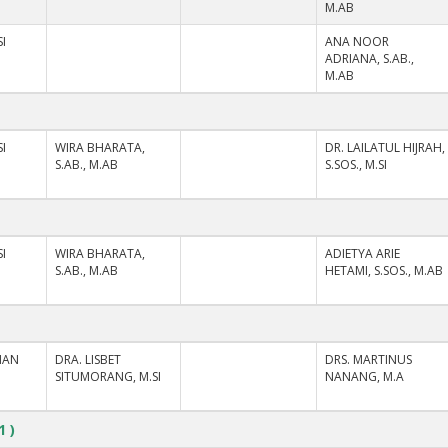
M.AB
I
ANA NOOR
ADRIANA, S.AB.,
M.AB
I
WIRA BHARATA,
DR. LAILATUL HIJRAH,
S.AB., M.AB
S.SOS., M.SI
I
WIRA BHARATA,
ADIETYA ARIE
S.AB., M.AB
HETAMI, S.SOS., M.AB
NAN
DRA. LISBET
DRS. MARTINUS
SITUMORANG, M.SI
NANANG, M.A
1 )