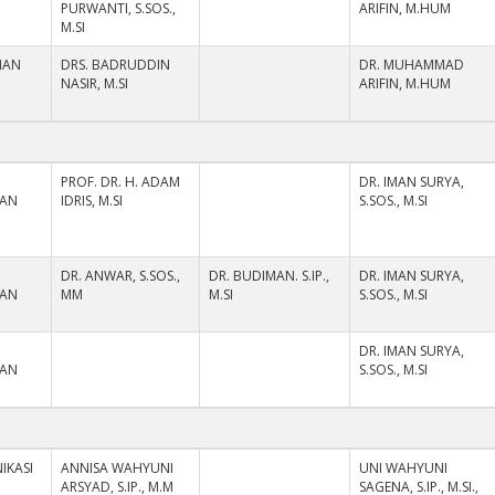
PURWANTI, S.SOS.,
ARIFIN, M.HUM
M.SI
NAN
DRS. BADRUDDIN
DR. MUHAMMAD
NASIR, M.SI
ARIFIN, M.HUM
PROF. DR. H. ADAM
DR. IMAN SURYA,
HAN
IDRIS, M.SI
S.SOS., M.SI
DR. ANWAR, S.SOS.,
DR. BUDIMAN. S.IP.,
DR. IMAN SURYA,
HAN
MM
M.SI
S.SOS., M.SI
DR. IMAN SURYA,
HAN
S.SOS., M.SI
IKASI
ANNISA WAHYUNI
UNI WAHYUNI
ARSYAD, S.IP., M.M
SAGENA, S.IP., M.SI.,