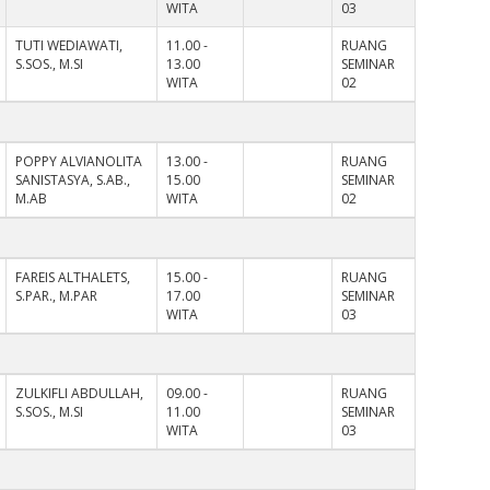
WITA
03
TUTI WEDIAWATI,
11.00 -
RUANG
S.SOS., M.SI
13.00
SEMINAR
WITA
02
POPPY ALVIANOLITA
13.00 -
RUANG
SANISTASYA, S.AB.,
15.00
SEMINAR
M.AB
WITA
02
FAREIS ALTHALETS,
15.00 -
RUANG
S.PAR., M.PAR
17.00
SEMINAR
WITA
03
ZULKIFLI ABDULLAH,
09.00 -
RUANG
S.SOS., M.SI
11.00
SEMINAR
WITA
03