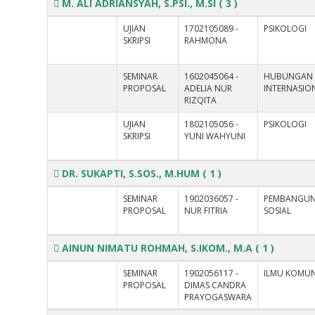
M. ALI ADRIANSYAH, S.PSI., M.SI
( 3 )
UJIAN
1702105089 -
PSIKOLOGI
SKRIPSI
RAHMONA
SEMINAR
1602045064 -
HUBUNGAN
PROPOSAL
ADELIA NUR
INTERNASIO
RIZQITA
UJIAN
1802105056 -
PSIKOLOGI
SKRIPSI
YUNI WAHYUNI
DR. SUKAPTI, S.SOS., M.HUM
( 1 )
SEMINAR
1902036057 -
PEMBANGU
PROPOSAL
NUR FITRIA
SOSIAL
AINUN NIMATU ROHMAH, S.IKOM., M.A
( 1 )
SEMINAR
1902056117 -
ILMU KOMUN
PROPOSAL
DIMAS CANDRA
PRAYOGASWARA