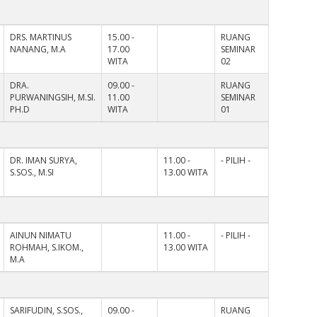
DRS. MARTINUS
15.00 -
RUANG
NANANG, M.A
17.00
SEMINAR
WITA
02
DRA.
09.00 -
RUANG
PURWANINGSIH, M.SI.
11.00
SEMINAR
PH.D
WITA
01
DR. IMAN SURYA,
11.00 -
- PILIH -
S.SOS., M.SI
13.00 WITA
AINUN NIMATU
11.00 -
- PILIH -
ROHMAH, S.IKOM.,
13.00 WITA
M.A
SARIFUDIN, S.SOS.,
09.00 -
RUANG