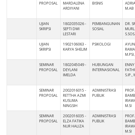
PROPOSAL
MARDALENA
BISNIS
ADRIA
ARDIYANI
M.AB
UJIAN
1802035026 -
PEMBANGUNAN
DR. SR
SKRIPSI
SEPTI DWI
SOSIAL
MURLI
LESTARI
S.SOS.
UJIAN
1902106063 -
PSIKOLOGI
AYU
SKRIPSI
KARYA SHELIM
RAMA
M.PSI
SEMINAR
1802045049 -
HUBUNGAN
ENNY
PROPOSAL
DEYLANI
INTERNASIONAL
FATH
IMELDA
S.IP., 
SEMINAR
2002016015 -
ADMINISTRASI
PROF.
PROPOSAL
RETTHA AZMI
PUBLIK
BAM
KUSUMA
IRAWA
NINGSIH
M.SI
SEMINAR
2002016035 -
ADMINISTRASI
PROF.
PROPOSAL
ELZA FATIKA
PUBLIK
BAM
NUR HALIZA
IRAWA
M.SI