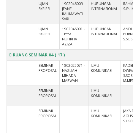
UJIAN
1902046009 -
HUBUNGAN
RAHM
SKRIPSI
JEANE
INTERNASIONAL
S.IP., 
RAHMAWATI
SARI
UJIAN
1902046091 -
HUBUNGAN
ANDI
SKRIPSI
TIYYA
INTERNASIONAL
PURN
NUFIKHA
S.SOS.
AZIZA
RUANG SEMINAR 04
( 17 )
SEMINAR
1802055071 -
ILMU
KADE
PROPOSAL
NAZLIAH
KOMUNIKASI
DWIV
MIHADA
S.SOS.
MARWAH
M.ME
SEMINAR
ILMU
PROPOSAL
KOMUNIKASI
SEMINAR
ILMU
JAKA 
PROPOSAL
KOMUNIKASI
AGUS
S.I.K