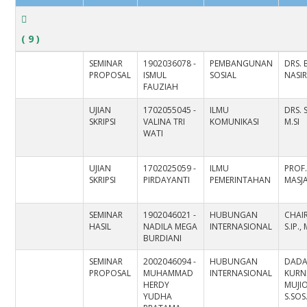
( 9 )
SEMINAR
1902036078 -
PEMBANGUNAN
DRS.
PROPOSAL
ISMUL
SOSIAL
NASIR
FAUZIAH
UJIAN
1702055045 -
ILMU
DRS. 
SKRIPSI
VALINA TRI
KOMUNIKASI
M.SI
WATI
UJIAN
1702025059 -
ILMU
PROF.
SKRIPSI
PIRDAYANTI
PEMERINTAHAN
MASJA
SEMINAR
1902046021 -
HUBUNGAN
CHAI
HASIL
NADILA MEGA
INTERNASIONAL
S.IP.,
BURDIANI
SEMINAR
2002046094 -
HUBUNGAN
DADA
PROPOSAL
MUHAMMAD
INTERNASIONAL
KURN
HERDY
MUJI
YUDHA
S.SOS