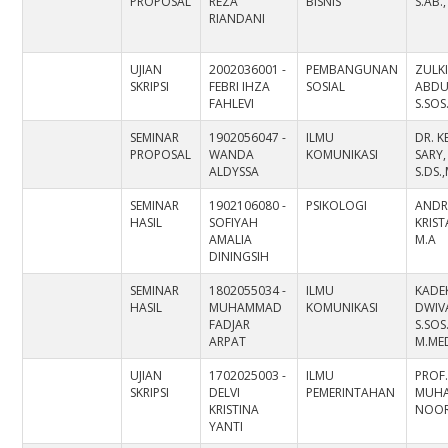
PROPOSAL
REZA
BISNIS
S.AB.
RIANDANI
UJIAN
2002036001 -
PEMBANGUNAN
ZULKI
SKRIPSI
FEBRI IHZA
SOSIAL
ABDU
FAHLEVI
S.SOS.
SEMINAR
1902056047 -
ILMU
DR. K
PROPOSAL
WANDA
KOMUNIKASI
SARY,
ALDYSSA
S.DS
SEMINAR
1902106080 -
PSIKOLOGI
ANDR
HASIL
SOFIYAH
KRIST
AMALIA
M.A
DININGSIH
SEMINAR
1802055034 -
ILMU
KADE
HASIL
MUHAMMAD
KOMUNIKASI
DWIV
FADJAR
S.SOS.
ARPAT
M.ME
UJIAN
1702025003 -
ILMU
PROF.
SKRIPSI
DELVI
PEMERINTAHAN
MUH
KRISTINA
NOOR,
YANTI