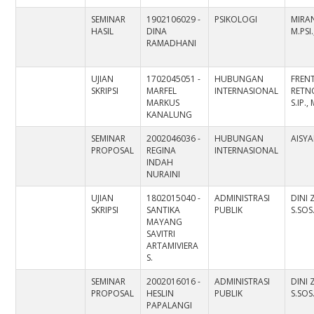
SEMINAR
1902106029 -
PSIKOLOGI
MIRAN
HASIL
DINA
M.PSI
RAMADHANI
UJIAN
1702045051 -
HUBUNGAN
FREN
SKRIPSI
MARFEL
INTERNASIONAL
RETN
MARKUS
S.IP.,
KANALUNG
SEMINAR
2002046036 -
HUBUNGAN
AISYA
PROPOSAL
REGINA
INTERNASIONAL
INDAH
NURAINI
UJIAN
1802015040 -
ADMINISTRASI
DINI 
SKRIPSI
SANTIKA
PUBLIK
S.SOS.
MAYANG
SAVITRI
ARTAMIVIERA
S.
SEMINAR
2002016016 -
ADMINISTRASI
DINI 
PROPOSAL
HESLIN
PUBLIK
S.SOS.
PAPALANGI