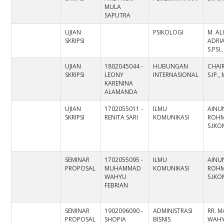
MULA
SAPUTRA
UJIAN
PSIKOLOGI
M. AL
SKRIPSI
ADRI
S.PSI.
UJIAN
1802045044 -
HUBUNGAN
CHAI
SKRIPSI
LEONY
INTERNASIONAL
S.IP.,
KARENINA
ALAMANDA
UJIAN
1702055011 -
ILMU
AINU
SKRIPSI
RENITA SARI
KOMUNIKASI
ROHM
S.IKO
SEMINAR
1702055095 -
ILMU
AINU
PROPOSAL
MUHAMMAD
KOMUNIKASI
ROHM
WAHYU
S.IKO
FEBRIAN
SEMINAR
1902096090 -
ADMINISTRASI
RR. 
PROPOSAL
SHOPIA
BISNIS
WAHY