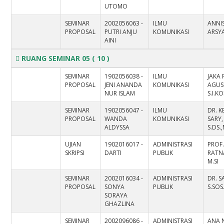
UTOMO
SEMINAR
2002056063 -
ILMU
ANNI
PROPOSAL
PUTRI ANJU
KOMUNIKASI
ARSYA
AINI
RUANG SEMINAR 05
( 10 )
SEMINAR
1902056038 -
ILMU
JAKA 
PROPOSAL
JENI ANANDA
KOMUNIKASI
AGUS
NUR ISLAM
S.I.K
SEMINAR
1902056047 -
ILMU
DR. K
PROPOSAL
WANDA
KOMUNIKASI
SARY,
ALDYSSA
S.DS
UJIAN
1902016017 -
ADMINISTRASI
PROF. 
SKRIPSI
DARTI
PUBLIK
RATN
M.SI
SEMINAR
2002016034 -
ADMINISTRASI
DR. S
PROPOSAL
SONYA
PUBLIK
S.SOS.
SORAYA
GHAZLINA
SEMINAR
2002096086 -
ADMINISTRASI
ANA 