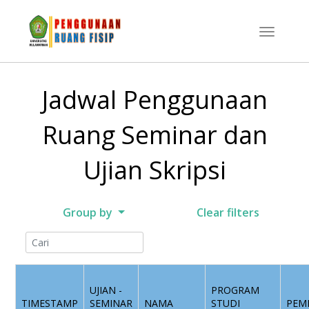
Jadwal Penggunaan
Ruang Seminar dan
Ujian Skripsi
Group by
Clear filters
UJIAN -
PROGRAM
TIMESTAMP
SEMINAR
NAMA
STUDI
PEM