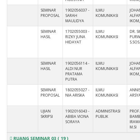
SEMINAR
1902056037 -
ILMU
JOHA
PROPOSAL
SARAH
KOMUNIKASI
ALFAN
MAULIDYA
IKOM,
SEMINAR
1702055003 -
ILMU
DR. S
HASIL
RIZKY JUNA
KOMUNIKASI
PURW
HIDAYAT
S.SOS.
SEMINAR
1902056114 -
ILMU
JOHA
HASIL
ALDI NUR
KOMUNIKASI
ALFAN
PRATAMA
IKOM,
PUTRA
SEMINAR
1802055027 -
ILMU
ANNI
PROPOSAL
NIA ARISKA
KOMUNIKASI
ARSYA
UJIAN
1902016043 -
ADMINISTRASI
PROF.
SKRIPSI
ABIBA VIONA
PUBLIK
BAM
SORAYA
IRAWA
M.SI
RUANG SEMINAR 03
( 19 )