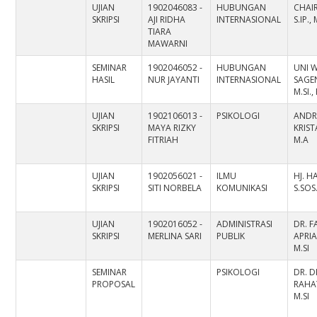
UJIAN
1902046083 -
HUBUNGAN
CHAI
SKRIPSI
AJI RIDHA
INTERNASIONAL
S.IP.,
TIARA
MAWARNI
SEMINAR
1902046052 -
HUBUNGAN
UNI 
HASIL
NUR JAYANTI
INTERNASIONAL
SAGEN
M.SI.,
UJIAN
1902106013 -
PSIKOLOGI
ANDR
SKRIPSI
MAYA RIZKY
KRIST
FITRIAH
M.A
UJIAN
1902056021 -
ILMU
HJ. H
SKRIPSI
SITI NORBELA
KOMUNIKASI
S.SOS
UJIAN
1902016052 -
ADMINISTRASI
DR. F
SKRIPSI
MERLINA SARI
PUBLIK
APRIA
M.SI
SEMINAR
PSIKOLOGI
DR. D
PROPOSAL
RAHAY
M.SI