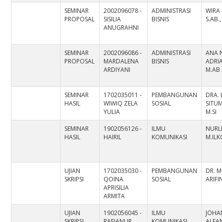
SEMINAR
2002096078 -
ADMINISTRASI
WIRA
PROPOSAL
SISILIA
BISNIS
S.AB.
ANUGRAHNI
SEMINAR
2002096086 -
ADMINISTRASI
ANA 
PROPOSAL
MARDALENA
BISNIS
ADRIA
ARDIYANI
M.AB
SEMINAR
1702035011 -
PEMBANGUNAN
DRA. 
HASIL
WIWIQ ZELA
SOSIAL
SITU
YULIA
M.SI
SEMINAR
1902056126 -
ILMU
NURLI
HASIL
HAIRIL
KOMUNIKASI
M.IL
UJIAN
1702035030 -
PEMBANGUNAN
DR. 
SKRIPSI
QOINA
SOSIAL
ARIFI
APRISILIA
ARMITA
UJIAN
1902056045 -
ILMU
JOHA
SKRIPSI
RAFIANUR
KOMUNIKASI
ALFAN