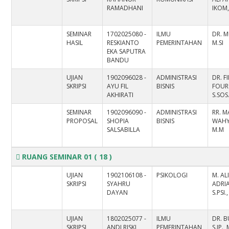
RAMADHANI
IKOM,
SEMINAR
1702025080 -
ILMU
DR. M
HASIL
RESKIANTO
PEMERINTAHAN
M.SI
EKA SAPUTRA
BANDU
UJIAN
1902096028 -
ADMINISTRASI
DR. 
SKRIPSI
AYU FIL
BISNIS
FOUR
AKHIRATI
S.SOS.
SEMINAR
1902096090 -
ADMINISTRASI
RR. 
PROPOSAL
SHOPIA
BISNIS
WAHY
SALSABILLA
M.M
RUANG SEMINAR 01
( 18 )
UJIAN
1902106108 -
PSIKOLOGI
M. AL
SKRIPSI
SYAHRU
ADRI
DAYAN
S.PSI.
UJIAN
1802025077 -
ILMU
DR. 
SKRIPSI
ANDI RISKI
PEMERINTAHAN
S.IP., 