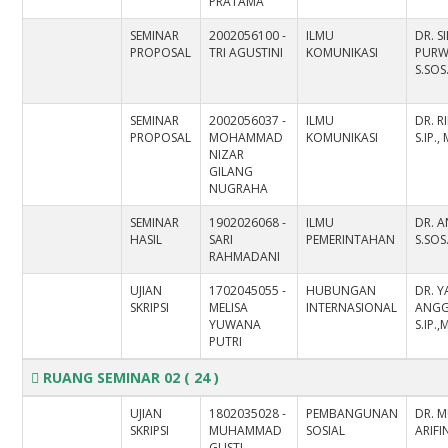
PRATAMA
SEMINAR
2002056100 -
ILMU
DR. S
PROPOSAL
TRI AGUSTINI
KOMUNIKASI
PURW
S.SOS.
SEMINAR
2002056037 -
ILMU
DR. R
PROPOSAL
MOHAMMAD
KOMUNIKASI
S.IP.,
NIZAR
GILANG
NUGRAHA
SEMINAR
1902026068 -
ILMU
DR. 
HASIL
SARI
PEMERINTAHAN
S.SOS
RAHMADANI
UJIAN
1702045055 -
HUBUNGAN
DR. 
SKRIPSI
MELISA
INTERNASIONAL
ANGG
YUWANA
S.IP.,
PUTRI
RUANG SEMINAR 02
( 24 )
UJIAN
1802035028 -
PEMBANGUNAN
DR. 
SKRIPSI
MUHAMMAD
SOSIAL
ARIFI
GUSTI