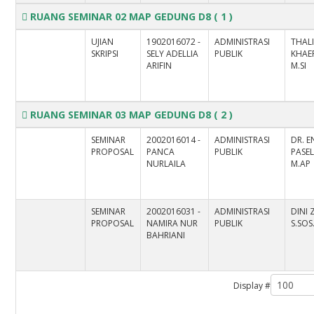
RUANG SEMINAR 02 MAP GEDUNG D8
( 1 )
UJIAN
1902016072 -
ADMINISTRASI
THALI
SKRIPSI
SELY ADELLIA
PUBLIK
KHAER
ARIFIN
M.SI
RUANG SEMINAR 03 MAP GEDUNG D8
( 2 )
SEMINAR
2002016014 -
ADMINISTRASI
DR. 
PROPOSAL
PANCA
PUBLIK
PASEL
NURLAILA
M.AP
SEMINAR
2002016031 -
ADMINISTRASI
DINI 
PROPOSAL
NAMIRA NUR
PUBLIK
S.SOS.
BAHRIANI
Display #