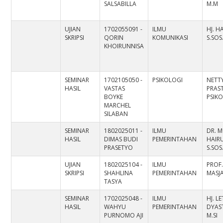
SALSABILLA
M.M
UJIAN
1702055091 -
ILMU
HJ. H
SKRIPSI
QORIN
KOMUNIKASI
S.SOS
KHOIRUNNISA
SEMINAR
1702105050 -
PSIKOLOGI
NETT
HASIL
VASTAS
PRAST
BOYKE
PSIK
MARCHEL
SILABAN
SEMINAR
1802025011 -
ILMU
DR. 
HASIL
DIMAS BUDI
PEMERINTAHAN
HAIRU
PRASETYO
S.SOS
UJIAN
1802025104 -
ILMU
PROF.
SKRIPSI
SHAHLINA
PEMERINTAHAN
MASJA
TASYA
SEMINAR
1702025048 -
ILMU
HJ. LE
HASIL
WAHYU
PEMERINTAHAN
DYAST
PURNOMO AJI
M.SI