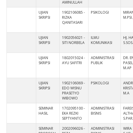
AMINULLAH
UJIAN
1902106085 -
PSIKOLOGI
MIRAN
SKRIPSI
RIZKA
M.PSI
QANITASARI
UJIAN
1902056021 -
ILMU
HJ. H
SKRIPSI
SITI NORBELA
KOMUNIKASI
S.SOS
UJIAN
1802015024 -
ADMINISTRASI
DR. 
SKRIPSI
AYU SAFITRI
PUBLIK
PASEL
M.AP
UJIAN
1902106069 -
PSIKOLOGI
ANDR
SKRIPSI
EDO WISNU
KRIST
PRASETYO
M.A
WIBOWO
SEMINAR
1702095100 -
ADMINISTRASI
FAREI
HASIL
EKA REZKI
BISNIS
ALTH
SEPTYANTO
S.PAR
SEMINAR
2002096026 -
ADMINISTRASI
WIRA