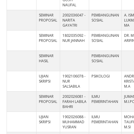
NAUFAL
SEMINAR
2002036047 -
PEMBANGUNAN
A. IS
PROPOSAL
NARITA
SOSIAL
LUKMA
GAYATRI
MA
SEMINAR
1802035092 -
PEMBANGUNAN
DR. 
PROPOSAL
NUR JANNAH
SOSIAL
ARIFI
SEMINAR
PEMBANGUNAN
HASIL
SOSIAL
UJIAN
1902106078 -
PSIKOLOGI
ANDR
SKRIPSI
NUR
KRIST
SALSABILA
M.A
SEMINAR
2002026081 -
ILMU
JUMAN
PROPOSAL
FARAH LABILA
PEMERINTAHAN
M.I.P
BAHRI
UJIAN
1902026088 -
ILMU
MOH
SKRIPSI
MUHAMMAD
PEMERINTAHAN
TAUFI
YUSRAN
M.SI