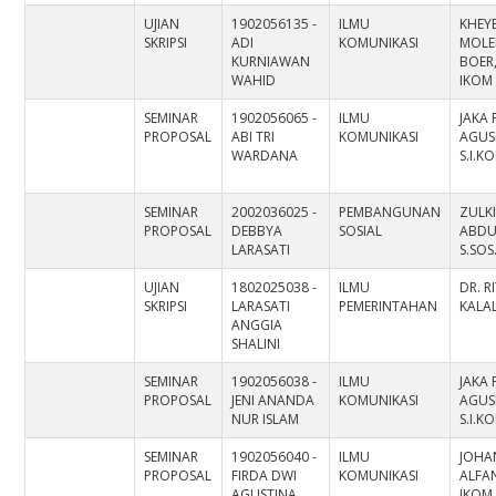
UJIAN
1902056135 -
ILMU
KHEY
SKRIPSI
ADI
KOMUNIKASI
MOLE
KURNIAWAN
BOER,
WAHID
IKOM
SEMINAR
1902056065 -
ILMU
JAKA 
PROPOSAL
ABI TRI
KOMUNIKASI
AGUS
WARDANA
S.I.K
SEMINAR
2002036025 -
PEMBANGUNAN
ZULKI
PROPOSAL
DEBBYA
SOSIAL
ABDU
LARASATI
S.SOS.
UJIAN
1802025038 -
ILMU
DR. R
SKRIPSI
LARASATI
PEMERINTAHAN
KALAL
ANGGIA
SHALINI
SEMINAR
1902056038 -
ILMU
JAKA 
PROPOSAL
JENI ANANDA
KOMUNIKASI
AGUS
NUR ISLAM
S.I.K
SEMINAR
1902056040 -
ILMU
JOHA
PROPOSAL
FIRDA DWI
KOMUNIKASI
ALFAN
AGUSTINA
IKOM,