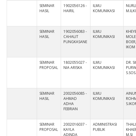
SEMINAR
1902056126 -
ILMU
NURLI
HASIL
HAIRIL
KOMUNIKASI
M.IL
SEMINAR
1902056083 -
ILMU
KHEY
HASIL
CAHALIT
KOMUNIKASI
MOLE
PUNGKASANE
BOER,
IKOM
SEMINAR
1802055027 -
ILMU
DR. S
PROPOSAL
NIA ARISKA
KOMUNIKASI
PURW
S.SOS.
SEMINAR
2002056085 -
ILMU
AINU
HASIL
AHMAD
KOMUNIKASI
ROHM
ADHA
S.IKO
FEBRIAN
SEMINAR
2002016037 -
ADMINISTRASI
THALI
PROPOSAL
KAYLA
PUBLIK
KHAER
ADINDA
M.SI