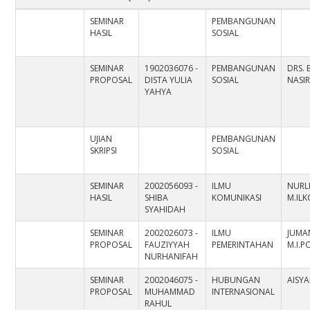
SEMINAR
PEMBANGUNAN
HASIL
SOSIAL
SEMINAR
1902036076 -
PEMBANGUNAN
DRS.
PROPOSAL
DISTA YULIA
SOSIAL
NASIR
YAHYA
UJIAN
PEMBANGUNAN
SKRIPSI
SOSIAL
SEMINAR
2002056093 -
ILMU
NURLI
HASIL
SHIBA
KOMUNIKASI
M.IL
SYAHIDAH
SEMINAR
2002026073 -
ILMU
JUMAN
PROPOSAL
FAUZIYYAH
PEMERINTAHAN
M.I.P
NURHANIFAH
SEMINAR
2002046075 -
HUBUNGAN
AISYA
PROPOSAL
MUHAMMAD
INTERNASIONAL
RAHUL