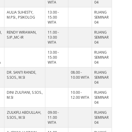
WITA
04
AULIA SUHESTY,
13.00 -
RUANG
M.PSI., PSIKOLOG
15.00
SEMINAR
WITA
04
,
RENDY WIRAWAN,
11.00 -
RUANG
S.IP.,MC-IR
13.00
SEMINAR
WITA
04
13.00 -
RUANG
15.00
SEMINAR
A
WITA
04
DR. SANTI RANDE,
08.00 -
RUANG
S.SOS., M.SI
10.00 WITA
SEMINAR
04
DINI ZULFIANI, S.SOS.,
10.00 -
RUANG
M.SI
12.00 WITA
SEMINAR
04
ZULKIFLI ABDULLAH,
09.00 -
RUANG
S.SOS., M.SI
11.00
SEMINAR
WITA
04