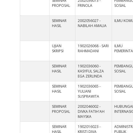
SEMINAR
2002036073 -
PEMBANG
PROPOSAL
FRINOLA
SOSIAL
SEMINAR
2002056027 -
ILMU KOMU
HASIL
NABILAH AMALIA
UJIAN
1902026068 - SARI
ILMU
SKRIPSI
RAHMADANI
PEMERINT
SEMINAR
1902036060 -
PEMBANG
HASIL
KASYFUL SALZA
SOSIAL
EGA ZERLINDA
SEMINAR
1902036065 -
PEMBANG
HASIL
YULIANI
SOSIAL
SUSPRAWITA
SEMINAR
2002046002 -
HUBUNGA
PROPOSAL
DIVKA FATIH'AH
INTERNAS
MAYSKA
SEMINAR
1902016023 -
ADMINISTR
HASIL
KRISTI DIVA
PUBLIK