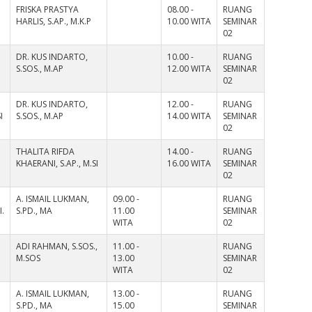
FRISKA PRASTYA
08.00 -
RUANG
HARLIS, S.AP., M.K.P
10.00 WITA
SEMINAR
02
DR. KUS INDARTO,
10.00 -
RUANG
S.SOS., M.AP
12.00 WITA
SEMINAR
02
DR. KUS INDARTO,
12.00 -
RUANG
I
S.SOS., M.AP
14.00 WITA
SEMINAR
02
THALITA RIFDA
14.00 -
RUANG
KHAERANI, S.AP., M.SI
16.00 WITA
SEMINAR
02
A. ISMAIL LUKMAN,
09.00 -
RUANG
.
S.PD., MA
11.00
SEMINAR
WITA
02
ADI RAHMAN, S.SOS.,
11.00 -
RUANG
M.SOS
13.00
SEMINAR
WITA
02
A. ISMAIL LUKMAN,
13.00 -
RUANG
,
S.PD., MA
15.00
SEMINAR