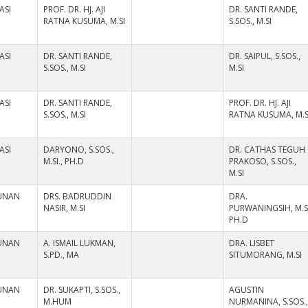
ASI
PROF. DR. HJ. AJI
DR. SANTI RANDE,
RATNA KUSUMA, M.SI
S.SOS., M.SI
ASI
DR. SANTI RANDE,
DR. SAIPUL, S.SOS.,
S.SOS., M.SI
M.SI
ASI
DR. SANTI RANDE,
PROF. DR. HJ. AJI
S.SOS., M.SI
RATNA KUSUMA, M.S
ASI
DARYONO, S.SOS.,
DR. CATHAS TEGUH
M.SI., PH.D
PRAKOSO, S.SOS.,
M.SI
UNAN
DRS. BADRUDDIN
DRA.
NASIR, M.SI
PURWANINGSIH, M.SI
PH.D
UNAN
A. ISMAIL LUKMAN,
DRA. LISBET
S.PD., MA
SITUMORANG, M.SI
UNAN
DR. SUKAPTI, S.SOS.,
AGUSTIN
M.HUM
NURMANINA, S.SOS.