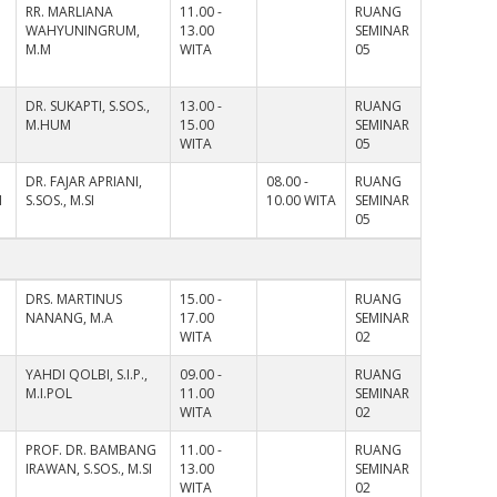
RR. MARLIANA
11.00 -
RUANG
WAHYUNINGRUM,
13.00
SEMINAR
M.M
WITA
05
DR. SUKAPTI, S.SOS.,
13.00 -
RUANG
M.HUM
15.00
SEMINAR
WITA
05
DR. FAJAR APRIANI,
08.00 -
RUANG
I
S.SOS., M.SI
10.00 WITA
SEMINAR
05
DRS. MARTINUS
15.00 -
RUANG
NANANG, M.A
17.00
SEMINAR
WITA
02
YAHDI QOLBI, S.I.P.,
09.00 -
RUANG
M.I.POL
11.00
SEMINAR
WITA
02
PROF. DR. BAMBANG
11.00 -
RUANG
IRAWAN, S.SOS., M.SI
13.00
SEMINAR
WITA
02