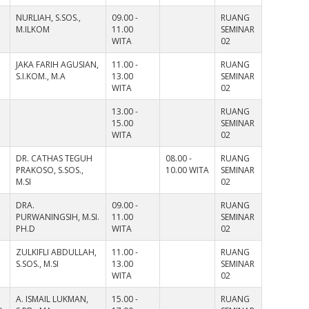
NURLIAH, S.SOS.,
09.00 -
RUANG
M.ILKOM
11.00
SEMINAR
WITA
02
JAKA FARIH AGUSIAN,
11.00 -
RUANG
S.I.KOM., M.A
13.00
SEMINAR
WITA
02
13.00 -
RUANG
15.00
SEMINAR
WITA
02
DR. CATHAS TEGUH
08.00 -
RUANG
PRAKOSO, S.SOS.,
10.00 WITA
SEMINAR
M.SI
02
DRA.
09.00 -
RUANG
PURWANINGSIH, M.SI.
11.00
SEMINAR
PH.D
WITA
02
ZULKIFLI ABDULLAH,
11.00 -
RUANG
S.SOS., M.SI
13.00
SEMINAR
WITA
02
A. ISMAIL LUKMAN,
15.00 -
RUANG