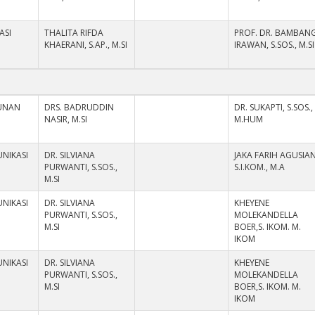
ASI
THALITA RIFDA
PROF. DR. BAMBAN
KHAERANI, S.AP., M.SI
IRAWAN, S.SOS., M.SI
UNAN
DRS. BADRUDDIN
DR. SUKAPTI, S.SOS.,
NASIR, M.SI
M.HUM
NIKASI
DR. SILVIANA
JAKA FARIH AGUSIAN
PURWANTI, S.SOS.,
S.I.KOM., M.A
M.SI
NIKASI
DR. SILVIANA
KHEYENE
PURWANTI, S.SOS.,
MOLEKANDELLA
M.SI
BOER,S. IKOM. M.
IKOM
NIKASI
DR. SILVIANA
KHEYENE
PURWANTI, S.SOS.,
MOLEKANDELLA
M.SI
BOER,S. IKOM. M.
IKOM