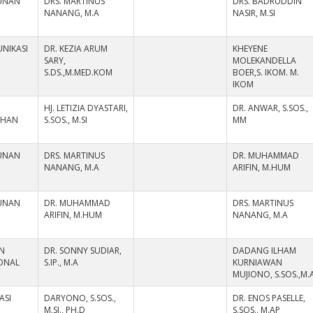
UNAN
DRS. MARTINUS
DRS. BADRUDDIN
NANANG, M.A
NASIR, M.SI
NIKASI
DR. KEZIA ARUM
KHEYENE
SARY,
MOLEKANDELLA
S.DS.,M.MED.KOM
BOER,S. IKOM. M.
IKOM
HJ. LETIZIA DYASTARI,
DR. ANWAR, S.SOS.,
AHAN
S.SOS., M.SI
MM
UNAN
DRS. MARTINUS
DR. MUHAMMAD
NANANG, M.A
ARIFIN, M.HUM
UNAN
DR. MUHAMMAD
DRS. MARTINUS
ARIFIN, M.HUM
NANANG, M.A
N
DR. SONNY SUDIAR,
DADANG ILHAM
IONAL
S.IP., M.A
KURNIAWAN
MUJIONO, S.SOS.,M.
ASI
DARYONO, S.SOS.,
DR. ENOS PASELLE,
M.SI., PH.D
S.SOS., M.AP