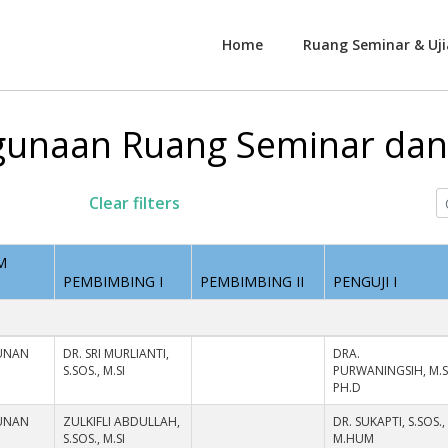
Home
Ruang Seminar & Uji
unaan Ruang Seminar dan 
Clear filters
M
PEMBIMBING I
PEMBIMBING II
PENGUJI I
UNAN
DR. SRI MURLIANTI,
DRA.
S.SOS., M.SI
PURWANINGSIH, M.SI
PH.D
UNAN
ZULKIFLI ABDULLAH,
DR. SUKAPTI, S.SOS.,
S.SOS., M.SI
M.HUM