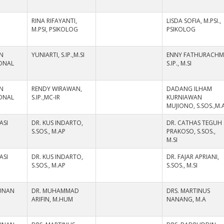
RINA RIFAYANTI,
LISDA SOFIA, M.PSI.,
M.PSI, PSIKOLOG
PSIKOLOG
N
YUNIARTI, S.IP.,M.SI
ENNY FATHURACHMI
IONAL
S.IP., M.SI
N
RENDY WIRAWAN,
DADANG ILHAM
IONAL
S.IP.,MC-IR
KURNIAWAN
MUJIONO, S.SOS.,M.
ASI
DR. KUS INDARTO,
DR. CATHAS TEGUH
S.SOS., M.AP
PRAKOSO, S.SOS.,
M.SI
ASI
DR. KUS INDARTO,
DR. FAJAR APRIANI,
S.SOS., M.AP
S.SOS., M.SI
UNAN
DR. MUHAMMAD
DRS. MARTINUS
ARIFIN, M.HUM
NANANG, M.A