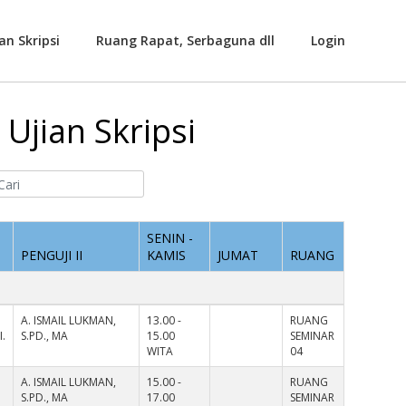
an Skripsi
Ruang Rapat, Serbaguna dll
Login
Ujian Skripsi
SENIN -
PENGUJI II
KAMIS
JUMAT
RUANG
A. ISMAIL LUKMAN,
13.00 -
RUANG
.
S.PD., MA
15.00
SEMINAR
WITA
04
A. ISMAIL LUKMAN,
15.00 -
RUANG
S.PD., MA
17.00
SEMINAR