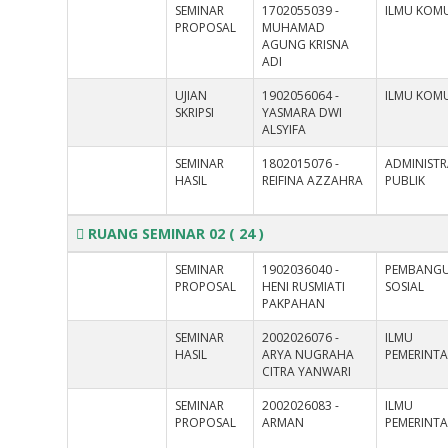
SEMINAR
1702055039 -
ILMU KOMU
PROPOSAL
MUHAMAD
AGUNG KRISNA
ADI
UJIAN
1902056064 -
ILMU KOMU
SKRIPSI
YASMARA DWI
ALSYIFA
SEMINAR
1802015076 -
ADMINISTR
HASIL
REIFINA AZZAHRA
PUBLIK
RUANG SEMINAR 02
( 24 )
SEMINAR
1902036040 -
PEMBANG
PROPOSAL
HENI RUSMIATI
SOSIAL
PAKPAHAN
SEMINAR
2002026076 -
ILMU
HASIL
ARYA NUGRAHA
PEMERINT
CITRA YANWARI
SEMINAR
2002026083 -
ILMU
PROPOSAL
ARMAN
PEMERINT