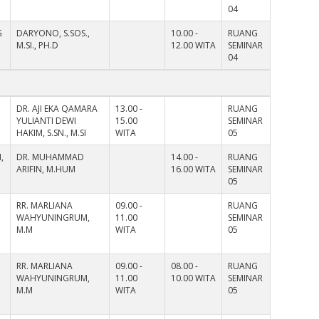
04
G
DARYONO, S.SOS.,
10.00 -
RUANG
M.SI., PH.D
12.00 WITA
SEMINAR
04
DR. AJI EKA QAMARA
13.00 -
RUANG
YULIANTI DEWI
15.00
SEMINAR
HAKIM, S.SN., M.SI
WITA
05
,
DR. MUHAMMAD
14.00 -
RUANG
ARIFIN, M.HUM
16.00 WITA
SEMINAR
05
RR. MARLIANA
09.00 -
RUANG
WAHYUNINGRUM,
11.00
SEMINAR
M.M
WITA
05
RR. MARLIANA
09.00 -
08.00 -
RUANG
WAHYUNINGRUM,
11.00
10.00 WITA
SEMINAR
M.M
WITA
05