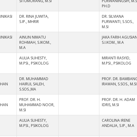
SITUMORANG, M.SI
PURWANINGSIH, M.SI
PH.D
NIKASI
DR. RINA JUWITA,
DR. SILVIANA
S.IP., MHRIR
PURWANTI, S.SOS.,
M.SI
NIKASI
AINUN NIMATU
JAKA FARIH AGUSIAN
ROHMAH, S.IKOM.,
S.I.KOM., M.A
M.A
AULIA SUHESTY,
MIRANTI RASYID,
M.PSI., PSIKOLOG
M.PSI., PSIKOLOG
DR. MUHAMMAD
PROF. DR. BAMBAN
AHAN
HAIRUL SALEH,
IRAWAN, S.SOS., M.SI
S.SOS.,MA
PROF. DR. H.
PROF. DR. H. ADAM
AHAN
MUHAMMAD NOOR,
IDRIS, M.SI
M.SI
AULIA SUHESTY,
CAROLINA IRENE
M.PSI., PSIKOLOG
ANDALIA, S.IP., M.A