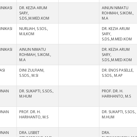
NIKASI
DR. KEZIA ARUM
AINUN NIMATU
SARY,
ROHMAH, S.IKOM.,
S.DS.,M.MED.KOM
M.A
NIKASI
NURLIAH, S.SOS.,
DR. KEZIA ARUM
M.ILKOM
SARY,
S.DS.,M.MED.KOM
NIKASI
AINUN NIMATU
DR. KEZIA ARUM
ROHMAH, S.IKOM.,
SARY,
M.A
S.DS.,M.MED.KOM
ASI
DINI ZULFIANI,
DR. ENOS PASELLE,
S.SOS., M.SI
S.SOS., M.AP
UNAN
DR. SUKAPTI, S.SOS.,
PROF. DR. H.
M.HUM
HARIHANTO, M.S
UNAN
PROF. DR. H.
DR. SUKAPTI, S.SOS.,
HARIHANTO, M.S
M.HUM
UNAN
DRA. LISBET
DRA.