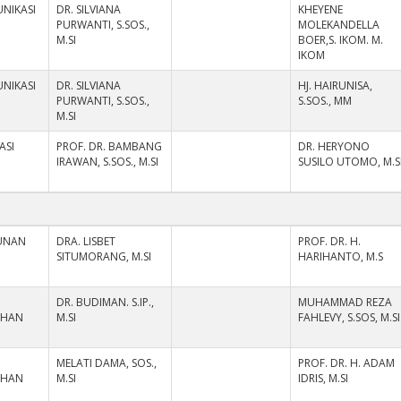
NIKASI
DR. SILVIANA
KHEYENE
PURWANTI, S.SOS.,
MOLEKANDELLA
M.SI
BOER,S. IKOM. M.
IKOM
NIKASI
DR. SILVIANA
HJ. HAIRUNISA,
PURWANTI, S.SOS.,
S.SOS., MM
M.SI
ASI
PROF. DR. BAMBANG
DR. HERYONO
IRAWAN, S.SOS., M.SI
SUSILO UTOMO, M.S
UNAN
DRA. LISBET
PROF. DR. H.
SITUMORANG, M.SI
HARIHANTO, M.S
DR. BUDIMAN. S.IP.,
MUHAMMAD REZA
AHAN
M.SI
FAHLEVY, S.SOS, M.SI
MELATI DAMA, SOS.,
PROF. DR. H. ADAM
AHAN
M.SI
IDRIS, M.SI