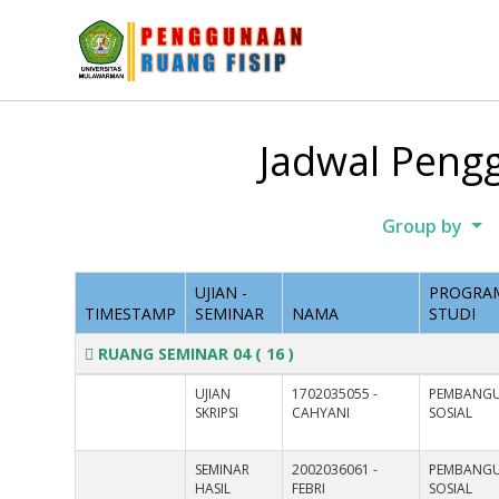
Jadwal Pengg
Group by
UJIAN -
PROGRA
TIMESTAMP
SEMINAR
NAMA
STUDI
RUANG SEMINAR 04
( 16 )
UJIAN
1702035055 -
PEMBANG
SKRIPSI
CAHYANI
SOSIAL
SEMINAR
2002036061 -
PEMBANG
HASIL
FEBRI
SOSIAL