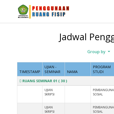
Jadwal Pengg
Group by
UJIAN -
PROGRAM
TIMESTAMP
SEMINAR
NAMA
STUDI
RUANG SEMINAR 01
( 30 )
UJIAN
PEMBANGUN
SKRIPSI
SOSIAL
UJIAN
PEMBANGUN
SKRIPSI
SOSIAL