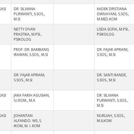
ASI
DR. SILVIANA
KADEK DRISTIANA
PURWANTI, S.SOS.,
DWIVAYANI, S.SOS.,
M.SI
M.MED.KOM
NETTY DYAN
LISDA SOFIA, M.PSI.,
PRASTIKA, M.PSI.,
PSIKOLOG
PSIKOLOG
PROF. DR. BAMBANG
DR. FAJAR APRIANI,
IRAWAN, S.SOS., M.SI
S.SOS., M.SI
DR. FAJAR APRIANI,
DR. SANTI RANDE,
S.SOS., M.SI
S.SOS., M.SI
ASI
JAKA FARIH AGUSIAN,
DR. SILVIANA
S.I.KOM., M.A
PURWANTI, S.SOS.,
M.SI
ASI
JOHANTAN
NURLIAH, S.SOS.,
ALFANDO. WS, S.
M.ILKOM
IKOM, M. I. KOM