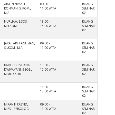
AINUN NIMATU
09.00 -
RUANG
ROHMAH, S.IKOM.,
11.00 WITA
SEMINAR
M.A
02
NURLIAH, S.SOS.,
13.00 -
RUANG
M.ILKOM
15.00 WITA
SEMINAR
02
JAKA FARIH AGUSIAN,
09.00 -
RUANG
S.I.KOM., M.A
11.00 WITA
SEMINAR
02
KADEK DRISTIANA
13.00 -
RUANG
DWIVAYANI, S.SOS.,
15.00 WITA
SEMINAR
M.MED.KOM
02
11.00 -
RUANG
13.00 WITA
SEMINAR
02
MIRANTI RASYID,
09.00 -
RUANG
M.PSI., PSIKOLOG
11.00 WITA
SEMINAR
02