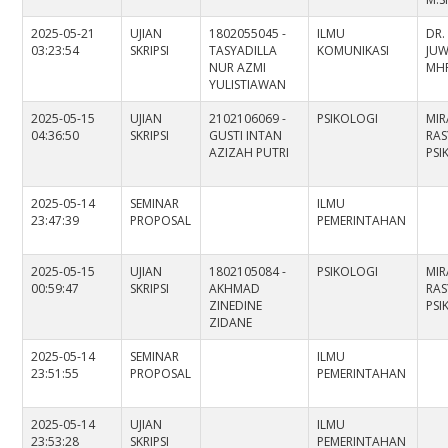
2025-05-21
UJIAN
1802055045 -
ILMU
DR.
03:23:54
SKRIPSI
TASYADILLA
KOMUNIKASI
JUWI
NUR AZMI
MH
YULISTIAWAN
2025-05-15
UJIAN
2102106069 -
PSIKOLOGI
MIR
04:36:50
SKRIPSI
GUSTI INTAN
RAS
AZIZAH PUTRI
PS
2025-05-14
SEMINAR
ILMU
23:47:39
PROPOSAL
PEMERINTAHAN
2025-05-15
UJIAN
1802105084 -
PSIKOLOGI
MIR
00:59:47
SKRIPSI
AKHMAD
RAS
ZINEDINE
PS
ZIDANE
2025-05-14
SEMINAR
ILMU
23:51:55
PROPOSAL
PEMERINTAHAN
2025-05-14
UJIAN
ILMU
23:53:28
SKRIPSI
PEMERINTAHAN