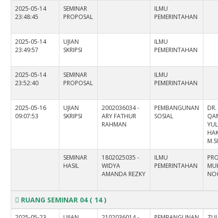
2025-05-14
SEMINAR
ILMU
23:48:45
PROPOSAL
PEMERINTAHAN
2025-05-14
UJIAN
ILMU
23:49:57
SKRIPSI
PEMERINTAHAN
2025-05-14
SEMINAR
ILMU
23:52:40
PROPOSAL
PEMERINTAHAN
2025-05-16
UJIAN
2002036034 -
PEMBANGUNAN
DR.
09:07:53
SKRIPSI
ARY FATHUR
SOSIAL
QA
RAHMAN
YUL
HAK
M.S
SEMINAR
1802025035 -
ILMU
PRO
HASIL
WIDYA
PEMERINTAHAN
MU
AMANDA REZKY
NOO
RUANG SEMINAR 04
( 14 )
2025-05-23
UJIAN
2102036014 -
PEMBANGUNAN
ZUL