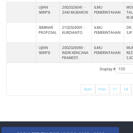
UJIAN
2002026041 -
ILMU
MO
SKRIPSI
ZAKI MUBAROK
PEMERINTAHAN
TAU
M.S
SEMINAR
2102026001 -
ILMU
DR.
PROPOSAL
KURDIANTO
PEMERINTAHAN
S.IP
UJIAN
2002026093 -
ILMU
MU
SKRIPSI
INDRI KENCANA
PEMERINTAHAN
REZ
PRAMESTI
S.SO
Display #
Start
Prev
17
18