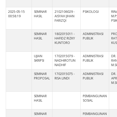
2025-05-15
SEMINAR
2102106029 -
PSIKOLOGI
RIN
00:58:19
HASIL
AISYAH JIHAN
M.PS
FARIZQI
PS
SEMINAR
1802015011 -
ADMINISTRASI
PROF
HASIL
HAFIDZ RIZKY
PUBLIK
RA
KUNTORO
KUS
UJIAN
1702015079 -
ADMINISTRASI
DR.
SKRIPSI
NADHIROTUN
PUBLIK
RAN
NADHIF
M.S
SEMINAR
1702015075 -
ADMINISTRASI
DR.
PROPOSAL
RISA LINDI
PUBLIK
APR
M.S
SEMINAR
PEMBANGUNAN
HASIL
SOSIAL
SEMINAR
PEMBANGUNAN