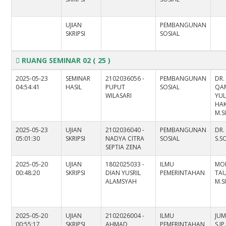
UJIAN
PEMBANGUNAN
SKRIPSI
SOSIAL
RUANG SEMINAR 02
( 25 )
2025-05-23
SEMINAR
2102036056 -
PEMBANGUNAN
DR.
04:54:41
HASIL
PUPUT
SOSIAL
QA
WILASARI
YUL
HAK
M.S
2025-05-23
UJIAN
2102036040 -
PEMBANGUNAN
DR.
05:01:30
SKRIPSI
NADYA CITRA
SOSIAL
S.S
SEPTIA ZENA
2025-05-20
UJIAN
1802025033 -
ILMU
MO
00:48:20
SKRIPSI
DIAN YUSRIL
PEMERINTAHAN
TAU
ALAMSYAH
M.S
2025-05-20
UJIAN
2102026004 -
ILMU
JU
00:55:17
SKRIPSI
AHMAD
PEMERINTAHAN
S.IP