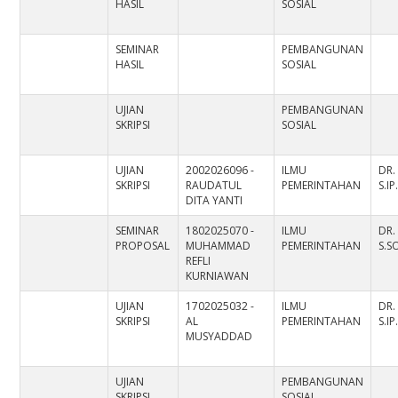
HASIL
SOSIAL
SEMINAR
PEMBANGUNAN
HASIL
SOSIAL
UJIAN
PEMBANGUNAN
SKRIPSI
SOSIAL
UJIAN
2002026096 -
ILMU
DR.
SKRIPSI
RAUDATUL
PEMERINTAHAN
S.IP
DITA YANTI
SEMINAR
1802025070 -
ILMU
DR.
PROPOSAL
MUHAMMAD
PEMERINTAHAN
S.S
REFLI
KURNIAWAN
UJIAN
1702025032 -
ILMU
DR.
SKRIPSI
AL
PEMERINTAHAN
S.IP
MUSYADDAD
UJIAN
PEMBANGUNAN
SKRIPSI
SOSIAL