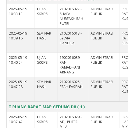
2025-05-19
UJIAN
2102016027 -
ADMINISTRASI
PROF
10:33:13
SKRIPSI
SHAFA
PUBLIK
RA
NURFAKHIRAH
KUS
PUTRI
2025-05-19
SEMINAR
2102016013 -
ADMINISTRASI
PROF
10:39:16
HASIL
SYLVIA
PUBLIK
RA
HANDILA
KUS
2025-05-19
UJIAN
1902016039 -
ADMINISTRASI
PROF
10:40:54
SKRIPSI
RANI
PUBLIK
RA
RAMADHANI
KUS
ARNANG
2025-05-19
SEMINAR
2102016025 -
ADMINISTRASI
PROF
10:47:28
HASIL
ERAH FASIRAH
PUBLIK
RA
KUS
RUANG RAPAT MAP GEDUNG D8
( 1 )
2025-05-19
UJIAN
2102016029 -
ADMINISTRASI
FRI
10:37:42
SKRIPSI
ADJI PUTERI
PUBLIK
HARL
MILA
M.K