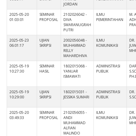
JORDAN
2025-05-20
SEMINAR
2102026042 -
ILMU
M. 
01:03:01
PROPOSAL
DIVA
PEMERINTAHAN
ADH
SWARANUGRAH
PRA
PUTRI
2025-05-23
UJIAN
2002056048 -
ILMU
DR.
06:01:17
SKRIPSI
MUHAMMAD
KOMUNIKASI
JUWI
RELLY
MH
MAHARDHIVA
2025-05-19
SEMINAR
1802015068 -
ADMINISTRASI
DA
10:27:30
HASIL
YANUAR
PUBLIK
S.SO
ISMAWATI
PH.
2025-05-19
UJIAN
1802015031 -
ADMINISTRASI
DR.
10:29:00
SKRIPSI
JESSIKA SUMARI
PUBLIK
S.SO
2025-05-20
SEMINAR
2102056055 -
ILMU
DR.
03:49:33
PROPOSAL
ANDI
KOMUNIKASI
JUWI
MUHAMMAD
MH
ALFIAN
MALINDO