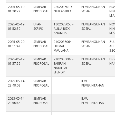
2025-05-19
SEMINAR
2202036019 -
PEMBANGUNAN
NOV
01:20:22
PROPOSAL
NUR ASTRID
SOSIAL
NIN
M.A
2025-05-19
UJIAN
1802035055 -
PEMBANGUNAN
NOV
01:52:39
SKRIPSI
AULIA RIZKI
SOSIAL
NIN
ANANDA
M.A
2025-05-20
SEMINAR
2102036064 -
PEMBANGUNAN
ZUL
01:11:47
PROPOSAL
HIKMAL
SOSIAL
AB
MAULANA
S.SO
2025-05-19
SEMINAR
2102036002 -
PEMBANGUNAN
DRS
01:57:56
PROPOSAL
SARIFAH
SOSIAL
NAN
NADILLAH
EFENDY
2025-05-14
SEMINAR
ILMU
23:49:08
PROPOSAL
PEMERINTAHAN
2025-05-14
SEMINAR
ILMU
23:50:48
PROPOSAL
PEMERINTAHAN