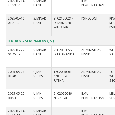
2025-05-14
SEMINAR
ILMU
23:53:06
HASIL
PEMERINTAHAN
2025-05-16
SEMINAR
2102106021 -
PSIKOLOGI
RIN
01:21:02
HASIL
DHARMA SRI
M.PS
WINDHARTI
PS
RUANG SEMINAR 05
( 5 )
2025-05-27
SEMINAR
2102096058 -
ADMINISTRASI
WIR
01:45:57
HASIL
DITA ANANDA
BISNIS
S.A
2025-05-27
UJIAN
1802095061 -
ADMINISTRASI
TUT
01:48:36
SKRIPSI
ANGGITA
BISNIS
WED
RATNA
S.SO
2025-05-20
UJIAN
2102026046 -
ILMU
MEL
00:53:36
SKRIPSI
NEZAR ALI
PEMERINTAHAN
SOS.
2025-05-14
SEMINAR
ILMU