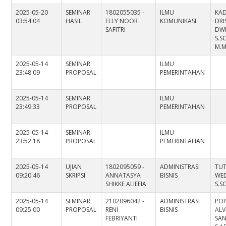
2025-05-20
SEMINAR
1802055035 -
ILMU
KA
03:54:04
HASIL
ELLY NOOR
KOMUNIKASI
DRI
SAFITRI
DWI
S.SO
M.
2025-05-14
SEMINAR
ILMU
23:48:09
PROPOSAL
PEMERINTAHAN
2025-05-14
SEMINAR
ILMU
23:49:33
PROPOSAL
PEMERINTAHAN
2025-05-14
SEMINAR
ILMU
23:52:18
PROPOSAL
PEMERINTAHAN
2025-05-14
UJIAN
1802095059 -
ADMINISTRASI
TUT
09:20:46
SKRIPSI
ANNATASYA
BISNIS
WED
SHIKKE ALIEFIA
S.SO
2025-05-14
SEMINAR
2102096042 -
ADMINISTRASI
PO
09:25:00
PROPOSAL
RENI
BISNIS
ALV
FEBRIYANTI
SAN