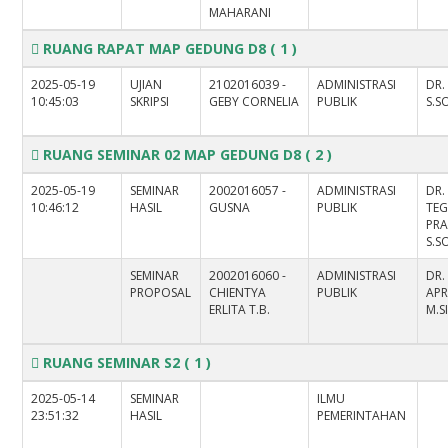
MAHARANI
RUANG RAPAT MAP GEDUNG D8
( 1 )
2025-05-19
UJIAN
2102016039 -
ADMINISTRASI
DR.
10:45:03
SKRIPSI
GEBY CORNELIA
PUBLIK
S.SO
RUANG SEMINAR 02 MAP GEDUNG D8
( 2 )
2025-05-19
SEMINAR
2002016057 -
ADMINISTRASI
DR.
10:46:12
HASIL
GUSNA
PUBLIK
TE
PR
S.SO
SEMINAR
2002016060 -
ADMINISTRASI
DR.
PROPOSAL
CHIENTYA
PUBLIK
APR
ERLITA T.B.
M.S
RUANG SEMINAR S2
( 1 )
2025-05-14
SEMINAR
ILMU
23:51:32
HASIL
PEMERINTAHAN