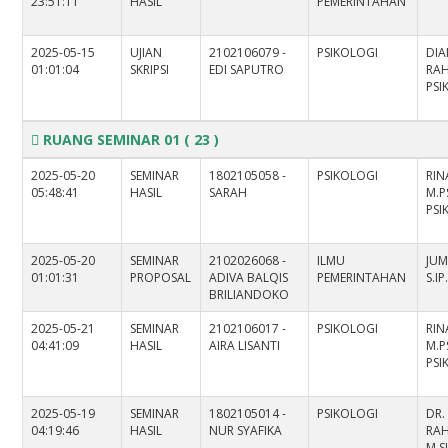
23:51:11
HASIL
PEMERINTAHAN
2025-05-15
UJIAN
2102106079 -
PSIKOLOGI
DIA
01:01:04
SKRIPSI
EDI SAPUTRO
RAH
PS
RUANG SEMINAR 01
( 23 )
2025-05-20
SEMINAR
1802105058 -
PSIKOLOGI
RIN
05:48:41
HASIL
SARAH
M.PS
PS
2025-05-20
SEMINAR
2102026068 -
ILMU
JU
01:01:31
PROPOSAL
ADIVA BALQIS
PEMERINTAHAN
S.IP
BRILIANDOKO
2025-05-21
SEMINAR
2102106017 -
PSIKOLOGI
RIN
04:41:09
HASIL
AIRA LISANTI
M.PS
PS
2025-05-19
SEMINAR
1802105014 -
PSIKOLOGI
DR.
04:19:46
HASIL
NUR SYAFIKA
RAH
M.S