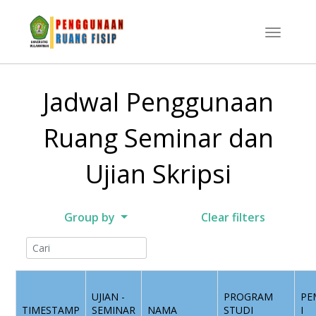
Jadwal Penggunaan
Ruang Seminar dan
Ujian Skripsi
Group by
Clear filters
UJIAN -
PROGRAM
PE
TIMESTAMP
SEMINAR
NAMA
STUDI
I