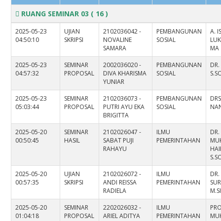
RUANG SEMINAR 03
( 16 )
2025-05-23
UJIAN
2102036042 -
PEMBANGUNAN
A. 
04:50:10
SKRIPSI
NOVALINE
SOSIAL
LUK
SAMARA
MA
2025-05-23
SEMINAR
2002036020 -
PEMBANGUNAN
DR.
04:57:32
PROPOSAL
DIVA KHARISMA
SOSIAL
S.S
YUNIAR
2025-05-23
SEMINAR
2102036073 -
PEMBANGUNAN
DRS
05:03:44
PROPOSAL
PUTRI AYU EKA
SOSIAL
NAN
BRIGITTA
2025-05-20
SEMINAR
2102026047 -
ILMU
DR.
00:50:45
HASIL
SABAT PUJI
PEMERINTAHAN
MU
RAHAYU
HAI
S.S
2025-05-20
UJIAN
2102026072 -
ILMU
DR.
00:57:35
SKRIPSI
ANDI REISSA
PEMERINTAHAN
SUR
RADIELA
M.S
2025-05-20
SEMINAR
2202026032 -
ILMU
PRO
01:04:18
PROPOSAL
ARIEL ADITYA
PEMERINTAHAN
MU