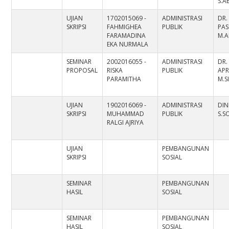
S.A
UJIAN
1702015069 -
ADMINISTRASI
DR.
SKRIPSI
FAHMIGHEA
PUBLIK
PAS
FARAMADINA
M.A
EKA NURMALA
SEMINAR
2002016055 -
ADMINISTRASI
DR.
PROPOSAL
RISKA
PUBLIK
APR
PARAMITHA
M.S
UJIAN
1902016069 -
ADMINISTRASI
DIN
SKRIPSI
MUHAMMAD
PUBLIK
S.SO
RALGI AJRIYA
UJIAN
PEMBANGUNAN
SKRIPSI
SOSIAL
SEMINAR
PEMBANGUNAN
HASIL
SOSIAL
SEMINAR
PEMBANGUNAN
HASIL
SOSIAL