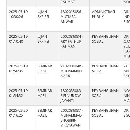
RAHMAT
NOO
2025-05-19
UJIAN
1802015056 -
ADMINISTRASI
DR.
10:30:26
SKRIPSI
MUTIARA
PUBLIK
IND
ANWAR
S.S
2025-05-19
UJIAN
2002036034 -
PEMBANGUNAN
DR.
01:10:40
SKRIPSI
ARY FATHUR
SOSIAL
QA
RAHMAN
YUL
HAK
M.S
2025-05-19
SEMINAR
2102036048 -
PEMBANGUNAN
ZUL
01:50:39
HASIL
MUHAMMAD
SOSIAL
AB
NASIR
S.SO
2025-05-19
SEMINAR
1802035083 -
PEMBANGUNAN
NOV
01:54:32
HASIL
FIFI NUR DWI
SOSIAL
NIN
JAYANTI
M.A
2025-05-20
SEMINAR
2002036037 -
PEMBANGUNAN
DR.
01:16:25
HASIL
MUHAMMAD
SOSIAL
S.S
SHOBIRIN
VIRGYAWAN