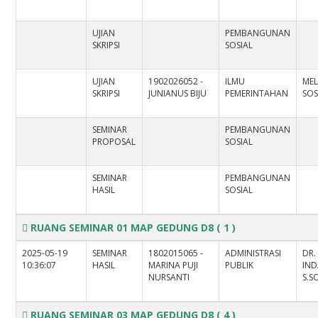
UJIAN
PEMBANGUNAN
SKRIPSI
SOSIAL
UJIAN
1902026052 -
ILMU
MEL
SKRIPSI
JUNIANUS BIJU
PEMERINTAHAN
SOS.
SEMINAR
PEMBANGUNAN
PROPOSAL
SOSIAL
SEMINAR
PEMBANGUNAN
HASIL
SOSIAL
RUANG SEMINAR 01 MAP GEDUNG D8
( 1 )
2025-05-19
SEMINAR
1802015065 -
ADMINISTRASI
DR.
10:36:07
HASIL
MARINA PUJI
PUBLIK
IND
NURSANTI
S.S
RUANG SEMINAR 03 MAP GEDUNG D8
( 4 )