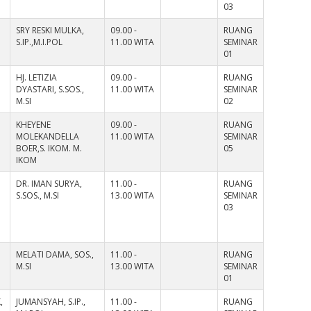
03
SRY RESKI MULKA,
09.00 -
RUANG
S.IP.,M.I.POL
11.00 WITA
SEMINAR
01
HJ. LETIZIA
09.00 -
RUANG
DYASTARI, S.SOS.,
11.00 WITA
SEMINAR
M.SI
02
KHEYENE
09.00 -
RUANG
MOLEKANDELLA
11.00 WITA
SEMINAR
BOER,S. IKOM. M.
05
IKOM
DR. IMAN SURYA,
11.00 -
RUANG
S.SOS., M.SI
13.00 WITA
SEMINAR
03
MELATI DAMA, SOS.,
11.00 -
RUANG
M.SI
13.00 WITA
SEMINAR
01
,
JUMANSYAH, S.IP.,
11.00 -
RUANG