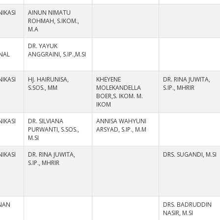
IKASI
AINUN NIMATU
ROHMAH, S.IKOM.,
M.A
DR. YAYUK
NAL
ANGGRAINI, S.IP.,M.SI
IKASI
HJ. HAIRUNISA,
KHEYENE
DR. RINA JUWITA,
S.SOS., MM
MOLEKANDELLA
S.IP., MHRIR
BOER,S. IKOM. M.
IKOM
IKASI
DR. SILVIANA
ANNISA WAHYUNI
PURWANTI, S.SOS.,
ARSYAD, S.IP., M.M
M.SI
IKASI
DR. RINA JUWITA,
DRS. SUGANDI, M.SI
S.IP., MHRIR
NAN
DRS. BADRUDDIN
NASIR, M.SI