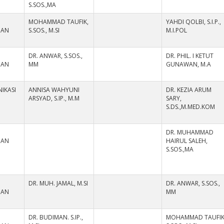
S.SOS.,MA
MOHAMMAD TAUFIK,
YAHDI QOLBI, S.I.P.,
HAN
S.SOS., M.SI
M.I.POL
DR. ANWAR, S.SOS.,
DR. PHIL. I KETUT
HAN
MM
GUNAWAN, M.A
IKASI
ANNISA WAHYUNI
DR. KEZIA ARUM
ARSYAD, S.IP., M.M
SARY,
S.DS.,M.MED.KOM
DR. MUHAMMAD
HAN
HAIRUL SALEH,
S.SOS.,MA
DR. MUH. JAMAL, M.SI
DR. ANWAR, S.SOS.,
HAN
MM
DR. BUDIMAN. S.IP.,
MOHAMMAD TAUFIK