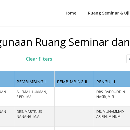
Home
Ruang Seminar & Uji
unaan Ruang Seminar dan 
Clear filters
PEMBIMBING I
PEMBIMBING II
PENGUJI I
NAN
A. ISMAIL LUKMAN,
DRS. BADRUDDIN
S.PD., MA
NASIR, M.SI
NAN
DRS. MARTINUS
DR. MUHAMMAD
NANANG, M.A
ARIFIN, M.HUM