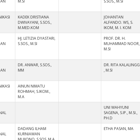
HAN
M.SI
S.SOS., M.SI
IKASI
KADEK DRISTIANA
JOHANTAN
DWIVAYANI, S.SOS.,
ALFANDO. WS, S.
M.MED.KOM
IKOM, M. I. KOM
HJ. LETIZIA DYASTARI,
PROF. DR. H.
HAN
S.SOS., M.SI
MUHAMMAD NOOR,
M.SI
DR. ANWAR, S.SOS.,
DR. RITA KALALINGG
HAN
MM
, M.SI
IKASI
AINUN NIMATU
ROHMAH, S.IKOM.,
M.A
UNI WAHYUNI
NAL
SAGENA, S.IP., M.SI.,
PH.D
DADANG ILHAM
ETHA PASAN, MA
NAL
KURNIAWAN
MUJIONO, S.SOS.,M.A