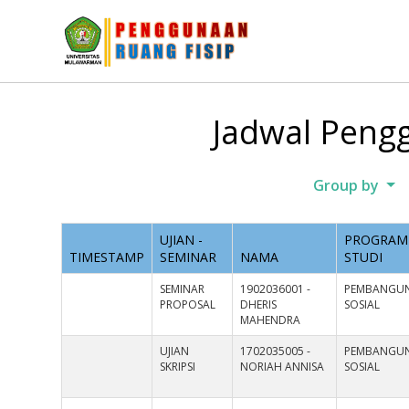
Jadwal Pengg
Group by
UJIAN -
PROGRAM
TIMESTAMP
SEMINAR
NAMA
STUDI
SEMINAR
1902036001 -
PEMBANGU
PROPOSAL
DHERIS
SOSIAL
MAHENDRA
UJIAN
1702035005 -
PEMBANGU
SKRIPSI
NORIAH ANNISA
SOSIAL