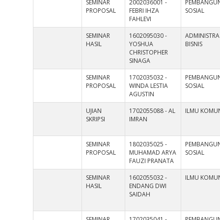
SEMINAR
2002036001 -
PEMBANGU
PROPOSAL
FEBRI IHZA
SOSIAL
FAHLEVI
SEMINAR
1602095030 -
ADMINISTRA
HASIL
YOSHUA
BISNIS
CHRISTOPHER
SINAGA
SEMINAR
1702035032 -
PEMBANGU
PROPOSAL
WINDA LESTIA
SOSIAL
AGUSTIN
UJIAN
1702055088 - AL
ILMU KOMUN
SKRIPSI
IMRAN
SEMINAR
1802035025 -
PEMBANGU
PROPOSAL
MUHAMAD ARYA
SOSIAL
FAUZI PRANATA
SEMINAR
1602055032 -
ILMU KOMUN
HASIL
ENDANG DWI
SAIDAH
SEMINAR
1702035041 -
PEMBANGU