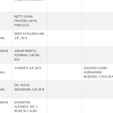
NETTY DYAN
PRASTIKA, M.PSI.,
PSIKOLOG
ENNY FATHURACHMI,
NAL
S.IP., M.SI
IKASI
AINUN NIMATU
ROHMAH, S.IKOM.,
M.A
YUNIARTI, S.IP.,M.SI
DADANG ILHAM
NAL
KURNIAWAN
MUJIONO, S.SOS.,M.
DR. YAYUK
NAL
ANGGRAINI, S.IP.,M.SI
IKASI
JOHANTAN
ALFANDO. WS, S.
IKOM, M. I. KOM