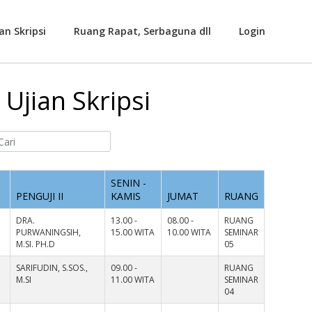
an Skripsi
Ruang Rapat, Serbaguna dll
Login
Ujian Skripsi
SENIN -
PENGUJI II
KAMIS
JUMAT
RUANG
DRA.
13.00 -
08.00 -
RUANG
PURWANINGSIH,
15.00 WITA
10.00 WITA
SEMINAR
M.SI. PH.D
05
SARIFUDIN, S.SOS.,
09.00 -
RUANG
M.SI
11.00 WITA
SEMINAR
04