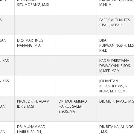
SITUMORANG, M.SI
M.HUM
SI
FAREIS ALTHALETS,
S.PAR., M.PAR
NAN
DRS. MARTINUS
DRA.
NANANG, M.A
PURWANINGSIH, M.SI
PH.D
IKASI
KADEK DRISTIANA
DWIVAYANI, S.SOS.,
M.MED.KOM
IKASI
JOHANTAN
ALFANDO. WS, S.
IKOM, M. I. KOM
PROF. DR. H. ADAM
DR. MUHAMMAD
DR. MUH. JAMAL, M.S
HAN
IDRIS, M.SI
HAIRUL SALEH,
S.SOS.,MA
DR. MUHAMMAD
DR. RITA KALALINGG
HAN
HAIRUL SALEH,
, M.SI