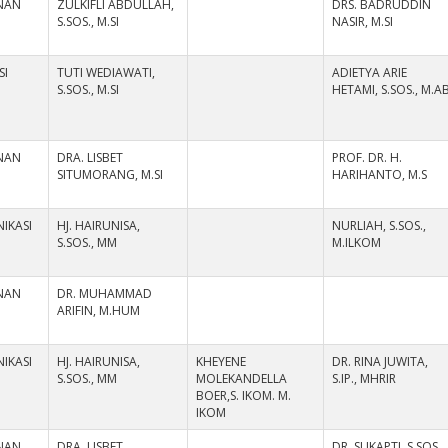
NAN
ZULKIFLI ABDULLAH,
DRS. BADRUDDIN
S.SOS., M.SI
NASIR, M.SI
SI
TUTI WEDIAWATI,
ADIETYA ARIE
S.SOS., M.SI
HETAMI, S.SOS., M.A
NAN
DRA. LISBET
PROF. DR. H.
SITUMORANG, M.SI
HARIHANTO, M.S
IKASI
HJ. HAIRUNISA,
NURLIAH, S.SOS.,
S.SOS., MM
M.ILKOM
NAN
DR. MUHAMMAD
ARIFIN, M.HUM
IKASI
HJ. HAIRUNISA,
KHEYENE
DR. RINA JUWITA,
S.SOS., MM
MOLEKANDELLA
S.IP., MHRIR
BOER,S. IKOM. M.
IKOM
NAN
DRA. LISBET
DR. SUKAPTI, S.SOS.,