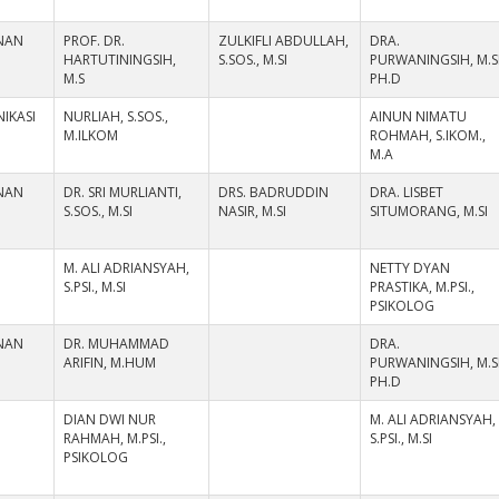
NAN
PROF. DR.
ZULKIFLI ABDULLAH,
DRA.
HARTUTININGSIH,
S.SOS., M.SI
PURWANINGSIH, M.SI
M.S
PH.D
IKASI
NURLIAH, S.SOS.,
AINUN NIMATU
M.ILKOM
ROHMAH, S.IKOM.,
M.A
NAN
DR. SRI MURLIANTI,
DRS. BADRUDDIN
DRA. LISBET
S.SOS., M.SI
NASIR, M.SI
SITUMORANG, M.SI
M. ALI ADRIANSYAH,
NETTY DYAN
S.PSI., M.SI
PRASTIKA, M.PSI.,
PSIKOLOG
NAN
DR. MUHAMMAD
DRA.
ARIFIN, M.HUM
PURWANINGSIH, M.SI
PH.D
DIAN DWI NUR
M. ALI ADRIANSYAH,
RAHMAH, M.PSI.,
S.PSI., M.SI
PSIKOLOG