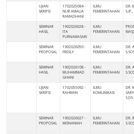
UJIAN
1702025084 -
ILMU
DR. 
SKRIPSI
NUR AMALIA
PEMERINTAHAN
S.IP.,
RAMADHANI
SEMINAR
1902026028 -
ILMU
PROF
HASIL
ITA
PEMERINTAHAN
MASJ
PURNAMASARI
SEMINAR
1902026050 -
ILMU
DR. 
PROPOSAL
FRESLY
PEMERINTAHAN
S.SO
SEMINAR
1902026108 -
ILMU
DR. 
HASIL
MUHAMMAD
PEMERINTAHAN
S.SO
GHANI
UJIAN
1702055092 -
ILMU
DR. 
SKRIPSI
RAHMAN
KOMUNIKASI
SARY
S.DS
SEMINAR
1902026027 -
ILMU
DR. 
PROPOSAL
MISNANIAH
PEMERINTAHAN
S.SOS