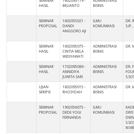
SEMINAR
1602095114 -
ADMINISTRASI
HASIL
BELIANTO
BISNIS
SEMINAR
1602055021 -
ILMU
DR. 
PROPOSAL
DANDI
KOMUNIKASI
S.IP.
ANGGORO AJI
SEMINAR
1602095075 -
ADMINISTRASI
DR. M
HASIL
CINTIA MELA
BISNIS
WIDIYAWATI
SEMINAR
1702095089 -
ADMINISTRASI
DR. 
HASIL
ANNIDIYA
BISNIS
FOU
JUWITA SARI
S.SOS
UJIAN
1802095015 -
ADMINISTRASI
DR. M
SKRIPSI
RHOSYDAH
BISNIS
SEMINAR
1902056075 -
ILMU
KAD
PROPOSAL
DEDE YOGI
KOMUNIKASI
DRIS
FERNANDA
DWIV
S.SOS
M.M