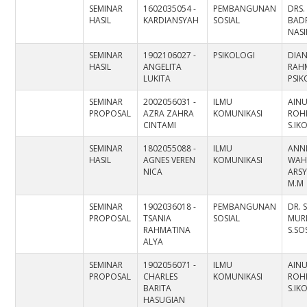
SEMINAR
1602035054 -
PEMBANGUNAN
DRS.
HASIL
KARDIANSYAH
SOSIAL
BAD
NASI
SEMINAR
1902106027 -
PSIKOLOGI
DIA
HASIL
ANGELITA
RAHM
LUKITA
PSI
SEMINAR
2002056031 -
ILMU
AIN
PROPOSAL
AZRA ZAHRA
KOMUNIKASI
ROH
CINTAMI
S.IK
SEMINAR
1802055088 -
ILMU
ANN
HASIL
AGNES VEREN
KOMUNIKASI
WAH
NICA
ARSYA
M.M
SEMINAR
1902036018 -
PEMBANGUNAN
DR. S
PROPOSAL
TSANIA
SOSIAL
MURL
RAHMATINA
S.SOS
ALYA
SEMINAR
1902056071 -
ILMU
AIN
PROPOSAL
CHARLES
KOMUNIKASI
ROH
BARITA
S.IK
HASUGIAN