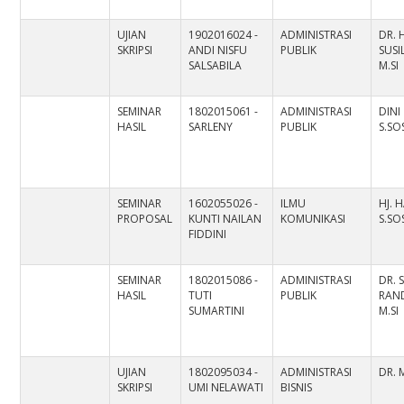
UJIAN
1902016024 -
ADMINISTRASI
DR.
SKRIPSI
ANDI NISFU
PUBLIK
SUS
SALSABILA
M.SI
SEMINAR
1802015061 -
ADMINISTRASI
DINI
HASIL
SARLENY
PUBLIK
S.SOS
SEMINAR
1602055026 -
ILMU
HJ. 
PROPOSAL
KUNTI NAILAN
KOMUNIKASI
S.SO
FIDDINI
SEMINAR
1802015086 -
ADMINISTRASI
DR. 
HASIL
TUTI
PUBLIK
RAND
SUMARTINI
M.SI
UJIAN
1802095034 -
ADMINISTRASI
DR. M
SKRIPSI
UMI NELAWATI
BISNIS