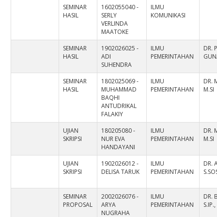
SEMINAR
1602055040 -
ILMU
HASIL
SERLY
KOMUNIKASI
VERLINDA
MAATOKE
SEMINAR
1902026025 -
ILMU
DR. 
HASIL
ADI
PEMERINTAHAN
GUN
SUHENDRA
SEMINAR
1802025069 -
ILMU
DR. 
HASIL
MUHAMMAD
PEMERINTAHAN
M.SI
BAQHI
ANTUDRIKAL
FALAKIY
UJIAN
180205080 -
ILMU
DR. 
SKRIPSI
NUR EVA
PEMERINTAHAN
M.SI
HANDAYANI
UJIAN
1902026012 -
ILMU
DR. 
SKRIPSI
DELISA TARUK
PEMERINTAHAN
S.SO
SEMINAR
2002026076 -
ILMU
DR. 
PROPOSAL
ARYA
PEMERINTAHAN
S.IP.,
NUGRAHA