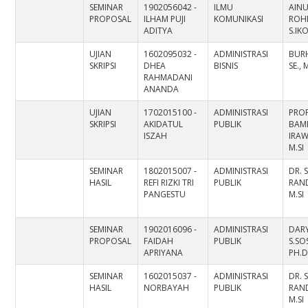
SEMINAR
1902056042 -
ILMU
AIN
PROPOSAL
ILHAM PUJI
KOMUNIKASI
ROH
ADITYA
S.IK
UJIAN
1602095032 -
ADMINISTRASI
BUR
SKRIPSI
DHEA
BISNIS
SE., 
RAHMADANI
ANANDA
UJIAN
1702015100 -
ADMINISTRASI
PROF
SKRIPSI
AKIDATUL
PUBLIK
BAM
ISZAH
IRAW
M.SI
SEMINAR
1802015007 -
ADMINISTRASI
DR. 
HASIL
REFI RIZKI TRI
PUBLIK
RAND
PANGESTU
M.SI
SEMINAR
1902016096 -
ADMINISTRASI
DAR
PROPOSAL
FAIDAH
PUBLIK
S.SOS
APRIYANA
PH.
SEMINAR
1602015037 -
ADMINISTRASI
DR. 
HASIL
NORBAYAH
PUBLIK
RAND
M.SI