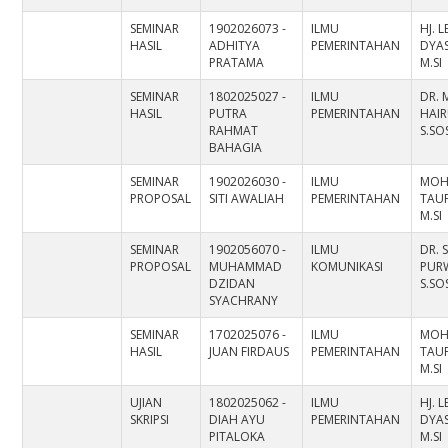
SEMINAR
1902026073 -
ILMU
HJ. L
HASIL
ADHITYA
PEMERINTAHAN
DYAS
PRATAMA
M.SI
SEMINAR
1802025027 -
ILMU
DR.
HASIL
PUTRA
PEMERINTAHAN
HAIR
RAHMAT
S.SO
BAHAGIA
SEMINAR
1902026030 -
ILMU
MO
PROPOSAL
SITI AWALIAH
PEMERINTAHAN
TAUF
M.SI
SEMINAR
1902056070 -
ILMU
DR. 
PROPOSAL
MUHAMMAD
KOMUNIKASI
PUR
DZIDAN
S.SOS
SYACHRANY
SEMINAR
1702025076 -
ILMU
MO
HASIL
JUAN FIRDAUS
PEMERINTAHAN
TAUF
M.SI
UJIAN
1802025062 -
ILMU
HJ. L
SKRIPSI
DIAH AYU
PEMERINTAHAN
DYAS
PITALOKA
M.SI