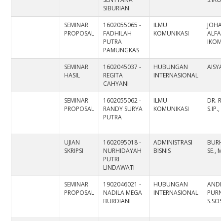
SIBURIAN
SEMINAR
1602055065 -
ILMU
JOH
PROPOSAL
FADHILAH
KOMUNIKASI
ALFA
PUTRA
IKOM
PAMUNGKAS
SEMINAR
1602045037 -
HUBUNGAN
AISY
HASIL
REGITA
INTERNASIONAL
CAHYANI
SEMINAR
1602055062 -
ILMU
DR. 
PROPOSAL
RANDY SURYA
KOMUNIKASI
S.IP.
PUTRA
UJIAN
1602095018 -
ADMINISTRASI
BUR
SKRIPSI
NURHIDAYAH
BISNIS
SE., 
PUTRI
LINDAWATI
SEMINAR
1902046021 -
HUBUNGAN
AND
PROPOSAL
NADILA MEGA
INTERNASIONAL
PUR
BURDIANI
S.SOS