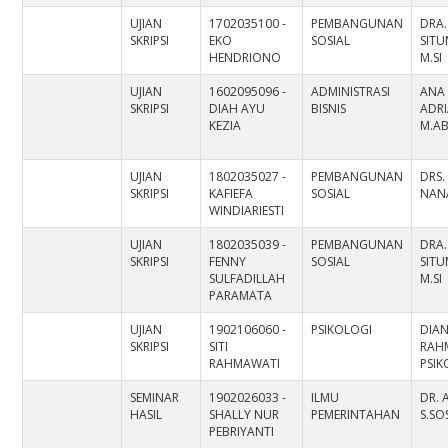
UJIAN
1702035100 -
PEMBANGUNAN
DRA.
SKRIPSI
EKO
SOSIAL
SIT
HENDRIONO
M.SI
UJIAN
1602095096 -
ADMINISTRASI
ANA
SKRIPSI
DIAH AYU
BISNIS
ADRI
KEZIA
M.A
UJIAN
1802035027 -
PEMBANGUNAN
DRS.
SKRIPSI
KAFIEFA
SOSIAL
NAN
WINDIARIESTI
UJIAN
1802035039 -
PEMBANGUNAN
DRA.
SKRIPSI
FENNY
SOSIAL
SIT
SULFADILLAH
M.SI
PARAMATA
UJIAN
1902106060 -
PSIKOLOGI
DIA
SKRIPSI
SITI
RAHM
RAHMAWATI
PSI
SEMINAR
1902026033 -
ILMU
DR. 
HASIL
SHALLY NUR
PEMERINTAHAN
S.SO
PEBRIYANTI