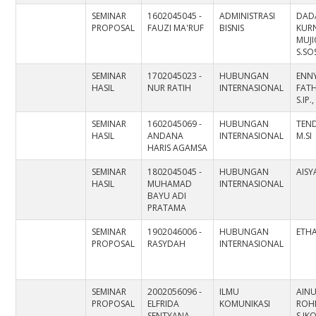
SEMINAR
1602045045 -
ADMINISTRASI
DAD
PROPOSAL
FAUZI MA'RUF
BISNIS
KUR
MUJ
S.SO
SEMINAR
1702045023 -
HUBUNGAN
ENN
HASIL
NUR RATIH
INTERNASIONAL
FAT
S.IP.,
SEMINAR
1602045069 -
HUBUNGAN
TEND
HASIL
ANDANA
INTERNASIONAL
M.SI
HARIS AGAMSA
SEMINAR
1802045045 -
HUBUNGAN
AISY
HASIL
MUHAMAD
INTERNASIONAL
BAYU ADI
PRATAMA
SEMINAR
1902046006 -
HUBUNGAN
ETHA
PROPOSAL
RASYDAH
INTERNASIONAL
SEMINAR
2002056096 -
ILMU
AIN
PROPOSAL
ELFRIDA
KOMUNIKASI
ROH
SENTYANA
S.IK