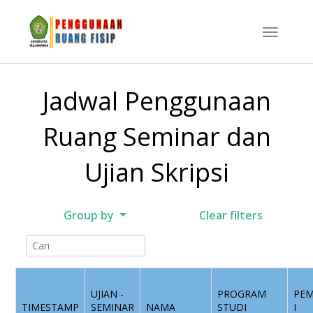
Jadwal Penggunaan
Ruang Seminar dan
Ujian Skripsi
Group by
Clear filters
UJIAN -
PROGRAM
PE
TIMESTAMP
SEMINAR
NAMA
STUDI
I