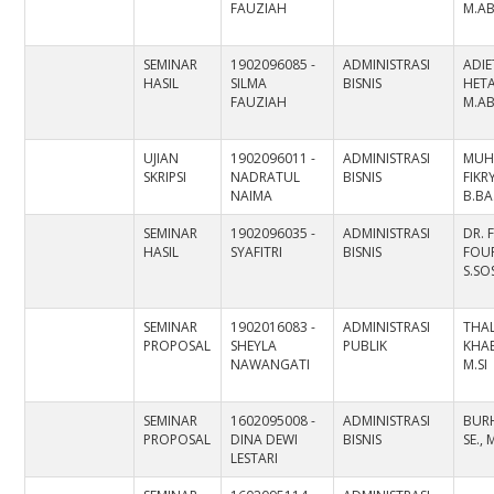
FAUZIAH
M.A
SEMINAR
1902096085 -
ADMINISTRASI
ADIE
HASIL
SILMA
BISNIS
HETA
FAUZIAH
M.A
UJIAN
1902096011 -
ADMINISTRASI
MUH
SKRIPSI
NADRATUL
BISNIS
FIKR
NAIMA
B.BA
SEMINAR
1902096035 -
ADMINISTRASI
DR. 
HASIL
SYAFITRI
BISNIS
FOU
S.SOS
SEMINAR
1902016083 -
ADMINISTRASI
THAL
PROPOSAL
SHEYLA
PUBLIK
KHAE
NAWANGATI
M.SI
SEMINAR
1602095008 -
ADMINISTRASI
BUR
PROPOSAL
DINA DEWI
BISNIS
SE., 
LESTARI