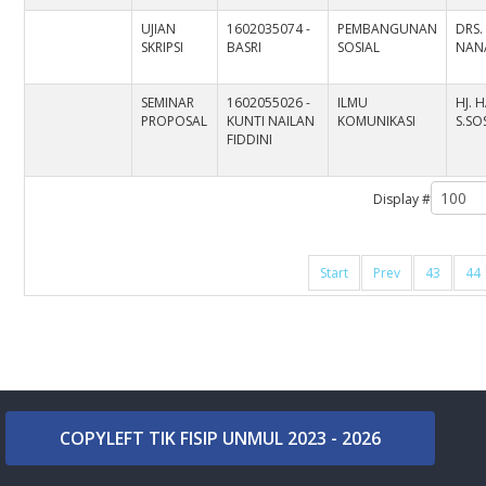
UJIAN
1602035074 -
PEMBANGUNAN
DRS.
SKRIPSI
BASRI
SOSIAL
NAN
SEMINAR
1602055026 -
ILMU
HJ. 
PROPOSAL
KUNTI NAILAN
KOMUNIKASI
S.SO
FIDDINI
Display #
Start
Prev
43
44
COPYLEFT TIK FISIP UNMUL 2023 - 2026