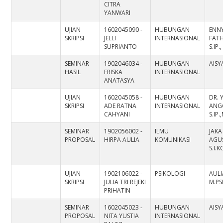
CITRA
YANWARI
UJIAN
1602045090 -
HUBUNGAN
ENN
SKRIPSI
JELLI
INTERNASIONAL
FAT
SUPRIANTO
S.IP.,
SEMINAR
1902046034 -
HUBUNGAN
AISY
HASIL
FRISKA
INTERNASIONAL
ANATASYA
UJIAN
1602045058 -
HUBUNGAN
DR. 
SKRIPSI
ADE RATNA
INTERNASIONAL
ANGG
CAHYANI
S.IP.
SEMINAR
1902056002 -
ILMU
JAKA
PROPOSAL
HIRPA AULIA
KOMUNIKASI
AGUS
S.I.
UJIAN
1902106022 -
PSIKOLOGI
AULI
SKRIPSI
JULIA TRI REJEKI
M.PS
PRIHATIN
SEMINAR
1602045023 -
HUBUNGAN
AISY
PROPOSAL
NITA YUSTIA
INTERNASIONAL