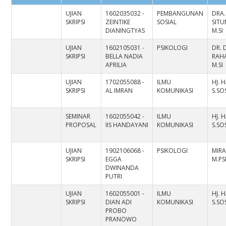
UJIAN
1602035032 -
PEMBANGUNAN
DRA.
SKRIPSI
ZEINTIKE
SOSIAL
SIT
DIANINGTYAS
M.SI
UJIAN
1602105031 -
PSIKOLOGI
DR. 
SKRIPSI
BELLA NADIA
RAHA
APRILIA
M.SI
UJIAN
1702055088 -
ILMU
HJ. 
SKRIPSI
AL IMRAN
KOMUNIKASI
S.SO
SEMINAR
1602055042 -
ILMU
HJ. 
PROPOSAL
IIS HANDAYANI
KOMUNIKASI
S.SO
UJIAN
1902106068 -
PSIKOLOGI
MIRA
SKRIPSI
EGGA
M.PS
DWINANDA
PUTRI
UJIAN
1602055001 -
ILMU
HJ. 
SKRIPSI
DIAN ADI
KOMUNIKASI
S.SO
PROBO
PRANOWO