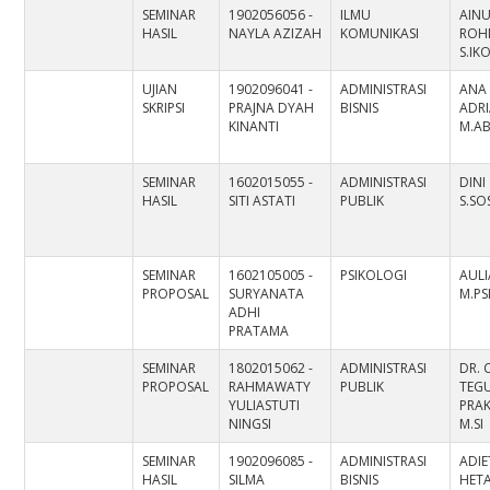
SEMINAR
1902056056 -
ILMU
AIN
HASIL
NAYLA AZIZAH
KOMUNIKASI
ROH
S.IK
UJIAN
1902096041 -
ADMINISTRASI
ANA
SKRIPSI
PRAJNA DYAH
BISNIS
ADRI
KINANTI
M.A
SEMINAR
1602015055 -
ADMINISTRASI
DINI
HASIL
SITI ASTATI
PUBLIK
S.SOS
SEMINAR
1602105005 -
PSIKOLOGI
AULI
PROPOSAL
SURYANATA
M.PS
ADHI
PRATAMA
SEMINAR
1802015062 -
ADMINISTRASI
DR. 
PROPOSAL
RAHMAWATY
PUBLIK
TEG
YULIASTUTI
PRAK
NINGSI
M.SI
SEMINAR
1902096085 -
ADMINISTRASI
ADIE
HASIL
SILMA
BISNIS
HETA