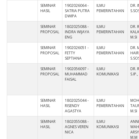
SEMINAR
1902026064 -
ILMU
DR. 
HASIL
SATRIA PUTRA
PEMERINTAHAN
S.SOS
DWIPA
SEMINAR
1802025088 -
ILMU
DR. 
PROPOSAL
INDRA WIJAYA
PEMERINTAHAN
KALA
ENG
M.SI
SEMINAR
1902026051 -
ILMU
DR.
PROPOSAL
FETTY
PEMERINTAHAN
HAIR
SEPTIANA
S.SO
SEMINAR
1902056097 -
ILMU
DR. 
PROPOSAL
MUHAMMAD
KOMUNIKASI
S.IP.
FAISAL
SEMINAR
1802025044 -
ILMU
MO
HASIL
RISENDY
PEMERINTAHAN
TAUF
AGASTYA
M.SI
SEMINAR
1802055088 -
ILMU
ANN
HASIL
AGNES VEREN
KOMUNIKASI
WAH
NICA
ARSYA
M.M