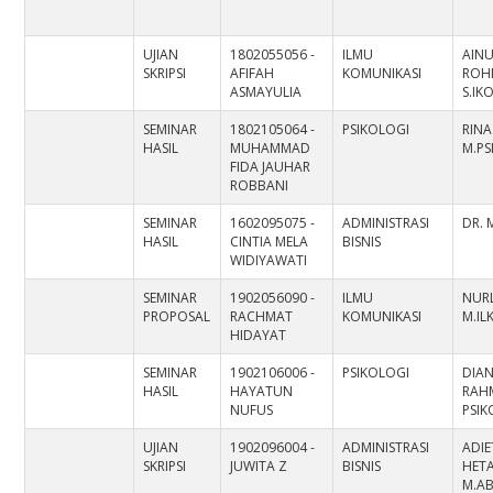
UJIAN
1802055056 -
ILMU
AIN
SKRIPSI
AFIFAH
KOMUNIKASI
ROH
ASMAYULIA
S.IK
SEMINAR
1802105064 -
PSIKOLOGI
RINA
HASIL
MUHAMMAD
M.PS
FIDA JAUHAR
ROBBANI
SEMINAR
1602095075 -
ADMINISTRASI
DR. M
HASIL
CINTIA MELA
BISNIS
WIDIYAWATI
SEMINAR
1902056090 -
ILMU
NURL
PROPOSAL
RACHMAT
KOMUNIKASI
M.I
HIDAYAT
SEMINAR
1902106006 -
PSIKOLOGI
DIA
HASIL
HAYATUN
RAHM
NUFUS
PSI
UJIAN
1902096004 -
ADMINISTRASI
ADIE
SKRIPSI
JUWITA Z
BISNIS
HETA
M.A