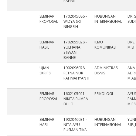
RAHMI
SEMINAR
1702045086 -
HUBUNGAN
DR.
PROPOSAL
WIDYA SRI
INTERNASIONAL
SUDIA
NINGSIH
SEMINAR
1702055028 -
ILMU
DRS.
HASIL
YULFIANA
KOMUNIKASI
M.SI
STEVANI
BANNE
UJIAN
1902096078 -
ADMINISTRASI
ANA
SKRIPSI
RETNA NUR
BISNIS
ADRI
RAHMAHYANTI
M.A
SEMINAR
1602105021 -
PSIKOLOGI
AYU
PROPOSAL
NIKITA RUMPA
RAM
BULO'
M.PS
SEMINAR
1902046031 -
HUBUNGAN
YUNI
HASIL
NITA AYU
INTERNASIONAL
S.IP.
RUSMAN TIKA