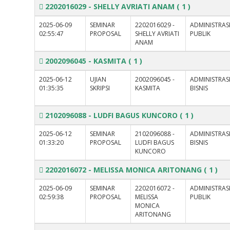
2202016029 - SHELLY AVRIATI ANAM
( 1 )
2025-06-09
SEMINAR
2202016029 -
ADMINISTRAS
02:55:47
PROPOSAL
SHELLY AVRIATI
PUBLIK
ANAM
2002096045 - KASMITA
( 1 )
2025-06-12
UJIAN
2002096045 -
ADMINISTRAS
01:35:35
SKRIPSI
KASMITA
BISNIS
2102096088 - LUDFI BAGUS KUNCORO
( 1 )
2025-06-12
SEMINAR
2102096088 -
ADMINISTRAS
01:33:20
PROPOSAL
LUDFI BAGUS
BISNIS
KUNCORO
2202016072 - MELISSA MONICA ARITONANG
( 1 )
2025-06-09
SEMINAR
2202016072 -
ADMINISTRAS
02:59:38
PROPOSAL
MELISSA
PUBLIK
MONICA
ARITONANG