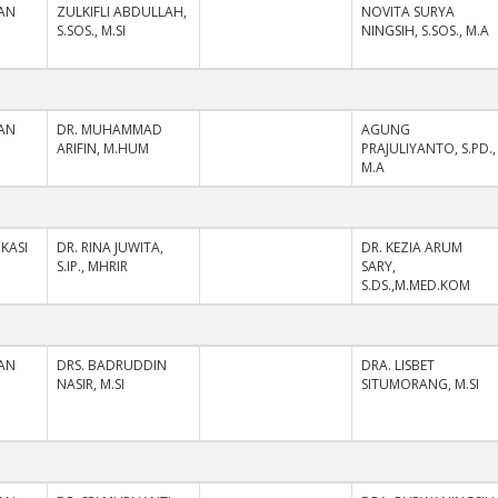
AN
ZULKIFLI ABDULLAH,
NOVITA SURYA
S.SOS., M.SI
NINGSIH, S.SOS., M.A
AN
DR. MUHAMMAD
AGUNG
ARIFIN, M.HUM
PRAJULIYANTO, S.PD.,
M.A
KASI
DR. RINA JUWITA,
DR. KEZIA ARUM
S.IP., MHRIR
SARY,
S.DS.,M.MED.KOM
AN
DRS. BADRUDDIN
DRA. LISBET
NASIR, M.SI
SITUMORANG, M.SI