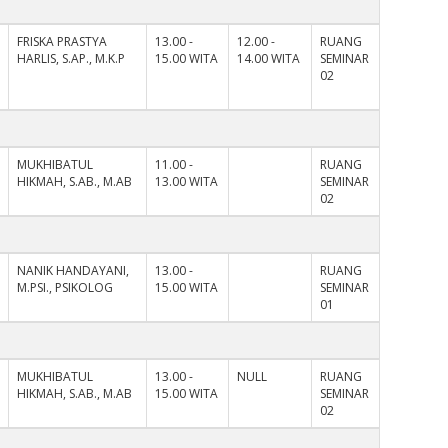
FRISKA PRASTYA
13.00 -
12.00 -
RUANG
HARLIS, S.AP., M.K.P
15.00 WITA
14.00 WITA
SEMINAR
02
MUKHIBATUL
11.00 -
RUANG
HIKMAH, S.AB., M.AB
13.00 WITA
SEMINAR
02
NANIK HANDAYANI,
13.00 -
RUANG
M.PSI., PSIKOLOG
15.00 WITA
SEMINAR
01
MUKHIBATUL
13.00 -
NULL
RUANG
HIKMAH, S.AB., M.AB
15.00 WITA
SEMINAR
02