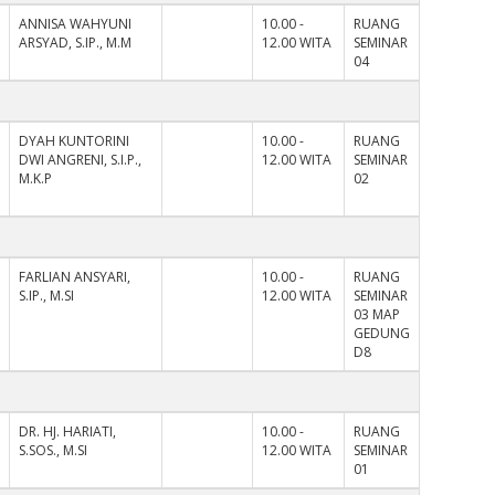
ANNISA WAHYUNI
10.00 -
RUANG
ARSYAD, S.IP., M.M
12.00 WITA
SEMINAR
04
DYAH KUNTORINI
10.00 -
RUANG
DWI ANGRENI, S.I.P.,
12.00 WITA
SEMINAR
M.K.P
02
FARLIAN ANSYARI,
10.00 -
RUANG
S.IP., M.SI
12.00 WITA
SEMINAR
03 MAP
GEDUNG
D8
DR. HJ. HARIATI,
10.00 -
RUANG
S.SOS., M.SI
12.00 WITA
SEMINAR
01