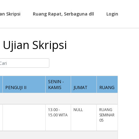
an Skripsi
Ruang Rapat, Serbaguna dll
Login
Ujian Skripsi
SENIN -
PENGUJI II
KAMIS
JUMAT
RUANG
13.00 -
NULL
RUANG
15.00 WITA
SEMINAR
05