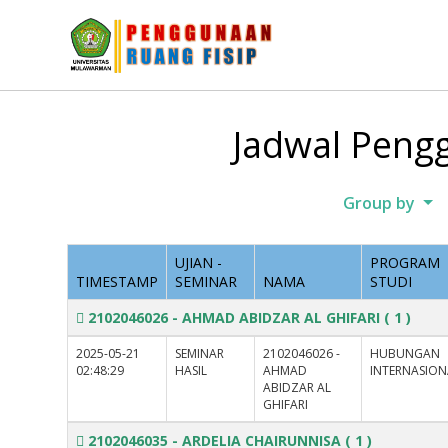
Jadwal Pengg
Group by
UJIAN -
PROGRAM
TIMESTAMP
SEMINAR
NAMA
STUDI
2102046026 - AHMAD ABIDZAR AL GHIFARI
( 1 )
2025-05-21
SEMINAR
2102046026 -
HUBUNGAN
02:48:29
HASIL
AHMAD
INTERNASION
ABIDZAR AL
GHIFARI
2102046035 - ARDELIA CHAIRUNNISA
( 1 )