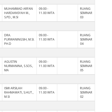
MUHAMMAD ARFAN
09.00 -
RUANG
HARDIANSYAH M.,
11.00 WITA
SEMINAR
S.PD., M.SI
03
DRA.
09.00 -
RUANG
PURWANINGSIH, M.SI.
11.00 WITA
SEMINAR
PH.D
04
AGUSTIN
09.00 -
RUANG
NURMANINA, S.SOS.,
11.00 WITA
SEMINAR
MA
05
ISMI ARSILAH
09.00 -
RUANG
RAHMAWATI, S.HUT.,
11.00 WITA
SEMINAR
M.SI
02