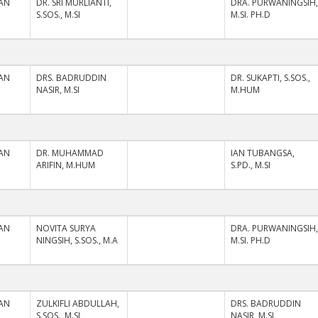
AN
DR. SRI MURLIANTI,
DRA. PURWANINGSIH
S.SOS., M.SI
M.SI. PH.D
AN
DRS. BADRUDDIN
DR. SUKAPTI, S.SOS.,
NASIR, M.SI
M.HUM
AN
DR. MUHAMMAD
IAN TUBANGSA,
ARIFIN, M.HUM
S.PD., M.SI
AN
NOVITA SURYA
DRA. PURWANINGSIH
NINGSIH, S.SOS., M.A
M.SI. PH.D
AN
ZULKIFLI ABDULLAH,
DRS. BADRUDDIN
S.SOS., M.SI
NASIR, M.SI