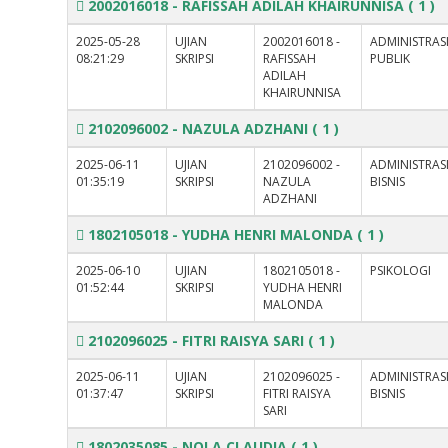
2002016018 - RAFISSAH ADILAH KHAIRUNNISA
( 1 )
2025-05-28
UJIAN
2002016018 -
ADMINISTRAS
08:21:29
SKRIPSI
RAFISSAH
PUBLIK
ADILAH
KHAIRUNNISA
2102096002 - NAZULA ADZHANI
( 1 )
2025-06-11
UJIAN
2102096002 -
ADMINISTRAS
01:35:19
SKRIPSI
NAZULA
BISNIS
ADZHANI
1802105018 - YUDHA HENRI MALONDA
( 1 )
2025-06-10
UJIAN
1802105018 -
PSIKOLOGI
01:52:44
SKRIPSI
YUDHA HENRI
MALONDA
2102096025 - FITRI RAISYA SARI
( 1 )
2025-06-11
UJIAN
2102096025 -
ADMINISTRAS
01:37:47
SKRIPSI
FITRI RAISYA
BISNIS
SARI
1802035085 - NOLA CLAUDIA
( 1 )