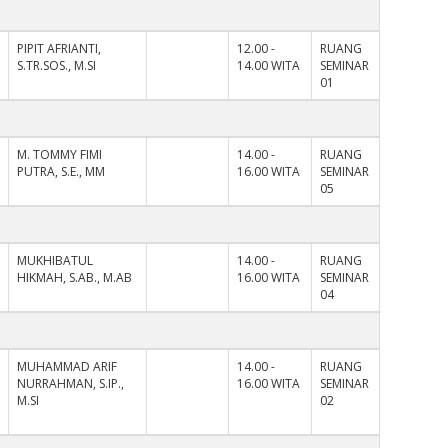
PIPIT AFRIANTI,
12.00 -
RUANG
S.TR.SOS., M.SI
14.00 WITA
SEMINAR
01
M. TOMMY FIMI
14.00 -
RUANG
PUTRA, S.E., MM
16.00 WITA
SEMINAR
05
MUKHIBATUL
14.00 -
RUANG
HIKMAH, S.AB., M.AB
16.00 WITA
SEMINAR
04
MUHAMMAD ARIF
14.00 -
RUANG
NURRAHMAN, S.IP.,
16.00 WITA
SEMINAR
M.SI
02