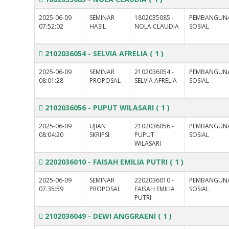
2025-06-09
SEMINAR
1802035085 -
PEMBANGUN
07:52:02
HASIL
NOLA CLAUDIA
SOSIAL
2102036054 - SELVIA AFRELIA
( 1 )
2025-06-09
SEMINAR
2102036054 -
PEMBANGUN
08:01:28
PROPOSAL
SELVIA AFRELIA
SOSIAL
2102036056 - PUPUT WILASARI
( 1 )
2025-06-09
UJIAN
2102036056 -
PEMBANGUN
08:04:20
SKRIPSI
PUPUT
SOSIAL
WILASARI
2202036010 - FAISAH EMILIA PUTRI
( 1 )
2025-06-09
SEMINAR
2202036010 -
PEMBANGUN
07:35:59
PROPOSAL
FAISAH EMILIA
SOSIAL
PUTRI
2102036049 - DEWI ANGGRAENI
( 1 )