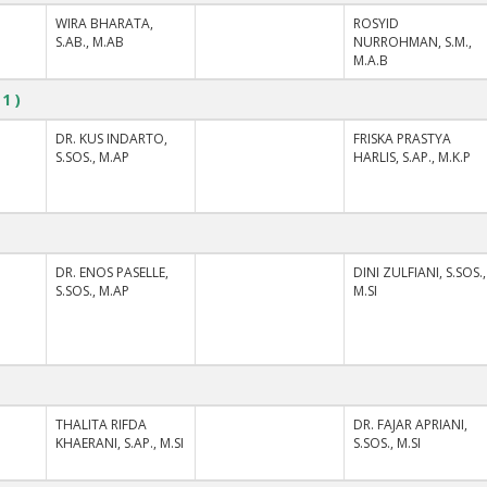
I
WIRA BHARATA,
ROSYID
S.AB., M.AB
NURROHMAN, S.M.,
M.A.B
 1 )
I
DR. KUS INDARTO,
FRISKA PRASTYA
S.SOS., M.AP
HARLIS, S.AP., M.K.P
I
DR. ENOS PASELLE,
DINI ZULFIANI, S.SOS.,
S.SOS., M.AP
M.SI
I
THALITA RIFDA
DR. FAJAR APRIANI,
KHAERANI, S.AP., M.SI
S.SOS., M.SI