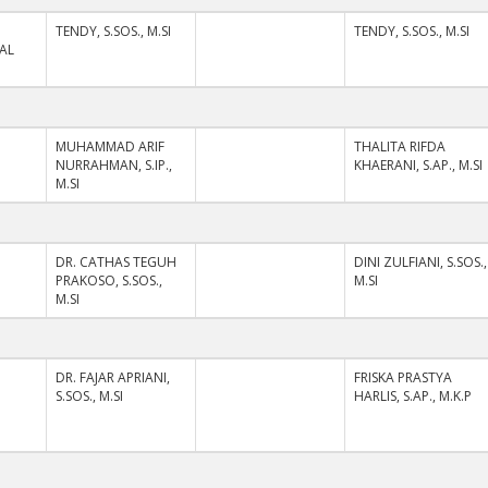
TENDY, S.SOS., M.SI
TENDY, S.SOS., M.SI
AL
I
MUHAMMAD ARIF
THALITA RIFDA
NURRAHMAN, S.IP.,
KHAERANI, S.AP., M.SI
M.SI
I
DR. CATHAS TEGUH
DINI ZULFIANI, S.SOS.,
PRAKOSO, S.SOS.,
M.SI
M.SI
I
DR. FAJAR APRIANI,
FRISKA PRASTYA
S.SOS., M.SI
HARLIS, S.AP., M.K.P