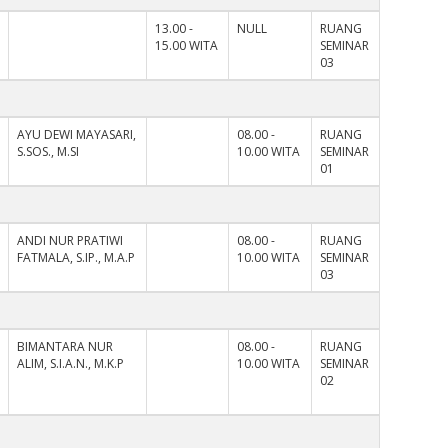
13.00 -
NULL
RUANG
15.00 WITA
SEMINAR
03
AYU DEWI MAYASARI,
08.00 -
RUANG
S.SOS., M.SI
10.00 WITA
SEMINAR
01
ANDI NUR PRATIWI
08.00 -
RUANG
FATMALA, S.IP., M.A.P
10.00 WITA
SEMINAR
03
BIMANTARA NUR
08.00 -
RUANG
ALIM, S.I.A.N., M.K.P
10.00 WITA
SEMINAR
02