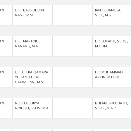
AN
DRS. BADRUDDIN
IAN TUBANGSA,
NASIR, M.SI
S.PD., M.SI
AN
DRS. MARTINUS
DR. SUKAPTI, S.SOS.,
NANANG, M.A
M.HUM
AN
DR. AJI EKA QAMARA
DR. MUHAMMAD
YULIANTI DEWI
ARIFIN, M.HUM
HAKIM, S.SN., M.SI
AN
NOVITA SURYA
BULAN ERIKA BATO,
NINGSIH, S.SOS., M.A
S.SOS., M.A.P