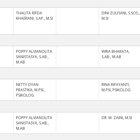
I
THALITA RIFDA
DINI ZULFIANI, S.SOS.,
KHAERANI, S.AP., M.SI
M.SI
I
POPPY ALVIANOLITA
WIRA BHARATA,
SANISTASYA, S.AB.,
S.AB., M.AB
M.AB
NETTY DYAN
RINA RIFAYANTI,
PRASTIKA, M.PSI.,
M.PSI, PSIKOLOG
PSIKOLOG
I
POPPY ALVIANOLITA
DR. M. ZAINI, M.SI
SANISTASYA, S.AB.,
M.AB