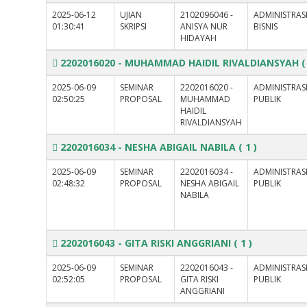
2025-06-12
UJIAN
2102096046 -
ADMINISTRAS
01:30:41
SKRIPSI
ANISYA NUR
BISNIS
HIDAYAH
2202016020 - MUHAMMAD HAIDIL RIVALDIANSYAH
(
2025-06-09
SEMINAR
2202016020 -
ADMINISTRAS
02:50:25
PROPOSAL
MUHAMMAD
PUBLIK
HAIDIL
RIVALDIANSYAH
2202016034 - NESHA ABIGAIL NABILA
( 1 )
2025-06-09
SEMINAR
2202016034 -
ADMINISTRAS
02:48:32
PROPOSAL
NESHA ABIGAIL
PUBLIK
NABILA
2202016043 - GITA RISKI ANGGRIANI
( 1 )
2025-06-09
SEMINAR
2202016043 -
ADMINISTRAS
02:52:05
PROPOSAL
GITA RISKI
PUBLIK
ANGGRIANI