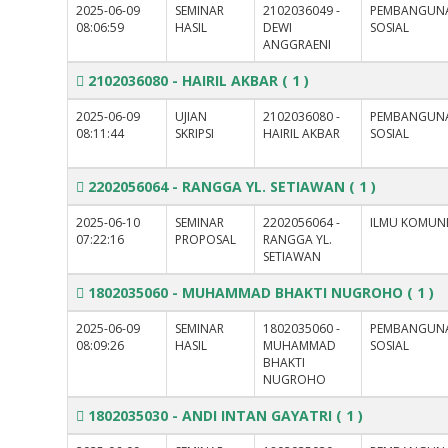
2025-06-09
SEMINAR
2102036049 -
PEMBANGUN
08:06:59
HASIL
DEWI
SOSIAL
ANGGRAENI
2102036080 - HAIRIL AKBAR
( 1 )
2025-06-09
UJIAN
2102036080 -
PEMBANGUN
08:11:44
SKRIPSI
HAIRIL AKBAR
SOSIAL
2202056064 - RANGGA YL. SETIAWAN
( 1 )
2025-06-10
SEMINAR
2202056064 -
ILMU KOMUNI
07:22:16
PROPOSAL
RANGGA YL.
SETIAWAN
1802035060 - MUHAMMAD BHAKTI NUGROHO
( 1 )
2025-06-09
SEMINAR
1802035060 -
PEMBANGUN
08:09:26
HASIL
MUHAMMAD
SOSIAL
BHAKTI
NUGROHO
1802035030 - ANDI INTAN GAYATRI
( 1 )