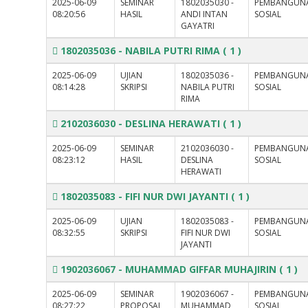
2025-06-09
SEMINAR
1802035030 -
PEMBANGUN
08:20:56
HASIL
ANDI INTAN
SOSIAL
GAYATRI
1802035036 - NABILA PUTRI RIMA
( 1 )
2025-06-09
UJIAN
1802035036 -
PEMBANGUN
08:14:28
SKRIPSI
NABILA PUTRI
SOSIAL
RIMA
2102036030 - DESLINA HERAWATI
( 1 )
2025-06-09
SEMINAR
2102036030 -
PEMBANGUN
08:23:12
HASIL
DESLINA
SOSIAL
HERAWATI
1802035083 - FIFI NUR DWI JAYANTI
( 1 )
2025-06-09
UJIAN
1802035083 -
PEMBANGUN
08:32:55
SKRIPSI
FIFI NUR DWI
SOSIAL
JAYANTI
1902036067 - MUHAMMAD GIFFAR MUHAJIRIN
( 1 )
2025-06-09
SEMINAR
1902036067 -
PEMBANGUN
08:27:22
PROPOSAL
MUHAMMAD
SOSIAL