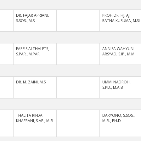
I
DR. FAJAR APRIANI,
PROF. DR. HJ. AJI
S.SOS., M.SI
RATNA KUSUMA, M.SI
I
FAREIS ALTHALETS,
ANNISA WAHYUNI
S.PAR., M.PAR
ARSYAD, S.IP., M.M
I
DR. M. ZAINI, M.SI
UMMI NADROH,
S.PD., M.A.B
I
THALITA RIFDA
DARYONO, S.SOS.,
KHAERANI, S.AP., M.SI
M.SI., PH.D