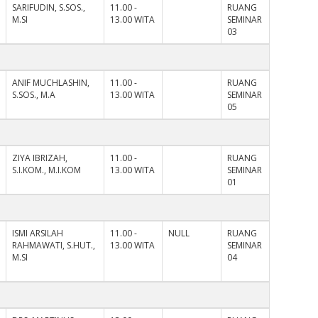
SARIFUDIN, S.SOS.,
11.00 -
RUANG
M.SI
13.00 WITA
SEMINAR
03
ANIF MUCHLASHIN,
11.00 -
RUANG
S.SOS., M.A
13.00 WITA
SEMINAR
05
ZIYA IBRIZAH,
11.00 -
RUANG
S.I.KOM., M.I.KOM
13.00 WITA
SEMINAR
01
ISMI ARSILAH
11.00 -
NULL
RUANG
RAHMAWATI, S.HUT.,
13.00 WITA
SEMINAR
M.SI
04