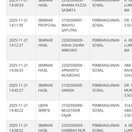
2025-11-21
SEMINAR
2202036006 -
PEMBANGUNAN
A. I
14:09:29
HASIL
KHANIA FAZZA
SOSIAL
LUKM
SASMITA
MA
2025-11-21
SEMINAR
2102036007 -
PEMBANGUNAN
DR. 
14:11:05
PROPOSAL
WAHYU
SOSIAL
S.SO
SAPUTRA
2025-11-21
SEMINAR
2202036028 -
PEMBANGUNAN
A. I
14:12:27
HASIL
AISHA ZAHRA
SOSIAL
LUKM
WIBOWO
MA
2025-11-21
SEMINAR
2202036058 -
PEMBANGUNAN
ISMI
14:36:33
HASIL
APRIANTO
SOSIAL
RAH
NUGROHO
S.HU
2025-11-21
SEMINAR
2102036005 -
PEMBANGUNAN
DR. 
14:43:27
HASIL
ANNISA
SOSIAL
MUR
S.SO
2025-11-21
UJIAN
2102036068 -
PEMBANGUNAN
ZULK
14:40:22
SKRIPSI
MUQTADIR
SOSIAL
ABD
FAJAR
S.SO
2025-11-21
SEMINAR
2202036039 -
PEMBANGUNAN
A. I
14:38:52
HASIL
HABIBAH NUR
SOSIAL
LUKM