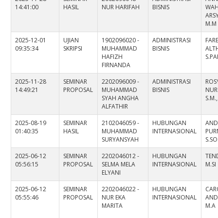
14:41:00
HASIL
NUR HARIFAH
BISNIS
WAH
ARSY
M.M
2025-12-01
UJIAN
1902096020 -
ADMINISTRASI
FARE
09:35:34
SKRIPSI
MUHAMMAD
BISNIS
ALT
HAFIZH
S.PA
FIRNANDA
2025-11-28
SEMINAR
2202096009 -
ADMINISTRASI
ROS
14:49:21
PROPOSAL
MUHAMMAD
BISNIS
NUR
SYAH ANGHA
S.M.
ALFATHIR
2025-08-19
SEMINAR
2102046059 -
HUBUNGAN
AND
01:40:35
HASIL
MUHAMMAD
INTERNASIONAL
PUR
SURYANSYAH
S.SO
2025-06-12
SEMINAR
2202046012 -
HUBUNGAN
TEND
05:56:15
PROPOSAL
SELMA MELA
INTERNASIONAL
M.SI
ELYANI
2025-06-12
SEMINAR
2202046022 -
HUBUNGAN
CAR
05:55:46
PROPOSAL
NUR EKA
INTERNASIONAL
ANDA
MARITA
M.A