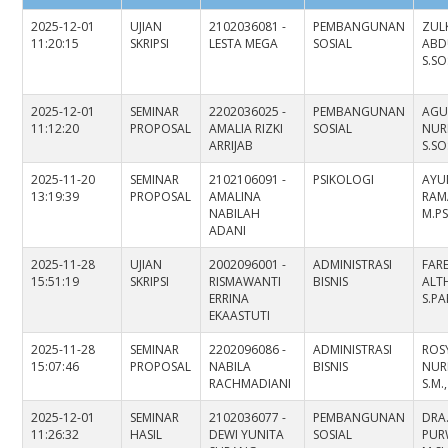
2025-12-01
UJIAN
2102036081 -
PEMBANGUNAN
ZULK
11:20:15
SKRIPSI
LESTA MEGA
SOSIAL
ABD
S.SO
2025-12-01
SEMINAR
2202036025 -
PEMBANGUNAN
AGU
11:12:20
PROPOSAL
AMALIA RIZKI
SOSIAL
NUR
ARRIJAB
S.SO
2025-11-20
SEMINAR
2102106091 -
PSIKOLOGI
AYU
13:19:39
PROPOSAL
AMALINA
RAM
NABILAH
M.PS
ADANI
2025-11-28
UJIAN
2002096001 -
ADMINISTRASI
FARE
15:51:19
SKRIPSI
RISMAWANTI
BISNIS
ALT
ERRINA
S.PA
EKAASTUTI
2025-11-28
SEMINAR
2202096086 -
ADMINISTRASI
ROS
15:07:46
PROPOSAL
NABILA
BISNIS
NUR
RACHMADIANI
S.M.
2025-12-01
SEMINAR
2102036077 -
PEMBANGUNAN
DRA
11:26:32
HASIL
DEWI YUNITA
SOSIAL
PUR