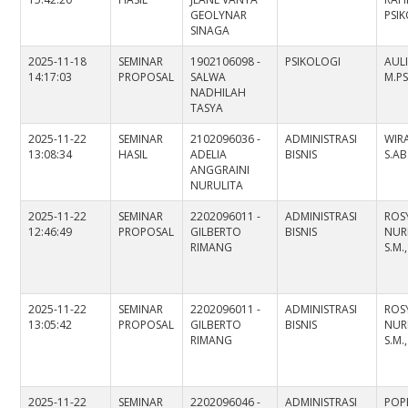
GEOLYNAR
PSI
SINAGA
2025-11-18
SEMINAR
1902106098 -
PSIKOLOGI
AUL
14:17:03
PROPOSAL
SALWA
M.PS
NADHILAH
TASYA
2025-11-22
SEMINAR
2102096036 -
ADMINISTRASI
WIR
13:08:34
HASIL
ADELIA
BISNIS
S.AB
ANGGRAINI
NURULITA
2025-11-22
SEMINAR
2202096011 -
ADMINISTRASI
ROS
12:46:49
PROPOSAL
GILBERTO
BISNIS
NUR
RIMANG
S.M.
2025-11-22
SEMINAR
2202096011 -
ADMINISTRASI
ROS
13:05:42
PROPOSAL
GILBERTO
BISNIS
NUR
RIMANG
S.M.
2025-11-22
SEMINAR
2202096046 -
ADMINISTRASI
POP