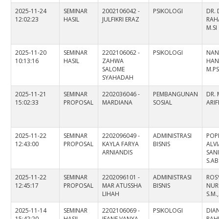
2025-11-24
SEMINAR
2002106042 -
PSIKOLOGI
DR. 
12:02:23
HASIL
JULFIKRI ERAZ
RAHA
M.SI
2025-11-20
SEMINAR
2202106062 -
PSIKOLOGI
NAN
10:13:16
HASIL
ZAHWA
HAN
SALOME
M.PS
SYAHADAH
2025-11-21
SEMINAR
2202036046 -
PEMBANGUNAN
DR.
15:02:33
PROPOSAL
MARDIANA
SOSIAL
ARIF
2025-11-22
SEMINAR
2202096049 -
ADMINISTRASI
POP
12:43:00
PROPOSAL
KAYLA FARYA
BISNIS
ALV
ARNIANDIS
SAN
S.AB
2025-11-22
SEMINAR
2202096101 -
ADMINISTRASI
ROS
12:45:17
PROPOSAL
MAR ATUSSHA
BISNIS
NUR
LIHAH
S.M.
2025-11-14
SEMINAR
2202106069 -
PSIKOLOGI
DIA
15:42:20
HASIL
JEANE VANYA
RAHM