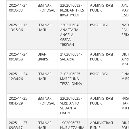
2025-11-24
SEMINAR
2202016083 -
ADMINISTRASI
AYU
09:35:33
PROPOSAL
REZIDAN TRIES
PUBLIK
MAY
IRWAHYUDI
S.SO
2025-11-18
SEMINAR
2202106049 -
PSIKOLOGI
NAD
13:15:36
HASIL
ANASTASIA
RAHM
ANGELA
PSI
GREAN
TEKWAN
2025-11-24
UJIAN
2102016084 -
ADMINISTRASI
DR. 
09:39:58
SKRIPSI
SABARIA
PUBLIK
APRI
M.SI
2025-11-24
SEMINAR
2102106025 -
PSIKOLOGI
RINA
12:34:26
HASIL
MARCELINA
M.PS
TESSALONIKA
2025-11-25
SEMINAR
2202016025 -
ADMINISTRASI
FRI
08:45:29
PROPOSAL
VERDIANTO
PUBLIK
HARL
SUDANTA
M.K.
HALIM
2025-11-27
SEMINAR
1902096073 -
ADMINISTRASI
DR.
09:33:17
HASIL
NUR AZZAHRA
BISNIS
FOU