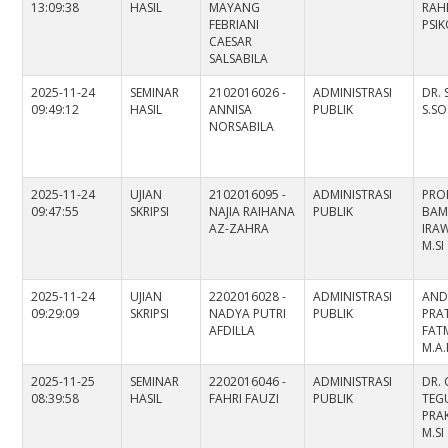
13:09:38
HASIL
MAYANG
RAHM
FEBRIANI
PSI
CAESAR
SALSABILA
2025-11-24
SEMINAR
2102016026 -
ADMINISTRASI
DR. 
09:49:12
HASIL
ANNISA
PUBLIK
S.SO
NORSABILA
2025-11-24
UJIAN
2102016095 -
ADMINISTRASI
PROF
09:47:55
SKRIPSI
NAJIA RAIHANA
PUBLIK
BA
AZ-ZAHRA
IRAW
M.SI
2025-11-24
UJIAN
2202016028 -
ADMINISTRASI
AND
09:29:09
SKRIPSI
NADYA PUTRI
PUBLIK
PRA
AFDILLA
FATM
M.A.
2025-11-25
SEMINAR
2202016046 -
ADMINISTRASI
DR.
08:39:58
HASIL
FAHRI FAUZI
PUBLIK
TEG
PRAK
M.SI