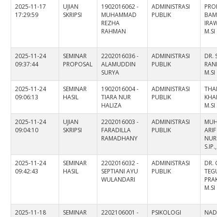
2025-11-17
UJIAN
1902016062 -
ADMINISTRASI
PROF
17:29:59
SKRIPSI
MUHAMMAD
PUBLIK
BA
REZHA
IRAW
RAHMAN
M.SI
2025-11-24
SEMINAR
2202016036 -
ADMINISTRASI
DR. 
09:37:44
PROPOSAL
ALAMUDDIN
PUBLIK
RAND
SURYA
M.SI
2025-11-24
SEMINAR
1902016004 -
ADMINISTRASI
THA
09:06:13
HASIL
TIARA NUR
PUBLIK
KHAE
HALIZA
M.SI
2025-11-24
UJIAN
2202016003 -
ADMINISTRASI
MU
09:04:10
SKRIPSI
FARADILLA
PUBLIK
ARIF
RAMADHANY
NUR
S.IP.
2025-11-24
SEMINAR
2202016032 -
ADMINISTRASI
DR.
09:42:43
HASIL
SEPTIANI AYU
PUBLIK
TEG
WULANDARI
PRAK
M.SI
2025-11-18
SEMINAR
2202106001 -
PSIKOLOGI
NAD