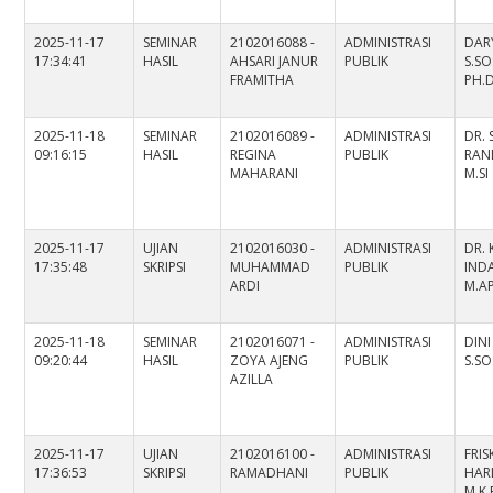
2025-11-17
SEMINAR
2102016088 -
ADMINISTRASI
DAR
17:34:41
HASIL
AHSARI JANUR
PUBLIK
S.SOS
FRAMITHA
PH.
2025-11-18
SEMINAR
2102016089 -
ADMINISTRASI
DR. 
09:16:15
HASIL
REGINA
PUBLIK
RAND
MAHARANI
M.SI
2025-11-17
UJIAN
2102016030 -
ADMINISTRASI
DR. 
17:35:48
SKRIPSI
MUHAMMAD
PUBLIK
INDA
ARDI
M.A
2025-11-18
SEMINAR
2102016071 -
ADMINISTRASI
DINI
09:20:44
HASIL
ZOYA AJENG
PUBLIK
S.SO
AZILLA
2025-11-17
UJIAN
2102016100 -
ADMINISTRASI
FRI
17:36:53
SKRIPSI
RAMADHANI
PUBLIK
HARL
M.K.