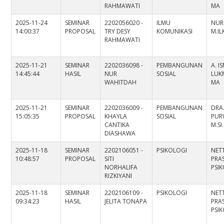
RAHMAWATI
MA
2025-11-24
SEMINAR
2202056020 -
ILMU
NURL
14:00:37
PROPOSAL
TRY DESY
KOMUNIKASI
M.I
RAHMAWATI
2025-11-21
SEMINAR
2202036098 -
PEMBANGUNAN
A. I
14:45:44
HASIL
NUR
SOSIAL
LUKM
WAHITDAH
MA
2025-11-21
SEMINAR
2202036009 -
PEMBANGUNAN
DRA
15:05:35
PROPOSAL
KHAYLA
SOSIAL
PUR
CANTIKA
M.SI
DIASHAWA
2025-11-18
SEMINAR
2202106051 -
PSIKOLOGI
NET
10:48:57
PROPOSAL
SITI
PRAS
NORHALIFA
PSI
RIZKIYANI
2025-11-18
SEMINAR
2202106109 -
PSIKOLOGI
NET
09:34:23
HASIL
JELITA TONAPA
PRAS
PSI