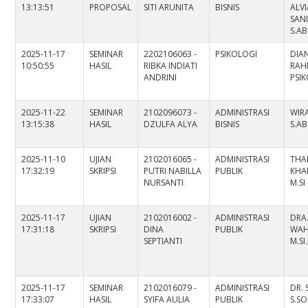
13:13:51
PROPOSAL
SITI ARUNITA
BISNIS
ALV
SAN
S.AB
2025-11-17
SEMINAR
2202106063 -
PSIKOLOGI
DIA
10:50:55
HASIL
RIBKA INDIATI
RAHM
ANDRINI
PSI
2025-11-22
SEMINAR
2102096073 -
ADMINISTRASI
WIR
13:15:38
HASIL
DZULFA ALYA
BISNIS
S.AB
2025-11-10
UJIAN
2102016065 -
ADMINISTRASI
THA
17:32:19
SKRIPSI
PUTRI NABILLA
PUBLIK
KHAE
NURSANTI
M.SI
2025-11-17
UJIAN
2102016002 -
ADMINISTRASI
DRA.
17:31:18
SKRIPSI
DINA
PUBLIK
WAH
SEPTIANTI
M.SI
2025-11-17
SEMINAR
2102016079 -
ADMINISTRASI
DR. 
17:33:07
HASIL
SYIFA AULIA
PUBLIK
S.SO