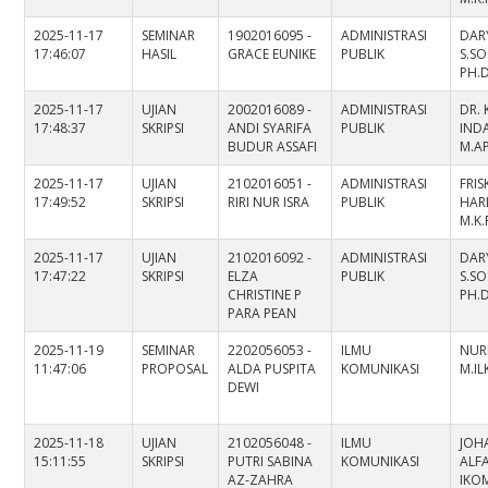
2025-11-17
SEMINAR
1902016095 -
ADMINISTRASI
DAR
17:46:07
HASIL
GRACE EUNIKE
PUBLIK
S.SOS
PH.
2025-11-17
UJIAN
2002016089 -
ADMINISTRASI
DR. 
17:48:37
SKRIPSI
ANDI SYARIFA
PUBLIK
INDA
BUDUR ASSAFI
M.A
2025-11-17
UJIAN
2102016051 -
ADMINISTRASI
FRI
17:49:52
SKRIPSI
RIRI NUR ISRA
PUBLIK
HARL
M.K.
2025-11-17
UJIAN
2102016092 -
ADMINISTRASI
DAR
17:47:22
SKRIPSI
ELZA
PUBLIK
S.SOS
CHRISTINE P
PH.
PARA PEAN
2025-11-19
SEMINAR
2202056053 -
ILMU
NURL
11:47:06
PROPOSAL
ALDA PUSPITA
KOMUNIKASI
M.I
DEWI
2025-11-18
UJIAN
2102056048 -
ILMU
JOH
15:11:55
SKRIPSI
PUTRI SABINA
KOMUNIKASI
ALFA
AZ-ZAHRA
IKOM