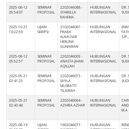
2025-06-12
SEMINAR
2202046088 -
HUBUNGAN
DR.
05:54:07
PROPOSAL
SYABELLA
INTERNASIONAL
SUDI
RAHEMA
2025-10-21
UJIAN
2102046067 -
HUBUNGAN
ENN
10:22:59
SKRIPSI
PRABA
INTERNASIONAL
FAT
ALKAUSAR
S.IP.
HERLINA
GUNAWAN
2025-06-12
SEMINAR
2202046003 -
HUBUNGAN
DR.
05:52:57
PROPOSAL
ANASTA JIHAN
INTERNASIONAL
SUDI
AQILLAH
2025-05-21
SEMINAR
2202046015 -
HUBUNGAN
DR.
02:41:25
PROPOSAL
SHYLA
INTERNASIONAL
SUDI
MUSBATIT
TILAWAH
2025-05-21
SEMINAR
2202046064 -
HUBUNGAN
CAR
02:43:46
PROPOSAL
AZHIRA AZHAR
INTERNASIONAL
ANDA
M.A
2025-08-19
UJIAN
1902046077 -
HUBUNGAN
REN