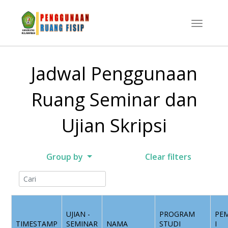
Jadwal Penggunaan
Ruang Seminar dan
Ujian Skripsi
Group by
Clear filters
UJIAN -
PROGRAM
PE
TIMESTAMP
SEMINAR
NAMA
STUDI
I