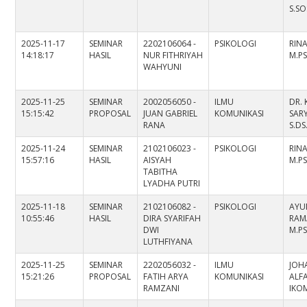
S.SO
2025-11-17
SEMINAR
2202106064 -
PSIKOLOGI
RINA
14:18:17
HASIL
NUR FITHRIYAH
M.PS
WAHYUNI
2025-11-25
SEMINAR
2002056050 -
ILMU
DR.
15:15:42
PROPOSAL
JUAN GABRIEL
KOMUNIKASI
SARY
RANA
S.D
2025-11-24
SEMINAR
2102106023 -
PSIKOLOGI
RINA
15:57:16
HASIL
AISYAH
M.PS
TABITHA
LYADHA PUTRI
2025-11-18
SEMINAR
2102106082 -
PSIKOLOGI
AYU
10:55:46
HASIL
DIRA SYARIFAH
RAM
DWI
M.PS
LUTHFIYANA
2025-11-25
SEMINAR
2202056032 -
ILMU
JOH
15:21:26
PROPOSAL
FATIH ARYA
KOMUNIKASI
ALFA
RAMZANI
IKOM