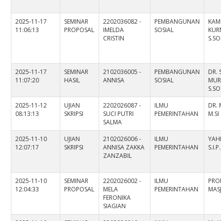
2025-11-17
SEMINAR
2202036082 -
PEMBANGUNAN
KAM
11:06:13
PROPOSAL
IMELDA
SOSIAL
KUR
CRISTIN
S.SO
2025-11-17
SEMINAR
2102036005 -
PEMBANGUNAN
DR. 
11:07:20
HASIL
ANNISA
SOSIAL
MUR
S.SO
2025-11-12
UJIAN
2202026087 -
ILMU
DR. 
08:13:13
SKRIPSI
SUCI PUTRI
PEMERINTAHAN
M.SI
SALMA
2025-11-10
UJIAN
2102026006 -
ILMU
YAH
12:07:17
SKRIPSI
ANNISA ZAKKA
PEMERINTAHAN
S.I.P
ZANZABIL
2025-11-10
SEMINAR
2202026002 -
ILMU
PROF
12:04:33
PROPOSAL
MELA
PEMERINTAHAN
MASJ
FERONIKA
SIAGIAN