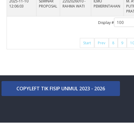
2025-11-10
SEMINAR
2202026010 -
ILMU
M. A
12:06:03
PROPOSAL
RAHMA WATI
PEMERINTAHAN
PUT
PRAT
Display #
Start
Prev
8
9
1
COPYLEFT TIK FISIP UNMUL 2023 - 2026