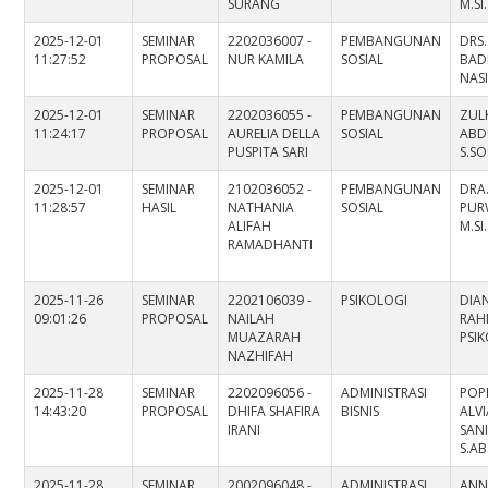
SURANG
M.SI
2025-12-01
SEMINAR
2202036007 -
PEMBANGUNAN
DRS.
11:27:52
PROPOSAL
NUR KAMILA
SOSIAL
BAD
NASI
2025-12-01
SEMINAR
2202036055 -
PEMBANGUNAN
ZULK
11:24:17
PROPOSAL
AURELIA DELLA
SOSIAL
ABD
PUSPITA SARI
S.SO
2025-12-01
SEMINAR
2102036052 -
PEMBANGUNAN
DRA
11:28:57
HASIL
NATHANIA
SOSIAL
PUR
ALIFAH
M.SI
RAMADHANTI
2025-11-26
SEMINAR
2202106039 -
PSIKOLOGI
DIA
09:01:26
PROPOSAL
NAILAH
RAHM
MUAZARAH
PSI
NAZHIFAH
2025-11-28
SEMINAR
2202096056 -
ADMINISTRASI
POP
14:43:20
PROPOSAL
DHIFA SHAFIRA
BISNIS
ALV
IRANI
SAN
S.AB
2025-11-28
SEMINAR
2002096048 -
ADMINISTRASI
ANN