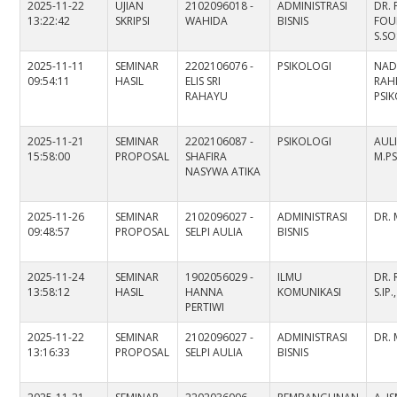
2025-11-22
UJIAN
2102096018 -
ADMINISTRASI
DR.
13:22:42
SKRIPSI
WAHIDA
BISNIS
FOU
S.SO
2025-11-11
SEMINAR
2202106076 -
PSIKOLOGI
NAD
09:54:11
HASIL
ELIS SRI
RAHM
RAHAYU
PSI
2025-11-21
SEMINAR
2202106087 -
PSIKOLOGI
AUL
15:58:00
PROPOSAL
SHAFIRA
M.PS
NASYWA ATIKA
2025-11-26
SEMINAR
2102096027 -
ADMINISTRASI
DR. 
09:48:57
PROPOSAL
SELPI AULIA
BISNIS
2025-11-24
SEMINAR
1902056029 -
ILMU
DR. 
13:58:12
HASIL
HANNA
KOMUNIKASI
S.IP
PERTIWI
2025-11-22
SEMINAR
2102096027 -
ADMINISTRASI
DR. 
13:16:33
PROPOSAL
SELPI AULIA
BISNIS