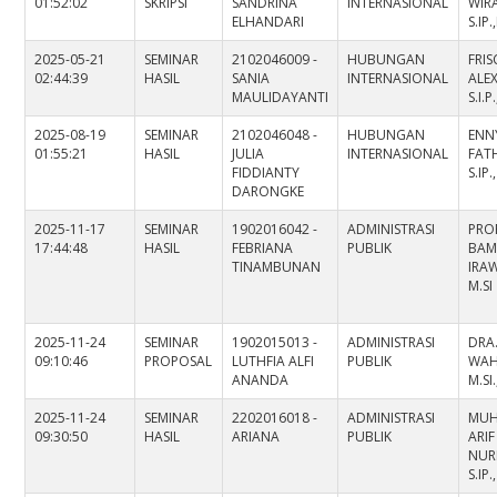
01:52:02
SKRIPSI
SANDRINA
INTERNASIONAL
WIR
ELHANDARI
S.IP
2025-05-21
SEMINAR
2102046009 -
HUBUNGAN
FRIS
02:44:39
HASIL
SANIA
INTERNASIONAL
ALE
MAULIDAYANTI
S.I.P
2025-08-19
SEMINAR
2102046048 -
HUBUNGAN
ENN
01:55:21
HASIL
JULIA
INTERNASIONAL
FAT
FIDDIANTY
S.IP.
DARONGKE
2025-11-17
SEMINAR
1902016042 -
ADMINISTRASI
PROF
17:44:48
HASIL
FEBRIANA
PUBLIK
BA
TINAMBUNAN
IRAW
M.SI
2025-11-24
SEMINAR
1902015013 -
ADMINISTRASI
DRA.
09:10:46
PROPOSAL
LUTHFIA ALFI
PUBLIK
WAH
ANANDA
M.SI
2025-11-24
SEMINAR
2202016018 -
ADMINISTRASI
MU
09:30:50
HASIL
ARIANA
PUBLIK
ARIF
NUR
S.IP.