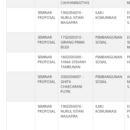
CAHYANINGTYAS
M
SEMINAR
1902056076 -
ILMU
D
PROPOSAL
NURUL ISTIAN
KOMUNIKASI
P
MAGAFIRA
S
SEMINAR
1702035010 -
PEMBANGUNAN
D
PROPOSAL
GIRANG PRIMA
SOSIAL
S
BUDI
M
SEMINAR
1802035009 -
PEMBANGUNAN
P
PROPOSAL
TANIA STEVANY
SOSIAL
H
TAMBUNAN
SEMINAR
2002036007 -
PEMBANGUNAN
A
PROPOSAL
GHITA
SOSIAL
N
CHAECARANI
S
PUTRI
SEMINAR
1902056076 -
ILMU
D
PROPOSAL
NURUL ISTIAN
KOMUNIKASI
P
MAGAFIRA
S