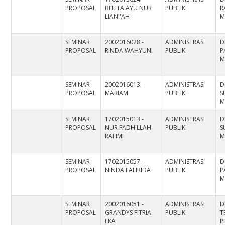
PROPOSAL
BELITA AYU NUR
PUBLIK
R
LIANI'AH
M
SEMINAR
2002016028 -
ADMINISTRASI
D
PROPOSAL
RINDA WAHYUNI
PUBLIK
P
M
SEMINAR
2002016013 -
ADMINISTRASI
D
PROPOSAL
MARIAM
PUBLIK
S
M
SEMINAR
1702015013 -
ADMINISTRASI
D
PROPOSAL
NUR FADHILLAH
PUBLIK
S
RAHMI
M
SEMINAR
1702015057 -
ADMINISTRASI
D
PROPOSAL
NINDA FAHRIDA
PUBLIK
P
M
SEMINAR
2002016051 -
ADMINISTRASI
D
PROPOSAL
GRANDYS FITRIA
PUBLIK
T
EKA
P