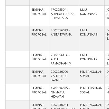
SEMINAR
1702055041 -
ILMU
J
PROPOSAL
ADINDA YURUZA
KOMUNIKASI
A
PERMATA SARI
I
SEMINAR
2002056023 -
ILMU
D
PROPOSAL
ANITA DWIANA
KOMUNIKASI
S
S
SEMINAR
2002056106 -
ILMU
D
PROPOSAL
ALDA
KOMUNIKASI
S
RAMADHANI M
S
SEMINAR
2002036009 -
PEMBANGUNAN
D
PROPOSAL
ZAHRA NUR
SOSIAL
A
IWANDA
SEMINAR
1902036015 -
PEMBANGUNAN
D
PROPOSAL
NIKMATUL
SOSIAL
N
HIDAYAH
SEMINAR
1902036044 -
PEMBANGUNAN
D
PROPOSAL
AULIYANA ASTIYA
SOSIAL
N