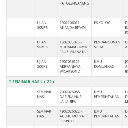
PATOLENGANENG
UJIAN
1902106011 -
PSIKOLOGI
D
SKRIPSI
ANANDA RIYADI
R
P
UJIAN
1802035025 -
PEMBANGUNAN
D
SKRIPSI
MUHAMAD ARYA
SOSIAL
A
FAUZI PRANATA
UJIAN
1902056121 -
ILMU
J
SKRIPSI
ARIFFANJAYA
KOMUNIKASI
A
WICAKSONO
I
SEMINAR HASIL
( 22 )
SEMINAR
2002026088 -
ILMU
H
HASIL
DARISKA NUR
PEMERINTAHAN
D
LAILA SIFA
M
SEMINAR
1902026022 -
ILMU
D
HASIL
AGENG MURYA
PEMERINTAHAN
S
PUSPITO