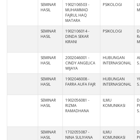
SEMINAR
1902106503 -
PSIKOLOGI
L
HASIL
MUHAMMAD
M
FAJRUL HAQ
MATARA
SEMINAR
1902106014 -
PSIKOLOGI
D
HASIL
DINDA SEKAR
R
KIRANI
M
SEMINAR
2002046001 -
HUBUNGAN
A
HASIL
CINDY ANGELICA
INTERNASIONAL
S
WIJAYA
SEMINAR
1902046008 -
HUBUNGAN
Y
HASIL
FARRA AUFA FAJR
INTERNASIONAL
S.
SEMINAR
1902056081 -
ILMU
D
HASIL
RIZMA
KOMUNIKASI
P
RAMADHANA
S
SEMINAR
1702055087 -
ILMU
D
HASIL
NINA SULIYANA
KOMUNIKASI
P