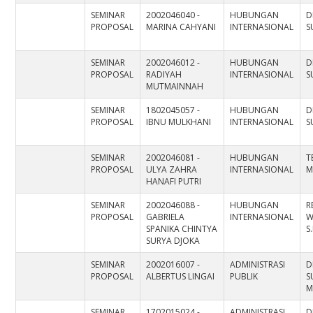
SEMINAR
2002046040 -
HUBUNGAN
D
PROPOSAL
MARINA CAHYANI
INTERNASIONAL
S
SEMINAR
2002046012 -
HUBUNGAN
D
PROPOSAL
RADIYAH
INTERNASIONAL
S
MUTMAINNAH
SEMINAR
1802045057 -
HUBUNGAN
D
PROPOSAL
IBNU MULKHANI
INTERNASIONAL
S
SEMINAR
2002046081 -
HUBUNGAN
T
PROPOSAL
ULYA ZAHRA
INTERNASIONAL
M
HANAFI PUTRI
SEMINAR
2002046088 -
HUBUNGAN
R
PROPOSAL
GABRIELA
INTERNASIONAL
W
SPANIKA CHINTYA
S
SURYA DJOKA
SEMINAR
2002016007 -
ADMINISTRASI
D
PROPOSAL
ALBERTUS LINGAI
PUBLIK
S
M
SEMINAR
1702015024 -
ADMINISTRASI
D