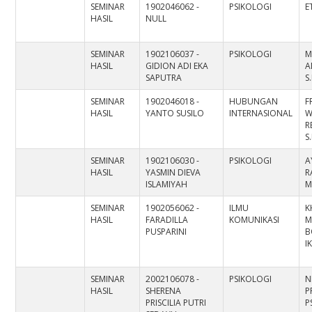
SEMINAR
1902046062 -
PSIKOLOGI
E
HASIL
NULL
SEMINAR
1902106037 -
PSIKOLOGI
M
HASIL
GIDION ADI EKA
A
SAPUTRA
S.
SEMINAR
1902046018 -
HUBUNGAN
F
HASIL
YANTO SUSILO
INTERNASIONAL
W
R
S
SEMINAR
1902106030 -
PSIKOLOGI
A
HASIL
YASMIN DIEVA
R
ISLAMIYAH
M
SEMINAR
1902056062 -
ILMU
K
HASIL
FARADILLA
KOMUNIKASI
M
PUSPARINI
B
I
SEMINAR
2002106078 -
PSIKOLOGI
N
HASIL
SHERENA
P
PRISCILIA PUTRI
P