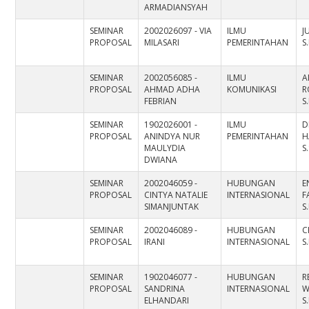
ARMADIANSYAH
SEMINAR
2002026097 - VIA
ILMU
J
PROPOSAL
MILASARI
PEMERINTAHAN
S
SEMINAR
2002056085 -
ILMU
A
PROPOSAL
AHMAD ADHA
KOMUNIKASI
R
FEBRIAN
S
SEMINAR
1902026001 -
ILMU
D
PROPOSAL
ANINDYA NUR
PEMERINTAHAN
H
MAULYDIA
S
DWIANA
SEMINAR
2002046059 -
HUBUNGAN
E
PROPOSAL
CINTYA NATALIE
INTERNASIONAL
F
SIMANJUNTAK
S.
SEMINAR
2002046089 -
HUBUNGAN
C
PROPOSAL
IRANI
INTERNASIONAL
S
SEMINAR
1902046077 -
HUBUNGAN
R
PROPOSAL
SANDRINA
INTERNASIONAL
W
ELHANDARI
S