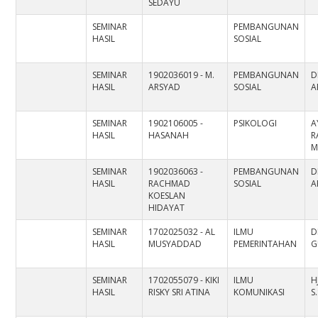
SEDAYU
SEMINAR
PEMBANGUNAN
HASIL
SOSIAL
SEMINAR
1902036019 - M.
PEMBANGUNAN
D
HASIL
ARSYAD
SOSIAL
A
SEMINAR
1902106005 -
PSIKOLOGI
A
HASIL
HASANAH
R
M
SEMINAR
1902036063 -
PEMBANGUNAN
D
HASIL
RACHMAD
SOSIAL
A
KOESLAN
HIDAYAT
SEMINAR
1702025032 - AL
ILMU
D
HASIL
MUSYADDAD
PEMERINTAHAN
G
SEMINAR
1702055079 - KIKI
ILMU
H
HASIL
RISKY SRI ATINA
KOMUNIKASI
S