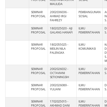
MAULIDA
SEMINAR
2002036036 -
PEMBANGUNAN
A
PROPOSAL
AHMAD IRGI
SOSIAL
N
FAHREZY
S
SEMINAR
1802025020 - AJI
ILMU
D
PROPOSAL
GALANG HANAFI
PEMERINTAHAN
S
SEMINAR
1802055025 -
ILMU
K
PROPOSAL
MEILIN NILA
KOMUNIKASI
D
PALENGKA
D
S
M
SEMINAR
2002026032 -
ILMU
D
PROPOSAL
OCTAVIANI
PEMERINTAHAN
S.
SETIONINGSIH
SEMINAR
2002026089 -
ILMU
D
PROPOSAL
YULIANI
PEMERINTAHAN
S.
SEMINAR
1702025015 -
ILMU
D
PROPOSAL
AKHMAD DANI
PEMERINTAHAN
M