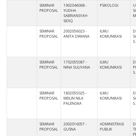
SEMINAR
1902046068 -
PSIKOLOGI
U
PROPOSAL
YUDHA
S
SABRIANSYAH
M
SIDIQ
SEMINAR
2002056023 -
ILMU
D
PROPOSAL
ANITA DWIANA
KOMUNIKASI
S
S
SEMINAR
1702055087 -
ILMU
D
PROPOSAL
NINA SULIYANA
KOMUNIKASI
P
S
SEMINAR
1802055025 -
ILMU
D
PROPOSAL
MEILIN NILA
KOMUNIKASI
S
PALENGKA
S
SEMINAR
2002016057 -
ADMINISTRASI
D
PROPOSAL
GUSNA
PUBLIK
T
P