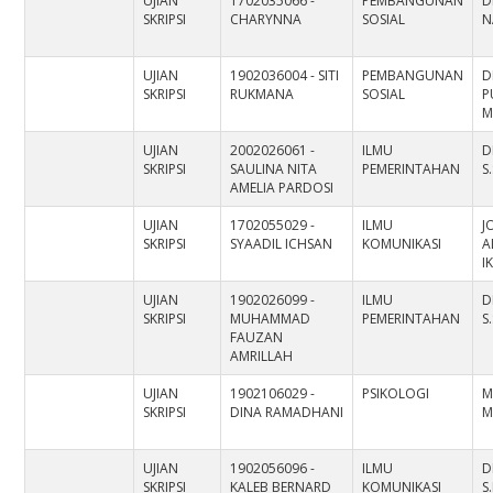
UJIAN
1702035066 -
PEMBANGUNAN
D
SKRIPSI
CHARYNNA
SOSIAL
N
UJIAN
1902036004 - SITI
PEMBANGUNAN
D
SKRIPSI
RUKMANA
SOSIAL
P
M
UJIAN
2002026061 -
ILMU
D
SKRIPSI
SAULINA NITA
PEMERINTAHAN
S
AMELIA PARDOSI
UJIAN
1702055029 -
ILMU
J
SKRIPSI
SYAADIL ICHSAN
KOMUNIKASI
A
I
UJIAN
1902026099 -
ILMU
D
SKRIPSI
MUHAMMAD
PEMERINTAHAN
S
FAUZAN
AMRILLAH
UJIAN
1902106029 -
PSIKOLOGI
M
SKRIPSI
DINA RAMADHANI
M
UJIAN
1902056096 -
ILMU
D
SKRIPSI
KALEB BERNARD
KOMUNIKASI
S