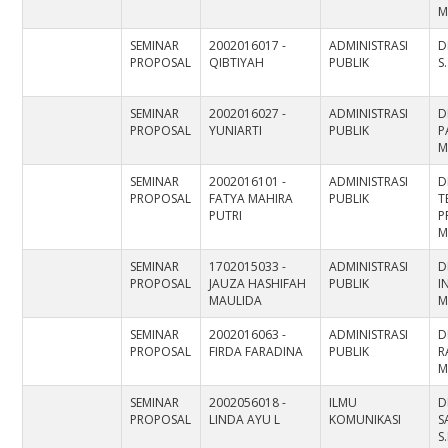
M
SEMINAR
2002016017 -
ADMINISTRASI
D
PROPOSAL
QIBTIYAH
PUBLIK
S
SEMINAR
2002016027 -
ADMINISTRASI
D
PROPOSAL
YUNIARTI
PUBLIK
P
M
SEMINAR
2002016101 -
ADMINISTRASI
D
PROPOSAL
FATYA MAHIRA
PUBLIK
T
PUTRI
P
M
SEMINAR
1702015033 -
ADMINISTRASI
D
PROPOSAL
JAUZA HASHIFAH
PUBLIK
I
MAULIDA
M
SEMINAR
2002016063 -
ADMINISTRASI
D
PROPOSAL
FIRDA FARADINA
PUBLIK
R
M
SEMINAR
2002056018 -
ILMU
D
PROPOSAL
LINDA AYU L
KOMUNIKASI
S
S