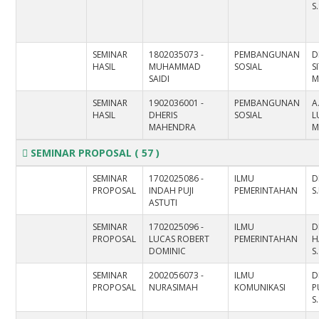
S
SEMINAR
1802035073 -
PEMBANGUNAN
D
HASIL
MUHAMMAD
SOSIAL
S
SAIDI
M
SEMINAR
1902036001 -
PEMBANGUNAN
A
HASIL
DHERIS
SOSIAL
L
MAHENDRA
M
SEMINAR PROPOSAL
( 57 )
SEMINAR
1702025086 -
ILMU
D
PROPOSAL
INDAH PUJI
PEMERINTAHAN
S.
ASTUTI
SEMINAR
1702025096 -
ILMU
D
PROPOSAL
LUCAS ROBERT
PEMERINTAHAN
H
DOMINIC
S
SEMINAR
2002056073 -
ILMU
D
PROPOSAL
NURASIMAH
KOMUNIKASI
P
S