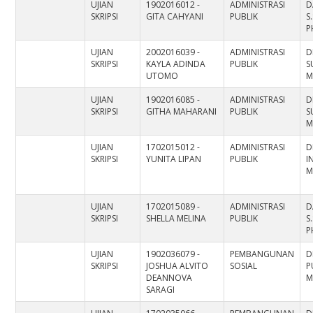
UJIAN
1902016012 -
ADMINISTRASI
D
SKRIPSI
GITA CAHYANI
PUBLIK
S
P
UJIAN
2002016039 -
ADMINISTRASI
D
SKRIPSI
KAYLA ADINDA
PUBLIK
S
UTOMO
M
UJIAN
1902016085 -
ADMINISTRASI
D
SKRIPSI
GITHA MAHARANI
PUBLIK
S
M
UJIAN
1702015012 -
ADMINISTRASI
D
SKRIPSI
YUNITA LIPAN
PUBLIK
I
M
UJIAN
1702015089 -
ADMINISTRASI
D
SKRIPSI
SHELLA MELINA
PUBLIK
S
P
UJIAN
1902036079 -
PEMBANGUNAN
D
SKRIPSI
JOSHUA ALVITO
SOSIAL
P
DEANNOVA
M
SARAGI