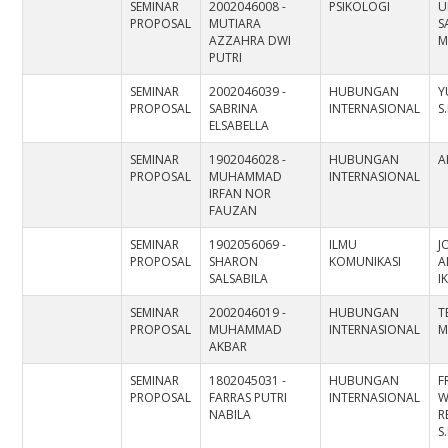
SEMINAR
2002046008 -
PSIKOLOGI
U
PROPOSAL
MUTIARA
S
AZZAHRA DWI
M
PUTRI
SEMINAR
2002046039 -
HUBUNGAN
Y
PROPOSAL
SABRINA
INTERNASIONAL
S.
ELSABELLA
SEMINAR
1902046028 -
HUBUNGAN
A
PROPOSAL
MUHAMMAD
INTERNASIONAL
IRFAN NOR
FAUZAN
SEMINAR
1902056069 -
ILMU
J
PROPOSAL
SHARON
KOMUNIKASI
A
SALSABILA
I
SEMINAR
2002046019 -
HUBUNGAN
T
PROPOSAL
MUHAMMAD
INTERNASIONAL
M
AKBAR
SEMINAR
1802045031 -
HUBUNGAN
F
PROPOSAL
FARRAS PUTRI
INTERNASIONAL
W
NABILA
R
S