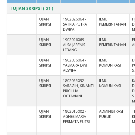
UJIAN SKRIPSI
( 21 )
UJIAN
1902026064 -
ILMU
H
SKRIPSI
SATRIA PUTRA
PEMERINTAHAN
D
DWIPA
M
UJIAN
1902026069 -
ILMU
P
SKRIPSI
ALSA JARENIS
PEMERINTAHAN
A
LEBANG
UJIAN
1902056064 -
ILMU
D
SKRIPSI
YASMARA DWI
KOMUNIKASI
P
ALSYIFA
S
UJIAN
1802055092 -
ILMU
K
SKRIPSI
SARAGIH, KINANTI
KOMUNIKASI
D
PRICILLIA
D
OCTAVIANI
S
M
UJIAN
1802015002 -
ADMINISTRASI
T
SKRIPSI
AGNES MARIA
PUBLIK
K
PERMATA PUTRI
M