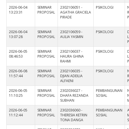
2026-06-04
SEMINAR
2302106051 -
PSIKOLOGI
13:23:31
PROPOSAL
AGATHA GRACIELA
PIRADE
2026-06-04
SEMINAR
2302106059 -
PSIKOLOGI
13:07:28
PROPOSAL
AULIA YASMIN
L
2026-06-05
SEMINAR
2302106037 -
PSIKOLOGI
08:46:53
PROPOSAL
HAURA GHINA
L
RAHMI
2026-06-08
SEMINAR
2302106035 -
PSIKOLOGI
11:57:44
PROPOSAL
DJIAN ADEILIA
ALFAENI
2026-06-05
SEMINAR
2302036027 -
PEMBANGUNAN
11:10:25
PROPOSAL
DHAFA REZANDA
SOSIAL
SUBHAN
2026-06-05
SEMINAR
2302036060 -
PEMBANGUNAN
11:12:44
PROPOSAL
THERESIA KETRIN
SOSIAL
TONA DANGA
S