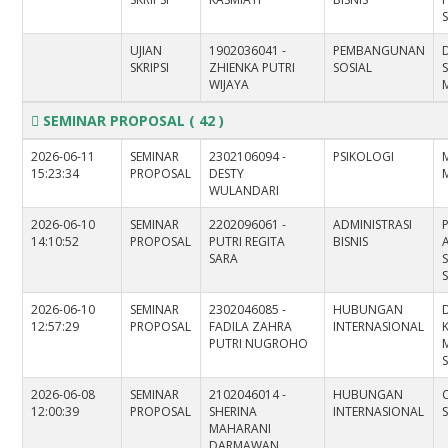
S
UJIAN
1902036041 -
PEMBANGUNAN
SKRIPSI
ZHIENKA PUTRI
SOSIAL
WIJAYA
M
SEMINAR PROPOSAL
( 42 )
2026-06-11
SEMINAR
2302106094 -
PSIKOLOGI
15:23:34
PROPOSAL
DESTY
WULANDARI
2026-06-10
SEMINAR
2202096061 -
ADMINISTRASI
14:10:52
PROPOSAL
PUTRI REGITA
BISNIS
SARA
2026-06-10
SEMINAR
2302046085 -
HUBUNGAN
12:57:29
PROPOSAL
FADILA ZAHRA
INTERNASIONAL
PUTRI NUGROHO
2026-06-08
SEMINAR
2102046014 -
HUBUNGAN
12:00:39
PROPOSAL
SHERINA
INTERNASIONAL
S
MAHARANI
DARMAWAN