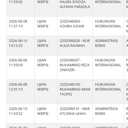
11:59:03
SKRIPSI
HAURA SYADZA
INTERNASIONAL
ALFAIHA FARADILA
2026-06-08
UJIAN
2202046064 -
HUBUNGAN
11:57:10
SKRIPSI
AZHIRA AZHAR
INTERNASIONAL
A
2026-06-10
UJIAN
2202096028 - NUR
ADMINISTRASI
14:12:23
SKRIPSI
AULIA RAHMAH
BISNIS
2026-06-08
UJIAN
2202046037 -
HUBUNGAN
11:59:59
SKRIPSI
MUHAMMAD REZA
INTERNASIONAL
ZWAGERI
S
2026-06-08
UJIAN
2202046100 -
HUBUNGAN
12:01:10
SKRIPSI
MUHAMMAD IMAM
INTERNASIONAL
TAUFIQ
2026-06-10
UJIAN
2202096101 - MAR
ADMINISTRASI
11:50:52
SKRIPSI
ATUSSHA LIHAH
BISNIS
S