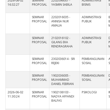
2026-06-02
SEMINAR
2202096007 -
ADMINISTRASI
16:32:27
PROPOSAL
YASMIN SABILA
BISNIS
S
SEMINAR
2202016035 -
ADMINISTRASI
PROPOSAL
ANNISA NUR
PUBLIK
AMALIA
SEMINAR
2102016102 -
ADMINISTRASI
PROPOSAL
GILANG EKA
PUBLIK
P
RENDRAGRAHA
SEMINAR
2302036014 - SRI
PEMBANGUNAN
PROPOSAL
REJEKI
SOSIAL
S
SEMINAR
1902036005 -
PEMBANGUNAN
PROPOSAL
MUHAMMAD
SOSIAL
DANIEL FEBRIAN
2026-06-02
SEMINAR
1902106103 -
PSIKOLOGI
11:30:24
PROPOSAL
NADYA AFFANDI
S
BALFAS