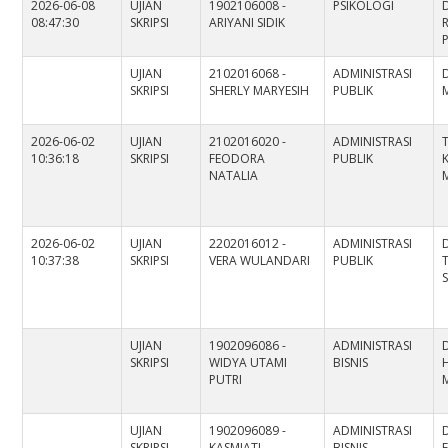
2026-06-08
UJIAN
1902106008 -
PSIKOLOGI
08:47:30
SKRIPSI
ARIYANI SIDIK
UJIAN
2102016068 -
ADMINISTRASI
SKRIPSI
SHERLY MARYESIH
PUBLIK
M
2026-06-02
UJIAN
2102016020 -
ADMINISTRASI
10:36:18
SKRIPSI
FEODORA
PUBLIK
NATALIA
M
2026-06-02
UJIAN
2202016012 -
ADMINISTRASI
10:37:38
SKRIPSI
VERA WULANDARI
PUBLIK
S
UJIAN
1902096086 -
ADMINISTRASI
SKRIPSI
WIDYA UTAMI
BISNIS
H
PUTRI
M
UJIAN
1902096089 -
ADMINISTRASI
SKRIPSI
KASMIATI
BISNIS