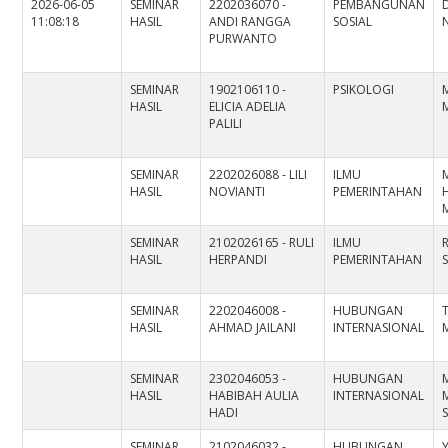
2026-06-05
SEMINAR
2202036070 -
PEMBANGUNAN
11:08:18
HASIL
ANDI RANGGA
SOSIAL
N
PURWANTO
SEMINAR
1902106110 -
PSIKOLOGI
HASIL
ELICIA ADELIA
PALILI
SEMINAR
2202026088 - LILI
ILMU
HASIL
NOVIANTI
PEMERINTAHAN
H
M
SEMINAR
2102026165 - RULI
ILMU
HASIL
HERPANDI
PEMERINTAHAN
S
SEMINAR
2202046008 -
HUBUNGAN
HASIL
AHMAD JAILANI
INTERNASIONAL
M
SEMINAR
2302046053 -
HUBUNGAN
HASIL
HABIBAH AULIA
INTERNASIONAL
HADI
S
SEMINAR
2102046032 -
HUBUNGAN