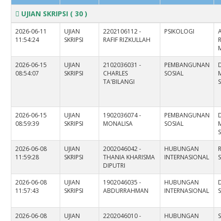
UJIAN SKRIPSI
( 30 )
2026-06-11
UJIAN
2202106112 -
PSIKOLOGI
11:54:24
SKRIPSI
RAFIF RIZKULLAH
2026-06-15
UJIAN
2102036031 -
PEMBANGUNAN
D
08:54:07
SKRIPSI
CHARLES
SOSIAL
TA'BILANGI
S
2026-06-15
UJIAN
1902036074 -
PEMBANGUNAN
D
08:59:39
SKRIPSI
MONALISA
SOSIAL
S
2026-06-08
UJIAN
2002046042 -
HUBUNGAN
11:59:28
SKRIPSI
THANIA KHARISMA
INTERNASIONAL
S
DIPUTRI
2026-06-08
UJIAN
1902046035 -
HUBUNGAN
11:57:43
SKRIPSI
ABDURRAHMAN
INTERNASIONAL
S
2026-06-08
UJIAN
2202046010 -
HUBUNGAN