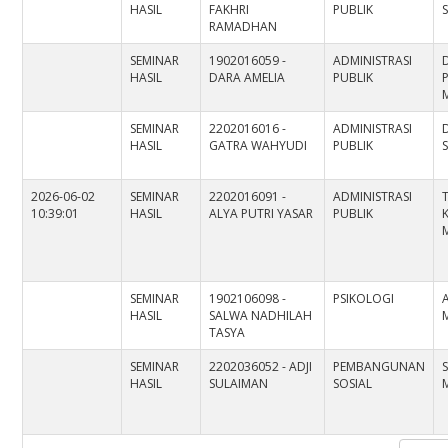
HASIL
FAKHRI
PUBLIK
S
RAMADHAN
SEMINAR
1902016059 -
ADMINISTRASI
HASIL
DARA AMELIA
PUBLIK
P
SEMINAR
2202016016 -
ADMINISTRASI
HASIL
GATRA WAHYUDI
PUBLIK
2026-06-02
SEMINAR
2202016091 -
ADMINISTRASI
10:39:01
HASIL
ALYA PUTRI YASAR
PUBLIK
M
SEMINAR
1902106098 -
PSIKOLOGI
HASIL
SALWA NADHILAH
TASYA
SEMINAR
2202036052 - ADJI
PEMBANGUNAN
HASIL
SULAIMAN
SOSIAL
M