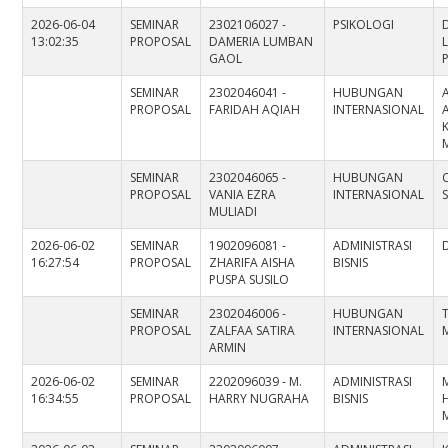
2026-06-04
SEMINAR
2302106027 -
PSIKOLOGI
13:02:35
PROPOSAL
DAMERIA LUMBAN
L
GAOL
SEMINAR
2302046041 -
HUBUNGAN
PROPOSAL
FARIDAH AQIAH
INTERNASIONAL
K
SEMINAR
2302046065 -
HUBUNGAN
PROPOSAL
VANIA EZRA
INTERNASIONAL
S
MULIADI
2026-06-02
SEMINAR
1902096081 -
ADMINISTRASI
D
16:27:54
PROPOSAL
ZHARIFA AISHA
BISNIS
PUSPA SUSILO
SEMINAR
2302046006 -
HUBUNGAN
PROPOSAL
ZALFAA SATIRA
INTERNASIONAL
M
ARMIN
2026-06-02
SEMINAR
2202096039 - M.
ADMINISTRASI
16:34:55
PROPOSAL
HARRY NUGRAHA
BISNIS