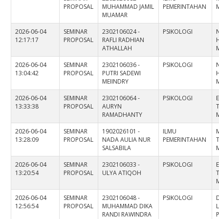
PROPOSAL
MUHAMMAD JAMIL
PEMERINTAHAN
M
MUAMAR
2026-06-04
SEMINAR
2302106024 -
PSIKOLOGI
12:17:17
PROPOSAL
RAFLI RADHIAN
ATHALLAH
2026-06-04
SEMINAR
2302106036 -
PSIKOLOGI
13:04:42
PROPOSAL
PUTRI SADEWI
MEIINDRY
2026-06-04
SEMINAR
2302106064 -
PSIKOLOGI
13:33:38
PROPOSAL
AURYN
RAMADHANTY
M
2026-06-04
SEMINAR
1902026101 -
ILMU
13:28:09
PROPOSAL
NADA AULIA NUR
PEMERINTAHAN
T
SALSABILA
M
2026-06-04
SEMINAR
2302106033 -
PSIKOLOGI
13:20:54
PROPOSAL
ULYA ATIQOH
M
2026-06-04
SEMINAR
2302106048 -
PSIKOLOGI
12:56:54
PROPOSAL
MUHAMMAD DIKA
L
RANDI RAWINDRA