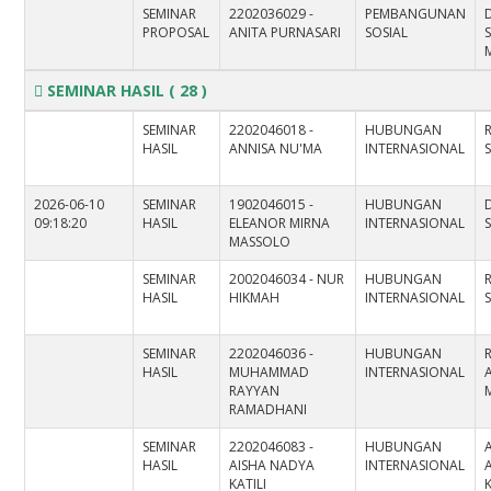
SEMINAR
2202036029 -
PEMBANGUNAN
PROPOSAL
ANITA PURNASARI
SOSIAL
M
SEMINAR HASIL
( 28 )
SEMINAR
2202046018 -
HUBUNGAN
HASIL
ANNISA NU'MA
INTERNASIONAL
S
2026-06-10
SEMINAR
1902046015 -
HUBUNGAN
09:18:20
HASIL
ELEANOR MIRNA
INTERNASIONAL
S
MASSOLO
SEMINAR
2002046034 - NUR
HUBUNGAN
HASIL
HIKMAH
INTERNASIONAL
S
SEMINAR
2202046036 -
HUBUNGAN
HASIL
MUHAMMAD
INTERNASIONAL
A
RAYYAN
RAMADHANI
SEMINAR
2202046083 -
HUBUNGAN
HASIL
AISHA NADYA
INTERNASIONAL
KATILI
K