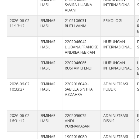
HASIL
SAVIRA HUAINA
INTERNASIONAL
S
ADANI
2026-06-02
SEMINAR
2102106031 -
PSIKOLOGI
11:13:12
HASIL
RUTH VANIA
SEMINAR
2202046042 -
HUBUNGAN
HASIL
LIUBANA,FRANCISE
INTERNASIONAL
S
ANDREA FEBRIAN
SEMINAR
2202046085 -
HUBUNGAN
HASIL
RUSTAM EFENDI
INTERNASIONAL
S
M
2026-06-02
SEMINAR
2202016049 -
ADMINISTRASI
10:33:27
HASIL
SABILLA SINTHA
PUBLIK
AZZAHRA
2026-06-02
SEMINAR
2202096075 -
ADMINISTRASI
16:31:12
HASIL
ANDI
BISNIS
S
PURNAMASARI
SEMINAR
1902016080 -
ADMINISTRASI
D