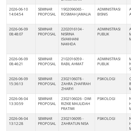
2026-06-10
SEMINAR
1902096065 -
ADMINISTRASI
14:04:54
PROPOSAL
ROSMIAH JAMALIA
BISNIS
2026-06-09
SEMINAR
2202016104 -
ADMINISTRASI
08:48:07
PROPOSAL
NISRINA
PUBLIK
ISVAKHANI
M
NAKHDA
2026-06-09
SEMINAR
2102016059 -
ADMINISTRASI
08:46:21
PROPOSAL
RABIL AHMAT
PUBLIK
S
2026-06-09
SEMINAR
2302106078 -
PSIKOLOGI
15:36:13
PROPOSAL
ZAHRA ZHAFIRAH
ZHARYI
2026-06-04
SEMINAR
2302106026 - DWI
PSIKOLOGI
13:30:59
PROPOSAL
RIZKIE MAULIDAH
PRATIWI
2026-06-04
SEMINAR
2302106095 -
PSIKOLOGI
13:12:28
PROPOSAL
ZAHRATUN NISA