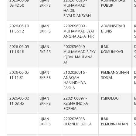
2026-06-09
UJIAN
2202016020 -
ADMINISTRASI
08:42:50
SKRIPSI
MUHAMMAD
PUBLIK
HAIDIL
RIVALDIANSYAH
2026-06-10
UJIAN
2202096009 -
ADMINISTRASI
11:56:12
SKRIPSI
MUHAMMAD SYAH
BISNIS
ANGHA ALFATHIR
S
2026-06-09
UJIAN
2002056049 -
ILMU
11:16:18
SKRIPSI
MUHAMMAD RIFKY
KOMUNIKASI
IQBAL MAULANA
AF
2026-06-05
UJIAN
2102036016 -
PEMBANGUNAN
11:11:31
SKRIPSI
ANAQAH
SOSIAL
HANINDHIYA
SAKHA
2026-06-02
UJIAN
2202106097 -
PSIKOLOGI
11:03:45
SKRIPSI
KEISHA INDIRA
SOPHIA
UJIAN
2202026038 -
ILMU
SKRIPSI
HUZNUL FADILA
PEMERINTAHAN
S