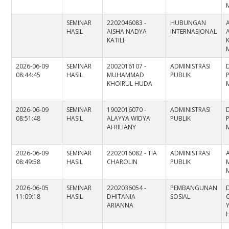
SEMINAR
2202046083 -
HUBUNGAN
HASIL
AISHA NADYA
INTERNASIONAL
KATILI
K
2026-06-09
SEMINAR
2002016107 -
ADMINISTRASI
08:44:45
HASIL
MUHAMMAD
PUBLIK
P
KHOIRUL HUDA
2026-06-09
SEMINAR
1902016070 -
ADMINISTRASI
08:51:48
HASIL
ALAYYA WIDYA
PUBLIK
P
AFRILIANY
2026-06-09
SEMINAR
2202016082 - TIA
ADMINISTRASI
08:49:58
HASIL
CHAROLIN
PUBLIK
M
2026-06-05
SEMINAR
2202036054 -
PEMBANGUNAN
D
11:09:18
HASIL
DHITANIA
SOSIAL
ARIANNA
H