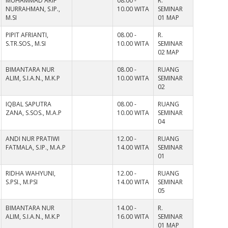
MUHAMMAD ARIF
08.00 -
R.
NURRAHMAN, S.IP.,
10.00 WITA
SEMINAR
M.SI
01 MAP
PIPIT AFRIANTI,
08.00 -
R.
S.TR.SOS., M.SI
10.00 WITA
SEMINAR
02 MAP
BIMANTARA NUR
08.00 -
RUANG
ALIM, S.I.A.N., M.K.P
10.00 WITA
SEMINAR
02
IQBAL SAPUTRA
08.00 -
RUANG
ZANA, S.SOS., M.A.P
10.00 WITA
SEMINAR
04
ANDI NUR PRATIWI
12.00 -
RUANG
FATMALA, S.IP., M.A.P
14.00 WITA
SEMINAR
01
RIDHA WAHYUNI,
12.00 -
RUANG
S.PSI., M.PSI
14.00 WITA
SEMINAR
05
BIMANTARA NUR
14.00 -
R.
ALIM, S.I.A.N., M.K.P
16.00 WITA
SEMINAR
01 MAP