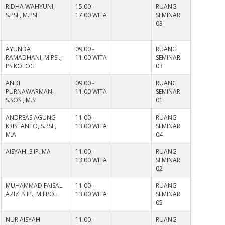
RIDHA WAHYUNI,
15.00 -
RUANG
S.PSI., M.PSI
17.00 WITA
SEMINAR
03
AYUNDA
09.00 -
RUANG
RAMADHANI, M.PSI.,
11.00 WITA
SEMINAR
PSIKOLOG
03
ANDI
09.00 -
RUANG
PURNAWARMAN,
11.00 WITA
SEMINAR
S.SOS., M.SI
01
ANDREAS AGUNG
11.00 -
RUANG
KRISTANTO, S.PSI.,
13.00 WITA
SEMINAR
M.A
04
AISYAH, S.IP.,MA
11.00 -
RUANG
13.00 WITA
SEMINAR
02
MUHAMMAD FAISAL
11.00 -
RUANG
AZIZ, S.IP., M.I.POL
13.00 WITA
SEMINAR
05
NUR AISYAH
11.00 -
RUANG