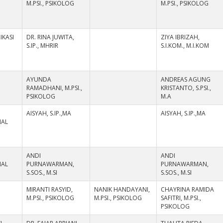
M.PSI., PSIKOLOG
M.PSI., PSIKOLOG
IKASI
DR. RINA JUWITA,
ZIYA IBRIZAH,
S.IP., MHRIR
S.I.KOM., M.I.KOM
AYUNDA
ANDREAS AGUNG
RAMADHANI, M.PSI.,
KRISTANTO, S.PSI.,
PSIKOLOG
M.A
AISYAH, S.IP.,MA
AISYAH, S.IP.,MA
NAL
ANDI
ANDI
NAL
PURNAWARMAN,
PURNAWARMAN,
S.SOS., M.SI
S.SOS., M.SI
MIRANTI RASYID,
NANIK HANDAYANI,
CHAYRINA RAMIDA
M.PSI., PSIKOLOG
M.PSI., PSIKOLOG
SAFITRI, M.PSI.,
PSIKOLOG