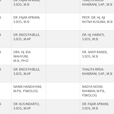
I
DR. FAJAR APRIANI,
THALITA RIFDA
S.SOS., M.SI
KHAERANI, S.AP., M.SI
I
DR. FAJAR APRIANI,
PROF. DR. HJ. AJI
S.SOS., M.SI
RATNA KUSUMA, M.SI
I
DR. ENOS PASELLE,
DR. HJ. HARIATI,
S.SOS., M.AP
S.SOS., M.SI
I
DRA. HJ. IDA
DR. SANTI RANDE,
WAHYUNI,
S.SOS., M.SI
M.SI., PH.D
I
DR. ENOS PASELLE,
THALITA RIFDA
S.SOS., M.AP
KHAERANI, S.AP., M.SI
NANIK HANDAYANI,
NADYA NOVIA
M.PSI., PSIKOLOG
RAHMAN, M.PSI.,
PSIKOLOG
I
DR. KUS INDARTO,
DR. FAJAR APRIANI,
S.SOS., M.AP
S.SOS., M.SI