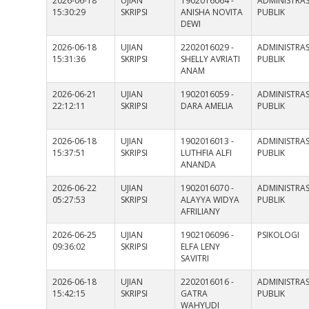
2026-06-18
UJIAN
1902016064 -
ADMINISTRAS
15:30:29
SKRIPSI
ANISHA NOVITA
PUBLIK
DEWI
2026-06-18
UJIAN
2202016029 -
ADMINISTRAS
15:31:36
SKRIPSI
SHELLY AVRIATI
PUBLIK
ANAM
2026-06-21
UJIAN
1902016059 -
ADMINISTRAS
22:12:11
SKRIPSI
DARA AMELIA
PUBLIK
2026-06-18
UJIAN
1902016013 -
ADMINISTRAS
15:37:51
SKRIPSI
LUTHFIA ALFI
PUBLIK
ANANDA
2026-06-22
UJIAN
1902016070 -
ADMINISTRAS
05:27:53
SKRIPSI
ALAYYA WIDYA
PUBLIK
AFRILIANY
2026-06-25
UJIAN
1902106096 -
PSIKOLOGI
09:36:02
SKRIPSI
ELFA LENY
SAVITRI
2026-06-18
UJIAN
2202016016 -
ADMINISTRAS
15:42:15
SKRIPSI
GATRA
PUBLIK
WAHYUDI