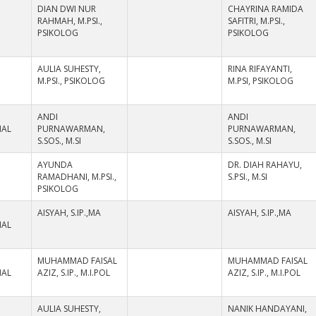
DIAN DWI NUR
CHAYRINA RAMIDA
RAHMAH, M.PSI.,
SAFITRI, M.PSI.,
PSIKOLOG
PSIKOLOG
AULIA SUHESTY,
RINA RIFAYANTI,
M.PSI., PSIKOLOG
M.PSI, PSIKOLOG
ANDI
ANDI
NAL
PURNAWARMAN,
PURNAWARMAN,
S.SOS., M.SI
S.SOS., M.SI
AYUNDA
DR. DIAH RAHAYU,
RAMADHANI, M.PSI.,
S.PSI., M.SI
PSIKOLOG
AISYAH, S.IP.,MA
AISYAH, S.IP.,MA
NAL
MUHAMMAD FAISAL
MUHAMMAD FAISAL
NAL
AZIZ, S.IP., M.I.POL
AZIZ, S.IP., M.I.POL
AULIA SUHESTY,
NANIK HANDAYANI,