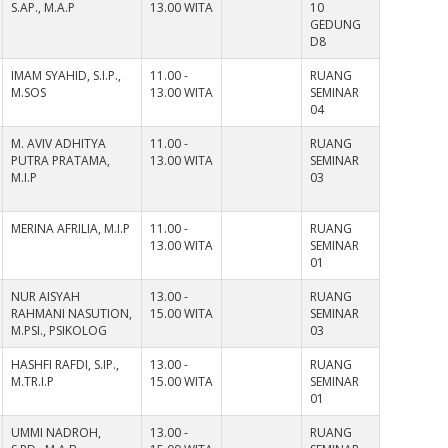
S.AP., M.A.P
13.00 WITA
10
GEDUNG
D8
IMAM SYAHID, S.I.P.,
11.00 -
RUANG
M.SOS
13.00 WITA
SEMINAR
04
M. AVIV ADHITYA
11.00 -
RUANG
PUTRA PRATAMA,
13.00 WITA
SEMINAR
M.I.P
03
MERINA AFRILIA, M.I.P
11.00 -
RUANG
13.00 WITA
SEMINAR
01
NUR AISYAH
13.00 -
RUANG
RAHMANI NASUTION,
15.00 WITA
SEMINAR
M.PSI., PSIKOLOG
03
HASHFI RAFDI, S.IP.,
13.00 -
RUANG
M.TR.I.P
15.00 WITA
SEMINAR
01
UMMI NADROH,
13.00 -
RUANG