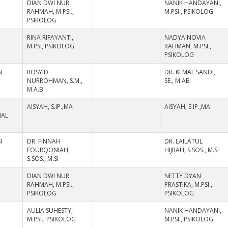
DIAN DWI NUR
NANIK HANDAYANI,
RAHMAH, M.PSI.,
M.PSI., PSIKOLOG
PSIKOLOG
RINA RIFAYANTI,
NADYA NOVIA
M.PSI, PSIKOLOG
RAHMAN, M.PSI.,
PSIKOLOG
I
ROSYID
DR. KEMAL SANDI,
NURROHMAN, S.M.,
SE., M.AB
M.A.B
AISYAH, S.IP.,MA
AISYAH, S.IP.,MA
NAL
I
DR. FINNAH
DR. LAILATUL
FOURQONIAH,
HIJRAH, S.SOS., M.SI
S.SOS., M.SI
DIAN DWI NUR
NETTY DYAN
RAHMAH, M.PSI.,
PRASTIKA, M.PSI.,
PSIKOLOG
PSIKOLOG
AULIA SUHESTY,
NANIK HANDAYANI,
M.PSI., PSIKOLOG
M.PSI., PSIKOLOG