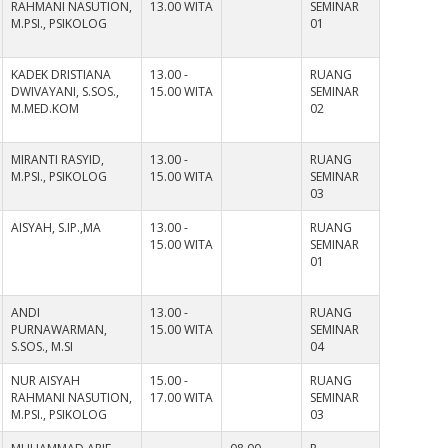
RAHMANI NASUTION,
13.00 WITA
SEMINAR
M.PSI., PSIKOLOG
01
KADEK DRISTIANA
13.00 -
RUANG
DWIVAYANI, S.SOS.,
15.00 WITA
SEMINAR
M.MED.KOM
02
MIRANTI RASYID,
13.00 -
RUANG
M.PSI., PSIKOLOG
15.00 WITA
SEMINAR
03
AISYAH, S.IP.,MA
13.00 -
RUANG
15.00 WITA
SEMINAR
01
ANDI
13.00 -
RUANG
PURNAWARMAN,
15.00 WITA
SEMINAR
S.SOS., M.SI
04
NUR AISYAH
15.00 -
RUANG
RAHMANI NASUTION,
17.00 WITA
SEMINAR
M.PSI., PSIKOLOG
03