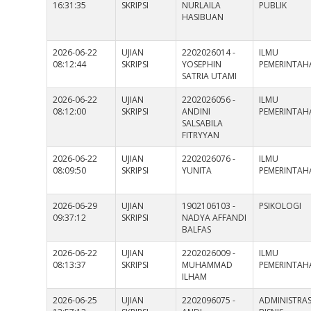
16:31:35
SKRIPSI
NURLAILA
PUBLIK
HASIBUAN
2026-06-22
UJIAN
2202026014 -
ILMU
08:12:44
SKRIPSI
YOSEPHIN
PEMERINTAH
SATRIA UTAMI
2026-06-22
UJIAN
2202026056 -
ILMU
08:12:00
SKRIPSI
ANDINI
PEMERINTAH
SALSABILA
FITRYYAN
2026-06-22
UJIAN
2202026076 -
ILMU
08:09:50
SKRIPSI
YUNITA
PEMERINTAH
2026-06-29
UJIAN
1902106103 -
PSIKOLOGI
09:37:12
SKRIPSI
NADYA AFFANDI
BALFAS
2026-06-22
UJIAN
2202026009 -
ILMU
08:13:37
SKRIPSI
MUHAMMAD
PEMERINTAH
ILHAM
2026-06-25
UJIAN
2202096075 -
ADMINISTRAS