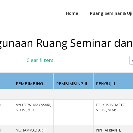
Home
Ruang Seminar & Uji
unaan Ruang Seminar dan 
Clear filters
PEMBIMBING I
PEMBIMBING II
PENGUJI I
I
AYU DEWI MAYASARI,
DR. KUS INDARTO,
S.SOS., M.SI
S.SOS., M.AP
I
MUHAMMAD ARIF
PIPIT AFRIANTI,