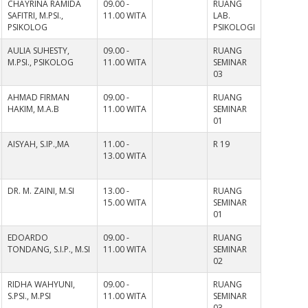
CHAYRINA RAMIDA
09.00 -
RUANG
SAFITRI, M.PSI.,
11.00 WITA
LAB.
PSIKOLOG
PSIKOLOGI
AULIA SUHESTY,
09.00 -
RUANG
M.PSI., PSIKOLOG
11.00 WITA
SEMINAR
03
AHMAD FIRMAN
09.00 -
RUANG
HAKIM, M.A.B
11.00 WITA
SEMINAR
01
AISYAH, S.IP.,MA
11.00 -
R 19
13.00 WITA
DR. M. ZAINI, M.SI
13.00 -
RUANG
15.00 WITA
SEMINAR
01
EDOARDO
09.00 -
RUANG
TONDANG, S.I.P., M.SI
11.00 WITA
SEMINAR
02
RIDHA WAHYUNI,
09.00 -
RUANG
S.PSI., M.PSI
11.00 WITA
SEMINAR
03