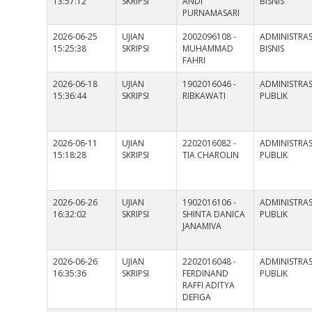
13:57:12
SKRIPSI
ANDI
BISNIS
PURNAMASARI
2026-06-25
UJIAN
2002096108 -
ADMINISTRAS
15:25:38
SKRIPSI
MUHAMMAD
BISNIS
FAHRI
2026-06-18
UJIAN
1902016046 -
ADMINISTRAS
15:36:44
SKRIPSI
RIBKAWATI
PUBLIK
2026-06-11
UJIAN
2202016082 -
ADMINISTRAS
15:18:28
SKRIPSI
TIA CHAROLIN
PUBLIK
2026-06-26
UJIAN
1902016106 -
ADMINISTRAS
16:32:02
SKRIPSI
SHINTA DANICA
PUBLIK
JANAMIVA
2026-06-26
UJIAN
2202016048 -
ADMINISTRAS
16:35:36
SKRIPSI
FERDINAND
PUBLIK
RAFFI ADITYA
DEFIGA