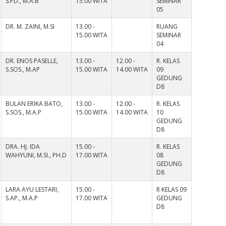
S.PD., M.A.B
15.00 WITA
SEMINAR
05
DR. M. ZAINI, M.SI
13.00 -
RUANG
15.00 WITA
SEMINAR
04
DR. ENOS PASELLE,
13.00 -
12.00 -
R. KELAS
S.SOS., M.AP
15.00 WITA
14.00 WITA
09
GEDUNG
D8
BULAN ERIKA BATO,
13.00 -
12.00 -
R. KELAS
S.SOS., M.A.P
15.00 WITA
14.00 WITA
10
GEDUNG
D8
DRA. HJ. IDA
15.00 -
R. KELAS
WAHYUNI, M.SI., PH.D
17.00 WITA
08
GEDUNG
D8
LARA AYU LESTARI,
15.00 -
R KELAS 09
S.AP., M.A.P
17.00 WITA
GEDUNG
D8