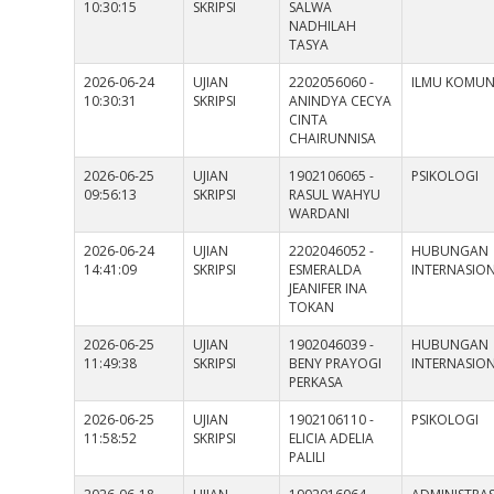
10:30:15
SKRIPSI
SALWA
NADHILAH
TASYA
2026-06-24
UJIAN
2202056060 -
ILMU KOMUN
10:30:31
SKRIPSI
ANINDYA CECYA
CINTA
CHAIRUNNISA
2026-06-25
UJIAN
1902106065 -
PSIKOLOGI
09:56:13
SKRIPSI
RASUL WAHYU
WARDANI
2026-06-24
UJIAN
2202046052 -
HUBUNGAN
14:41:09
SKRIPSI
ESMERALDA
INTERNASIO
JEANIFER INA
TOKAN
2026-06-25
UJIAN
1902046039 -
HUBUNGAN
11:49:38
SKRIPSI
BENY PRAYOGI
INTERNASIO
PERKASA
2026-06-25
UJIAN
1902106110 -
PSIKOLOGI
11:58:52
SKRIPSI
ELICIA ADELIA
PALILI