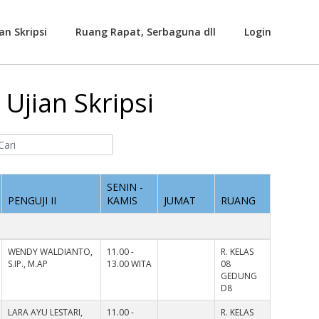
an Skripsi
Ruang Rapat, Serbaguna dll
Login
Ujian Skripsi
SENIN -
PENGUJI II
KAMIS
JUMAT
RUANG
WENDY WALDIANTO,
11.00 -
R. KELAS
S.IP., M.AP
13.00 WITA
08
GEDUNG
D8
LARA AYU LESTARI,
11.00 -
R. KELAS