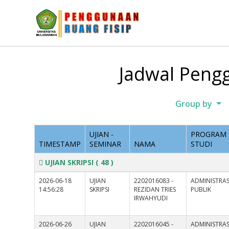
Jadwal Pengg
Group by
UJIAN -
PROGRAM
TIMESTAMP
SEMINAR
NAMA
STUDI
UJIAN SKRIPSI
( 48 )
2026-06-18
UJIAN
2202016083 -
ADMINISTRAS
14:56:28
SKRIPSI
REZIDAN TRIES
PUBLIK
IRWAHYUDI
2026-06-26
UJIAN
2202016045 -
ADMINISTRAS