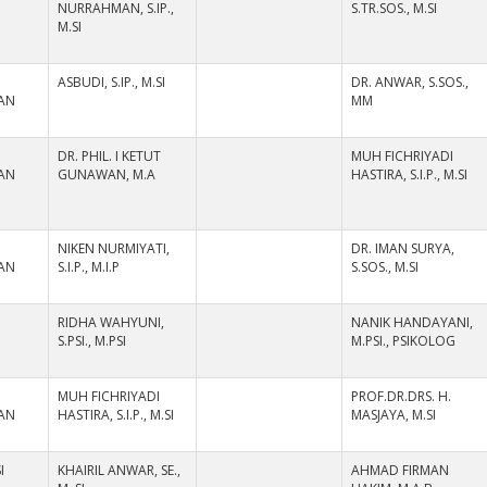
NURRAHMAN, S.IP.,
S.TR.SOS., M.SI
M.SI
ASBUDI, S.IP., M.SI
DR. ANWAR, S.SOS.,
AN
MM
DR. PHIL. I KETUT
MUH FICHRIYADI
AN
GUNAWAN, M.A
HASTIRA, S.I.P., M.SI
NIKEN NURMIYATI,
DR. IMAN SURYA,
AN
S.I.P., M.I.P
S.SOS., M.SI
RIDHA WAHYUNI,
NANIK HANDAYANI,
S.PSI., M.PSI
M.PSI., PSIKOLOG
MUH FICHRIYADI
PROF.DR.DRS. H.
AN
HASTIRA, S.I.P., M.SI
MASJAYA, M.SI
I
KHAIRIL ANWAR, SE.,
AHMAD FIRMAN