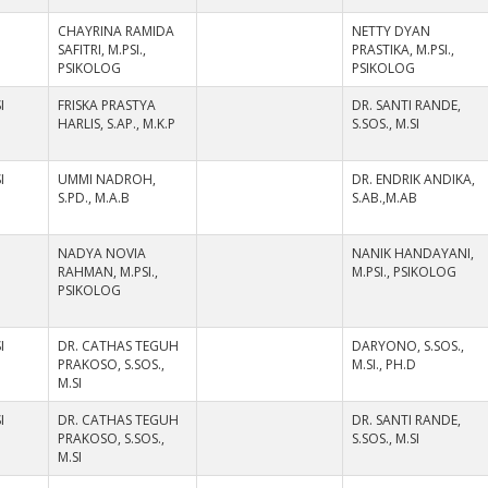
CHAYRINA RAMIDA
NETTY DYAN
SAFITRI, M.PSI.,
PRASTIKA, M.PSI.,
PSIKOLOG
PSIKOLOG
I
FRISKA PRASTYA
DR. SANTI RANDE,
HARLIS, S.AP., M.K.P
S.SOS., M.SI
I
UMMI NADROH,
DR. ENDRIK ANDIKA,
S.PD., M.A.B
S.AB.,M.AB
NADYA NOVIA
NANIK HANDAYANI,
RAHMAN, M.PSI.,
M.PSI., PSIKOLOG
PSIKOLOG
I
DR. CATHAS TEGUH
DARYONO, S.SOS.,
PRAKOSO, S.SOS.,
M.SI., PH.D
M.SI
I
DR. CATHAS TEGUH
DR. SANTI RANDE,
PRAKOSO, S.SOS.,
S.SOS., M.SI
M.SI