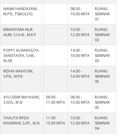
NANIK HANDAYANI,
08.00 -
RUANG
M.PSI., PSIKOLOG
10.00 WITA
SEMINAR
01
BIMANTARA NUR
10.00 -
RUANG
ALIM, S.I.A.N., M.K.P
12.00 WITA
SEMINAR
03
POPPY ALVIANOLITA
14.00 -
RUANG
SANISTASYA, S.AB.,
16.00 WITA
SEMINAR
M.AB
03
RIDHA WAHYUNI,
14.00 -
RUANG
S.PSI., M.PSI
16.00 WITA
SEMINAR
05
AYU DEWI MAYASARI,
09.00 -
08.00 -
RUANG
S.SOS., M.SI
11.00 WITA
10.00 WITA
SEMINAR
05
THALITA RIFDA
11.00 -
10.00 -
RUANG
KHAERANI, S.AP., M.SI
13.00 WITA
12.00 WITA
SEMINAR
04