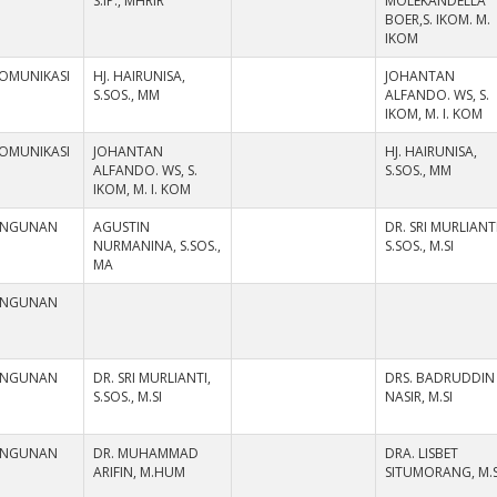
S.IP., MHRIR
MOLEKANDELLA
BOER,S. IKOM. M.
IKOM
KOMUNIKASI
HJ. HAIRUNISA,
JOHANTAN
S.SOS., MM
ALFANDO. WS, S.
IKOM, M. I. KOM
KOMUNIKASI
JOHANTAN
HJ. HAIRUNISA,
ALFANDO. WS, S.
S.SOS., MM
IKOM, M. I. KOM
ANGUNAN
AGUSTIN
DR. SRI MURLIANTI
NURMANINA, S.SOS.,
S.SOS., M.SI
MA
ANGUNAN
ANGUNAN
DR. SRI MURLIANTI,
DRS. BADRUDDIN
S.SOS., M.SI
NASIR, M.SI
ANGUNAN
DR. MUHAMMAD
DRA. LISBET
ARIFIN, M.HUM
SITUMORANG, M.S