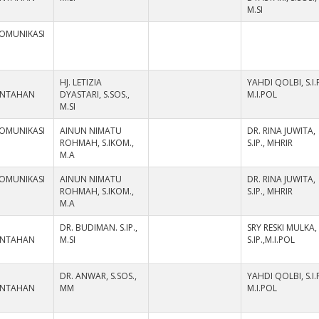
M.SI
KOMUNIKASI
HJ. LETIZIA
YAHDI QOLBI, S.I.P
INTAHAN
DYASTARI, S.SOS.,
M.I.POL
M.SI
KOMUNIKASI
AINUN NIMATU
DR. RINA JUWITA,
ROHMAH, S.IKOM.,
S.IP., MHRIR
M.A
KOMUNIKASI
AINUN NIMATU
DR. RINA JUWITA,
ROHMAH, S.IKOM.,
S.IP., MHRIR
M.A
DR. BUDIMAN. S.IP.,
SRY RESKI MULKA,
INTAHAN
M.SI
S.IP.,M.I.POL
DR. ANWAR, S.SOS.,
YAHDI QOLBI, S.I.P
INTAHAN
MM
M.I.POL