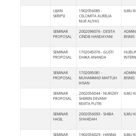
UJIAN
1902056085 -
ILMU 
SKRIPSI
CELOMITA AURELIA
NUR ALIYAS
SEMINAR
2002096076 - DESITA
ADMINI
PROPOSAL
CINDIE HANDAYANI
BISNIS
SEMINAR
1702045076 - GUSTI
HUBU
PROPOSAL
DHIKA ANANDA
INTER
SEMINAR
1702095081 -
ADMINI
PROPOSAL
MUHAMMAD MAFTUH
BISNIS
IHSAN
SEMINAR
2002056044 - NURIZKY
ILMU 
PROPOSAL
SHEREN DEVANY
REVITA PUTRI
SEMINAR
2002056093 - SHIBA
ILMU 
HASIL
SYAHIDAH
SEMINAR
1902056029 - HANNA
ILMU 