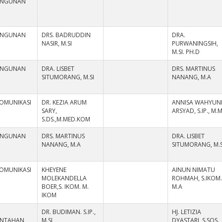
ANGUNAN
ANGUNAN
DRS. BADRUDDIN
DRA.
NASIR, M.SI
PURWANINGSIH,
M.SI. PH.D
ANGUNAN
DRA. LISBET
DRS. MARTINUS
SITUMORANG, M.SI
NANANG, M.A
KOMUNIKASI
DR. KEZIA ARUM
ANNISA WAHYUN
SARY,
ARSYAD, S.IP., M.
S.DS.,M.MED.KOM
ANGUNAN
DRS. MARTINUS
DRA. LISBET
NANANG, M.A
SITUMORANG, M.S
KOMUNIKASI
KHEYENE
AINUN NIMATU
MOLEKANDELLA
ROHMAH, S.IKOM.
BOER,S. IKOM. M.
M.A
IKOM
DR. BUDIMAN. S.IP.,
HJ. LETIZIA
INTAHAN
M.SI
DYASTARI, S.SOS.,