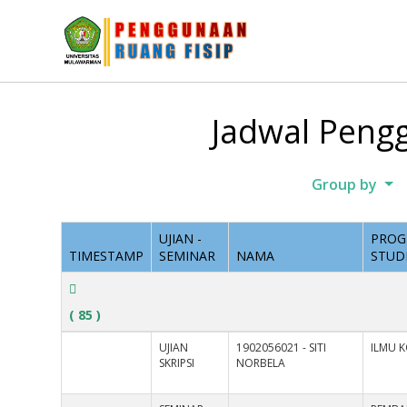
Jadwal Pengg
Group by
UJIAN -
PRO
TIMESTAMP
SEMINAR
NAMA
STUD
( 85 )
UJIAN
1902056021 - SITI
ILMU 
SKRIPSI
NORBELA