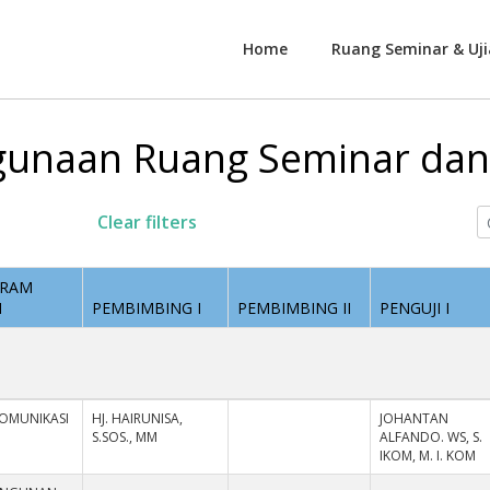
Home
Ruang Seminar & Uji
unaan Ruang Seminar dan 
Clear filters
GRAM
I
PEMBIMBING I
PEMBIMBING II
PENGUJI I
KOMUNIKASI
HJ. HAIRUNISA,
JOHANTAN
S.SOS., MM
ALFANDO. WS, S.
IKOM, M. I. KOM