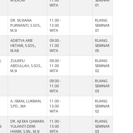
M.ILKOM
11.00
SEMINAR
WITA
01
DR. SILVIANA
11.00 -
RUANG
PURWANTI, S.SOS.,
13.00
SEMINAR
M.SI
WITA
01
ADIETYA ARIE
09.00 -
RUANG
HETAMI, S.SOS.,
11.00
SEMINAR
M.AB
WITA
05
,
ZULKIFLI
09.00 -
RUANG
ABDULLAH, S.SOS.,
11.00
SEMINAR
M.SI
WITA
02
09.00 -
RUANG
11.00
SEMINAR
WITA
03
A. ISMAIL LUKMAN,
11.00 -
RUANG
S.PD., MA
13.00
SEMINAR
WITA
02
DR. AJI EKA QAMARA
11.00 -
RUANG
I
YULIANTI DEWI
13.00
SEMINAR
HAKIM, S.SN., M.SI
WITA
03