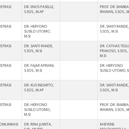
STRASI
DR. ENOS PASELLE,
PROF. DR. BAMB
K
S.SOS., M.AP
IRAWAN, S.SOS., M
STRASI
DR. HERYONO
DR. SANTI RANDE,
K
SUSILO UTOMO,
S.SOS., M.SI
M.SI
STRASI
DR. SANTI RANDE,
DR. CATHAS TEG
K
S.SOS., M.SI
PRAKOSO, S.SOS.,
M.SI
STRASI
DR. FAJAR APRIANI,
DR. HERYONO
K
S.SOS., M.SI
SUSILO UTOMO, M
STRASI
DR. KUS INDARTO,
DR. SANTI RANDE,
K
S.SOS., M.AP
S.SOS., M.SI
STRASI
DR. HERYONO
PROF. DR. BAMB
K
SUSILO UTOMO,
IRAWAN, S.SOS., M
M.SI
KOMUNIKASI
DR. RINA JUWITA,
KHEYENE