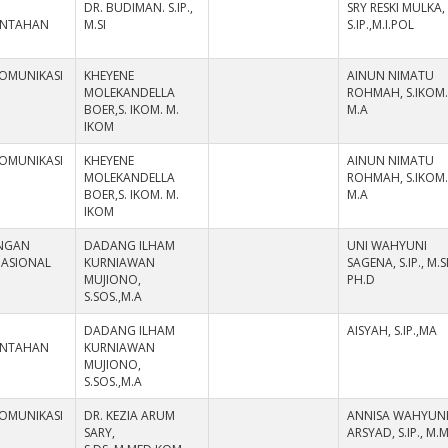
DR. BUDIMAN. S.IP.,
SRY RESKI MULKA,
INTAHAN
M.SI
S.IP.,M.I.POL
KOMUNIKASI
KHEYENE
AINUN NIMATU
MOLEKANDELLA
ROHMAH, S.IKOM.
BOER,S. IKOM. M.
M.A
IKOM
KOMUNIKASI
KHEYENE
AINUN NIMATU
MOLEKANDELLA
ROHMAH, S.IKOM.
BOER,S. IKOM. M.
M.A
IKOM
NGAN
DADANG ILHAM
UNI WAHYUNI
NASIONAL
KURNIAWAN
SAGENA, S.IP., M.SI
MUJIONO,
PH.D
S.SOS.,M.A
DADANG ILHAM
AISYAH, S.IP.,MA
INTAHAN
KURNIAWAN
MUJIONO,
S.SOS.,M.A
KOMUNIKASI
DR. KEZIA ARUM
ANNISA WAHYUN
SARY,
ARSYAD, S.IP., M.