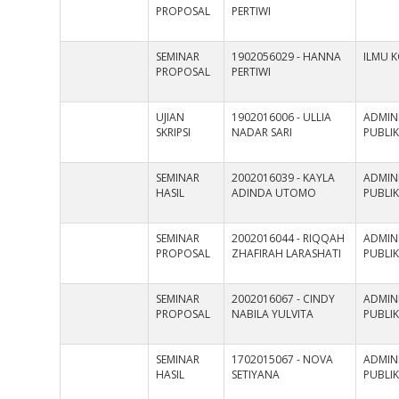
PROPOSAL
PERTIWI
SEMINAR
1902056029 - HANNA
ILMU 
PROPOSAL
PERTIWI
UJIAN
1902016006 - ULLIA
ADMINI
SKRIPSI
NADAR SARI
PUBLI
SEMINAR
2002016039 - KAYLA
ADMINI
HASIL
ADINDA UTOMO
PUBLI
SEMINAR
2002016044 - RIQQAH
ADMINI
PROPOSAL
ZHAFIRAH LARASHATI
PUBLI
SEMINAR
2002016067 - CINDY
ADMINI
PROPOSAL
NABILA YULVITA
PUBLI
SEMINAR
1702015067 - NOVA
ADMINI
HASIL
SETIYANA
PUBLI