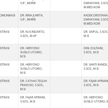
S.IP., MHRIR
DWIVAYANI, S.SOS
M.MED.KOM
KOMUNIKASI
DR. RINA JUWITA,
KADEK DRISTIANA
S.IP., MHRIR
DWIVAYANI, S.SOS
M.MED.KOM
STRASI
DR. KUS INDARTO,
DR. SAIPUL, S.SOS.
K
S.SOS., M.AP
M.SI
STRASI
DR. HERYONO
DINI ZULFIANI,
K
SUSILO UTOMO,
S.SOS., M.SI
M.SI
STRASI
DR. HERYONO
DR. SANTI RANDE,
K
SUSILO UTOMO,
S.SOS., M.SI
M.SI
STRASI
DR. CATHAS TEGUH
DR. FAJAR APRIANI
K
PRAKOSO, S.SOS.,
S.SOS., M.SI
M.SI
STRASI
DR. FAJAR APRIANI,
DR. HERYONO
K
S.SOS., M.SI
SUSILO UTOMO, M