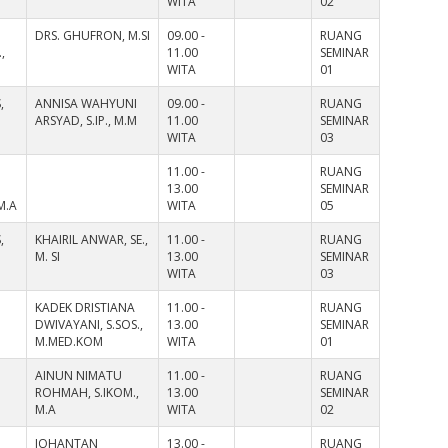
WITA
02
DRS. GHUFRON, M.SI
09.00 -
RUANG
,
11.00
SEMINAR
WITA
01
,
ANNISA WAHYUNI
09.00 -
RUANG
ARSYAD, S.IP., M.M
11.00
SEMINAR
WITA
03
11.00 -
RUANG
13.00
SEMINAR
M.A
WITA
05
,
KHAIRIL ANWAR, SE.,
11.00 -
RUANG
M. SI
13.00
SEMINAR
WITA
03
KADEK DRISTIANA
11.00 -
RUANG
DWIVAYANI, S.SOS.,
13.00
SEMINAR
M.MED.KOM
WITA
01
AINUN NIMATU
11.00 -
RUANG
ROHMAH, S.IKOM.,
13.00
SEMINAR
M.A
WITA
02
JOHANTAN
13.00 -
RUANG