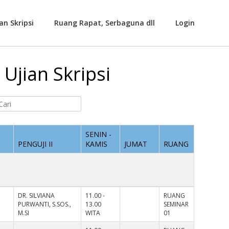
an Skripsi
Ruang Rapat, Serbaguna dll
Login
Ujian Skripsi
SENIN -
PENGUJI II
KAMIS
JUMAT
RUANG
DR. SILVIANA
11.00 -
RUANG
PURWANTI, S.SOS.,
13.00
SEMINAR
M.SI
WITA
01