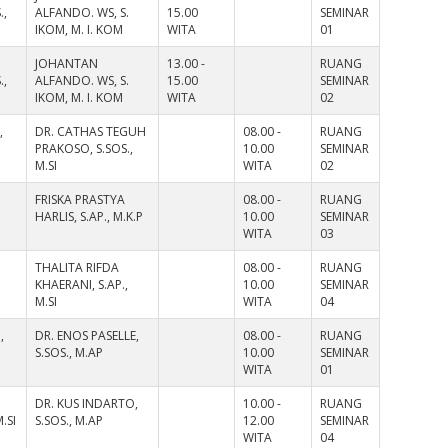
.,
ALFANDO. WS, S.
15.00
SEMINAR
IKOM, M. I. KOM
WITA
01
JOHANTAN
13.00 -
RUANG
.,
ALFANDO. WS, S.
15.00
SEMINAR
IKOM, M. I. KOM
WITA
02
,
DR. CATHAS TEGUH
08.00 -
RUANG
PRAKOSO, S.SOS.,
10.00
SEMINAR
M.SI
WITA
02
FRISKA PRASTYA
08.00 -
RUANG
HARLIS, S.AP., M.K.P
10.00
SEMINAR
WITA
03
THALITA RIFDA
08.00 -
RUANG
KHAERANI, S.AP.,
10.00
SEMINAR
M.SI
WITA
04
,
DR. ENOS PASELLE,
08.00 -
RUANG
S.SOS., M.AP
10.00
SEMINAR
WITA
01
DR. KUS INDARTO,
10.00 -
RUANG
.SI
S.SOS., M.AP
12.00
SEMINAR
WITA
04