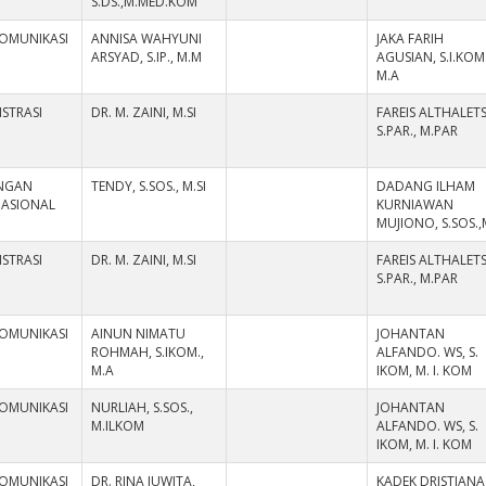
S.DS.,M.MED.KOM
KOMUNIKASI
ANNISA WAHYUNI
JAKA FARIH
ARSYAD, S.IP., M.M
AGUSIAN, S.I.KOM.
M.A
STRASI
DR. M. ZAINI, M.SI
FAREIS ALTHALETS
S.PAR., M.PAR
NGAN
TENDY, S.SOS., M.SI
DADANG ILHAM
NASIONAL
KURNIAWAN
MUJIONO, S.SOS.,
STRASI
DR. M. ZAINI, M.SI
FAREIS ALTHALETS
S.PAR., M.PAR
KOMUNIKASI
AINUN NIMATU
JOHANTAN
ROHMAH, S.IKOM.,
ALFANDO. WS, S.
M.A
IKOM, M. I. KOM
KOMUNIKASI
NURLIAH, S.SOS.,
JOHANTAN
M.ILKOM
ALFANDO. WS, S.
IKOM, M. I. KOM
KOMUNIKASI
DR. RINA JUWITA,
KADEK DRISTIANA