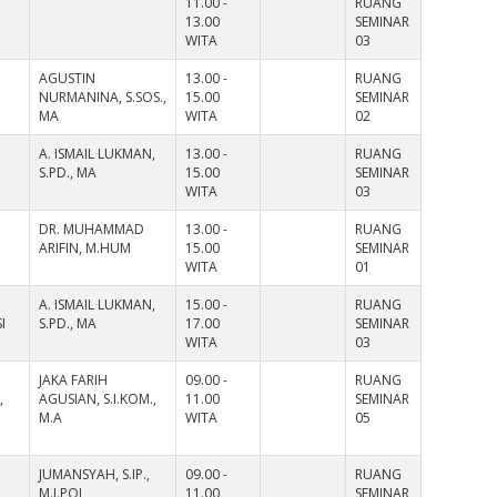
11.00 -
RUANG
13.00
SEMINAR
WITA
03
AGUSTIN
13.00 -
RUANG
NURMANINA, S.SOS.,
15.00
SEMINAR
MA
WITA
02
A. ISMAIL LUKMAN,
13.00 -
RUANG
S.PD., MA
15.00
SEMINAR
WITA
03
I
DR. MUHAMMAD
13.00 -
RUANG
M
ARIFIN, M.HUM
15.00
SEMINAR
WITA
01
A. ISMAIL LUKMAN,
15.00 -
RUANG
I
S.PD., MA
17.00
SEMINAR
WITA
03
JAKA FARIH
09.00 -
RUANG
,
AGUSIAN, S.I.KOM.,
11.00
SEMINAR
M.A
WITA
05
JUMANSYAH, S.IP.,
09.00 -
RUANG
M.I.POL
11.00
SEMINAR