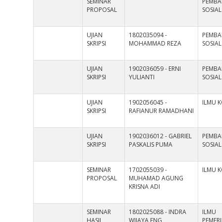
SEMINAR
PEMB
PROPOSAL
SOSIAL
UJIAN
1802035094 -
PEMB
SKRIPSI
MOHAMMAD REZA
SOSIAL
UJIAN
1902036059 - ERNI
PEMB
SKRIPSI
YULIANTI
SOSIAL
UJIAN
1902056045 -
ILMU 
SKRIPSI
RAFIANUR RAMADHANI
UJIAN
1902036012 - GABRIEL
PEMB
SKRIPSI
PASKALIS PUMA
SOSIAL
SEMINAR
1702055039 -
ILMU 
PROPOSAL
MUHAMAD AGUNG
KRISNA ADI
SEMINAR
1802025088 - INDRA
ILMU
HASIL
WIJAYA ENG
PEMER