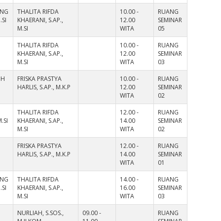
ANG
THALITA RIFDA
10.00 -
RUANG
.SI
KHAERANI, S.AP.,
12.00
SEMINAR
M.SI
WITA
05
THALITA RIFDA
10.00 -
RUANG
KHAERANI, S.AP.,
12.00
SEMINAR
M.SI
WITA
03
UH
FRISKA PRASTYA
10.00 -
RUANG
HARLIS, S.AP., M.K.P
12.00
SEMINAR
WITA
02
THALITA RIFDA
12.00 -
RUANG
.SI
KHAERANI, S.AP.,
14.00
SEMINAR
M.SI
WITA
02
FRISKA PRASTYA
12.00 -
RUANG
HARLIS, S.AP., M.K.P
14.00
SEMINAR
WITA
01
ANG
THALITA RIFDA
14.00 -
RUANG
.SI
KHAERANI, S.AP.,
16.00
SEMINAR
M.SI
WITA
03
NURLIAH, S.SOS.,
09.00 -
RUANG