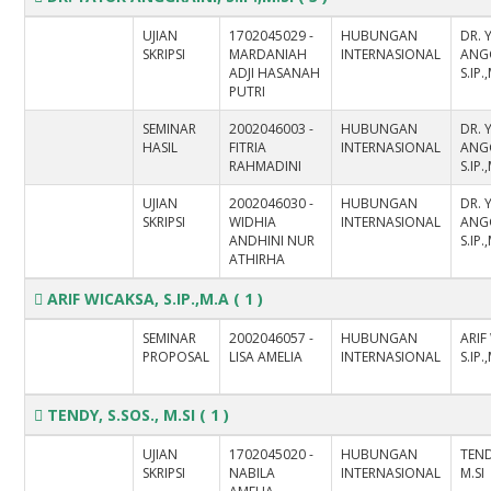
UJIAN
1702045029 -
HUBUNGAN
DR. 
SKRIPSI
MARDANIAH
INTERNASIONAL
ANGG
ADJI HASANAH
S.IP.
PUTRI
SEMINAR
2002046003 -
HUBUNGAN
DR. 
HASIL
FITRIA
INTERNASIONAL
ANGG
RAHMADINI
S.IP.
UJIAN
2002046030 -
HUBUNGAN
DR. 
SKRIPSI
WIDHIA
INTERNASIONAL
ANGG
ANDHINI NUR
S.IP.
ATHIRHA
ARIF WICAKSA, S.IP.,M.A
( 1 )
SEMINAR
2002046057 -
HUBUNGAN
ARIF
PROPOSAL
LISA AMELIA
INTERNASIONAL
S.IP.
TENDY, S.SOS., M.SI
( 1 )
UJIAN
1702045020 -
HUBUNGAN
TEND
SKRIPSI
NABILA
INTERNASIONAL
M.SI