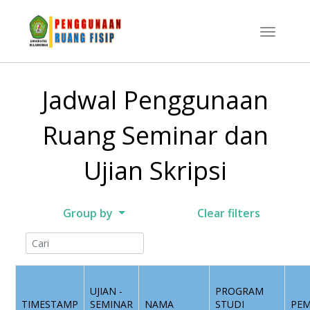
Jadwal Penggunaan
Ruang Seminar dan
Ujian Skripsi
Group by
Clear filters
UJIAN -
PROGRAM
TIMESTAMP
SEMINAR
NAMA
STUDI
PEM