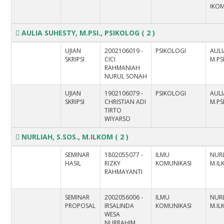
IKO
AULIA SUHESTY, M.PSI., PSIKOLOG
( 2 )
UJIAN
2002106019 -
PSIKOLOGI
AULI
SKRIPSI
CICI
M.PS
RAHMANIAH
NURUL SONAH
UJIAN
1902106079 -
PSIKOLOGI
AULI
SKRIPSI
CHRISTIAN ADI
M.PS
TIRTO
WIYARSO
NURLIAH, S.SOS., M.ILKOM
( 2 )
SEMINAR
1802055077 -
ILMU
NURL
HASIL
RIZKY
KOMUNIKASI
M.I
RAHMAYANTI
SEMINAR
2002056006 -
ILMU
NURL
PROPOSAL
IRSALINDA
KOMUNIKASI
M.I
WESA
NURRAHIM