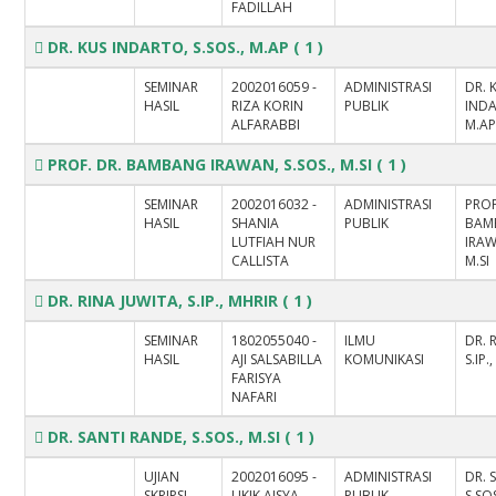
FADILLAH
DR. KUS INDARTO, S.SOS., M.AP
( 1 )
SEMINAR
2002016059 -
ADMINISTRASI
DR. 
HASIL
RIZA KORIN
PUBLIK
INDA
ALFARABBI
M.A
PROF. DR. BAMBANG IRAWAN, S.SOS., M.SI
( 1 )
SEMINAR
2002016032 -
ADMINISTRASI
PROF
HASIL
SHANIA
PUBLIK
BAM
LUTFIAH NUR
IRAW
CALLISTA
M.SI
DR. RINA JUWITA, S.IP., MHRIR
( 1 )
SEMINAR
1802055040 -
ILMU
DR. 
HASIL
AJI SALSABILLA
KOMUNIKASI
S.IP.
FARISYA
NAFARI
DR. SANTI RANDE, S.SOS., M.SI
( 1 )
UJIAN
2002016095 -
ADMINISTRASI
DR. 
SKRIPSI
UKIK AISYA
PUBLIK
S.SOS