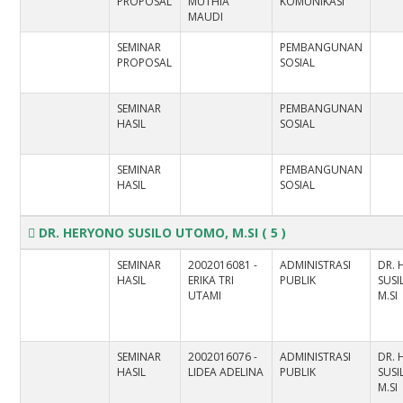
PROPOSAL
MUTHIA
KOMUNIKASI
MAUDI
SEMINAR
PEMBANGUNAN
PROPOSAL
SOSIAL
SEMINAR
PEMBANGUNAN
HASIL
SOSIAL
SEMINAR
PEMBANGUNAN
HASIL
SOSIAL
DR. HERYONO SUSILO UTOMO, M.SI
( 5 )
SEMINAR
2002016081 -
ADMINISTRASI
DR.
HASIL
ERIKA TRI
PUBLIK
SUS
UTAMI
M.SI
SEMINAR
2002016076 -
ADMINISTRASI
DR.
HASIL
LIDEA ADELINA
PUBLIK
SUS
M.SI