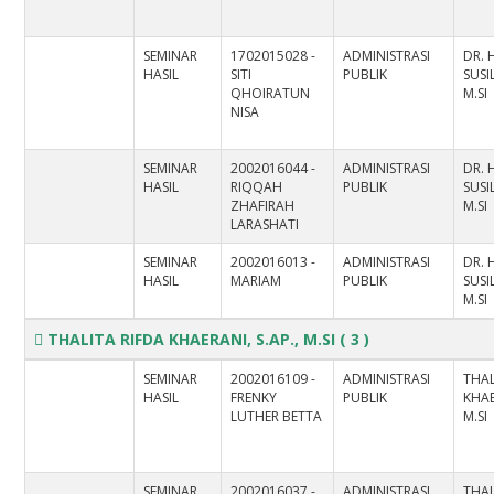
SEMINAR
1702015028 -
ADMINISTRASI
DR.
HASIL
SITI
PUBLIK
SUS
QHOIRATUN
M.SI
NISA
SEMINAR
2002016044 -
ADMINISTRASI
DR.
HASIL
RIQQAH
PUBLIK
SUS
ZHAFIRAH
M.SI
LARASHATI
SEMINAR
2002016013 -
ADMINISTRASI
DR.
HASIL
MARIAM
PUBLIK
SUS
M.SI
THALITA RIFDA KHAERANI, S.AP., M.SI
( 3 )
SEMINAR
2002016109 -
ADMINISTRASI
THAL
HASIL
FRENKY
PUBLIK
KHAE
LUTHER BETTA
M.SI
SEMINAR
2002016037 -
ADMINISTRASI
THAL