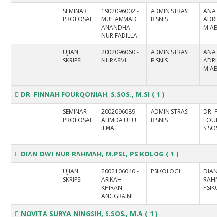
SEMINAR
1902096002 -
ADMINISTRASI
ANA
PROPOSAL
MUHAMMAD
BISNIS
ADRI
ANANDHA
M.A
NUR FADILLA
UJIAN
2002096060 -
ADMINISTRASI
ANA
SKRIPSI
NURASMI
BISNIS
ADRI
M.A
DR. FINNAH FOURQONIAH, S.SOS., M.SI
( 1 )
SEMINAR
2002096089 -
ADMINISTRASI
DR. 
PROPOSAL
ALIMDA UTU
BISNIS
FOU
ILMA
S.SOS
DIAN DWI NUR RAHMAH, M.PSI., PSIKOLOG
( 1 )
UJIAN
2002106040 -
PSIKOLOGI
DIA
SKRIPSI
ARIKAH
RAHM
KHIRAN
PSI
ANGGRAINI
NOVITA SURYA NINGSIH, S.SOS., M.A
( 1 )