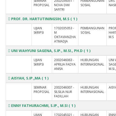
SEMINAR
2002036051 -
PEMBANGUNAN
DRS
PROPOSAL
NOVA DWI
SOSIAL
NASI
SAFITRI
PROF. DR. HARTUTININGSIH, M.S
( 1 )
UJIAN
1702035053 -
PEMBANGUNAN
PROF
SKRIPSI
M
SOSIAL
HART
OKTAVIANZHA
M.S
ATMADJA
UNI WAHYUNI SAGENA, S.IP., M.SI., PH.D
( 1 )
UJIAN
2002046063 -
HUBUNGAN
UNI
SKRIPSI
APRILIA FADYA
INTERNASIONAL
SAGEN
ANISA
M.SI.
AISYAH, S.IP.,MA
( 1 )
SEMINAR
2002046007 -
HUBUNGAN
AISY
PROPOSAL
SILSILIA NUR
INTERNASIONAL
FADILLAH
ENNY FATHURACHMI, S.IP., M.SI
( 1 )
UJIAN
1702045021 -
HUBUNGAN
ENN