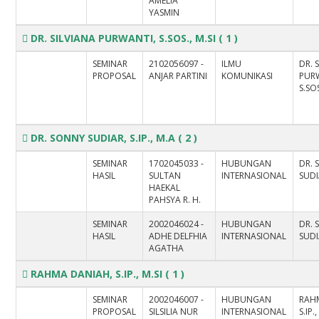
AMELIA
YASMIN
DR. SILVIANA PURWANTI, S.SOS., M.SI
( 1 )
SEMINAR
2102056097 -
ILMU
DR. 
PROPOSAL
ANJAR PARTINI
KOMUNIKASI
PUR
S.SOS
DR. SONNY SUDIAR, S.IP., M.A
( 2 )
SEMINAR
1702045033 -
HUBUNGAN
DR.
HASIL
SULTAN
INTERNASIONAL
SUDIA
HAEKAL
PAHSYA R. H.
SEMINAR
2002046024 -
HUBUNGAN
DR.
HASIL
ADHE DELFHIA
INTERNASIONAL
SUDIA
AGATHA
RAHMA DANIAH, S.IP., M.SI
( 1 )
SEMINAR
2002046007 -
HUBUNGAN
RAH
PROPOSAL
SILSILIA NUR
INTERNASIONAL
S.IP.,