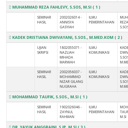
MUHAMMAD REZA FAHLEVY, S.SOS, M.SI
( 1 )
SEMINAR
2002026014 -
ILMU
MUH
HASIL
ANNISYA
PEMERINTAHAN
REZA
GASYIAH
S.SOS
KADEK DRISTIANA DWIVAYANI, S.SOS., M.MED.KOM
( 2 )
UJIAN
1802055071 -
ILMU
KADE
SKRIPSI
NAZLIAH
KOMUNIKASI
DWIV
MIHADA
S.SOS
MARWAH
M.M
SEMINAR
2002056037 -
ILMU
KADE
HASIL
MOHAMMAD
KOMUNIKASI
DWIV
NIZAR GILANG
S.SOS
NUGRAHA
M.M
MOHAMMAD TAUFIK, S.SOS., M.SI
( 1 )
SEMINAR
1902026046 -
ILMU
MO
HASIL
ZAYNUL
PEMERINTAHAN
TAUF
RAHMAN
M.SI
DR. YAYUK ANGGRAINI, S.IP.,M.SI
( 3 )