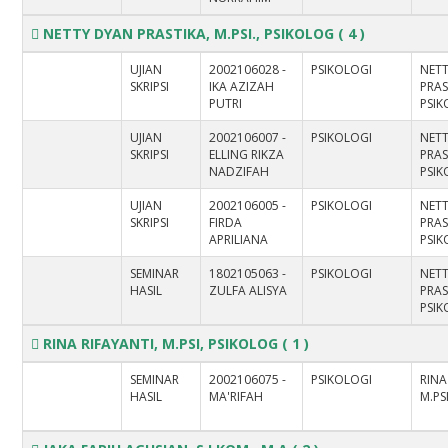
NETTY DYAN PRASTIKA, M.PSI., PSIKOLOG
( 4 )
UJIAN
2002106028 -
PSIKOLOGI
NET
SKRIPSI
IKA AZIZAH
PRAS
PUTRI
PSI
UJIAN
2002106007 -
PSIKOLOGI
NET
SKRIPSI
ELLING RIKZA
PRAS
NADZIFAH
PSI
UJIAN
2002106005 -
PSIKOLOGI
NET
SKRIPSI
FIRDA
PRAS
APRILIANA
PSI
SEMINAR
1802105063 -
PSIKOLOGI
NET
HASIL
ZULFA ALISYA
PRAS
PSI
RINA RIFAYANTI, M.PSI, PSIKOLOG
( 1 )
SEMINAR
2002106075 -
PSIKOLOGI
RINA
HASIL
MA'RIFAH
M.PS