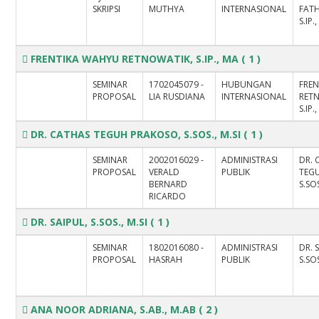
SKRIPSI
MUTHYA
INTERNASIONAL
FAT
S.IP.,
FRENTIKA WAHYU RETNOWATIK, S.IP., MA
( 1 )
SEMINAR
1702045079 -
HUBUNGAN
FRE
PROPOSAL
LIA RUSDIANA
INTERNASIONAL
RET
S.IP.
DR. CATHAS TEGUH PRAKOSO, S.SOS., M.SI
( 1 )
SEMINAR
2002016029 -
ADMINISTRASI
DR. 
PROPOSAL
VERALD
PUBLIK
TEG
BERNARD
S.SOS
RICARDO
DR. SAIPUL, S.SOS., M.SI
( 1 )
SEMINAR
1802016080 -
ADMINISTRASI
DR. 
PROPOSAL
HASRAH
PUBLIK
S.SOS
ANA NOOR ADRIANA, S.AB., M.AB
( 2 )