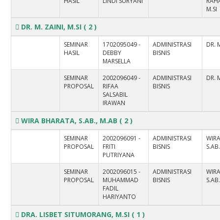
HASIL
LINDI SURYANI
RAHA
M.SI
DR. M. ZAINI, M.SI
( 2 )
SEMINAR
1702095049 -
ADMINISTRASI
DR. M
HASIL
DEBBY
BISNIS
MARSELLA
SEMINAR
2002096049 -
ADMINISTRASI
DR. M
PROPOSAL
RIFAA
BISNIS
SALSABIL
IRAWAN
WIRA BHARATA, S.AB., M.AB
( 2 )
SEMINAR
2002096091 -
ADMINISTRASI
WIR
PROPOSAL
FRITI
BISNIS
S.AB
PUTRIYANA
SEMINAR
2002096015 -
ADMINISTRASI
WIR
PROPOSAL
MUHAMMAD
BISNIS
S.AB
FADIL
HARIYANTO
DRA. LISBET SITUMORANG, M.SI
( 1 )