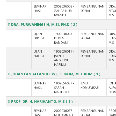
SEMINAR
2002036009 -
PEMBANGUNAN
DRA.
HASIL
ZAHRA NUR
SOSIAL
SIT
IWANDA
M.SI
DRA. PURWANINGSIH, M.SI. PH.D
( 2 )
UJIAN
1902036023 -
PEMBANGUNAN
DRA.
SKRIPSI
DEDEN
SOSIAL
PUR
RAMDANI
M.SI
UJIAN
1902036011 -
PEMBANGUNAN
DRA.
SKRIPSI
JAENET
SOSIAL
PUR
ANGELINE
M.SI
HARIMU
JOHANTAN ALFANDO. WS, S. IKOM, M. I. KOM
( 1 )
SEMINAR
1902056037 -
ILMU
JOH
HASIL
SARAH
KOMUNIKASI
ALFA
MAULIDYA
IKOM
PROF. DR. H. HARIHANTO, M.S
( 1 )
SEMINAR
2002036077 -
PEMBANGUNAN
PROF
HASIL
MUHAMMAD
SOSIAL
HARI