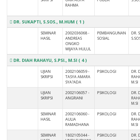
RAHMA
DR. SUKAPTI, S.SOS., M.HUM
( 1 )
SEMINAR
2002036068 -
PEMBANGUNAN
DR. 
HASIL
ANDREAS
SOSIAL
S.SO
ONGKO
WIJAYA HULUL
DR. DIAH RAHAYU, S.PSI., M.SI
( 4 )
UJIAN
2002106059 -
PSIKOLOGI
DR. 
SKRIPSI
TASYA AMARA
RAHA
SYA?ADA
M.SI
UJIAN
2002106057 -
PSIKOLOGI
DR. 
SKRIPSI
ANGRIANI
RAHA
M.SI
SEMINAR
2002106060 -
PSIKOLOGI
DR. 
HASIL
AULIA
RAHA
RAMADHANA
M.SI
SEMINAR
1802105044 -
PSIKOLOGI
DR. 