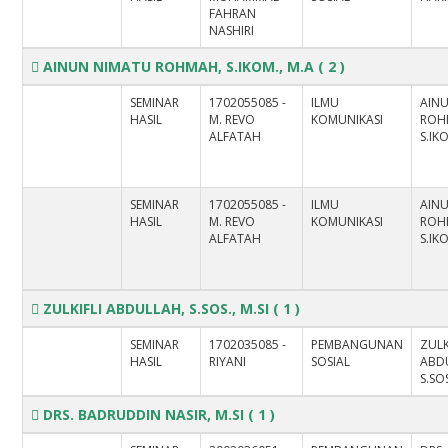
FAHRAN
NASHIRI
AINUN NIMATU ROHMAH, S.IKOM., M.A
( 2 )
SEMINAR
1702055085 -
ILMU
AIN
HASIL
M. REVO
KOMUNIKASI
ROH
ALFATAH
S.IK
SEMINAR
1702055085 -
ILMU
AIN
HASIL
M. REVO
KOMUNIKASI
ROH
ALFATAH
S.IK
ZULKIFLI ABDULLAH, S.SOS., M.SI
( 1 )
SEMINAR
1702035085 -
PEMBANGUNAN
ZULK
HASIL
RIYANI
SOSIAL
ABD
S.SOS
DRS. BADRUDDIN NASIR, M.SI
( 1 )