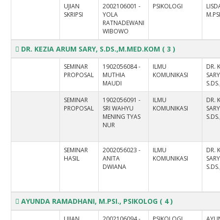
UJIAN
2002106001 -
PSIKOLOGI
LISD
SKRIPSI
YOLA
M.PS
RATNADEWANI
WIBOWO
DR. KEZIA ARUM SARY, S.DS.,M.MED.KOM
( 3 )
SEMINAR
1902056084 -
ILMU
DR. 
PROPOSAL
MUTHIA
KOMUNIKASI
SARY
MAUDI
S.DS
SEMINAR
1902056091 -
ILMU
DR. 
PROPOSAL
SRI WAHYU
KOMUNIKASI
SARY
MENING TYAS
S.DS
NUR
SEMINAR
2002056023 -
ILMU
DR. 
HASIL
ANITA
KOMUNIKASI
SARY
DWIANA
S.DS
AYUNDA RAMADHANI, M.PSI., PSIKOLOG
( 4 )
UJIAN
2002106094 -
PSIKOLOGI
AYU