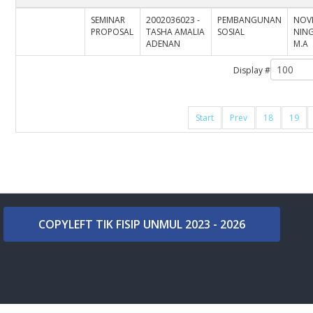
SEMINAR
2002036023 -
PEMBANGUNAN
NOV
PROPOSAL
TASHA AMALIA
SOSIAL
NING
ADENAN
M.A
Display #
Start
Prev
18
19
COPYLEFT TIK FISIP UNMUL 2023 - 2026