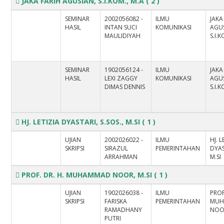
JAKA FARIH AGUSIAN, S.I.KOM., M.A
( 2 )
SEMINAR
2002056082 -
ILMU
JAKA
HASIL
INTAN SUCI
KOMUNIKASI
AGUS
MAULIDIYAH
S.I.
SEMINAR
1902056124 -
ILMU
JAKA
HASIL
LEXI ZAGGY
KOMUNIKASI
AGUS
DIMAS DENNIS
S.I.
HJ. LETIZIA DYASTARI, S.SOS., M.SI
( 1 )
UJIAN
2002026022 -
ILMU
HJ. L
SKRIPSI
SIRAZUL
PEMERINTAHAN
DYAS
ARRAHMAN
M.SI
PROF. DR. H. MUHAMMAD NOOR, M.SI
( 1 )
UJIAN
1902026038 -
ILMU
PROF
SKRIPSI
FARISKA
PEMERINTAHAN
MUH
RAMADHANY
NOOR
PUTRI