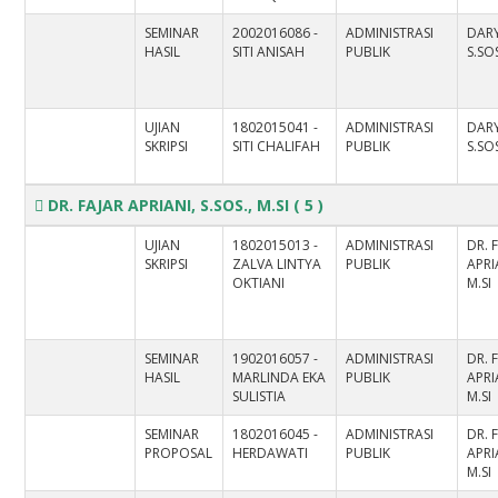
SEMINAR
2002016086 -
ADMINISTRASI
DAR
HASIL
SITI ANISAH
PUBLIK
S.SOS
UJIAN
1802015041 -
ADMINISTRASI
DAR
SKRIPSI
SITI CHALIFAH
PUBLIK
S.SOS
DR. FAJAR APRIANI, S.SOS., M.SI
( 5 )
UJIAN
1802015013 -
ADMINISTRASI
DR. 
SKRIPSI
ZALVA LINTYA
PUBLIK
APRIA
OKTIANI
M.SI
SEMINAR
1902016057 -
ADMINISTRASI
DR. 
HASIL
MARLINDA EKA
PUBLIK
APRIA
SULISTIA
M.SI
SEMINAR
1802016045 -
ADMINISTRASI
DR. 
PROPOSAL
HERDAWATI
PUBLIK
APRIA
M.SI