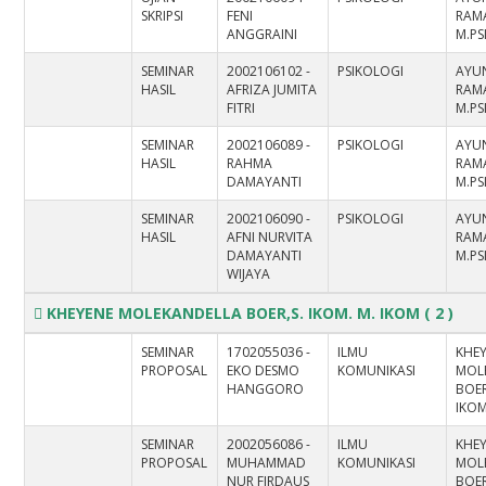
SKRIPSI
FENI
RAM
ANGGRAINI
M.PS
SEMINAR
2002106102 -
PSIKOLOGI
AYU
HASIL
AFRIZA JUMITA
RAM
FITRI
M.PS
SEMINAR
2002106089 -
PSIKOLOGI
AYU
HASIL
RAHMA
RAM
DAMAYANTI
M.PS
SEMINAR
2002106090 -
PSIKOLOGI
AYU
HASIL
AFNI NURVITA
RAM
DAMAYANTI
M.PS
WIJAYA
KHEYENE MOLEKANDELLA BOER,S. IKOM. M. IKOM
( 2 )
SEMINAR
1702055036 -
ILMU
KHE
PROPOSAL
EKO DESMO
KOMUNIKASI
MOL
HANGGORO
BOER
IKO
SEMINAR
2002056086 -
ILMU
KHE
PROPOSAL
MUHAMMAD
KOMUNIKASI
MOL
NUR FIRDAUS
BOER