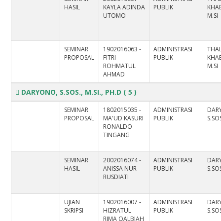
HASIL
KAYLA ADINDA
PUBLIK
KHAE
UTOMO
M.SI
SEMINAR
1902016063 -
ADMINISTRASI
THAL
PROPOSAL
FITRI
PUBLIK
KHAE
ROHMATUL
M.SI
AHMAD
DARYONO, S.SOS., M.SI., PH.D
( 5 )
SEMINAR
1802015035 -
ADMINISTRASI
DAR
PROPOSAL
MA'UD KASURI
PUBLIK
S.SOS
RONALDO
TINGANG
SEMINAR
2002016074 -
ADMINISTRASI
DAR
HASIL
ANISSA NUR
PUBLIK
S.SOS
RUSDIATI
UJIAN
1902016007 -
ADMINISTRASI
DAR
SKRIPSI
HIZRATUL
PUBLIK
S.SOS
RIMA QALBIAH