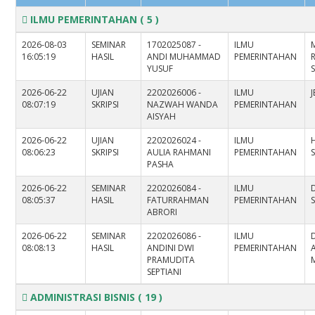
ILMU PEMERINTAHAN
( 5 )
2026-08-03
SEMINAR
1702025087 -
ILMU
16:05:19
HASIL
ANDI MUHAMMAD
PEMERINTAHAN
YUSUF
S
2026-06-22
UJIAN
2202026006 -
ILMU
J
08:07:19
SKRIPSI
NAZWAH WANDA
PEMERINTAHAN
AISYAH
2026-06-22
UJIAN
2202026024 -
ILMU
08:06:23
SKRIPSI
AULIA RAHMANI
PEMERINTAHAN
S
PASHA
2026-06-22
SEMINAR
2202026084 -
ILMU
08:05:37
HASIL
FATURRAHMAN
PEMERINTAHAN
S
ABRORI
2026-06-22
SEMINAR
2202026086 -
ILMU
08:08:13
HASIL
ANDINI DWI
PEMERINTAHAN
PRAMUDITA
M
SEPTIANI
ADMINISTRASI BISNIS
( 19 )