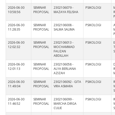
2026-06-30
SEMINAR
2302106079 -
PSIKOLOGI
10:58:56
PROPOSAL
MAZAYA FELISHA
R
2026-06-30
SEMINAR
2302106008 -
PSIKOLOGI
11:28:35
PROPOSAL
SALMA SALIMA
M
2026-06-30
SEMINAR
2302106013 -
PSIKOLOGI
12:02:32
PROPOSAL
MOCHAMMAD
FAUZAN
S
ABDILLAH
2026-06-30
SEMINAR
2302106058 -
PSIKOLOGI
12:01:13
PROPOSAL
ALYA BERLIANA
AZIZAH
M
2026-06-30
SEMINAR
2302106092 - GITA
PSIKOLOGI
11:49:04
PROPOSAL
VIRA ASMARA
S
2026-06-30
SEMINAR
2302106099 -
PSIKOLOGI
11:46:52
PROPOSAL
MARCHA DIRGA
CULIE
S