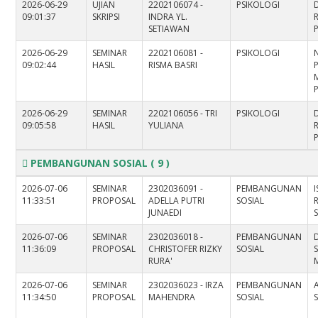
2026-06-29
UJIAN
2202106074 -
PSIKOLOGI
09:01:37
SKRIPSI
INDRA YL.
SETIAWAN
2026-06-29
SEMINAR
2202106081 -
PSIKOLOGI
09:02:44
HASIL
RISMA BASRI
M
2026-06-29
SEMINAR
2202106056 - TRI
PSIKOLOGI
09:05:58
HASIL
YULIANA
PEMBANGUNAN SOSIAL
( 9 )
2026-07-06
SEMINAR
2302036091 -
PEMBANGUNAN
11:33:51
PROPOSAL
ADELLA PUTRI
SOSIAL
JUNAEDI
S
2026-07-06
SEMINAR
2302036018 -
PEMBANGUNAN
11:36:09
PROPOSAL
CHRISTOFER RIZKY
SOSIAL
RURA'
M
2026-07-06
SEMINAR
2302036023 - IRZA
PEMBANGUNAN
11:34:50
PROPOSAL
MAHENDRA
SOSIAL
S