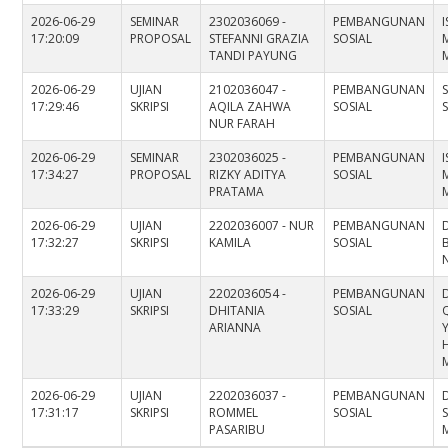
2026-06-29
SEMINAR
2302036069 -
PEMBANGUNAN
17:20:09
PROPOSAL
STEFANNI GRAZIA
SOSIAL
TANDI PAYUNG
2026-06-29
UJIAN
2102036047 -
PEMBANGUNAN
17:29:46
SKRIPSI
AQILA ZAHWA
SOSIAL
S
NUR FARAH
2026-06-29
SEMINAR
2302036025 -
PEMBANGUNAN
17:34:27
PROPOSAL
RIZKY ADITYA
SOSIAL
PRATAMA
2026-06-29
UJIAN
2202036007 - NUR
PEMBANGUNAN
17:32:27
SKRIPSI
KAMILA
SOSIAL
N
2026-06-29
UJIAN
2202036054 -
PEMBANGUNAN
D
17:33:29
SKRIPSI
DHITANIA
SOSIAL
ARIANNA
M
2026-06-29
UJIAN
2202036037 -
PEMBANGUNAN
17:31:17
SKRIPSI
ROMMEL
SOSIAL
PASARIBU
M