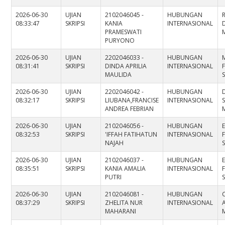
2026-06-30
UJIAN
2102046045 -
HUBUNGAN
08:33:47
SKRIPSI
KANIA
INTERNASIONAL
D
PRAMESWATI
M
PURYONO
2026-06-30
UJIAN
2202046033 -
HUBUNGAN
08:31:41
SKRIPSI
DINDA APRILIA
INTERNASIONAL
MAULIDA
S
2026-06-30
UJIAN
2202046042 -
HUBUNGAN
08:32:17
SKRIPSI
LIUBANA,FRANCISE
INTERNASIONAL
S
ANDREA FEBRIAN
2026-06-30
UJIAN
2102046056 -
HUBUNGAN
08:32:53
SKRIPSI
'IFFAH FATIHATUN
INTERNASIONAL
NAJAH
S
2026-06-30
UJIAN
2102046037 -
HUBUNGAN
08:35:51
SKRIPSI
KANIA AMALIA
INTERNASIONAL
PUTRI
S
2026-06-30
UJIAN
2102046081 -
HUBUNGAN
08:37:29
SKRIPSI
ZHELITA NUR
INTERNASIONAL
A
MAHARANI