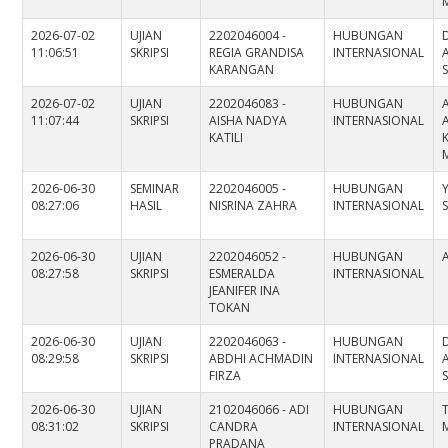
2026-07-02
UJIAN
2202046004 -
HUBUNGAN
11:06:51
SKRIPSI
REGIA GRANDISA
INTERNASIONAL
KARANGAN
S
2026-07-02
UJIAN
2202046083 -
HUBUNGAN
11:07:44
SKRIPSI
AISHA NADYA
INTERNASIONAL
KATILI
K
2026-06-30
SEMINAR
2202046005 -
HUBUNGAN
08:27:06
HASIL
NISRINA ZAHRA
INTERNASIONAL
S
2026-06-30
UJIAN
2202046052 -
HUBUNGAN
08:27:58
SKRIPSI
ESMERALDA
INTERNASIONAL
JEANIFER INA
TOKAN
2026-06-30
UJIAN
2202046063 -
HUBUNGAN
08:29:58
SKRIPSI
ABDHI ACHMADIN
INTERNASIONAL
FIRZA
S
2026-06-30
UJIAN
2102046066 - ADI
HUBUNGAN
08:31:02
SKRIPSI
CANDRA
INTERNASIONAL
M
PRADANA