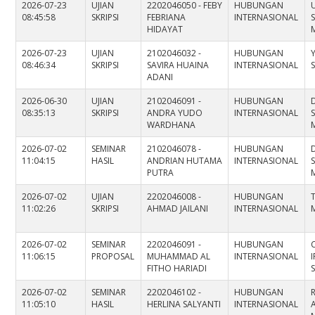
2026-07-23
UJIAN
2202046050 - FEBY
HUBUNGAN
08:45:58
SKRIPSI
FEBRIANA
INTERNASIONAL
S
HIDAYAT
M
2026-07-23
UJIAN
2102046032 -
HUBUNGAN
08:46:34
SKRIPSI
SAVIRA HUAINA
INTERNASIONAL
S
ADANI
2026-06-30
UJIAN
2102046091 -
HUBUNGAN
08:35:13
SKRIPSI
ANDRA YUDO
INTERNASIONAL
S
WARDHANA
2026-07-02
SEMINAR
2102046078 -
HUBUNGAN
11:04:15
HASIL
ANDRIAN HUTAMA
INTERNASIONAL
S
PUTRA
2026-07-02
UJIAN
2202046008 -
HUBUNGAN
11:02:26
SKRIPSI
AHMAD JAILANI
INTERNASIONAL
M
2026-07-02
SEMINAR
2202046091 -
HUBUNGAN
11:06:15
PROPOSAL
MUHAMMAD AL
INTERNASIONAL
FITHO HARIADI
S
2026-07-02
SEMINAR
2202046102 -
HUBUNGAN
11:05:10
HASIL
HERLINA SALYANTI
INTERNASIONAL
A