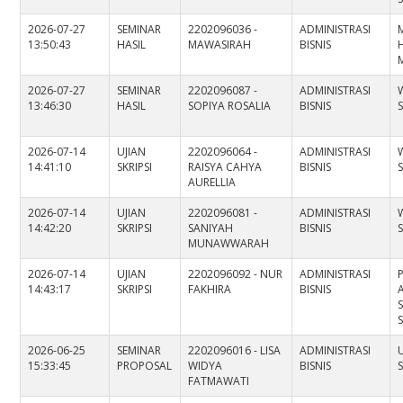
2026-07-27
SEMINAR
2202096036 -
ADMINISTRASI
13:50:43
HASIL
MAWASIRAH
BISNIS
2026-07-27
SEMINAR
2202096087 -
ADMINISTRASI
13:46:30
HASIL
SOPIYA ROSALIA
BISNIS
2026-07-14
UJIAN
2202096064 -
ADMINISTRASI
14:41:10
SKRIPSI
RAISYA CAHYA
BISNIS
AURELLIA
2026-07-14
UJIAN
2202096081 -
ADMINISTRASI
14:42:20
SKRIPSI
SANIYAH
BISNIS
MUNAWWARAH
2026-07-14
UJIAN
2202096092 - NUR
ADMINISTRASI
14:43:17
SKRIPSI
FAKHIRA
BISNIS
2026-06-25
SEMINAR
2202096016 - LISA
ADMINISTRASI
15:33:45
PROPOSAL
WIDYA
BISNIS
S
FATMAWATI