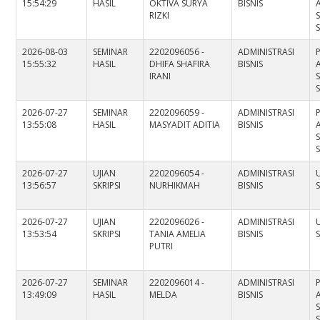
15:54:29
HASIL
OKTIVA SURYA
BISNIS
RIZKI
2026-08-03
SEMINAR
2202096056 -
ADMINISTRASI
15:55:32
HASIL
DHIFA SHAFIRA
BISNIS
IRANI
2026-07-27
SEMINAR
2202096059 -
ADMINISTRASI
13:55:08
HASIL
MASYADIT ADITIA
BISNIS
2026-07-27
UJIAN
2202096054 -
ADMINISTRASI
13:56:57
SKRIPSI
NURHIKMAH
BISNIS
S
2026-07-27
UJIAN
2202096026 -
ADMINISTRASI
13:53:54
SKRIPSI
TANIA AMELIA
BISNIS
S
PUTRI
2026-07-27
SEMINAR
2202096014 -
ADMINISTRASI
13:49:09
HASIL
MELDA
BISNIS