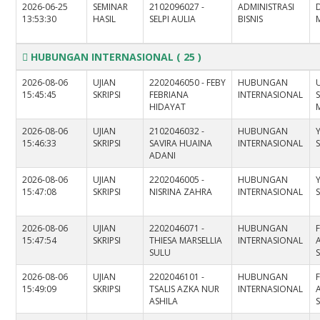
2026-06-25
SEMINAR
2102096027 -
ADMINISTRASI
D
13:53:30
HASIL
SELPI AULIA
BISNIS
M
HUBUNGAN INTERNASIONAL
( 25 )
2026-08-06
UJIAN
2202046050 - FEBY
HUBUNGAN
15:45:45
SKRIPSI
FEBRIANA
INTERNASIONAL
S
HIDAYAT
M
2026-08-06
UJIAN
2102046032 -
HUBUNGAN
15:46:33
SKRIPSI
SAVIRA HUAINA
INTERNASIONAL
S
ADANI
2026-08-06
UJIAN
2202046005 -
HUBUNGAN
15:47:08
SKRIPSI
NISRINA ZAHRA
INTERNASIONAL
S
2026-08-06
UJIAN
2202046071 -
HUBUNGAN
15:47:54
SKRIPSI
THIESA MARSELLIA
INTERNASIONAL
SULU
S
2026-08-06
UJIAN
2202046101 -
HUBUNGAN
15:49:09
SKRIPSI
TSALIS AZKA NUR
INTERNASIONAL
ASHILA
S