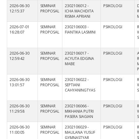
2026-06-30
SEMINAR
2302106012 -
PSIKOLOGI
12:15:37
PROPOSAL
ICHA MACHDITA
RISMA APRIANI
M
2026-07-01
SEMINAR
2302106003 -
PSIKOLOGI
16:28:07
PROPOSAL
FIANTIKA LASMINI
S
2026-06-30
SEMINAR
2302106017 -
PSIKOLOGI
12:59:42
PROPOSAL
ACYUTA EDGINA
MABE
M
2026-06-30
SEMINAR
2302106022 -
PSIKOLOGI
13:01:57
PROPOSAL
SEPTIANI
CAHYANINGTYAS
S
2026-06-30
SEMINAR
2302106066 -
PSIKOLOGI
11:29:58
PROPOSAL
MIKHANIA PUTRI
PASERA SIAGIAN
S
2026-06-30
SEMINAR
2302106029 -
PSIKOLOGI
11:00:05
PROPOSAL
MAULANA YUSUF
GYMNASTYAR
S