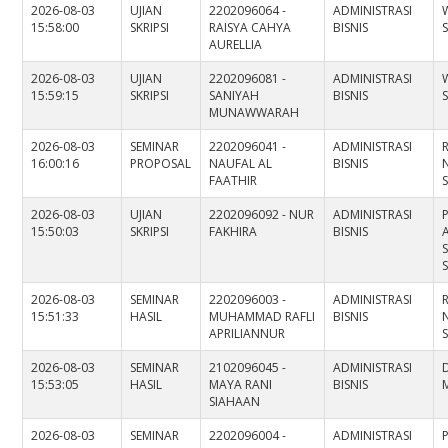
2026-08-03
UJIAN
2202096064 -
ADMINISTRASI
15:58:00
SKRIPSI
RAISYA CAHYA
BISNIS
AURELLIA
2026-08-03
UJIAN
2202096081 -
ADMINISTRASI
15:59:15
SKRIPSI
SANIYAH
BISNIS
MUNAWWARAH
2026-08-03
SEMINAR
2202096041 -
ADMINISTRASI
16:00:16
PROPOSAL
NAUFAL AL
BISNIS
FAATHIR
S
2026-08-03
UJIAN
2202096092 - NUR
ADMINISTRASI
15:50:03
SKRIPSI
FAKHIRA
BISNIS
2026-08-03
SEMINAR
2202096003 -
ADMINISTRASI
15:51:33
HASIL
MUHAMMAD RAFLI
BISNIS
APRILIANNUR
S
2026-08-03
SEMINAR
2102096045 -
ADMINISTRASI
D
15:53:05
HASIL
MAYA RANI
BISNIS
M
SIAHAAN
2026-08-03
SEMINAR
2202096004 -
ADMINISTRASI