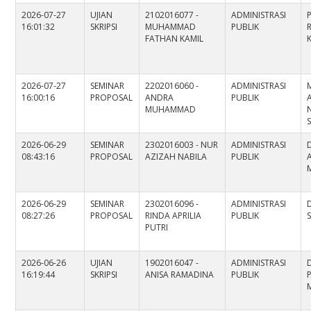
2026-07-27
UJIAN
2102016077 -
ADMINISTRASI
P
16:01:32
SKRIPSI
MUHAMMAD
PUBLIK
FATHAN KAMIL
2026-07-27
SEMINAR
2202016060 -
ADMINISTRASI
16:00:16
PROPOSAL
ANDRA
PUBLIK
MUHAMMAD
S
2026-06-29
SEMINAR
2302016003 - NUR
ADMINISTRASI
08:43:16
PROPOSAL
AZIZAH NABILA
PUBLIK
A
M
2026-06-29
SEMINAR
2302016096 -
ADMINISTRASI
08:27:26
PROPOSAL
RINDA APRILIA
PUBLIK
S
PUTRI
2026-06-26
UJIAN
1902016047 -
ADMINISTRASI
16:19:44
SKRIPSI
ANISA RAMADINA
PUBLIK
P