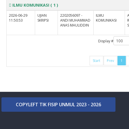
ILMU KOMUNIKASI
( 1 )
2026-06-29
UJIAN
2202056097 -
ILMU
11:50:53
SKRIPSI
ANDI MUHAMMAD
KOMUNIKASI
ANAS MAULIDDIN
Display #
Start
Prev
1
COPYLEFT TIK FISIP UNMUL 2023 - 2026