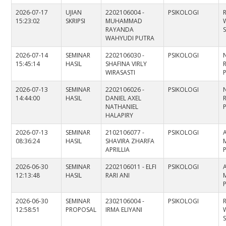
2026-07-17
UJIAN
2202106004 -
PSIKOLOGI
15:23:02
SKRIPSI
MUHAMMAD
RAYANDA
S
WAHYUDI PUTRA
2026-07-14
SEMINAR
2202106030 -
PSIKOLOGI
15:45:14
HASIL
SHAFINA VIRLY
WIRASASTI
2026-07-13
SEMINAR
2202106026 -
PSIKOLOGI
14:44:00
HASIL
DANIEL AXEL
NATHANIEL
HALAPIRY
2026-07-13
SEMINAR
2102106077 -
PSIKOLOGI
08:36:24
HASIL
SHAVIRA ZHARFA
M
APRILLIA
2026-06-30
SEMINAR
2202106011 - ELFI
PSIKOLOGI
12:13:48
HASIL
RARI ANI
M
2026-06-30
SEMINAR
2302106004 -
PSIKOLOGI
12:58:51
PROPOSAL
IRMA ELIYANI
S