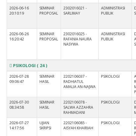
2026-06-16
SEMINAR
2302016021 -
ADMINISTRASI
D
20:10:19
PROPOSAL
SARLIMAY
PUBLIK
S
2026-06-26
SEMINAR
2302016025 -
ADMINISTRASI
16:20:42
PROPOSAL
RAFANIA NAURA
PUBLIK
NASYWA
S
PSIKOLOGI
( 24 )
2026-07-28
SEMINAR
2202106037 -
PSIKOLOGI
09:06:47
HASIL
RADHIATUL
AMALIA AN-NAJWA
M
2026-07-30
SEMINAR
2202106078 -
PSIKOLOGI
08:34:58
HASIL
SALWA AZZAHRA
RAHMADANI
M
2026-07-27
UJIAN
2202106085 -
PSIKOLOGI
14:17:56
SKRIPSI
AISYAH KHAIRIAH