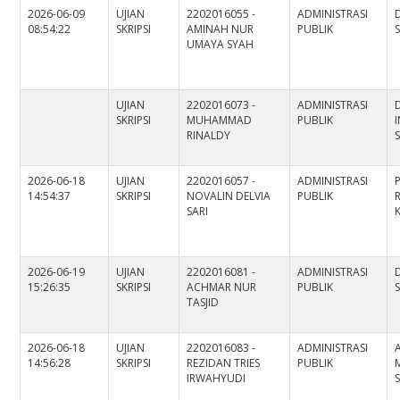
2026-06-09
UJIAN
2202016055 -
ADMINISTRASI
D
08:54:22
SKRIPSI
AMINAH NUR
PUBLIK
S
UMAYA SYAH
UJIAN
2202016073 -
ADMINISTRASI
SKRIPSI
MUHAMMAD
PUBLIK
RINALDY
2026-06-18
UJIAN
2202016057 -
ADMINISTRASI
P
14:54:37
SKRIPSI
NOVALIN DELVIA
PUBLIK
SARI
2026-06-19
UJIAN
2202016081 -
ADMINISTRASI
15:26:35
SKRIPSI
ACHMAR NUR
PUBLIK
S
TASJID
2026-06-18
UJIAN
2202016083 -
ADMINISTRASI
14:56:28
SKRIPSI
REZIDAN TRIES
PUBLIK
IRWAHYUDI
S