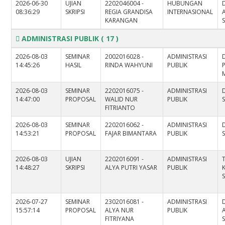
2026-06-30
UJIAN
2202046004 -
HUBUNGAN
08:36:29
SKRIPSI
REGIA GRANDISA
INTERNASIONAL
KARANGAN
S
ADMINISTRASI PUBLIK
( 17 )
2026-08-03
SEMINAR
2002016028 -
ADMINISTRASI
14:45:26
HASIL
RINDA WAHYUNI
PUBLIK
P
2026-08-03
SEMINAR
2202016075 -
ADMINISTRASI
D
14:47:00
PROPOSAL
WALID NUR
PUBLIK
S
FITRIANTO
2026-08-03
SEMINAR
2202016062 -
ADMINISTRASI
D
14:53:21
PROPOSAL
FAJAR BIMANTARA
PUBLIK
S
2026-08-03
UJIAN
2202016091 -
ADMINISTRASI
14:48:27
SKRIPSI
ALYA PUTRI YASAR
PUBLIK
S
2026-07-27
SEMINAR
2302016081 -
ADMINISTRASI
15:57:14
PROPOSAL
ALYA NUR
PUBLIK
FITRIYANA
S