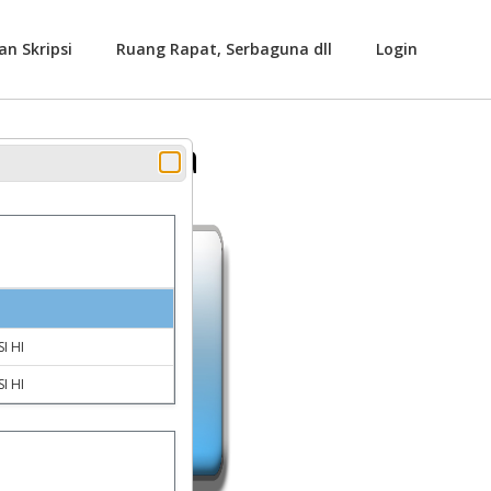
an Skripsi
Ruang Rapat, Serbaguna dll
Login
 Serbaguna
I HI
I HI