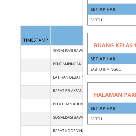
SETIAP HARI
Group by
SABTU
KEGIA
TIMESTAMP
RUANG KELAS 1
SOSIALISASI BAWASLU
SETIAP HARI
PENDAMPINGAN KEWIRAUSAHAAN MAHASISWA
SABTU & MINGGU
LATIHAN DEBAT MAHASISWA
RAPAT PELAKSANAAN JALAN SANTAI FISIP FESTIV
HALAMAN PAR
PELATIHAN KULIAH UMUM MHS S1 AP DAN S2 M
SETIAP HARI
SOSIALISASI BAWASLU
SABTU
RAPAT KOORDINASI DIVISI ACARA FISIP FESTIVAL