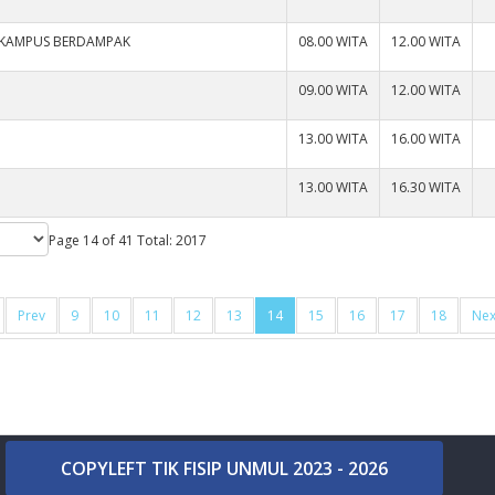
 KAMPUS BERDAMPAK
08.00 WITA
12.00 WITA
09.00 WITA
12.00 WITA
13.00 WITA
16.00 WITA
13.00 WITA
16.30 WITA
Page 14 of 41 Total: 2017
Prev
9
10
11
12
13
14
15
16
17
18
Nex
COPYLEFT TIK FISIP UNMUL 2023 - 2026