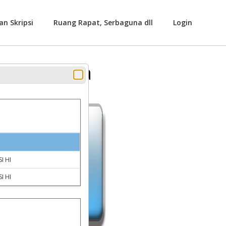
an Skripsi
Ruang Rapat, Serbaguna dll
Login
 Serbaguna
I HI
I HI