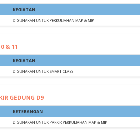
KEGIATAN
Clear filters
DIGUNAKAN UNTUK PERKULIAHAN MAP & MIP
JAM
JAM
AN
MULAI
SELESAI
0 & 11
KEGIATAN
08.30 WITA
11.30 WITA
DIGUNAKAN UNTUK SMART CLASS
08.00 WITA
16.00 WITA
08.00 WITA
16.00 WITA
KIR GEDUNG D9
KETERANGAN
14.00 WITA
16.00 WITA
DIGUNAKAN UNTUK PARKIR PERKULIAHAN MAP & MIP
N TIM
09.00 WITA
11.30 WITA