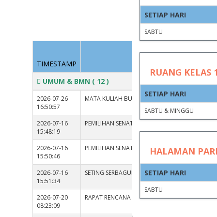
SETIAP HARI
Group by
SABTU
KEGIAT
TIMESTAMP
RUANG KELAS 1
UMUM & BMN
( 12 )
SETIAP HARI
2026-07-26
MATA KULIAH BU KADEK
16:50:57
SABTU & MINGGU
2026-07-16
PEMILIHAN SENAT UNIVERSITAS
15:48:19
2026-07-16
PEMILIHAN SENAT UNIVERSITAS
HALAMAN PAR
15:50:46
SETIAP HARI
2026-07-16
SETING SERBAGUNA UTK PEMILIHAN SENAT
15:51:34
SABTU
2026-07-20
RAPAT RENCANA PENERIMAAN TAMU BUPATI DA
08:23:09