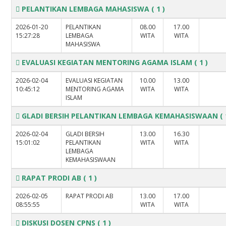
PELANTIKAN LEMBAGA MAHASISWA
( 1 )
2026-01-20
PELANTIKAN
08.00
17.00
15:27:28
LEMBAGA
WITA
WITA
MAHASISWA
EVALUASI KEGIATAN MENTORING AGAMA ISLAM
( 1 )
2026-02-04
EVALUASI KEGIATAN
10.00
13.00
10:45:12
MENTORING AGAMA
WITA
WITA
ISLAM
GLADI BERSIH PELANTIKAN LEMBAGA KEMAHASISWAAN
( 
2026-02-04
GLADI BERSIH
13.00
16.30
15:01:02
PELANTIKAN
WITA
WITA
LEMBAGA
KEMAHASISWAAN
RAPAT PRODI AB
( 1 )
2026-02-05
RAPAT PRODI AB
13.00
17.00
08:55:55
WITA
WITA
DISKUSI DOSEN CPNS
( 1 )