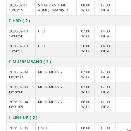
2026-02-11
SIMAK DAN TEMU
08.00
17.00
13:02:19
ADMI ( HIMANISLIK)
WITA
WITA
HRD
( 2 )
2026-02-10
HRD
07.00
14.00
14:00:50
WITA
WITA
2026-02-10
HRD
10.00
14.00
13:58:11
WITA
WITA
MUSREMBANG
( 3 )
2026-02-09
MUSREMBANG
07.00
17.00
08:28:33
WITA
WITA
2026-02-09
MUSREMBANG
07.00
17.00
08:28:06
WITA
WITA
2026-02-04
MUSREMBANG
08.00
17.00
08:31:05
WITA
WITA
LINE UP
( 2 )
2026-02-06
LINE UP
08.00
13.00
RU