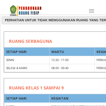
PERHATIAN UNTUK TIDAK MENGGUNAKAN RUANG YANG TER
Jadwal Penggunaan
RUANG SERBAGUNA
Ruang Rapat dan
SETIAP HARI
WAKTU
KEGI
Serbaguna
SENIN
13.30 - 17.00
PERKUL
SELASA & KAMIS
08.00 - 09.40
PERKUL
RUANG KELAS 1 SAMPAI 9
SETIAP HARI
KEGIATAN