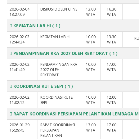
2026-02-04
DISKUSI DOSEN CPNS
13.00
16.30
13:27:09
WITA
WITA
KEGIATAN LAB HI
( 1 )
2026-02-03
KEGIATAN LAB HI
10.00
13.30
RU
12:44:24
WITA
WITA
PENDAMPINGAN RKA 2027 OLEH REKTORAT
( 1 )
2026-02-02
PENDAMPINGAN RKA
10.00
17.00
11:41:49
2027 OLEH
WITA
WITA
REKTORAT
KOORDINASI RUTE SEPI
( 1 )
2026-02-02
KOORDINASI RUTE
10.00
12.00
11:02:12
SEPI
WITA
WITA
RAPAT KOORDINASI PERSIAPAN PELANTIKAN LEMBAGA 
2026-01-29
RAPAT KOORDINASI
13.00
17.00
15:29:45
PERSIAPAN
WITA
WITA
PELANTIKAN