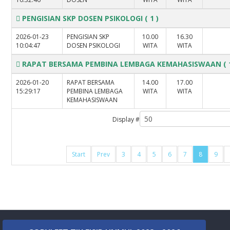
PENGISIAN SKP DOSEN PSIKOLOGI
( 1 )
2026-01-23
PENGISIAN SKP
10.00
16.30
10:04:47
DOSEN PSIKOLOGI
WITA
WITA
RAPAT BERSAMA PEMBINA LEMBAGA KEMAHASISWAAN
( 
2026-01-20
RAPAT BERSAMA
14.00
17.00
15:29:17
PEMBINA LEMBAGA
WITA
WITA
KEMAHASISWAAN
Display #
Start
Prev
3
4
5
6
7
8
9