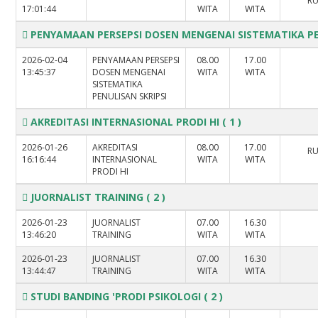
RU
17:01:44
WITA
WITA
PENYAMAAN PERSEPSI DOSEN MENGENAI SISTEMATIKA PE
2026-02-04
PENYAMAAN PERSEPSI
08.00
17.00
13:45:37
DOSEN MENGENAI
WITA
WITA
SISTEMATIKA
PENULISAN SKRIPSI
AKREDITASI INTERNASIONAL PRODI HI
( 1 )
2026-01-26
AKREDITASI
08.00
17.00
RU
16:16:44
INTERNASIONAL
WITA
WITA
PRODI HI
JUORNALIST TRAINING
( 2 )
2026-01-23
JUORNALIST
07.00
16.30
13:46:20
TRAINING
WITA
WITA
2026-01-23
JUORNALIST
07.00
16.30
13:44:47
TRAINING
WITA
WITA
STUDI BANDING 'PRODI PSIKOLOGI
( 2 )