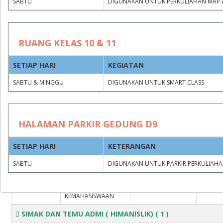
SABTU
DIGUNAKAN UNTUK PERKULIAHAN MAP 
RUANG KELAS 10 & 11
SETIAP HARI
KEGIATAN
Group by
Clear filters
SABTU & MINGGU
DIGUNAKAN UNTUK SMART CLASS
JAM
JAM
HALAMAN PARKIR GEDUNG D9
KEGIATAN
MULAI
SELESAI
TIMESTAMP
SETIAP HARI
KETERANGAN
PERPISAHAN DG MAHASISWA MAGANG DI KEMAHASISWA
SABTU
DIGUNAKAN UNTUK PARKIR PERKULIAHA
2026-02-12
PERPISAHAN DG
08.00
16.00
12:37:48
MAHASISWA
WITA
WITA
MAGANG DI
KEMAHASISWAAN
SIMAK DAN TEMU ADMI ( HIMANISLIK)
( 1 )