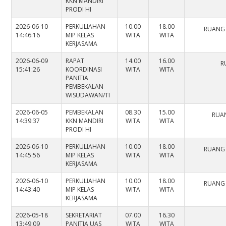
KKN MANDIRI
PRODI HI
2026-06-10
PERKULIAHAN
10.00
18.00
RUANG
14:46:16
MIP KELAS
WITA
WITA
KERJASAMA
2026-06-09
RAPAT
14.00
16.00
R
15:41:26
KOORDINASI
WITA
WITA
PANITIA
PEMBEKALAN
WISUDAWAN/TI
2026-06-05
PEMBEKALAN
08.30
15.00
RUAN
14:39:37
KKN MANDIRI
WITA
WITA
PRODI HI
2026-06-10
PERKULIAHAN
10.00
18.00
RUANG
14:45:56
MIP KELAS
WITA
WITA
KERJASAMA
2026-06-10
PERKULIAHAN
10.00
18.00
RUANG
14:43:40
MIP KELAS
WITA
WITA
KERJASAMA
2026-05-18
SEKRETARIAT
07.00
16.30
13:49:09
PANITIA UAS
WITA
WITA