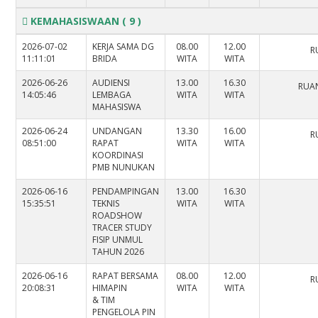
KEMAHASISWAAN
( 9 )
2026-07-02
KERJA SAMA DG
08.00
12.00
R
11:11:01
BRIDA
WITA
WITA
2026-06-26
AUDIENSI
13.00
16.30
RUAN
14:05:46
LEMBAGA
WITA
WITA
MAHASISWA
2026-06-24
UNDANGAN
13.30
16.00
R
08:51:00
RAPAT
WITA
WITA
KOORDINASI
PMB NUNUKAN
2026-06-16
PENDAMPINGAN
13.00
16.30
15:35:51
TEKNIS
WITA
WITA
ROADSHOW
TRACER STUDY
FISIP UNMUL
TAHUN 2026
2026-06-16
RAPAT BERSAMA
08.00
12.00
R
20:08:31
HIMAPIN
WITA
WITA
& TIM
PENGELOLA PIN