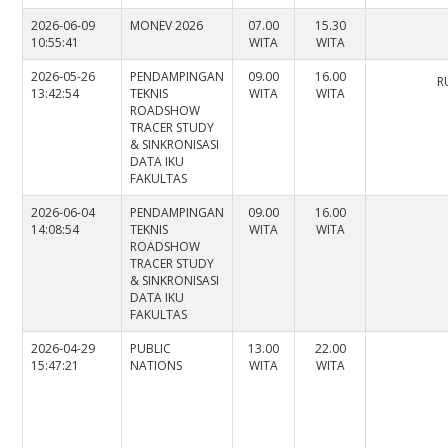
2026-06-09
MONEV 2026
07.00
15.30
10:55:41
WITA
WITA
2026-05-26
PENDAMPINGAN
09.00
16.00
R
13:42:54
TEKNIS
WITA
WITA
ROADSHOW
TRACER STUDY
& SINKRONISASI
DATA IKU
FAKULTAS
2026-06-04
PENDAMPINGAN
09.00
16.00
14:08:54
TEKNIS
WITA
WITA
ROADSHOW
TRACER STUDY
& SINKRONISASI
DATA IKU
FAKULTAS
2026-04-29
PUBLIC
13.00
22.00
15:47:21
NATIONS
WITA
WITA