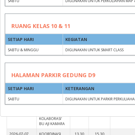
SABTU
DIGUNAKAN UNTUK PERKULIAHAN MAP 
RUANG KELAS 10 & 11
SETIAP HARI
KEGIATAN
Group by
Clear filters
SABTU & MINGGU
DIGUNAKAN UNTUK SMART CLASS
JAM
JAM
HALAMAN PARKIR GEDUNG D9
KEGIATAN
MULAI
SELESAI
TIMESTAMP
SETIAP HARI
KETERANGAN
UMUM & BMN
( 23 )
SABTU
DIGUNAKAN UNTUK PARKIR PERKULIAHA
2026-07-08
RAPAT PERDANA
13.00
16.00
11:34:50
KOORDINASI
WITA
WITA
KKN
KOLABORASI'
BU AJI KAMARA
2026-07-07
KOORDINASI
13.30
15.30