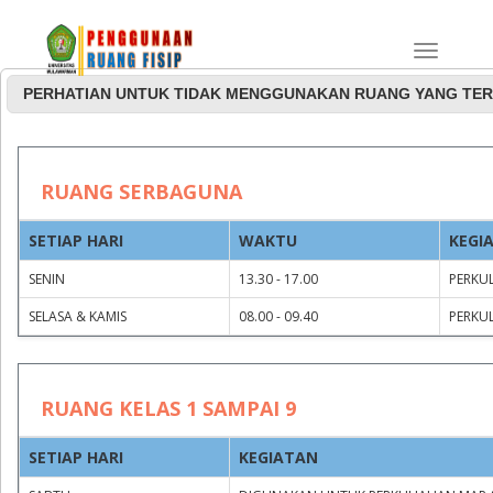
PERHATIAN UNTUK TIDAK MENGGUNAKAN RUANG YANG TER
Jadwal Penggunaan
RUANG SERBAGUNA
Ruang Rapat dan
SETIAP HARI
WAKTU
KEGI
Serbaguna
SENIN
13.30 - 17.00
PERKUL
SELASA & KAMIS
08.00 - 09.40
PERKUL
RUANG KELAS 1 SAMPAI 9
SETIAP HARI
KEGIATAN