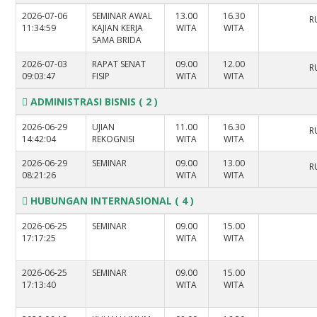
2026-07-06
SEMINAR AWAL
13.00
16.30
R
11:34:59
KAJIAN KERJA
WITA
WITA
SAMA BRIDA
2026-07-03
RAPAT SENAT
09.00
12.00
R
09:03:47
FISIP
WITA
WITA
ADMINISTRASI BISNIS
( 2 )
2026-06-29
UJIAN
11.00
16.30
R
14:42:04
REKOGNISI
WITA
WITA
2026-06-29
SEMINAR
09.00
13.00
R
08:21:26
WITA
WITA
HUBUNGAN INTERNASIONAL
( 4 )
2026-06-25
SEMINAR
09.00
15.00
17:17:25
WITA
WITA
2026-06-25
SEMINAR
09.00
15.00
17:13:40
WITA
WITA