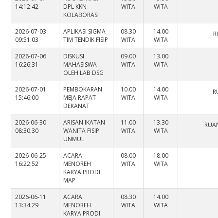
14:12:42
DPL KKN
WITA
WITA
KOLABORASI
2026-07-03
APLIKASI SIGMA
08.30
14.00
R
09:51:03
TIM TENDIK FISIP
WITA
WITA
2026-07-06
DISKUSI
09.00
13.00
16:26:31
MAHASISWA
WITA
WITA
OLEH LAB DSG
2026-07-01
PEMBOKARAN
10.00
14.00
R
15:46:00
MEJA RAPAT
WITA
WITA
DEKANAT
2026-06-30
ARISAN IKATAN
11.00
13.30
RUAN
08:30:30
WANITA FISIP
WITA
WITA
UNMUL
2026-06-25
ACARA
08.00
18.00
16:22:52
MENOREH
WITA
WITA
KARYA PRODI
MAP
2026-06-11
ACARA
08.30
14.00
13:34:29
MENOREH
WITA
WITA
KARYA PRODI