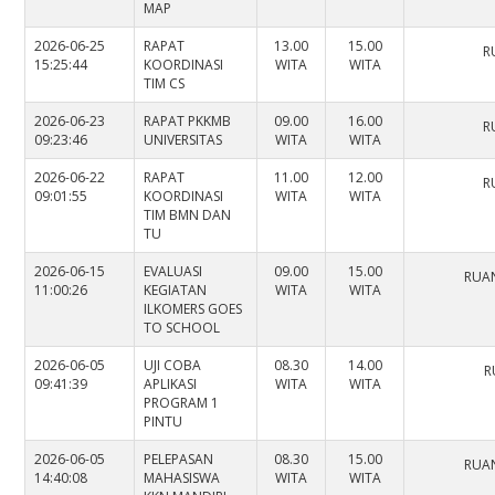
MAP
2026-06-25
RAPAT
13.00
15.00
R
15:25:44
KOORDINASI
WITA
WITA
TIM CS
2026-06-23
RAPAT PKKMB
09.00
16.00
R
09:23:46
UNIVERSITAS
WITA
WITA
2026-06-22
RAPAT
11.00
12.00
R
09:01:55
KOORDINASI
WITA
WITA
TIM BMN DAN
TU
2026-06-15
EVALUASI
09.00
15.00
RUAN
11:00:26
KEGIATAN
WITA
WITA
ILKOMERS GOES
TO SCHOOL
2026-06-05
UJI COBA
08.30
14.00
R
09:41:39
APLIKASI
WITA
WITA
PROGRAM 1
PINTU
2026-06-05
PELEPASAN
08.30
15.00
RUAN
14:40:08
MAHASISWA
WITA
WITA