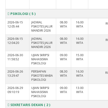
PSIKOLOGI
( 5 )
2026-06-15
JADWAL
08.00
16.00
R
12:05:44
PSIKOTES JALUR
WITA
WITA
MANDIRI 2026
2026-06-15
JADWAL
08.00
16.00
R
12:04:20
PSIKOTES JALUR
WITA
WITA
MANDIRI 2026
2026-06-30
UJIAN SKRIPSI
09.00
15.00
11:58:52
MAHASISWA
WITA
WITA
PSIKOLOGI
2026-06-26
PERSIAPAN
08.30
16.30
R
13:29:47
PSIKOTES MABA
WITA
WITA
PSIKOLOGI
2026-06-29
UJIAN SKRIPSI
09.00
13.00
09:10:19
MAHASISWA
WITA
WITA
PSIKOLOGI
SEKRETARIS DEKAN
( 2 )