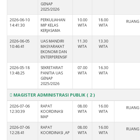
GENAP
2025/2026
2026-06-10
PERKULIAHAN
10.00
18.00
RUANG
14:41:30
MIP KELAS
WITA
WITA
KERJASAMA
2026-06-05
UAS MANDIRI
11.30
13.30
10:46:41
MASYARAKAT
WITA
WITA
EKONOMI DAN
ENTERPERENSIF
2026-05-18
SEKRETARIAT
07.00
16.30
13:48:25
PANITIA UAS
WITA
WITA
GENAP
2025/2026
MAGISTER ADMINISTRASI PUBLIK
( 2 )
2026-07-06
RAPAT
08.00
16.00
RUANG
12:30:39
KOORDINASI
WITA
WITA
MAP
2026-07-06
RAPAT
08.00
16.00
RUANG
12:28:41
KOORDINASI ,AP
WITA
WITA