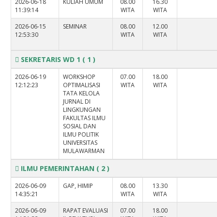
2026-06-18
KULIAH UMUM
08.00
16.30
11:39:14
WITA
WITA
2026-06-15
SEMINAR
08.00
12.00
12:53:30
WITA
WITA
SEKRETARIS WD 1
( 1 )
2026-06-19
WORKSHOP
07.00
18.00
12:12:23
OPTIMALISASI
WITA
WITA
TATA KELOLA
JURNAL DI
LINGKUNGAN
FAKULTAS ILMU
SOSIAL DAN
ILMU POLITIK
UNIVERSITAS
MULAWARMAN
ILMU PEMERINTAHAN
( 2 )
2026-06-09
GAP, HIMIP
08.00
13.30
14:35:21
WITA
WITA
2026-06-09
RAPAT EVALUASI
07.00
18.00