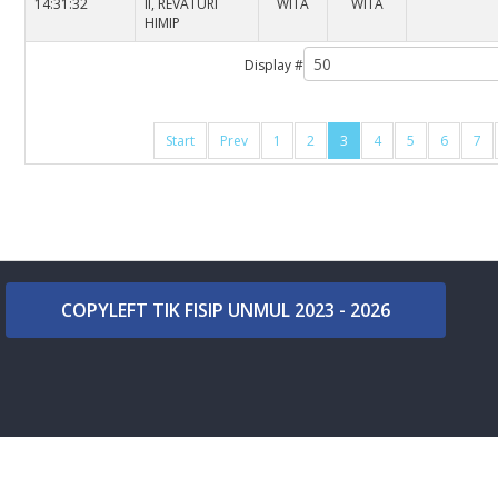
14:31:32
II, REVATURI
WITA
WITA
HIMIP
Display #
Start
Prev
1
2
3
4
5
6
7
COPYLEFT TIK FISIP UNMUL 2023 - 2026