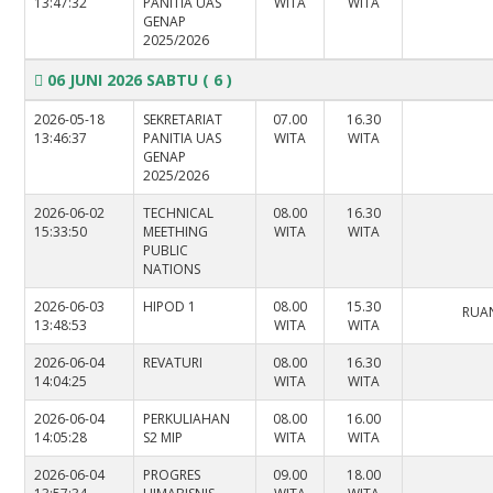
13:47:32
PANITIA UAS
WITA
WITA
GENAP
2025/2026
06 JUNI 2026 SABTU
( 6 )
2026-05-18
SEKRETARIAT
07.00
16.30
13:46:37
PANITIA UAS
WITA
WITA
GENAP
2025/2026
2026-06-02
TECHNICAL
08.00
16.30
15:33:50
MEETHING
WITA
WITA
PUBLIC
NATIONS
2026-06-03
HIPOD 1
08.00
15.30
RUAN
13:48:53
WITA
WITA
2026-06-04
REVATURI
08.00
16.30
14:04:25
WITA
WITA
2026-06-04
PERKULIAHAN
08.00
16.00
14:05:28
S2 MIP
WITA
WITA
2026-06-04
PROGRES
09.00
18.00