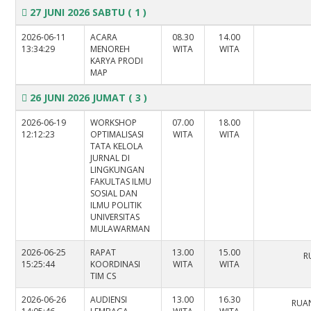
27 JUNI 2026 SABTU
( 1 )
2026-06-11
ACARA
08.30
14.00
13:34:29
MENOREH
WITA
WITA
KARYA PRODI
MAP
26 JUNI 2026 JUMAT
( 3 )
2026-06-19
WORKSHOP
07.00
18.00
12:12:23
OPTIMALISASI
WITA
WITA
TATA KELOLA
JURNAL DI
LINGKUNGAN
FAKULTAS ILMU
SOSIAL DAN
ILMU POLITIK
UNIVERSITAS
MULAWARMAN
2026-06-25
RAPAT
13.00
15.00
R
15:25:44
KOORDINASI
WITA
WITA
TIM CS
2026-06-26
AUDIENSI
13.00
16.30
RUAN