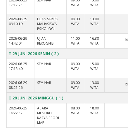
2026-06-25
SEMINAR
09.00
15.00
17:17:25
WITA
WITA
2026-06-29
UJIAN SKRIPSI
09.00
13.00
09:10:19
MAHASISWA
WITA
WITA
PSIKOLOGI
2026-06-29
UJIAN
11.00
16.30
R
14:42:04
REKOGNISI
WITA
WITA
29 JUNI 2026 SENIN
( 2 )
2026-06-25
SEMINAR
09.00
15.00
17:13:40
WITA
WITA
2026-06-29
SEMINAR
09.00
13.00
R
08:21:26
WITA
WITA
28 JUNI 2026 MINGGU
( 1 )
2026-06-25
ACARA
08.00
18.00
16:22:52
MENOREH
WITA
WITA
KARYA PRODI
MAP