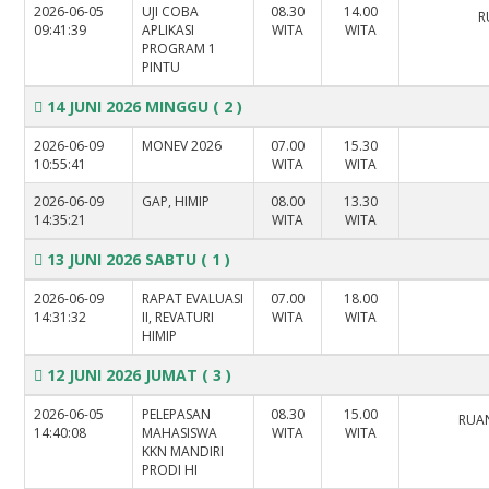
2026-06-05
UJI COBA
08.30
14.00
R
09:41:39
APLIKASI
WITA
WITA
PROGRAM 1
PINTU
14 JUNI 2026 MINGGU
( 2 )
2026-06-09
MONEV 2026
07.00
15.30
10:55:41
WITA
WITA
2026-06-09
GAP, HIMIP
08.00
13.30
14:35:21
WITA
WITA
13 JUNI 2026 SABTU
( 1 )
2026-06-09
RAPAT EVALUASI
07.00
18.00
14:31:32
II, REVATURI
WITA
WITA
HIMIP
12 JUNI 2026 JUMAT
( 3 )
2026-06-05
PELEPASAN
08.30
15.00
RUAN
14:40:08
MAHASISWA
WITA
WITA
KKN MANDIRI
PRODI HI