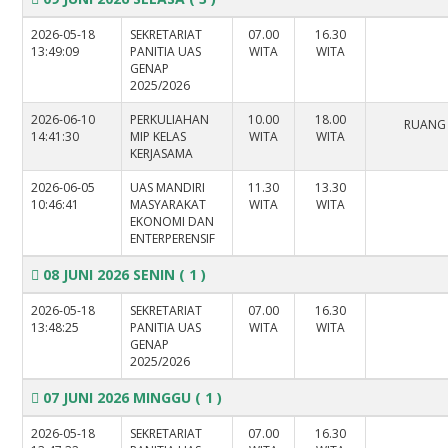
2026-05-18
SEKRETARIAT
07.00
16.30
13:49:09
PANITIA UAS
WITA
WITA
GENAP
2025/2026
2026-06-10
PERKULIAHAN
10.00
18.00
RUANG
14:41:30
MIP KELAS
WITA
WITA
KERJASAMA
2026-06-05
UAS MANDIRI
11.30
13.30
10:46:41
MASYARAKAT
WITA
WITA
EKONOMI DAN
ENTERPERENSIF
08 JUNI 2026 SENIN
( 1 )
2026-05-18
SEKRETARIAT
07.00
16.30
13:48:25
PANITIA UAS
WITA
WITA
GENAP
2025/2026
07 JUNI 2026 MINGGU
( 1 )
2026-05-18
SEKRETARIAT
07.00
16.30