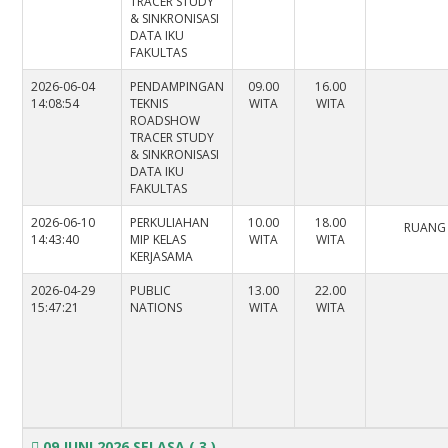
TRACER STUDY
& SINKRONISASI
DATA IKU
FAKULTAS
2026-06-04
PENDAMPINGAN
09.00
16.00
14:08:54
TEKNIS
WITA
WITA
ROADSHOW
TRACER STUDY
& SINKRONISASI
DATA IKU
FAKULTAS
2026-06-10
PERKULIAHAN
10.00
18.00
RUANG
14:43:40
MIP KELAS
WITA
WITA
KERJASAMA
2026-04-29
PUBLIC
13.00
22.00
15:47:21
NATIONS
WITA
WITA
09 JUNI 2026 SELASA
( 3 )