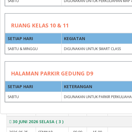
SABTU
DIGUNAKAN UNTUK PERKULIAHAN MAP 
RUANG KELAS 10 & 11
SETIAP HARI
KEGIATAN
Group by
Clear filters
SABTU & MINGGU
DIGUNAKAN UNTUK SMART CLASS
JAM
JAM
HALAMAN PARKIR GEDUNG D9
KEGIATAN
MULAI
SELESAI
TIMESTAMP
SETIAP HARI
KETERANGAN
01 JULI 2026 RABU
( 1 )
SABTU
DIGUNAKAN UNTUK PARKIR PERKULIAHA
2026-06-26
PERSIAPAN
08.30
16.30
R
13:29:47
PSIKOTES MABA
WITA
WITA
PSIKOLOGI
30 JUNI 2026 SELASA
( 3 )