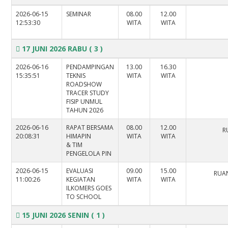
2026-06-15
SEMINAR
08.00
12.00
12:53:30
WITA
WITA
17 JUNI 2026 RABU
( 3 )
2026-06-16
PENDAMPINGAN
13.00
16.30
15:35:51
TEKNIS
WITA
WITA
ROADSHOW
TRACER STUDY
FISIP UNMUL
TAHUN 2026
2026-06-16
RAPAT BERSAMA
08.00
12.00
R
20:08:31
HIMAPIN
WITA
WITA
& TIM
PENGELOLA PIN
2026-06-15
EVALUASI
09.00
15.00
RUAN
11:00:26
KEGIATAN
WITA
WITA
ILKOMERS GOES
TO SCHOOL
15 JUNI 2026 SENIN
( 1 )