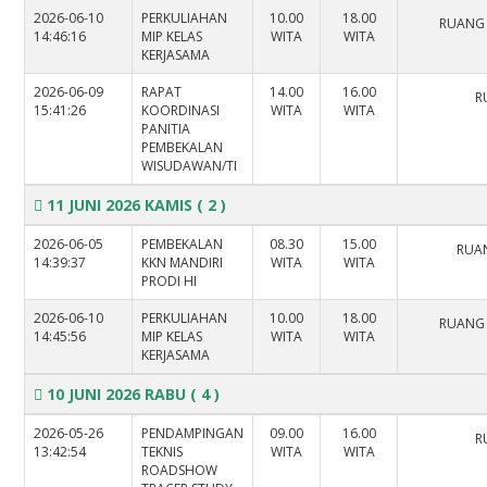
2026-06-10
PERKULIAHAN
10.00
18.00
RUANG
14:46:16
MIP KELAS
WITA
WITA
KERJASAMA
2026-06-09
RAPAT
14.00
16.00
R
15:41:26
KOORDINASI
WITA
WITA
PANITIA
PEMBEKALAN
WISUDAWAN/TI
11 JUNI 2026 KAMIS
( 2 )
2026-06-05
PEMBEKALAN
08.30
15.00
RUAN
14:39:37
KKN MANDIRI
WITA
WITA
PRODI HI
2026-06-10
PERKULIAHAN
10.00
18.00
RUANG
14:45:56
MIP KELAS
WITA
WITA
KERJASAMA
10 JUNI 2026 RABU
( 4 )
2026-05-26
PENDAMPINGAN
09.00
16.00
R
13:42:54
TEKNIS
WITA
WITA
ROADSHOW