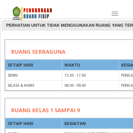
PERHATIAN UNTUK TIDAK MENGGUNAKAN RUANG YANG TER
Jadwal Penggunaan
RUANG SERBAGUNA
Ruang Rapat dan
SETIAP HARI
WAKTU
KEGI
Serbaguna
SENIN
13.30 - 17.00
PERKUL
SELASA & KAMIS
08.00 - 09.40
PERKUL
RUANG KELAS 1 SAMPAI 9
SETIAP HARI
KEGIATAN