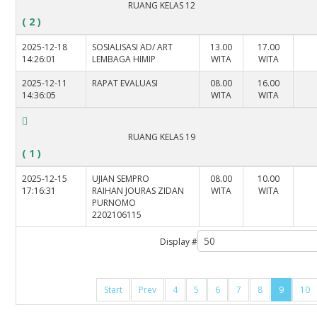
RUANG KELAS 12
( 2 )
2025-12-18
SOSIALISASI AD/ ART
13.00
17.00
14:26:01
LEMBAGA HIMIP
WITA
WITA
2025-12-11
RAPAT EVALUASI
08.00
16.00
14:36:05
WITA
WITA
RUANG KELAS 19
( 1 )
2025-12-15
UJIAN SEMPRO
08.00
10.00
17:16:31
RAIHAN JOURAS ZIDAN
WITA
WITA
PURNOMO
2202106115
Display #
Start
Prev
4
5
6
7
8
9
10