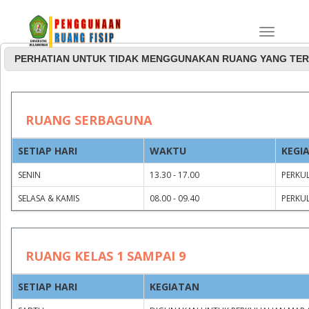
PERHATIAN UNTUK TIDAK MENGGUNAKAN RUANG YANG TER
Jadwal Penggunaan
RUANG SERBAGUNA
Ruang Rapat dan
SETIAP HARI
WAKTU
KEGI
Serbaguna
SENIN
13.30 - 17.00
PERKUL
SELASA & KAMIS
08.00 - 09.40
PERKUL
RUANG KELAS 1 SAMPAI 9
SETIAP HARI
KEGIATAN