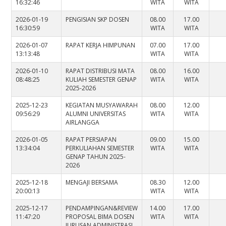
16:32:46
WITA
WITA
2026-01-19
PENGISIAN SKP DOSEN
08.00
17.00
16:30:59
WITA
WITA
2026-01-07
RAPAT KERJA HIMPUNAN
07.00
17.00
13:13:48
WITA
WITA
2026-01-10
RAPAT DISTRIBUSI MATA
08.00
16.00
08:48:25
KULIAH SEMESTER GENAP
WITA
WITA
2025-2026
2025-12-23
KEGIATAN MUSYAWARAH
08.00
12.00
09:56:29
ALUMNI UNIVERSITAS
WITA
WITA
AIRLANGGA
2026-01-05
RAPAT PERSIAPAN
09.00
15.00
13:34:04
PERKULIAHAN SEMESTER
WITA
WITA
GENAP TAHUN 2025-
2026
2025-12-18
MENGAJI BERSAMA
08.30
12.00
20:00:13
WITA
WITA
2025-12-17
PENDAMPINGAN&REVIEW
14.00
17.00
11:47:20
PROPOSAL BIMA DOSEN
WITA
WITA
JURUSAN ADMINISTRASI