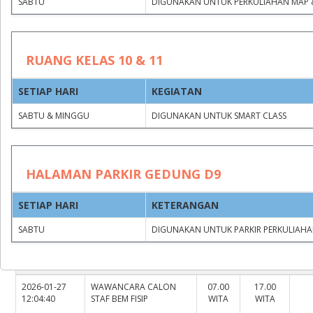
SABTU
DIGUNAKAN UNTUK PERKULIAHAN MAP 
RUANG KELAS 10 & 11
SETIAP HARI
KEGIATAN
Group by
Clear filters
SABTU & MINGGU
DIGUNAKAN UNTUK SMART CLASS
JAM
JAM
HALAMAN PARKIR GEDUNG D9
KEGIATAN
MULAI
SELESAI
TIMESTAMP
SETIAP HARI
KETERANGAN
SABTU
DIGUNAKAN UNTUK PARKIR PERKULIAHA
RUANG KELAS 23
RUANG KELAS 24
( 1 )
2026-01-27
WAWANCARA CALON
07.00
17.00
12:04:40
STAF BEM FISIP
WITA
WITA