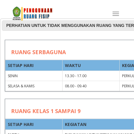
PERHATIAN UNTUK TIDAK MENGGUNAKAN RUANG YANG TER
Jadwal Penggunaan
RUANG SERBAGUNA
Ruang Rapat dan
SETIAP HARI
WAKTU
KEGI
Serbaguna
SENIN
13.30 - 17.00
PERKUL
SELASA & KAMIS
08.00 - 09.40
PERKUL
RUANG KELAS 1 SAMPAI 9
SETIAP HARI
KEGIATAN