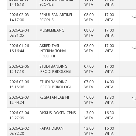
14:16:13
SCOPUS
WITA
WITA
2026-02-03
PENULISAN ARTIKEL
08.00
17.00
RU
14:17:00
SCOPUS
WITA
WITA
2026-02-04
MUSREMBANG
08.00
17.00
08:31:05
WITA
WITA
2026-01-26
AKREDITASI
08.00
17.00
RU
16:16:44
INTERNASIONAL
WITA
WITA
PRODI HI
2026-02-06
STUDI BANDING
07.00
17.00
15:17:13
'PRODI PSIKOLOGI
WITA
WITA
2026-02-06
STUDI BANDING
07.00
14.00
15:15:06
'PRODI PSIKOLOGI
WITA
WITA
2026-02-03
KEGIATAN LAB HI
10.00
13.30
RU
12:44:24
WITA
WITA
2026-02-04
DISKUSI DOSEN CPNS
13.00
16.30
13:27:09
WITA
WITA
2026-02-02
RAPAT DEKAN
13.00
16.00
08:32:20
WITA
WITA