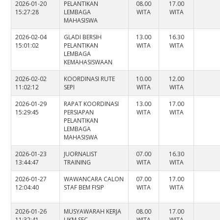
2026-01-20
PELANTIKAN
08.00
17.00
15:27:28
LEMBAGA
WITA
WITA
MAHASISWA
2026-02-04
GLADI BERSIH
13.00
16.30
15:01:02
PELANTIKAN
WITA
WITA
LEMBAGA
KEMAHASISWAAN
2026-02-02
KOORDINASI RUTE
10.00
12.00
11:02:12
SEPI
WITA
WITA
2026-01-29
RAPAT KOORDINASI
13.00
17.00
15:29:45
PERSIAPAN
WITA
WITA
PELANTIKAN
LEMBAGA
MAHASISWA
2026-01-23
JUORNALIST
07.00
16.30
13:44:47
TRAINING
WITA
WITA
2026-01-27
WAWANCARA CALON
07.00
17.00
12:04:40
STAF BEM FISIP
WITA
WITA
2026-01-26
MUSYAWARAH KERJA
08.00
17.00
11:32:41
UKM SEC
WITA
WITA