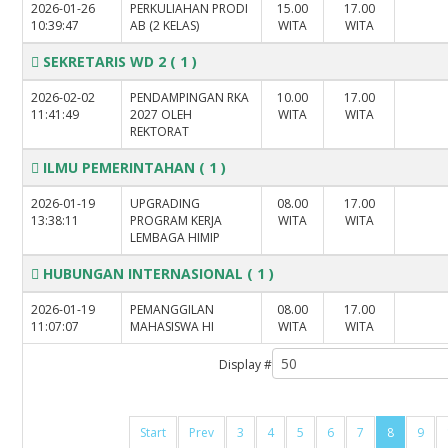
2026-01-26
PERKULIAHAN PRODI
15.00
17.00
10:39:47
AB (2 KELAS)
WITA
WITA
SEKRETARIS WD 2
( 1 )
2026-02-02
PENDAMPINGAN RKA
10.00
17.00
11:41:49
2027 OLEH
WITA
WITA
REKTORAT
ILMU PEMERINTAHAN
( 1 )
2026-01-19
UPGRADING
08.00
17.00
13:38:11
PROGRAM KERJA
WITA
WITA
LEMBAGA HIMIP
HUBUNGAN INTERNASIONAL
( 1 )
2026-01-19
PEMANGGILAN
08.00
17.00
11:07:07
MAHASISWA HI
WITA
WITA
Display #
Start
Prev
3
4
5
6
7
8
9