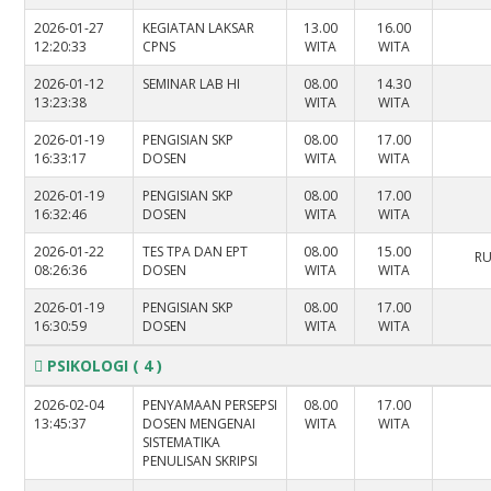
2026-01-27
KEGIATAN LAKSAR
13.00
16.00
12:20:33
CPNS
WITA
WITA
2026-01-12
SEMINAR LAB HI
08.00
14.30
13:23:38
WITA
WITA
2026-01-19
PENGISIAN SKP
08.00
17.00
16:33:17
DOSEN
WITA
WITA
2026-01-19
PENGISIAN SKP
08.00
17.00
16:32:46
DOSEN
WITA
WITA
2026-01-22
TES TPA DAN EPT
08.00
15.00
RU
08:26:36
DOSEN
WITA
WITA
2026-01-19
PENGISIAN SKP
08.00
17.00
16:30:59
DOSEN
WITA
WITA
PSIKOLOGI
( 4 )
2026-02-04
PENYAMAAN PERSEPSI
08.00
17.00
13:45:37
DOSEN MENGENAI
WITA
WITA
SISTEMATIKA
PENULISAN SKRIPSI