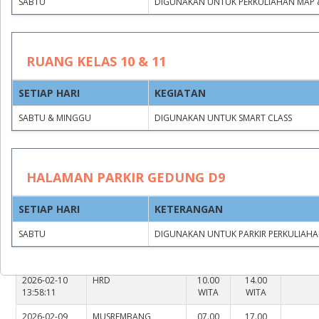
SABTU
DIGUNAKAN UNTUK PERKULIAHAN MAP 
RUANG KELAS 10 & 11
SETIAP HARI
KEGIATAN
Group by
Clear filters
SABTU & MINGGU
DIGUNAKAN UNTUK SMART CLASS
JAM
JAM
HALAMAN PARKIR GEDUNG D9
KEGIATAN
MULAI
SELESAI
TIMESTAMP
SETIAP HARI
KETERANGAN
KEMAHASISWAAN
( 21 )
SABTU
DIGUNAKAN UNTUK PARKIR PERKULIAHA
2026-02-09
MUSREMBANG
07.00
17.00
08:28:33
WITA
WITA
2026-02-10
HRD
10.00
14.00
13:58:11
WITA
WITA
2026-02-09
MUSREMBANG
07.00
17.00