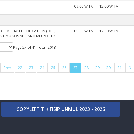
09.00 WITA
12.00 WITA
TCOME-BASED EDUCATION (OBE)
09.00 WITA
17.00 WITA
 ILMU SOSIAL DAN ILMU POLITIK
Page 27 of 41 Total: 2013
Prev
22
23
24
25
26
27
28
29
30
31
Ne
COPYLEFT TIK FISIP UNMUL 2023 - 2026