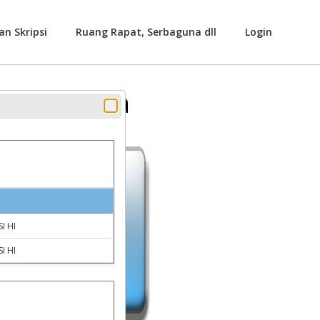
an Skripsi
Ruang Rapat, Serbaguna dll
Login
 Serbaguna
I HI
I HI