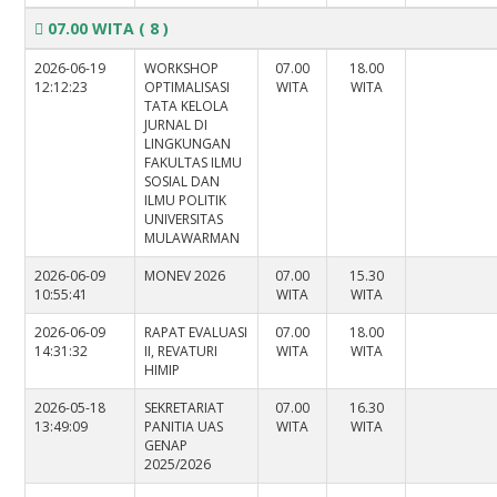
07.00 WITA
( 8 )
2026-06-19
WORKSHOP
07.00
18.00
12:12:23
OPTIMALISASI
WITA
WITA
TATA KELOLA
JURNAL DI
LINGKUNGAN
FAKULTAS ILMU
SOSIAL DAN
ILMU POLITIK
UNIVERSITAS
MULAWARMAN
2026-06-09
MONEV 2026
07.00
15.30
10:55:41
WITA
WITA
2026-06-09
RAPAT EVALUASI
07.00
18.00
14:31:32
II, REVATURI
WITA
WITA
HIMIP
2026-05-18
SEKRETARIAT
07.00
16.30
13:49:09
PANITIA UAS
WITA
WITA
GENAP
2025/2026