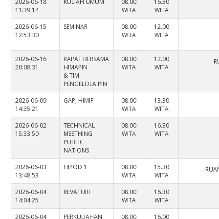
2026-06-18
KULIAH UMUM
08.00
16.30
11:39:14
WITA
WITA
2026-06-15
SEMINAR
08.00
12.00
12:53:30
WITA
WITA
2026-06-16
RAPAT BERSAMA
08.00
12.00
R
20:08:31
HIMAPIN
WITA
WITA
& TIM
PENGELOLA PIN
2026-06-09
GAP, HIMIP
08.00
13.30
14:35:21
WITA
WITA
2026-06-02
TECHNICAL
08.00
16.30
15:33:50
MEETHING
WITA
WITA
PUBLIC
NATIONS
2026-06-03
HIPOD 1
08.00
15.30
RUAN
13:48:53
WITA
WITA
2026-06-04
REVATURI
08.00
16.30
14:04:25
WITA
WITA
2026-06-04
PERKULIAHAN
08.00
16.00