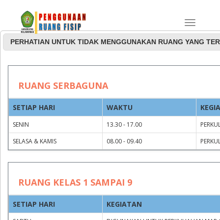
PERHATIAN UNTUK TIDAK MENGGUNAKAN RUANG YANG TER
Jadwal Penggunaan
RUANG SERBAGUNA
Ruang Rapat dan
SETIAP HARI
WAKTU
KEGI
Serbaguna
SENIN
13.30 - 17.00
PERKUL
SELASA & KAMIS
08.00 - 09.40
PERKUL
RUANG KELAS 1 SAMPAI 9
SETIAP HARI
KEGIATAN