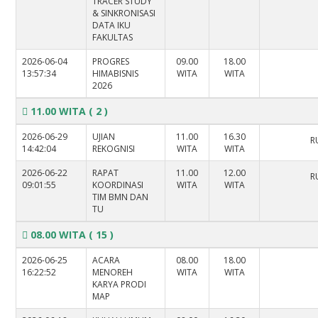
TRACER STUDY
& SINKRONISASI
DATA IKU
FAKULTAS
2026-06-04
PROGRES
09.00
18.00
13:57:34
HIMABISNIS
WITA
WITA
2026
11.00 WITA
( 2 )
2026-06-29
UJIAN
11.00
16.30
R
14:42:04
REKOGNISI
WITA
WITA
2026-06-22
RAPAT
11.00
12.00
R
09:01:55
KOORDINASI
WITA
WITA
TIM BMN DAN
TU
08.00 WITA
( 15 )
2026-06-25
ACARA
08.00
18.00
16:22:52
MENOREH
WITA
WITA
KARYA PRODI
MAP