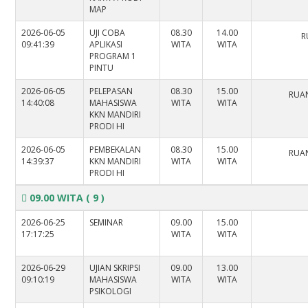
MAP
2026-06-05
UJI COBA
08.30
14.00
R
09:41:39
APLIKASI
WITA
WITA
PROGRAM 1
PINTU
2026-06-05
PELEPASAN
08.30
15.00
RUAN
14:40:08
MAHASISWA
WITA
WITA
KKN MANDIRI
PRODI HI
2026-06-05
PEMBEKALAN
08.30
15.00
RUAN
14:39:37
KKN MANDIRI
WITA
WITA
PRODI HI
09.00 WITA
( 9 )
2026-06-25
SEMINAR
09.00
15.00
17:17:25
WITA
WITA
2026-06-29
UJIAN SKRIPSI
09.00
13.00
09:10:19
MAHASISWA
WITA
WITA
PSIKOLOGI