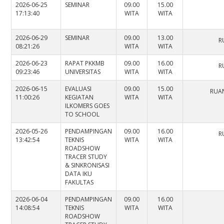
2026-06-25
SEMINAR
09.00
15.00
17:13:40
WITA
WITA
2026-06-29
SEMINAR
09.00
13.00
R
08:21:26
WITA
WITA
2026-06-23
RAPAT PKKMB
09.00
16.00
R
09:23:46
UNIVERSITAS
WITA
WITA
2026-06-15
EVALUASI
09.00
15.00
RUAN
11:00:26
KEGIATAN
WITA
WITA
ILKOMERS GOES
TO SCHOOL
2026-05-26
PENDAMPINGAN
09.00
16.00
R
13:42:54
TEKNIS
WITA
WITA
ROADSHOW
TRACER STUDY
& SINKRONISASI
DATA IKU
FAKULTAS
2026-06-04
PENDAMPINGAN
09.00
16.00
14:08:54
TEKNIS
WITA
WITA
ROADSHOW