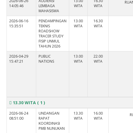
2026-06-26
AUDIENSI
13.00
16.30
RUAN
14:05:46
LEMBAGA
WITA
WITA
MAHASISWA
2026-06-16
PENDAMPINGAN
13.00
16.30
15:35:51
TEKNIS
WITA
WITA
ROADSHOW
TRACER STUDY
FISIP UNMUL
TAHUN 2026
2026-04-29
PUBLIC
13.00
22.00
15:47:21
NATIONS
WITA
WITA
13.30 WITA
( 1 )
2026-06-24
UNDANGAN
13.30
16.00
R
08:51:00
RAPAT
WITA
WITA
KOORDINASI
PMB NUNUKAN