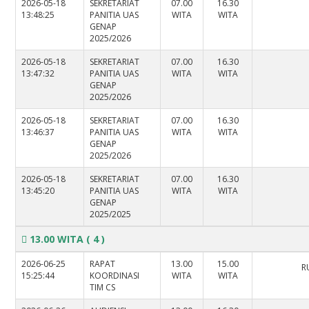
2026-05-18
SEKRETARIAT
07.00
16.30
13:48:25
PANITIA UAS
WITA
WITA
GENAP
2025/2026
2026-05-18
SEKRETARIAT
07.00
16.30
13:47:32
PANITIA UAS
WITA
WITA
GENAP
2025/2026
2026-05-18
SEKRETARIAT
07.00
16.30
13:46:37
PANITIA UAS
WITA
WITA
GENAP
2025/2026
2026-05-18
SEKRETARIAT
07.00
16.30
13:45:20
PANITIA UAS
WITA
WITA
GENAP
2025/2025
13.00 WITA
( 4 )
2026-06-25
RAPAT
13.00
15.00
R
15:25:44
KOORDINASI
WITA
WITA
TIM CS