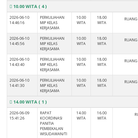
10.00 WITA
( 4 )
2026-06-10
PERKULIAHAN
10.00
18.00
RUANG
14:46:16
MIP KELAS
WITA
WITA
KERJASAMA
2026-06-10
PERKULIAHAN
10.00
18.00
RUANG
14:45:56
MIP KELAS
WITA
WITA
KERJASAMA
2026-06-10
PERKULIAHAN
10.00
18.00
RUANG
14:43:40
MIP KELAS
WITA
WITA
KERJASAMA
2026-06-10
PERKULIAHAN
10.00
18.00
RUANG
14:41:30
MIP KELAS
WITA
WITA
KERJASAMA
14.00 WITA
( 1 )
2026-06-09
RAPAT
14.00
16.00
R
15:41:26
KOORDINASI
WITA
WITA
PANITIA
PEMBEKALAN
WISUDAWAN/TI